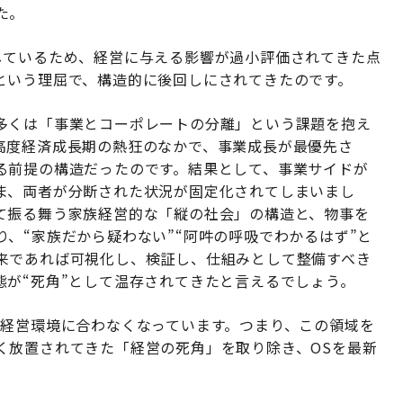
た。
しているため、経営に与える影響が過小評価されてきた点
という理屈で、構造的に後回しにされてきたのです。
多くは「事業とコーポレートの分離」という課題を抱え
高度経済成長期の熱狂のなかで、事業成長が最優先さ
る前提の構造だったのです。結果として、事業サイドが
ま、両者が分断された状況が固定化されてしまいまし
て振る舞う家族経営的な「縦の社会」の構造と、物事を
、“家族だから疑わない”“阿吽の呼吸でわかるはず”と
来であれば可視化し、検証し、仕組みとして整備すべき
態が“死角”として温存されてきたと言えるでしょう。
の経営環境に合わなくなっています。つまり、この領域を
く放置されてきた「経営の死角」を取り除き、OSを最新