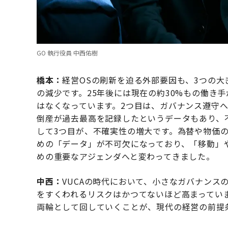
GO 執行役員 中西佑樹
橋本：
経営OSの刷新を迫る外部要因も、3つの大
の減少です。25年後には現在の約30%もの働き
はなくなっています。2つ目は、ガバナンス遵守
倒産が過去最高を記録したというデータもあり、
して3つ目が、不確実性の増大です。為替や物価
めの「データ」が不可欠になっており、「移動」
めの重要なアジェンダへと変わってきました。
中西：
VUCAの時代において、小さなガバナンス
をすくわれるリスクはかつてないほど高まってい
両輪として回していくことが、現代の経営の前提