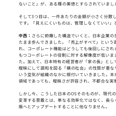
ないこと」が、ある種の美徳とすらされていまし
そして3つ目は、一件あたりの金額が小さく分散
です。「見えにくいものは、管理しなくていい」
中西：
さらに俯瞰した構造でいくと、日本企業の
たまま歩んできました。「売上がすべて」という
れ、コーポレート機能はどうしても後回しにされ
もつコーポレートの役割に対する解像度が低いま
た。加えて、日本特有の経営者が「家の長」とし
曖昧にして調和を図る「横の社会」の性質が重なり
いう空気が組織のなかに根付いていきました。本
領域であっても、曖昧さが許容され、不都合な実
しかし今、こうした日本のOSそのものが、現代
変革する意義とは、単なる効率化ではなく、長ら
版へとアップデートすることに他なりません。