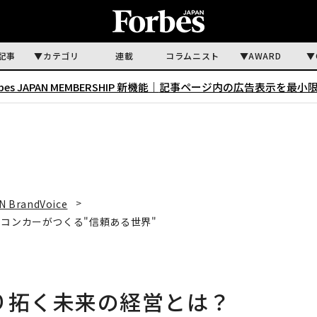
記事
カテゴリ
連載
コラムニスト
AWARD
rbes JAPAN MEMBERSHIP 新機能｜
記事ページ内の広告表示を最小
N BrandVoice
コンカーがつくる"信頼ある世界"
切り拓く未来の経営とは？