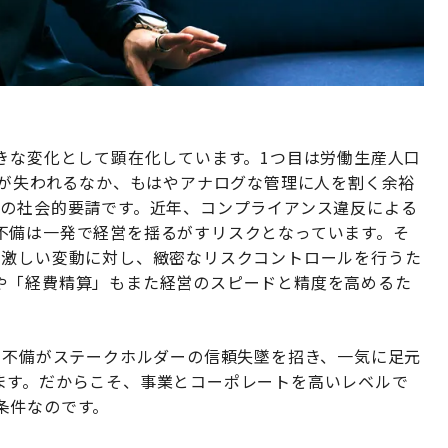
きな変化として顕在化しています。1つ目は労働生産人口
手が失われるなか、もはやアナログな管理に人を割く余裕
への社会的要請です。近年、コンプライアンス違反による
不備は一発で経営を揺るがすリスクとなっています。そ
の激しい変動に対し、緻密なリスクコントロールを行うた
や「経費精算」もまた経営のスピードと精度を高めるた
の不備がステークホルダーの信頼失墜を招き、一気に足元
ます。だからこそ、事業とコーポレートを高いレベルで
条件なのです。