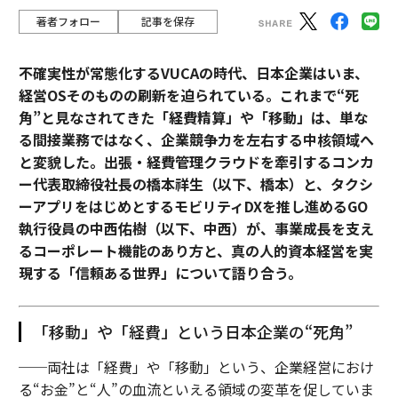
著者フォロー
記事を保存
不確実性が常態化するVUCAの時代、日本企業はいま、
経営OSそのものの刷新を迫られている。これまで“死
角”と見なされてきた「経費精算」や「移動」は、単な
る間接業務ではなく、企業競争力を左右する中核領域へ
と変貌した。出張・経費管理クラウドを牽引するコンカ
ー代表取締役社長の橋本祥生（以下、橋本）と、タクシ
ーアプリをはじめとするモビリティDXを推し進めるGO
執行役員の中西佑樹（以下、中西）が、事業成長を支え
るコーポレート機能のあり方と、真の人的資本経営を実
現する「信頼ある世界」について語り合う。
「移動」や「経費」という日本企業の“死角”
──両社は「経費」や「移動」という、企業経営におけ
る“お金”と“人”の血流といえる領域の変革を促していま