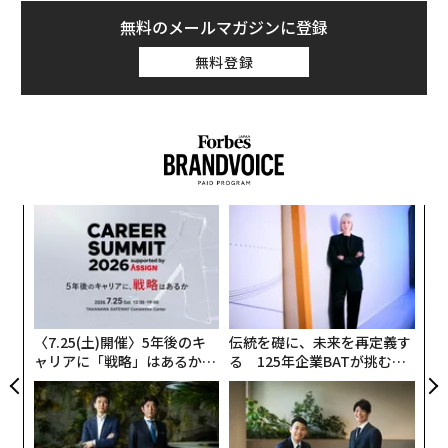
無料のメールマガジンに登録
無料登録
“
オ
ジ
A
顧客
pa
な
〈7.25(土)開催〉5年後のキ
伝統を礎に、未来を再定義す
ャリアに「戦略」はあるか。
る 125年企業BATが挑むス
トップエグゼクティブのキャ
モークレスな未来
リアに触れる1日│CAREER S
UMMIT 2026