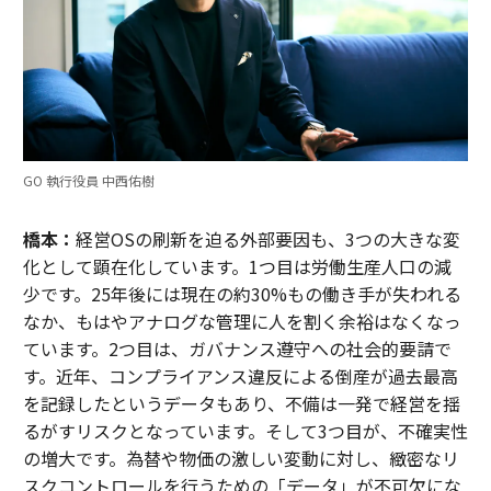
GO 執行役員 中西佑樹
橋本：
経営OSの刷新を迫る外部要因も、3つの大きな変
化として顕在化しています。1つ目は労働生産人口の減
少です。25年後には現在の約30%もの働き手が失われる
なか、もはやアナログな管理に人を割く余裕はなくなっ
ています。2つ目は、ガバナンス遵守への社会的要請で
す。近年、コンプライアンス違反による倒産が過去最高
を記録したというデータもあり、不備は一発で経営を揺
るがすリスクとなっています。そして3つ目が、不確実性
の増大です。為替や物価の激しい変動に対し、緻密なリ
スクコントロールを行うための「データ」が不可欠にな