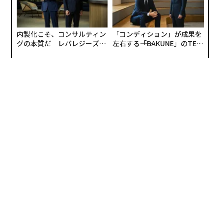
内製化こそ、コンサルティン
「コンディション」が成果を
グの本質だ レバレジーズが
左右する――「BAKUNE」のTEN
実践する、次世代ファームの
TIALが支える「挑戦者の明
全貌
日」
翻訳＝溝口慈子
2026年9月号発売中
最新号の購入はこちらから
メンバーシップに登録する