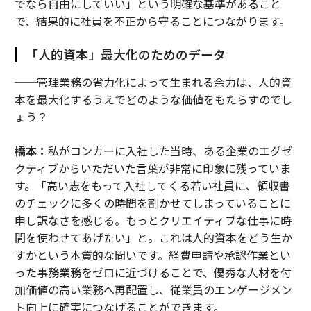
でなら自由にしていい」という明確な基準があること
で、結果的に社員を不正から守ることにつながります。
「人的資本」最大化のためのデータ
──管理業務の省力化によって生まれる余力は、人的資
本を最大化するうえでどのような価値をもたらすのでし
ょう？
橋本：
私がコンカーに入社した当時、ある企業のエグゼ
クティブからいただいた言葉が非常に印象に残っていま
す。「高い志をもって入社してくる若い社員に、領収書
のチェックに多くの時間を割かせてしまっていることに
申し訳なさを感じる。もっとクリエイティブな仕事に時
間を使わせてあげたい」と。これは人的資本をどう生か
すかという本質的な問いです。経費申請や承認作業とい
った事務業務をゼロに近づけることで、優秀な人材を付
加価値の高い業務へ再配置し、従業員のエンゲージメン
ト向上に確実につなげることができます。