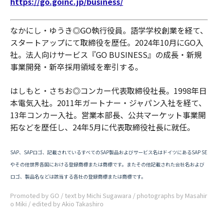
https://go.goinc.jp/business/
なかにし・ゆうき◎GO執行役員。語学学校創業を経て、
スタートアップにて取締役を歴任。2024年10月にGO入
社。法人向けサービス『GO BUSINESS』の成長・新規
事業開発・新卒採用領域を牽引する。
はしもと・さちお◎コンカー代表取締役社長。1998年日
本電気入社。2011年ガートナー・ジャパン入社を経て、
13年コンカー入社。営業本部長、公共マーケット事業開
拓などを歴任し、24年5月に代表取締役社長に就任。
SAP、SAPロゴ、記載されているすべてのSAP製品およびサービス名はドイツにあるSAP SE
やその他世界各国における登録商標または商標です。またその他記載された会社名および
ロゴ、製品名などは該当する各社の登録商標または商標です。
Promoted by GO / text by Michi Sugawara / photographs by Masahir
o Miki / edited by Akio Takashiro