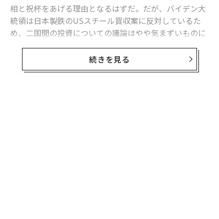
相と祝杯をあげる理由となるはずだ。だが、バイデン大
統領は日本製鉄のUSスチール買収案に反対しているた
め、二国間の投資についての議論はやや気まずいものに
なっている。
続きを見る
この記事では、バイデン大統領が取る立場がなぜ経済や
米日関係、米国のソフトパワー、そしてバイデン政権の
友好国に機能を移す「フレンドショアアリング」。全体
にとって良くないのかを繰り返すのではなく、おそらく
公式記録には残らないだろうが、米日の投資関係の良い
点をいくつか挙げる。まずは
統計
を見よう。
米国の対内直接投資残高（2022年末時点）は5兆2500億
ドル（約800兆円）だ。日本からの投資は国別では最大
で7750億ドル（約120兆円）。全残高の14.8％を占め
る。