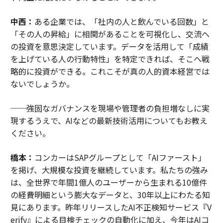
中西：
ある企業では、「社内の人と飲んでいる回数」と
「その人の昇給」に相関があることを可視化し、交流へ
の投資を意思決定しています。データを活用して「成績
を上げている人の行動特性」を特定できれば、そこへ戦
略的に投資ができる。これこそが真の人的資本経営では
ないでしょうか。
──強固なガバナンスを現場や管理者の負担増なしに実
現するうえで、AIなどの最新技術活用についてもお教え
ください。
橋本：
コンカーはSAPグループとして「AIファースト」
を掲げ、大規模な投資を継続しています。私たちの強み
は、全世界で年間1億人のユーザーから生まれる10億件
の経費明細という膨大なデータと、30年以上にわたる知
見にあります。昨年リリースしたAI不正検知サービス『V
erify』による目検チェックの自動化に加え、今年はAIコ