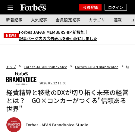
会員登録
ログイン
新着記事
人気記事
会員限定記事
カテゴリ
連載
コ
Forbes JAPAN MEMBERSHIP 新機能｜
NEWS
記事ページ内の広告表示を最小限にしました
トップ
Forbes JAPAN BrandVoice
Forbes JAPAN BrandVoice
経費
2026.05.22 11:00
経費精算と移動のDXが切り拓く未来の経営
とは？ GO×コンカーがつくる"信頼ある
世界"
Forbes JAPAN BrandVoice Studio