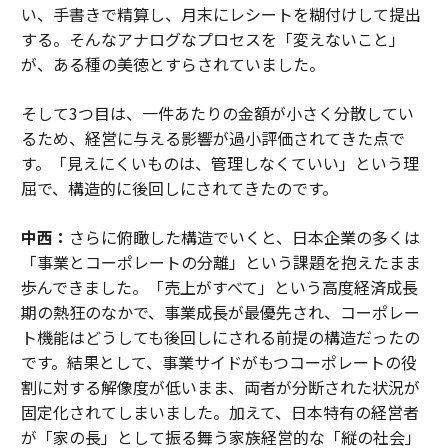
い、手書きで精算し、月末にレシートを糊付けして提出
する。そんなアナログなプロセスを「変えないこと」
が、ある種の美徳とすらされていました。
そして3つ目は、一件あたりの金額が小さく分散してい
るため、経営に与える影響が過小評価されてきた点で
す。「見えにくいものは、管理しなくていい」という理
屈で、構造的に後回しにされてきたのです。
中西：
さらに俯瞰した構造でいくと、日本企業の多くは
「事業とコーポレートの分離」という課題を抱えたまま
歩んできました。「売上がすべて」という高度経済成長
期の熱狂のなかで、事業成長が最優先され、コーポレー
ト機能はどうしても後回しにされる前提の構造だったの
です。結果として、事業サイドがもつコーポレートの役
割に対する解像度が低いまま、両者が分断された状況が
固定化されてしまいました。加えて、日本特有の経営者
が「家の長」として振る舞う家族経営的な「縦の社会」