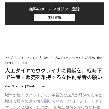
無料のメールマガジンに登録
無料登録
トップ
スタートアップ
海外
人工ダイヤでウクライナに貢献を、戦時下で
2024.03.10 08:30
人工ダイヤでウクライナに貢献を、戦時下
で生産・販売を維持する女性創業者の願い
Geri Stengel | Contributor
戦争が続くウクライナで、革新的な企業が経済の安定と
戦後復興への
道を切り開いている
。ソロ・フォー・ダイ
ヤモンズとAlkor-D工場だ。環境に負荷をかけない持続