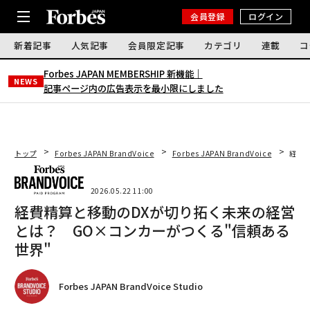
会員登録
ログイン
新着記事
人気記事
会員限定記事
カテゴリ
連載
コ
Forbes JAPAN MEMBERSHIP 新機能｜
NEWS
記事ページ内の広告表示を最小限にしました
トップ
Forbes JAPAN BrandVoice
Forbes JAPAN BrandVoice
経費
2026.05.22 11:00
経費精算と移動のDXが切り拓く未来の経営
とは？ GO×コンカーがつくる"信頼ある
世界"
Forbes JAPAN BrandVoice Studio