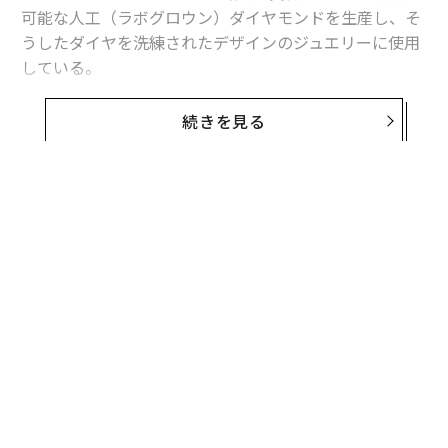
可能な人工（ラボグロウン）ダイヤモンドを生産し、そ
うしたダイヤを洗練されたデザインのジュエリーに使用
している。
米ダイヤ卸売のM.ゲラーの最高執行責任者（COO）ルイ
続きを見る
ス・プライスは「自信に満ちた勇敢な女性たちが率いる
ウクライナ企業のストーリーを共有するためにソロ・ダ
イアモンズと提携した」と語った。「ウクライナでのあ
らゆる困難を乗り越えて、ソロ・ダイヤモンズはファッ
ション性や特性、そしてジュエラーを際立たせるユニー
クなブランドを提供する革新的な人工ダイヤのジュエリ
ーで消費者に喜びと幸せを届けている」
電力不足や輸送の問題、戦争による熟練労働者の不足な
どの困難に直面しているにもかかわらず、ソロとAlkor-
Dは国を支え、前向きな影響を与えようとがんばってい
る。