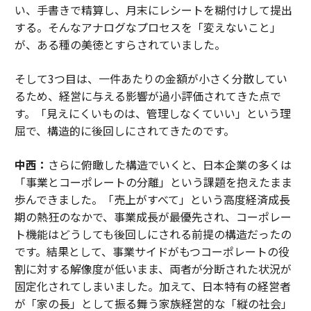
い、手書きで精算し、月末にレシートを糊付けして提出
する。そんなアナログなプロセスを「変えないこと」
が、ある種の美徳とすらされていました。
そして3つ目は、一件あたりの金額が小さく分散してい
るため、経営に与える影響が過小評価されてきた点で
す。「見えにくいものは、管理しなくていい」という理
屈で、構造的に後回しにされてきたのです。
中西：
さらに俯瞰した構造でいくと、日本企業の多くは
「事業とコーポレートの分離」という課題を抱えたまま
歩んできました。「売上がすべて」という高度経済成長
期の熱狂のなかで、事業成長が最優先され、コーポレー
ト機能はどうしても後回しにされる前提の構造だったの
です。結果として、事業サイドがもつコーポレートの役
割に対する解像度が低いまま、両者が分断された状況が
固定化されてしまいました。加えて、日本特有の経営者
が「家の長」として振る舞う家族経営的な「縦の社会」