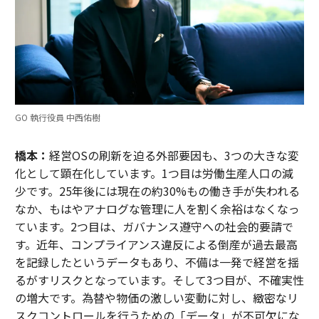
GO 執行役員 中西佑樹
橋本：
経営OSの刷新を迫る外部要因も、3つの大きな変
化として顕在化しています。1つ目は労働生産人口の減
少です。25年後には現在の約30%もの働き手が失われる
なか、もはやアナログな管理に人を割く余裕はなくなっ
ています。2つ目は、ガバナンス遵守への社会的要請で
す。近年、コンプライアンス違反による倒産が過去最高
を記録したというデータもあり、不備は一発で経営を揺
るがすリスクとなっています。そして3つ目が、不確実性
の増大です。為替や物価の激しい変動に対し、緻密なリ
スクコントロールを行うための「データ」が不可欠にな