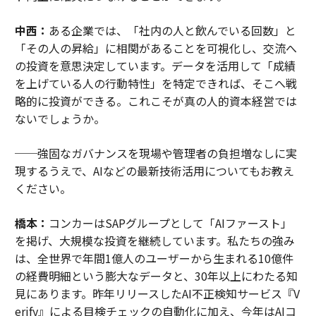
中西：
ある企業では、「社内の人と飲んでいる回数」と
「その人の昇給」に相関があることを可視化し、交流へ
の投資を意思決定しています。データを活用して「成績
を上げている人の行動特性」を特定できれば、そこへ戦
略的に投資ができる。これこそが真の人的資本経営では
ないでしょうか。
──強固なガバナンスを現場や管理者の負担増なしに実
現するうえで、AIなどの最新技術活用についてもお教え
ください。
橋本：
コンカーはSAPグループとして「AIファースト」
を掲げ、大規模な投資を継続しています。私たちの強み
は、全世界で年間1億人のユーザーから生まれる10億件
の経費明細という膨大なデータと、30年以上にわたる知
見にあります。昨年リリースしたAI不正検知サービス『V
erify』による目検チェックの自動化に加え、今年はAIコ