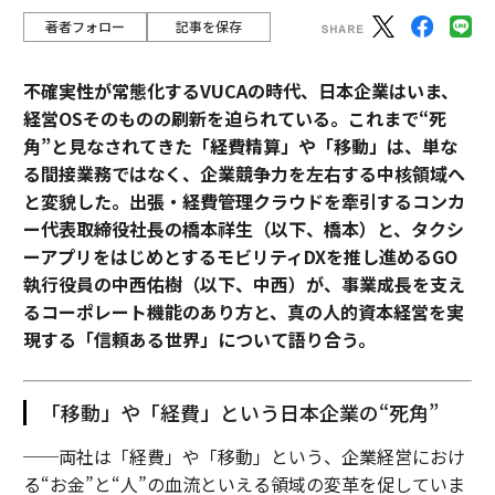
著者フォロー
記事を保存
不確実性が常態化するVUCAの時代、日本企業はいま、
経営OSそのものの刷新を迫られている。これまで“死
角”と見なされてきた「経費精算」や「移動」は、単な
る間接業務ではなく、企業競争力を左右する中核領域へ
と変貌した。出張・経費管理クラウドを牽引するコンカ
ー代表取締役社長の橋本祥生（以下、橋本）と、タクシ
ーアプリをはじめとするモビリティDXを推し進めるGO
執行役員の中西佑樹（以下、中西）が、事業成長を支え
るコーポレート機能のあり方と、真の人的資本経営を実
現する「信頼ある世界」について語り合う。
「移動」や「経費」という日本企業の“死角”
──両社は「経費」や「移動」という、企業経営におけ
る“お金”と“人”の血流といえる領域の変革を促していま