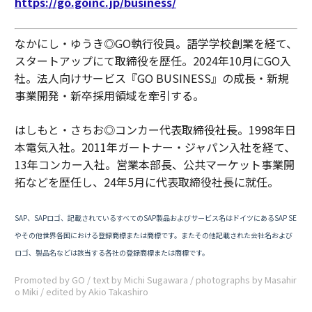
https://go.goinc.jp/business/
なかにし・ゆうき◎GO執行役員。語学学校創業を経て、
スタートアップにて取締役を歴任。2024年10月にGO入
社。法人向けサービス『GO BUSINESS』の成長・新規
事業開発・新卒採用領域を牽引する。
はしもと・さちお◎コンカー代表取締役社長。1998年日
本電気入社。2011年ガートナー・ジャパン入社を経て、
13年コンカー入社。営業本部長、公共マーケット事業開
拓などを歴任し、24年5月に代表取締役社長に就任。
SAP、SAPロゴ、記載されているすべてのSAP製品およびサービス名はドイツにあるSAP SE
やその他世界各国における登録商標または商標です。またその他記載された会社名および
ロゴ、製品名などは該当する各社の登録商標または商標です。
Promoted by GO / text by Michi Sugawara / photographs by Masahir
o Miki / edited by Akio Takashiro