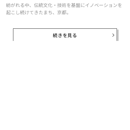
紡がれる中、伝統文化・技術を基盤にイノベーションを
起こし続けてきたまち、京都。
伝統文化や地域資源を生かし、新たな事業を生み出すカ
ルチャープレナー（文化起業家）が勃興しつつある。Fo
続きを見る
rbes JAPAN本誌では、
カルチャープレナー
を初めて特
集。
「カルチャープレナー」の発信拠点であるリーダーはい
かなるビジョンを掲げるのか。門川市長が伝統と革新が
循環する1000年のストーリーを語り出す。
京都発イノベーションの源泉とは
「誤解を恐れずに言えば、京都市はいわゆる“観光都
市”ではありません」