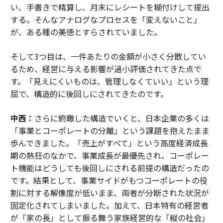
い、手書きで精算し、月末にレシートを糊付けして提出
する。そんなアナログなプロセスを「変えないこと」
が、ある種の美徳とすらされていました。
そして3つ目は、一件あたりの金額が小さく分散してい
るため、経営に与える影響が過小評価されてきた点で
す。「見えにくいものは、管理しなくていい」という理
屈で、構造的に後回しにされてきたのです。
中西：
さらに俯瞰した構造でいくと、日本企業の多くは
「事業とコーポレートの分離」という課題を抱えたまま
歩んできました。「売上がすべて」という高度経済成長
期の熱狂のなかで、事業成長が最優先され、コーポレー
ト機能はどうしても後回しにされる前提の構造だったの
です。結果として、事業サイドがもつコーポレートの役
割に対する解像度が低いまま、両者が分断された状況が
固定化されてしまいました。加えて、日本特有の経営者
が「家の長」として振る舞う家族経営的な「縦の社会」