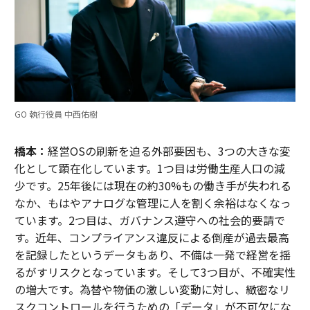
GO 執行役員 中西佑樹
橋本：
経営OSの刷新を迫る外部要因も、3つの大きな変
化として顕在化しています。1つ目は労働生産人口の減
少です。25年後には現在の約30%もの働き手が失われる
なか、もはやアナログな管理に人を割く余裕はなくなっ
ています。2つ目は、ガバナンス遵守への社会的要請で
す。近年、コンプライアンス違反による倒産が過去最高
を記録したというデータもあり、不備は一発で経営を揺
るがすリスクとなっています。そして3つ目が、不確実性
の増大です。為替や物価の激しい変動に対し、緻密なリ
スクコントロールを行うための「データ」が不可欠にな