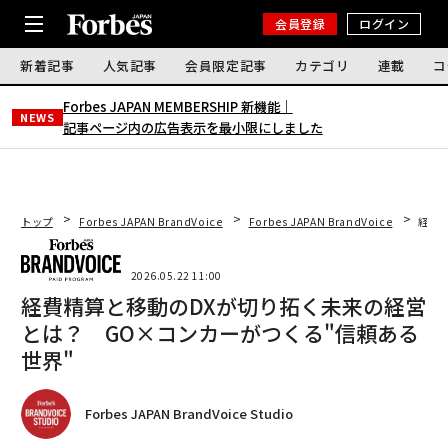
会員登録
ログイン
新着記事
人気記事
会員限定記事
カテゴリ
連載
コ
Forbes JAPAN MEMBERSHIP 新機能｜
NEWS
記事ページ内の広告表示を最小限にしました
トップ
Forbes JAPAN BrandVoice
Forbes JAPAN BrandVoice
経費
2026.05.22 11:00
経費精算と移動のDXが切り拓く未来の経営
とは？ GO×コンカーがつくる"信頼ある
世界"
Forbes JAPAN BrandVoice Studio