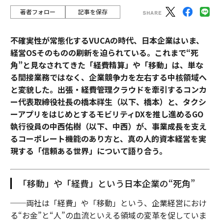
著者フォロー
記事を保存
不確実性が常態化するVUCAの時代、日本企業はいま、
経営OSそのものの刷新を迫られている。これまで“死
角”と見なされてきた「経費精算」や「移動」は、単な
る間接業務ではなく、企業競争力を左右する中核領域へ
と変貌した。出張・経費管理クラウドを牽引するコンカ
ー代表取締役社長の橋本祥生（以下、橋本）と、タクシ
ーアプリをはじめとするモビリティDXを推し進めるGO
執行役員の中西佑樹（以下、中西）が、事業成長を支え
るコーポレート機能のあり方と、真の人的資本経営を実
現する「信頼ある世界」について語り合う。
「移動」や「経費」という日本企業の“死角”
──両社は「経費」や「移動」という、企業経営におけ
る“お金”と“人”の血流といえる領域の変革を促していま