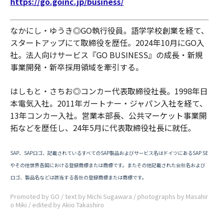
https://go.goinc.jp/business/
なかにし・ゆうき◎GO執行役員。語学学校創業を経て、
スタートアップにて取締役を歴任。2024年10月にGO入
社。法人向けサービス『GO BUSINESS』の成長・新規
事業開発・新卒採用領域を牽引する。
はしもと・さちお◎コンカー代表取締役社長。1998年日
本電気入社。2011年ガートナー・ジャパン入社を経て、
13年コンカー入社。営業本部長、公共マーケット事業開
拓などを歴任し、24年5月に代表取締役社長に就任。
SAP、SAPロゴ、記載されているすべてのSAP製品およびサービス名はドイツにあるSAP SE
やその他世界各国における登録商標または商標です。またその他記載された会社名および
ロゴ、製品名などは該当する各社の登録商標または商標です。
Promoted by GO / text by Michi Sugawara / photographs by Masahir
o Miki / edited by Akio Takashiro