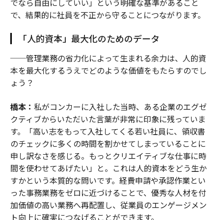
でなら自由にしていい」という明確な基準があること
で、結果的に社員を不正から守ることにつながります。
「人的資本」最大化のためのデータ
──管理業務の省力化によって生まれる余力は、人的資
本を最大化するうえでどのような価値をもたらすのでし
ょう？
橋本：
私がコンカーに入社した当時、ある企業のエグゼ
クティブからいただいた言葉が非常に印象に残っていま
す。「高い志をもって入社してくる若い社員に、領収書
のチェックに多くの時間を割かせてしまっていることに
申し訳なさを感じる。もっとクリエイティブな仕事に時
間を使わせてあげたい」と。これは人的資本をどう生か
すかという本質的な問いです。経費申請や承認作業とい
った事務業務をゼロに近づけることで、優秀な人材を付
加価値の高い業務へ再配置し、従業員のエンゲージメン
ト向上に確実につなげることができます。