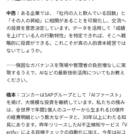
中西：
ある企業では、「社内の人と飲んでいる回数」と
「その人の昇給」に相関があることを可視化し、交流へ
の投資を意思決定しています。データを活用して「成績
を上げている人の行動特性」を特定できれば、そこへ戦
略的に投資ができる。これこそが真の人的資本経営では
ないでしょうか。
──強固なガバナンスを現場や管理者の負担増なしに実
現するうえで、AIなどの最新技術活用についてもお教え
ください。
橋本：
コンカーはSAPグループとして「AIファースト」
を掲げ、大規模な投資を継続しています。私たちの強み
は、全世界で年間1億人のユーザーから生まれる10億件
の経費明細という膨大なデータと、30年以上にわたる知
見にあります。昨年リリースしたAI不正検知サービス『V
erify』による目検チェックの自動化に加え、今年はAIコ