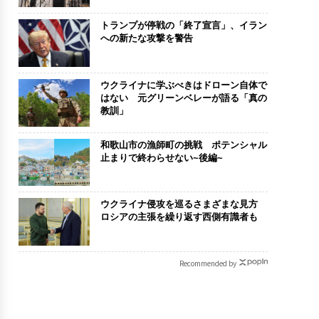
トランプが停戦の「終了宣言」、イラン
への新たな攻撃を警告
ウクライナに学ぶべきはドローン自体で
はない 元グリーンベレーが語る「真の
教訓」
和歌山市の漁師町の挑戦 ポテンシャル
止まりで終わらせない~後編~
ウクライナ侵攻を巡るさまざまな見方
ロシアの主張を繰り返す西側有識者も
Recommended by