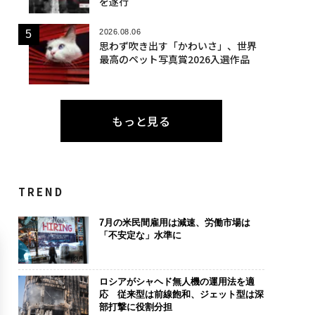
を遂行
2026.08.06
思わず吹き出す「かわいさ」、世界
最高のペット写真賞2026入選作品
もっと見る
TREND
7月の米民間雇用は減速、労働市場は
「不安定な」水準に
ロシアがシャヘド無人機の運用法を適
応 従来型は前線飽和、ジェット型は深
部打撃に役割分担