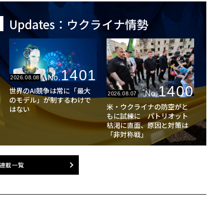
Updates：ウクライナ情勢
1401
No.
2026.08.08
1400
世界のAI競争は常に「最大
No.
2026.08.07
のモデル」が制するわけで
米・ウクライナの防空がと
はない
もに試練に パトリオット
枯渇に直面、原因と対策は
「非対称戦」
連載一覧