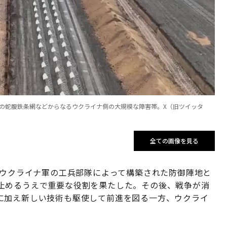
数の蛇腹鉄条網などからなるウクライナ側の大規模な障害帯。X（旧ツイッタ
全ての画像を見る
、ウクライナ軍の工兵部隊によって構築された防御陣地と
止めるうえで重要な役割を果たした。その後、戦争が消
に加え新しい技術も駆使して前進を図る一方、ウクライ