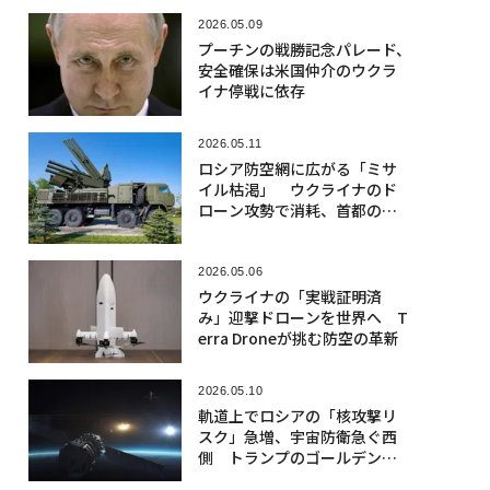
2026.05.09
プーチンの戦勝記念パレード、
安全確保は米国仲介のウクラ
イナ停戦に依存
2026.05.11
ロシア防空網に広がる「ミサ
イル枯渇」 ウクライナのド
ローン攻勢で消耗、首都の防
衛優先
2026.05.06
ウクライナの「実戦証明済
み」迎撃ドローンを世界へ T
erra Droneが挑む防空の革新
2026.05.10
軌道上でロシアの「核攻撃リ
スク」急増、宇宙防衛急ぐ西
側 トランプのゴールデンド
ームは切り札になるか？