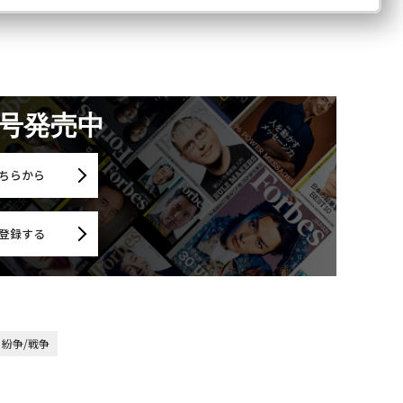
月号発売中
ちらから
登録する
紛争/戦争