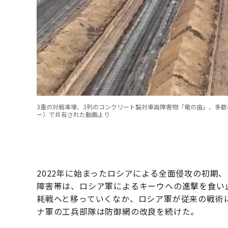
3重の対戦車壕、3列のコンクリート製対車両障害物「竜の歯」、多
ー）で共有された動画より
2022年に始まったロシアによる全面侵攻の初期
障害帯は、ロシア軍によるキーウへの進撃を食い
耗戦へと移っていくなか、ロシア軍が従来の戦術
ナ軍の工兵部隊は防御網の改良を続けた。