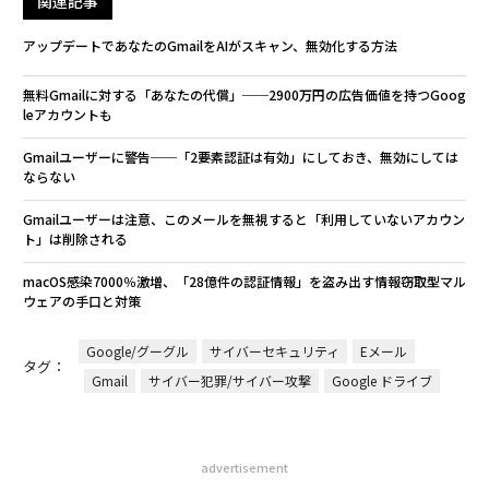
関連記事
アップデートであなたのGmailをAIがスキャン、無効化する方法
無料Gmailに対する「あなたの代償」──2900万円の広告価値を持つGoog
leアカウントも
Gmailユーザーに警告──「2要素認証は有効」にしておき、無効にしては
ならない
Gmailユーザーは注意、このメールを無視すると「利用していないアカウン
ト」は削除される
macOS感染7000％激増、「28億件の認証情報」を盗み出す情報窃取型マル
ウェアの手口と対策
Google/グーグル
サイバーセキュリティ
Eメール
タグ：
Gmail
サイバー犯罪/サイバー攻撃
Google ドライブ
advertisement