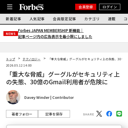
会員登録
ログイン
新着記事
人気記事
会員限定記事
カテゴリ
連載
コ
Forbes JAPAN MEMBERSHIP 新機能｜
NEWS
記事ページ内の広告表示を最小限にしました
トップ
テクノロジー
「重大な脅威」グーグルがセキュリティ上の失態、30億のG
2026.05.12 14:00
「重大な脅威」グーグルがセキュリティ上
の失態、30億のGmail利用者が危険に
Davey Winder | Contributor
著者フォロー
記事を保存