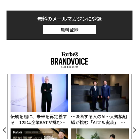
無料のメールマガジンに登録
無料登録
「
─
ら
〈7
ャ
ト
リア
伝統を礎に、未来を再定義す
〜決断する人のAI〜大規模組
UM
る 125年企業BATが挑むス
織が挑む「AIフル実装」“使
モークレスな未来
う”企業から“動く”企業へ【N
TTドコモビジネス×PwC】