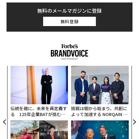
文脈に応じた返信、メールの要約を提供する仕組みだ。
これは明らかに重大な変更であり、Gmailの18億ユーザ
無料のメールマガジンに登録
ーのうち、多くのユーザーへ
順次展開
されている。
無料登録
「ここからは朗報です。わずか30秒で設定を無効化でき
ます」とグレイナーは言う。ユーザーは、これらすべて
を起動させている2つの設定を無効にできる。関係する
設定は「スマート機能」と「Google Workspaceのスマ
ート機能」で、ここからGmailおよびその他の製品につ
〈7
いて制御できる。ただし、必要なときだけ使うといった
ャ
柔軟な切り替えはできない。無効にすれば、新たなAIア
ト
内
ップグレードは利用できなくなる。
リア
グ
UM
実
全
伝統を礎に、未来を再定義す
挑戦は個から始まり、共創に
る 125年企業BATが挑むス
よって加速する NORQAIN JA
モークレスな未来
PAN 特別座談会