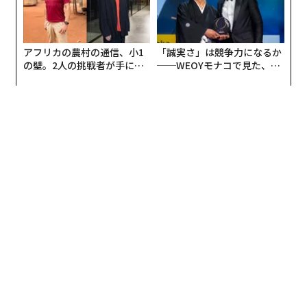
アフリカの農村の通信、小1
「誠実さ」は競争力になるか
の壁。2人の挑戦者が手にし
──WEOYモナコで見た、く
た「次なる武器」
ら寿司の経営哲学