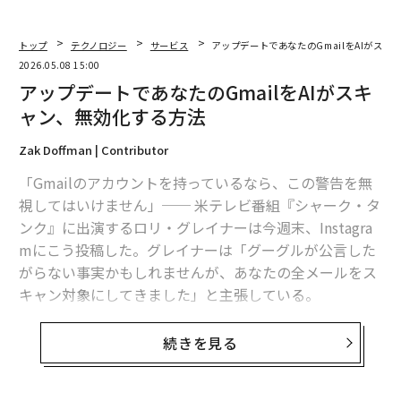
トップ
テクノロジー
サービス
アップデートであなたのGmailをAIがスキ
2026.05.08 15:00
アップデートであなたのGmailをAIがスキ
ャン、無効化する方法
Zak Doffman | Contributor
「Gmailのアカウントを持っているなら、この警告を無
視してはいけません」── 米テレビ番組『シャーク・タ
ンク』に出演するロリ・グレイナーは今週末、Instagra
mにこう投稿した。グレイナーは「グーグルが公言した
がらない事実かもしれませんが、あなたの全メールをス
キャン対象にしてきました」と主張している。
これは筆者がこれまでGmailユーザーに対して警告して
続きを見る
きたAIアップグレードだ。新しいスマート機能を有効に
すると、Geminiが受信トレイを巡回し、スマート検索、