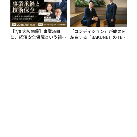
【7/8 大阪開催】事業承継
「コンディション」が成果を
に、経済安全保障という視点
左右する――「BAKUNE」のTEN
が加わるとき──経営者が問
TIALが支える「挑戦者の明
われる新たな判断軸
日」