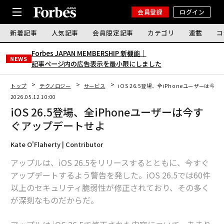
会員登録
ログイン
新着記事
人気記事
会員限定記事
カテゴリ
連載
コ
Forbes JAPAN MEMBERSHIP 新機能｜
NEWS
記事ページ内の広告表示を最小限にしました
トップ
テクノロジー
サービス
iOS 26.5登場、全iPhoneユーザーは今
2026.05.12 10:00
iOS 26.5登場、全iPhoneユーザーは今す
ぐアップデートせよ
Kate O'Flaherty | Contributor
アップルは、iOS 26.5をリリースするとともに、今すぐ
アップデートするよう警告を発した。iOS 26.5では60件
以上のセキュリティ脆弱性が修正されており、その多く
が深刻なものだからだ。