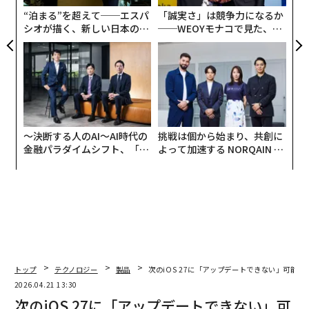
T
“泊まる”を超えて──エスパ
「誠実さ」は競争力になるか
シオが描く、新しい日本のラ
──WEOYモナコで見た、く
グジュアリー（前編）
ら寿司の経営哲学
〜決断する人のAI〜AI時代の
挑戦は個から始まり、共創に
金融パラダイムシフト、「超
よって加速する NORQAIN JA
個別化」の核心 【MUFG×ウ
PAN 特別座談会
ェルスナビ×PwC】
トップ
テクノロジー
製品
次のiOS 27に「アップデートできない」可能性
2026.04.21 13:30
次のiOS 27に「アップデートできない」可