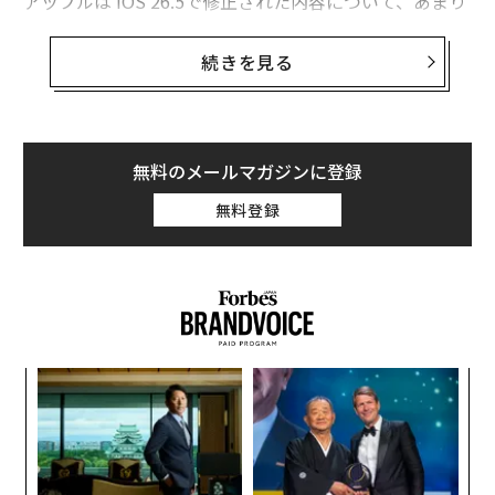
アップルは iOS 26.5で修正された内容について、あまり
詳細を明かしていない。これは、攻撃者が詳細を把握す
る前に、iPhoneユーザーがアップデートする時間を確保
続きを見る
するためである。
iOS 26のパッチリストには、iOSの中核であるカーネル
に関する6件の修正が含まれている。その中にはCVE-202
無料のメールマガジンに登録
6-28951があり、これはアプリがシステム全体の管理者
無料登録
権限（ルート権限）を乗っ取られる可能性がある脆弱性
である。アップルの
サポートページ
によると、iOS 26.5
のアップデートでは、Safariブラウザの基盤となるWebK
itのバグも約12件修正されている。
革
ク
た「
〜
織
う