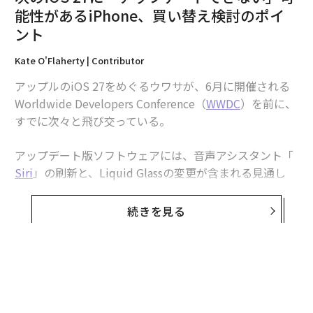
能性があるiPhone、買い替え検討のポイ
ント
2026年9月号発売中
Kate O'Flaherty | Contributor
アップルのiOS 27をめぐるウワサが、6月に開催される
最新号の購入はこちらから
Worldwide Developers Conference（
WWDC
）を前に、
すでに次々と飛び交っている。
メンバーシップに登録する
アップデート版ソフトウェアには、音声アシスタント「
Siri
」の刷新と、Liquid Glassの変更が含まれる見通し
で、多くのiPhoneユーザーにとって歓迎すべき内容にな
りそうだ。
続きを見る
関連記事
しかし今秋のiOS 27公開を前に、いくつかの重要な疑問
次のiOS 27に「アップデートできない」可能性があるiPhone、買い替え検
討のポイント
に答える必要がある。その中でも最も重要なのは、どのi
Phoneがアップグレードされたソフトウェアを実行でき
無料のメールマガジンに登録
アップルの年齢確認システムがポルノサイトを変える──Pornhub、英iPh
るのかという点だ。
one利用者の制限を解除
無料登録