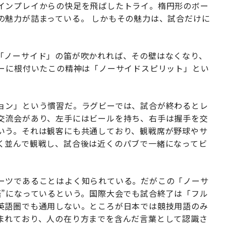
インプレイからの快足を飛ばしたトライ。楕円形のボー
の魅力が詰まっている。 しかもその魅力は、試合だけに
「ノーサイド」の笛が吹かれれば、その壁はなくなり、
ビーに根付いたこの精神は「ノーサイドスピリット」とい
ョン」という慣習だ。ラグビーでは、試合が終わるとレ
交流会があり、左手にはビールを持ち、右手は握手を交
いう。それは観客にも共通しており、観戦席が野球やサ
く並んで観戦し、試合後は近くのパブで一緒になってビ
ーツであることはよく知られている。だがこの「ノーサ
語”になっているという。国際大会でも試合終了は「フル
英語圏でも通用しない。ところが日本では競技用語のみ
まれており、人の在り方までを含んだ言葉として認識さ