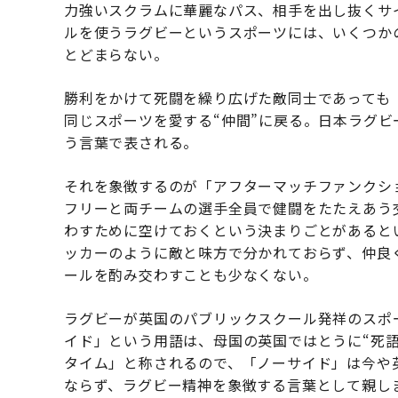
力強いスクラムに華麗なパス、相手を出し抜くサ
ルを使うラグビーというスポーツには、いくつか
とどまらない。
勝利をかけて死闘を繰り広げた敵同士であっても
同じスポーツを愛する“仲間”に戻る。日本ラグ
う言葉で表される。
それを象徴するのが「アフターマッチファンクシ
フリーと両チームの選手全員で健闘をたたえあう
わすために空けておくという決まりごとがあると
ッカーのように敵と味方で分かれておらず、仲良
ールを酌み交わすことも少なくない。
ラグビーが英国のパブリックスクール発祥のスポ
イド」という用語は、母国の英国ではとうに“死
タイム」と称されるので、「ノーサイド」は今や
ならず、ラグビー精神を象徴する言葉として親し