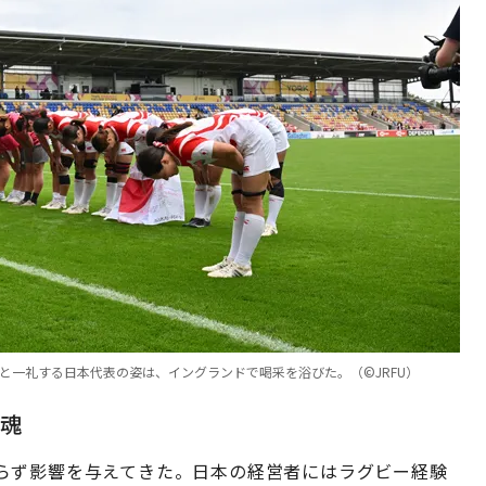
と一礼する日本代表の姿は、イングランドで喝采を浴びた。（©︎JRFU）
魂
らず影響を与えてきた。日本の経営者にはラグビー経験