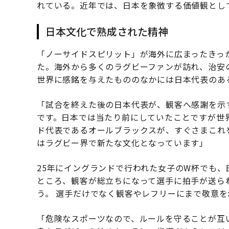
れている。近年では、日本を象徴する価値観とし
日本文化で熟成された精神
「ノーサイドスピリット」が海外に広まったきっか
た。海外から多くのラグビーファンが訪れ、治安
世界に感銘を与えたもののなかには日本代表のあ
「試合を終えた後の日本代表が、観客へ感謝を示
です。日本では当たり前にしていたことですが世
ド代表であるオールブラックスが、すぐさまこれ
はラグビー界で新たな文化となっています」
25年にイングランドで行われた女子のW杯でも
ところ、観客が総立ちになって選手に拍手が送ら
う。 選手だけでなく観客やレフリーにまで敬意
「危険なスポーツなので、ルールを守ることが互