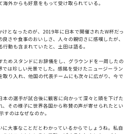
て海外からも好意をもって受け取られている。
けとなったのが、2019年に日本で開催されたW杯だっ
の良さや食事のおいしさ、人々の親切さに感嘆したが、
る行動も含まれていたと、土田は語る。
すためスタンドにお辞儀をし、グラウンドを一周したの
界では珍しい光景でした。感銘を受けたニュージーラン
を取り入れ、他国の代表チームにも次々に広がり、今で
、日本の選手が試合後に観客に向かって深々と頭を下げた
れ、その様子に世界各国から称賛の声が寄せられたとい
を示すのはなぜなのか。
いに大事なことだとわかっているからでしょうね。私自