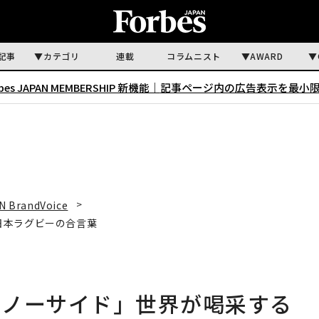
記事
カテゴリ
連載
コラムニスト
AWARD
rbes JAPAN MEMBERSHIP 新機能｜
記事ページ内の広告表示を最小
N BrandVoice
日本ラグビーの合言葉
「ノーサイド」世界が喝采する