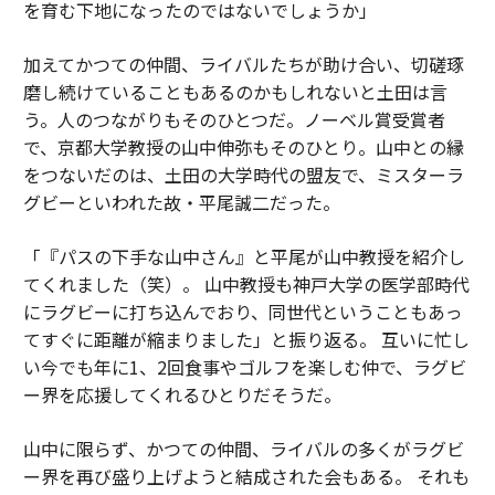
を育む下地になったのではないでしょうか」
加えてかつての仲間、ライバルたちが助け合い、切磋琢
磨し続けていることもあるのかもしれないと土田は言
う。人のつながりもそのひとつだ。ノーベル賞受賞者
で、京都大学教授の山中伸弥もそのひとり。山中との縁
をつないだのは、土田の大学時代の盟友で、ミスターラ
グビーといわれた故・平尾誠二だった。
「『パスの下手な山中さん』と平尾が山中教授を紹介し
てくれました（笑）。 山中教授も神戸大学の医学部時代
にラグビーに打ち込んでおり、同世代ということもあっ
てすぐに距離が縮まりました」と振り返る。 互いに忙し
い今でも年に1、2回食事やゴルフを楽しむ仲で、ラグビ
ー界を応援してくれるひとりだそうだ。
山中に限らず、かつての仲間、ライバルの多くがラグビ
ー界を再び盛り上げようと結成された会もある。 それも