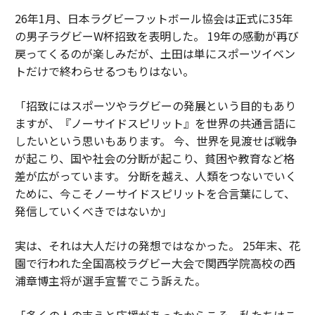
26年1月、日本ラグビーフットボール協会は正式に35年
の男子ラグビーW杯招致を表明した。 19年の感動が再び
戻ってくるのが楽しみだが、土田は単にスポーツイベン
トだけで終わらせるつもりはない。
「招致にはスポーツやラグビーの発展という目的もあり
ますが、『ノーサイドスピリット』を世界の共通言語に
したいという思いもあります。 今、世界を見渡せば戦争
が起こり、国や社会の分断が起こり、貧困や教育など格
差が広がっています。 分断を越え、人類をつないでいく
ために、今こそノーサイドスピリットを合言葉にして、
発信していくべきではないか」
実は、それは大人だけの発想ではなかった。 25年末、花
園で行われた全国高校ラグビー大会で関西学院高校の西
浦章博主将が選手宣誓でこう訴えた。
「多くの人の支えと応援があったからこそ、私たちはこ