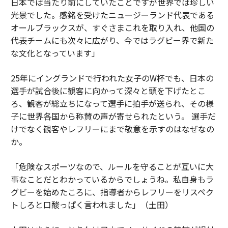
日本では当たり前にしていたことですが世界では珍しい
光景でした。感銘を受けたニュージーランド代表である
オールブラックスが、すぐさまこれを取り入れ、他国の
代表チームにも次々に広がり、今ではラグビー界で新た
な文化となっています」
25年にイングランドで行われた女子のW杯でも、日本の
選手が試合後に観客に向かって深々と頭を下げたとこ
ろ、観客が総立ちになって選手に拍手が送られ、その様
子に世界各国から称賛の声が寄せられたという。 選手だ
けでなく観客やレフリーにまで敬意を示すのはなぜなの
か。
「危険なスポーツなので、ルールを守ることが互いに大
事なことだとわかっているからでしょうね。私自身もラ
グビーを始めたころに、指導者からレフリーをリスペク
トしろと口酸っぱく言われました」（土田）