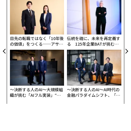
─レ
「
込め
3
C
パ
る
技
無
防
目先の転職ではなく「10年後
伝統を礎に、未来を再定義す
の価値」をつくる──アサイ
る 125年企業BATが挑むス
ンの長期伴走型支援とは
モークレスな未来
〜決断する人のAI〜大規模組
〜決断する人のAI〜AI時代の
織が挑む「AIフル実装」“使
金融パラダイムシフト、「超
う”企業から“動く”企業へ【N
個別化」の核心 【MUFG×ウ
TTドコモビジネス×PwC】
ェルスナビ×PwC】
翻訳＝上田裕資