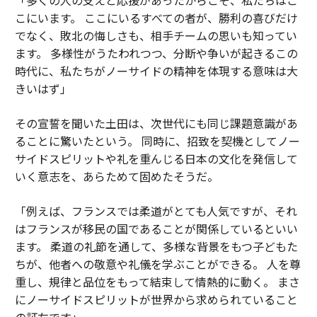
こにいます。 ここにいるすべての者が、勝利の喜びだけ
でなく、敗北の悔しさも、相手チームの思いも知ってい
ます。 多様性がうたわれつつ、分断や争いが起きるこの
時代に、私たちがノーサイドの精神を体現する意味は大
きいはず」
その宣誓を聞いた土田は、次世代にも同じ課題意識があ
ることに驚いたという。 同時に、招致を契機としてノー
サイドスピリットや礼を重んじる日本の文化を発信して
いく意志を、あらためて固めたそうだ。
「例えば、フランスでは柔道がとても人気ですが、それ
はフランスが移民の国であることが関係しているといい
ます。 柔道の礼節を通して、多様な背景をもつ子どもた
ちが、他者への敬意や礼儀を学ぶことができる。 人を尊
重し、規律と品位をもって結束して情熱的に動く。 まさ
にノーサイドスピリットが世界から求められていること
の証左です」