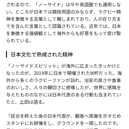
されるので、「ノーサイド」は今や英語圏でも通用しな
い。ところが日本では競技用語のみならず、ラグビー精
神を象徴する言葉として親しまれており、人の在り方ま
でを含んだ言葉として認識されている。近年では、日本
を象徴する価値観として海外からも好意をもって受け取
られている。
日本文化で熟成された精神
「ノーサイドスピリット」が海外に広まったきっかけと
なったのが、2019年に日本で開催されたW杯だった。海
外から多くのラグビーファンが訪れ、治安の良さや食事
のおいしさ、人々の親切さに感嘆したが、世界に感銘を
与えたもののなかには日本代表のある行動も含まれてい
たと、土田は語る。
「試合を終えた後の日本代表が、観客へ感謝を示すため
スタンドにお辞儀をし、グラウンドを一周したのです。