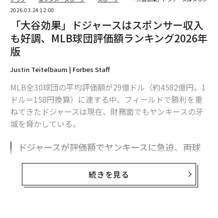
2026.03.24 12:00
「大谷効果」ドジャースはスポンサー収入
も好調、MLB球団評価額ランキング2026年
版
Justin Teitelbaum | Forbes Staff
MLB全30球団の平均評価額が29億ドル（約4582億円。1
ドル＝158円換算）に達する中、フィールドで勝利を重
ねてきたドジャースは現在、財務面でもヤンキースの牙
城を脅かしている。
ドジャースが評価額でヤンキースに急迫、両球
団の差は約2年で3分の1に縮まる
続きを見る
フォーブスが1998年に初めてMLBチームの評価額ランキ
ングを発表して以来、トップの座は常にニューヨーク・
ヤンキースが占めてきた。2026年もヤンキースは、推定
評価額85億ドル（約1.3兆円）で首位を維持したが、数