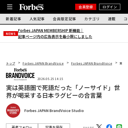
会員登録
ログイン
新着記事
人気記事
会員限定記事
カテゴリ
連載
コ
Forbes JAPAN MEMBERSHIP 新機能｜
NEWS
記事ページ内の広告表示を最小限にしました
トップ
Forbes JAPAN BrandVoice
Forbes JAPAN BrandVoice
実は
2026.05.25 14:15
実は英語圏で死語だった「ノーサイド」世
界が喝采する日本ラグビーの合言葉
Forbes JAPAN BrandVoice Studio
著者フォロー
記事を保存