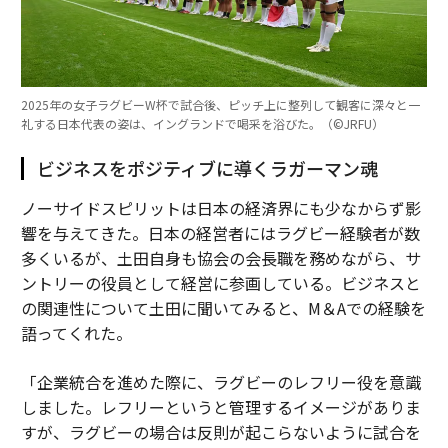
2025年の女子ラグビーW杯で試合後、ピッチ上に整列して観客に深々と一
礼する日本代表の姿は、イングランドで喝采を浴びた。（©︎JRFU）
ビジネスをポジティブに導くラガーマン魂
ノーサイドスピリットは日本の経済界にも少なからず影
響を与えてきた。日本の経営者にはラグビー経験者が数
多くいるが、土田自身も協会の会長職を務めながら、サ
ントリーの役員として経営に参画している。ビジネスと
の関連性について土田に聞いてみると、M＆Aでの経験を
語ってくれた。
「企業統合を進めた際に、ラグビーのレフリー役を意識
しました。レフリーというと管理するイメージがありま
すが、ラグビーの場合は反則が起こらないように試合を