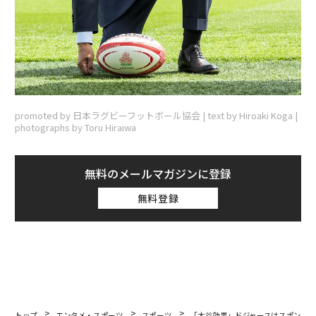
promoted by 日本ラグビーフットボール協会 | text by Hiroaki Koga |
photographs by Toru Hiraiwa
無料のメールマガジンに登録
無料登録
トップ
エンタメ・スポーツ
スポーツ
「大谷効果」ドジャースはスポンサー