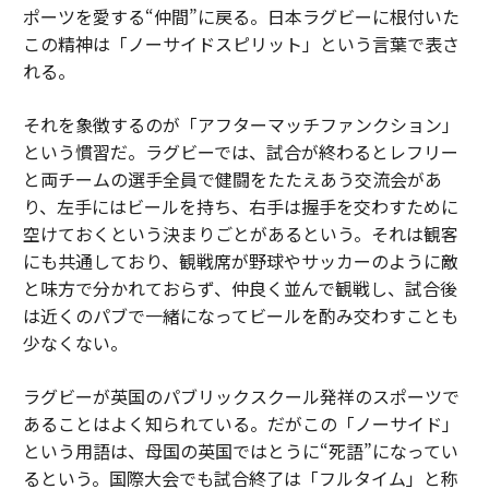
ポーツを愛する“仲間”に戻る。日本ラグビーに根付いた
この精神は「ノーサイドスピリット」という言葉で表さ
れる。
それを象徴するのが「アフターマッチファンクション」
という慣習だ。ラグビーでは、試合が終わるとレフリー
と両チームの選手全員で健闘をたたえあう交流会があ
り、左手にはビールを持ち、右手は握手を交わすために
空けておくという決まりごとがあるという。それは観客
にも共通しており、観戦席が野球やサッカーのように敵
と味方で分かれておらず、仲良く並んで観戦し、試合後
は近くのパブで一緒になってビールを酌み交わすことも
少なくない。
ラグビーが英国のパブリックスクール発祥のスポーツで
あることはよく知られている。だがこの「ノーサイド」
という用語は、母国の英国ではとうに“死語”になってい
るという。国際大会でも試合終了は「フルタイム」と称