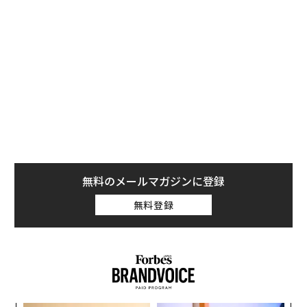
十年ぶりに同チームの地位を脅かす球団が浮上した。
それが、現ワールドシリーズ王者のロサンゼルス・ドジ
ャースだ。フォーブスは同球団の価値を78億ドル（約1.2
兆円）と評価しており、長年のライバルである両球団の
差は、2025年の14億ドル（約2212億円）の半分、7億ド
ル（約1106億円）に縮まった。この差は、決して小さな
額ではないが、2年前には21億ドル（約3318億円）の開
きがあったことを考えれば、その差は急速に縮まってい
る。
無料のメールマガジンに登録
無料登録