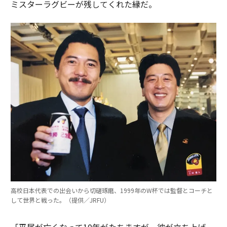
ミスターラグビーが残してくれた縁だ。
高校日本代表での出会いから切磋琢磨、1999年のW杯では監督とコーチと
して世界と戦った。（提供／JRFU）