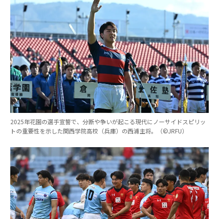
2025年花園の選手宣誓で、分断や争いが起こる現代にノーサイドスピリッ
トの重要性を示した関西学院高校（兵庫）の西浦主将。（©︎JRFU）