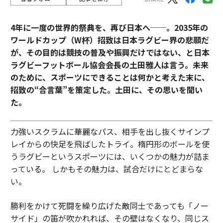
4年に一度の世界的祭典を、再び日本へ──。2035年の
ワールドカップ（W杯）招致は日本ラグビー界の悲願だ
が、その目的は競技の普及や振興だけではない、と日本
ラグビーフットボール協会会長の土田雅人は言う。
未来
のために、スポーツにできることは何かと考えた末に、
招致の“合言葉”を策定した。土田に、その思いを聞い
た。
力強いスクラムに華麗なパス、相手を出し抜くサインプ
レイからの快足を飛ばしたトライ。楕円形のボールを使
うラグビーというスポーツには、いくつかの魅力が詰ま
っている。 しかもその魅力は、試合だけにとどまらな
い。
勝利をかけて死闘を繰り広げた敵同士であっても「ノー
サイド」の笛が吹かれれば、その壁はなくなり、同じス