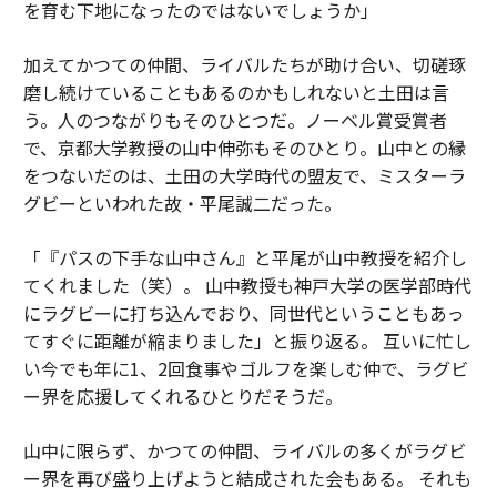
を育む下地になったのではないでしょうか」
加えてかつての仲間、ライバルたちが助け合い、切磋琢
磨し続けていることもあるのかもしれないと土田は言
う。人のつながりもそのひとつだ。ノーベル賞受賞者
で、京都大学教授の山中伸弥もそのひとり。山中との縁
をつないだのは、土田の大学時代の盟友で、ミスターラ
グビーといわれた故・平尾誠二だった。
「『パスの下手な山中さん』と平尾が山中教授を紹介し
てくれました（笑）。 山中教授も神戸大学の医学部時代
にラグビーに打ち込んでおり、同世代ということもあっ
てすぐに距離が縮まりました」と振り返る。 互いに忙し
い今でも年に1、2回食事やゴルフを楽しむ仲で、ラグビ
ー界を応援してくれるひとりだそうだ。
山中に限らず、かつての仲間、ライバルの多くがラグビ
ー界を再び盛り上げようと結成された会もある。 それも