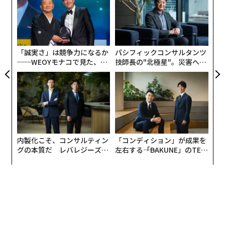
合言葉とは、常に、しかも一貫して繰り返されるスロー
ト
エ
リア
ガンや言明のことだ。ベゾスはまさにそれを実践した。
設オ
UM
「地球上で最も顧客中心の会社」という言葉から一度た
が
が
りともぶれなかった。公開インタビューでも、株主向け
「誠実さ」は競争力になるか
パシフィックコンサルタンツ
書簡でも、社内メモでも、早い段階から何度も繰り返し
──WEOYモナコで見た、く
技師長の"北極星"。災害への
た。使うフレーズはいつも同じだった。
ら寿司の経営哲学
無力感を乗り越え見つけた、
防災一筋20年の答え
「世界で最も顧客中心の会社」という使命は、ドットコ
ム崩壊のような暴落や、エンターテインメント、クラウ
ドコンピューティング、人工知能への進出といった大き
な転換期を経ても、Amazonの使命として生き残った。
内製化こそ、コンサルティン
「コンディション」が成果を
グの本質だ レバレジーズが
左右する――「BAKUNE」のTEN
ベゾスがCEOを退いたときも、彼はそのフレーズを、自
実践する、次世代ファームの
TIALが支える「挑戦者の明
全貌
日」
身のAmazonでのキャリアを締めくくる言葉として、そ
して未来へのビジョンとして繰り返した。「私たちは常
に、地球上で最も顧客中心の会社でありたいと思ってき
た」とベゾスは書いた。「それは変えない」