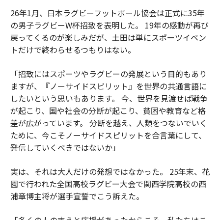
26年1月、日本ラグビーフットボール協会は正式に35年
の男子ラグビーW杯招致を表明した。 19年の感動が再び
戻ってくるのが楽しみだが、土田は単にスポーツイベン
トだけで終わらせるつもりはない。
「招致にはスポーツやラグビーの発展という目的もあり
ますが、『ノーサイドスピリット』を世界の共通言語に
したいという思いもあります。 今、世界を見渡せば戦争
が起こり、国や社会の分断が起こり、貧困や教育など格
差が広がっています。 分断を越え、人類をつないでいく
ために、今こそノーサイドスピリットを合言葉にして、
発信していくべきではないか」
実は、それは大人だけの発想ではなかった。 25年末、花
園で行われた全国高校ラグビー大会で関西学院高校の西
浦章博主将が選手宣誓でこう訴えた。
「多くの人の支えと応援があったからこそ、私たちはこ