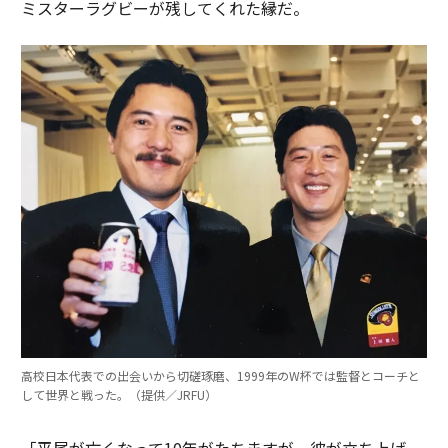
ミスターラグビーが残してくれた縁だ。
高校日本代表での出会いから切磋琢磨、1999年のW杯では監督とコーチと
して世界と戦った。（提供／JRFU）