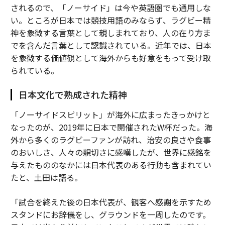
されるので、「ノーサイド」は今や英語圏でも通用しな
い。ところが日本では競技用語のみならず、ラグビー精
神を象徴する言葉として親しまれており、人の在り方ま
でを含んだ言葉として認識されている。近年では、日本
を象徴する価値観として海外からも好意をもって受け取
られている。
日本文化で熟成された精神
「ノーサイドスピリット」が海外に広まったきっかけと
なったのが、2019年に日本で開催されたW杯だった。海
外から多くのラグビーファンが訪れ、治安の良さや食事
のおいしさ、人々の親切さに感嘆したが、世界に感銘を
与えたもののなかには日本代表のある行動も含まれてい
たと、土田は語る。
「試合を終えた後の日本代表が、観客へ感謝を示すため
スタンドにお辞儀をし、グラウンドを一周したのです。