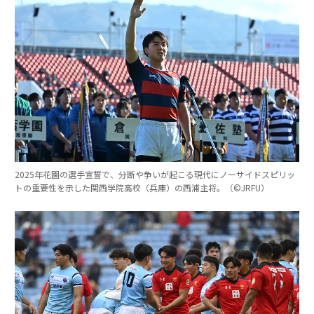
2025年花園の選手宣誓で、分断や争いが起こる現代にノーサイドスピリッ
トの重要性を示した関西学院高校（兵庫）の西浦主将。（©︎JRFU）