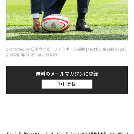
promoted by 日本ラグビーフットボール協会 | text by Hiroaki Koga |
photographs by Toru Hiraiwa
無料のメールマガジンに登録
無料登録
トップ
テクノロジー
サービス
Amazonが世界最大企業になれた理由は