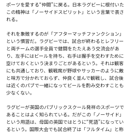
ポーツを愛する“仲間”に戻る。日本ラグビーに根付いた
この精神は「ノーサイドスピリット」という言葉で表さ
れる。
それを象徴するのが「アフターマッチファンクション」
という慣習だ。ラグビーでは、試合が終わるとレフリー
と両チームの選手全員で健闘をたたえあう交流会があ
り、左手にはビールを持ち、右手は握手を交わすために
空けておくという決まりごとがあるという。それは観客
にも共通しており、観戦席が野球やサッカーのように敵
と味方で分かれておらず、仲良く並んで観戦し、試合後
は近くのパブで一緒になってビールを酌み交わすことも
少なくない。
ラグビーが英国のパブリックスクール発祥のスポーツで
あることはよく知られている。だがこの「ノーサイド」
という用語は、母国の英国ではとうに“死語”になってい
るという。国際大会でも試合終了は「フルタイム」と称