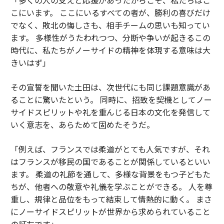
こにいます。 ここにいるすべての者が、勝利の喜びだけ
でなく、敗北の悔しさも、相手チームの思いも知ってい
ます。 多様性がうたわれつつ、分断や争いが起きるこの
時代に、私たちがノーサイドの精神を体現する意味は大
きいはず」
その宣誓を聞いた土田は、次世代にも同じ課題意識があ
ることに驚いたという。 同時に、招致を契機としてノー
サイドスピリットや礼を重んじる日本の文化を発信して
いく意志を、あらためて固めたそうだ。
「例えば、フランスでは柔道がとても人気ですが、それ
はフランスが移民の国であることが関係しているといい
ます。 柔道の礼節を通して、多様な背景をもつ子どもた
ちが、他者への敬意や礼儀を学ぶことができる。 人を尊
重し、規律と品位をもって結束して情熱的に動く。 まさ
にノーサイドスピリットが世界から求められていること
の証左です」