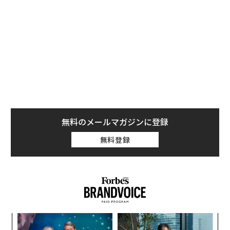
ベゾスは1997年の
最初の株主向け書簡
で、目標達成に向
けた戦略を明らかにした。このメモは、成功への道とし
て「顧客第一（customer obsession）」の原則を、ベゾ
スが公の場で初めて示したものだった。2年後の1999年
の書簡では、その考えをさらに研ぎ澄まし、「世界で最
も顧客中心の会社（The World's Most Customer-Centri
c Company）」をつくるという明確な使命へと昇華させ
た。
無料のメールマガジンに登録
もしそこで終えていたなら、Amazonの使命は、書簡や
無料登録
ウェブサイトの片隅に埋もれた一文として十分に「それ
らしく」見えただろう。だがベゾスはそれを合言葉へと
変えた。これが決定的な違いを生んだと、私が
The Bezo
s Blueprint
のために
取材した
元Amazon幹部たちは語っ
ている。
ベゾスはAmazonの使命を合言葉に変えた
〈7
ャ