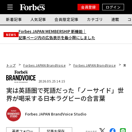
会員登録
ログイン
新着記事
人気記事
会員限定記事
カテゴリ
連載
コ
Forbes JAPAN MEMBERSHIP 新機能｜
NEWS
記事ページ内の広告表示を最小限にしました
トップ
Forbes JAPAN BrandVoice
Forbes JAPAN BrandVoice
実は
2026.05.25 14:15
実は英語圏で死語だった「ノーサイド」世
界が喝采する日本ラグビーの合言葉
Forbes JAPAN BrandVoice Studio
著者フォロー
記事を保存