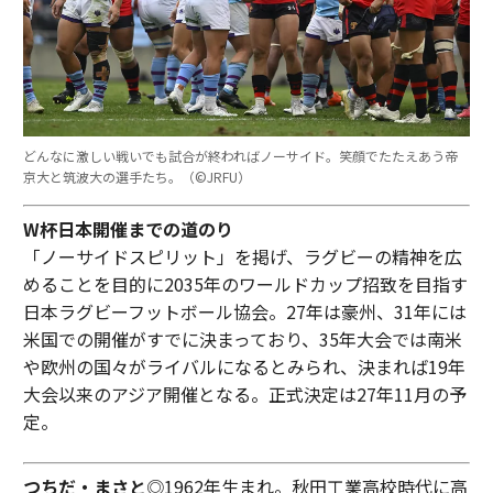
どんなに激しい戦いでも試合が終わればノーサイド。笑顔でたたえあう帝
京大と筑波大の選手たち。（©︎JRFU）
W杯日本開催までの道のり
「ノーサイドスピリット」を掲げ、ラグビーの精神を広
めることを目的に2035年のワールドカップ招致を目指す
日本ラグビーフットボール協会。27年は豪州、31年には
米国での開催がすでに決まっており、35年大会では南米
や欧州の国々がライバルになるとみられ、決まれば19年
大会以来のアジア開催となる。正式決定は27年11月の予
定。
つちだ・まさと
◎1962年生まれ。秋田工業高校時代に高