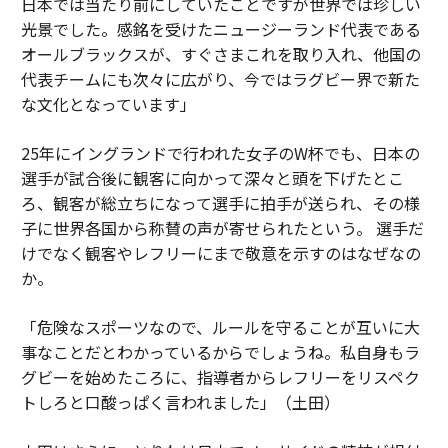
日本では当たり前にしていたことですが世界では珍しい
光景でした。感銘を受けたニュージーランド代表である
オールブラックスが、すぐさまこれを取り入れ、他国の
代表チームにも次々に広がり、今ではラグビー界で新た
な文化となっています」
25年にイングランドで行われた女子のW杯でも、日本の
選手が試合後に観客に向かって深々と頭を下げたとこ
ろ、観客が総立ちになって選手に拍手が送られ、その様
子に世界各国から称賛の声が寄せられたという。 選手だ
けでなく観客やレフリーにまで敬意を示すのはなぜなの
か。
「危険なスポーツなので、ルールを守ることが互いに大
事なことだとわかっているからでしょうね。私自身もラ
グビーを始めたころに、指導者からレフリーをリスペク
トしろと口酸っぱく言われました」（土田）