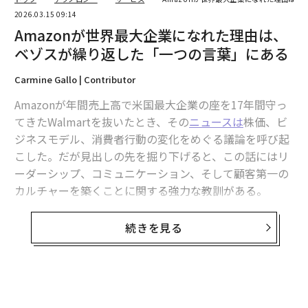
2026.03.15 09:14
Amazonが世界最大企業になれた理由は、
ベゾスが繰り返した「一つの言葉」にある
Carmine Gallo | Contributor
Amazonが年間売上高で米国最大企業の座を17年間守っ
てきたWalmartを抜いたとき、その
ニュースは
株価、ビ
ジネスモデル、消費者行動の変化をめぐる議論を呼び起
こした。だが見出しの先を掘り下げると、この話にはリ
ーダーシップ、コミュニケーション、そして顧客第一の
カルチャーを築くことに関する強力な教訓がある。
米国最大企業への道のりは30年前、シアトルのガレージ
続きを見る
で始まった。ジェフ・ベゾスが自ら本の箱詰めをし、発
送準備をしていたころである。会社はオンライン書店と
してスタートしたが、ベゾスの視線は、顧客が求めるは
るかに幅広い商品群の販売に向いていた。