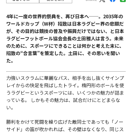
4年に一度の世界的祭典を、再び日本へ──。2035年の
ワールドカップ（W杯）招致は日本ラグビー界の悲願だ
が、その目的は競技の普及や振興だけではない、と日本
ラグビーフットボール協会会長の土田雅人は言う。
未来
のために、スポーツにできることは何かと考えた末に、
招致の“合言葉”を策定した。土田に、その思いを聞い
た。
力強いスクラムに華麗なパス、相手を出し抜くサインプ
レイからの快足を飛ばしたトライ。楕円形のボールを使
うラグビーというスポーツには、いくつかの魅力が詰ま
っている。 しかもその魅力は、試合だけにとどまらな
い。
勝利をかけて死闘を繰り広げた敵同士であっても「ノー
サイド」の笛が吹かれれば、その壁はなくなり、同じス