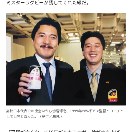
ミスターラグビーが残してくれた縁だ。
高校日本代表での出会いから切磋琢磨、1999年のW杯では監督とコーチと
して世界と戦った。（提供／JRFU）