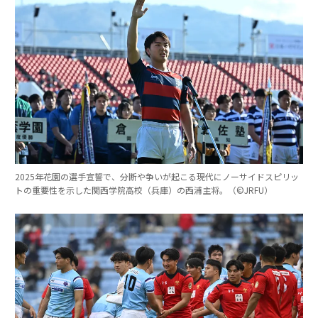
2025年花園の選手宣誓で、分断や争いが起こる現代にノーサイドスピリッ
トの重要性を示した関西学院高校（兵庫）の西浦主将。（©︎JRFU）