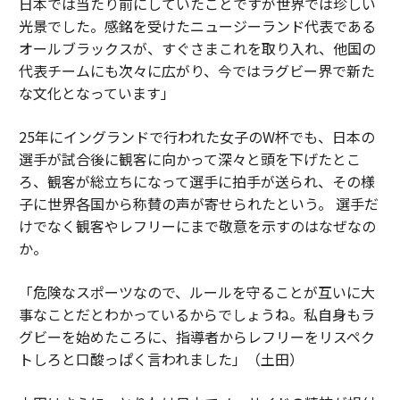
日本では当たり前にしていたことですが世界では珍しい
光景でした。感銘を受けたニュージーランド代表である
オールブラックスが、すぐさまこれを取り入れ、他国の
代表チームにも次々に広がり、今ではラグビー界で新た
な文化となっています」
25年にイングランドで行われた女子のW杯でも、日本の
選手が試合後に観客に向かって深々と頭を下げたとこ
ろ、観客が総立ちになって選手に拍手が送られ、その様
子に世界各国から称賛の声が寄せられたという。 選手だ
けでなく観客やレフリーにまで敬意を示すのはなぜなの
か。
「危険なスポーツなので、ルールを守ることが互いに大
事なことだとわかっているからでしょうね。私自身もラ
グビーを始めたころに、指導者からレフリーをリスペク
トしろと口酸っぱく言われました」（土田）