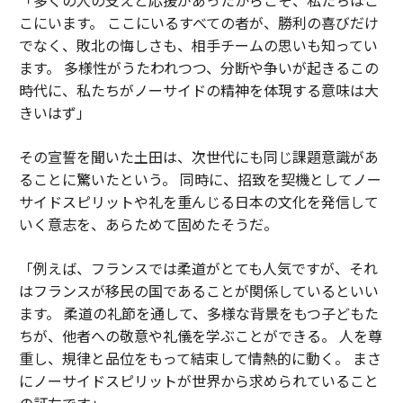
こにいます。 ここにいるすべての者が、勝利の喜びだけ
でなく、敗北の悔しさも、相手チームの思いも知ってい
ます。 多様性がうたわれつつ、分断や争いが起きるこの
時代に、私たちがノーサイドの精神を体現する意味は大
きいはず」
その宣誓を聞いた土田は、次世代にも同じ課題意識があ
ることに驚いたという。 同時に、招致を契機としてノー
サイドスピリットや礼を重んじる日本の文化を発信して
いく意志を、あらためて固めたそうだ。
「例えば、フランスでは柔道がとても人気ですが、それ
はフランスが移民の国であることが関係しているといい
ます。 柔道の礼節を通して、多様な背景をもつ子どもた
ちが、他者への敬意や礼儀を学ぶことができる。 人を尊
重し、規律と品位をもって結束して情熱的に動く。 まさ
にノーサイドスピリットが世界から求められていること
の証左です」