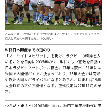
どんなに激しい戦いでも試合が終わればノーサイド。笑顔でたたえあう帝
京大と筑波大の選手たち。（©︎JRFU）
W杯日本開催までの道のり
「ノーサイドスピリット」を掲げ、ラグビーの精神を広
めることを目的に2035年のワールドカップ招致を目指す
日本ラグビーフットボール協会。27年は豪州、31年には
米国での開催がすでに決まっており、35年大会では南米
や欧州の国々がライバルになるとみられ、決まれば19年
大会以来のアジア開催となる。正式決定は27年11月の予
定。
つちだ・まさと
◎1962年生まれ。秋田工業高校時代に高