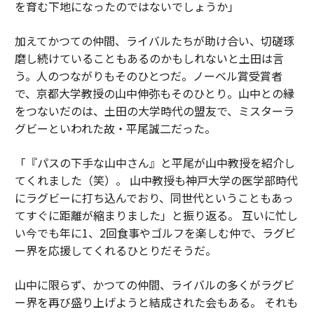
を育む下地になったのではないでしょうか」
加えてかつての仲間、ライバルたちが助け合い、切磋琢
磨し続けていることもあるのかもしれないと土田は言
う。人のつながりもそのひとつだ。ノーベル賞受賞者
で、京都大学教授の山中伸弥もそのひとり。山中との縁
をつないだのは、土田の大学時代の盟友で、ミスターラ
グビーといわれた故・平尾誠二だった。
「『パスの下手な山中さん』と平尾が山中教授を紹介し
てくれました（笑）。 山中教授も神戸大学の医学部時代
にラグビーに打ち込んでおり、同世代ということもあっ
てすぐに距離が縮まりました」と振り返る。 互いに忙し
い今でも年に1、2回食事やゴルフを楽しむ仲で、ラグビ
ー界を応援してくれるひとりだそうだ。
山中に限らず、かつての仲間、ライバルの多くがラグビ
ー界を再び盛り上げようと結成された会もある。 それも