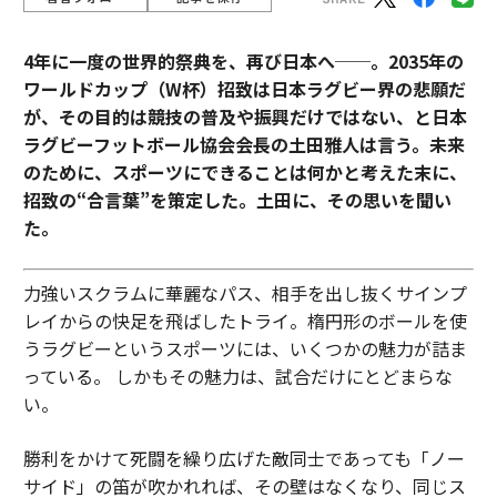
4年に一度の世界的祭典を、再び日本へ──。2035年の
ワールドカップ（W杯）招致は日本ラグビー界の悲願だ
が、その目的は競技の普及や振興だけではない、と日本
ラグビーフットボール協会会長の土田雅人は言う。
未来
のために、スポーツにできることは何かと考えた末に、
招致の“合言葉”を策定した。土田に、その思いを聞い
た。
力強いスクラムに華麗なパス、相手を出し抜くサインプ
レイからの快足を飛ばしたトライ。楕円形のボールを使
うラグビーというスポーツには、いくつかの魅力が詰ま
っている。 しかもその魅力は、試合だけにとどまらな
い。
勝利をかけて死闘を繰り広げた敵同士であっても「ノー
サイド」の笛が吹かれれば、その壁はなくなり、同じス