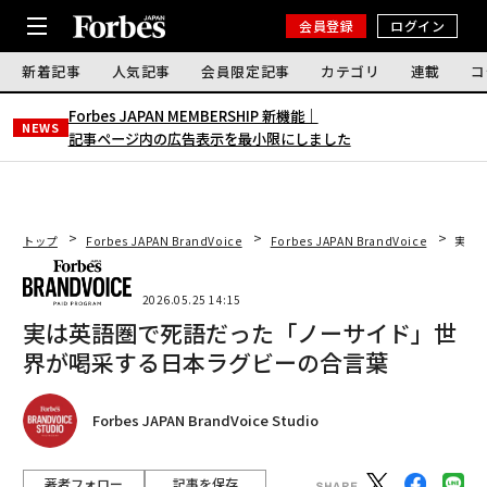
会員登録
ログイン
新着記事
人気記事
会員限定記事
カテゴリ
連載
コ
Forbes JAPAN MEMBERSHIP 新機能｜
NEWS
記事ページ内の広告表示を最小限にしました
トップ
Forbes JAPAN BrandVoice
Forbes JAPAN BrandVoice
実は
2026.05.25 14:15
実は英語圏で死語だった「ノーサイド」世
界が喝采する日本ラグビーの合言葉
Forbes JAPAN BrandVoice Studio
著者フォロー
記事を保存