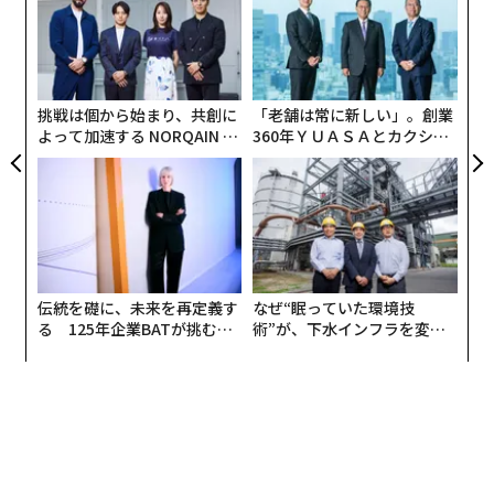
T
〈7
日
ャ
ト
高精度センサーによる心拍計測、日中の活動量や運動の
リア
挑戦は個から始まり、共創に
「老舗は常に新しい」。創業
UM
自動記録など、健康管理に役立つ機能を搭載。睡眠の質
よって加速する NORQAIN JA
360年ＹＵＡＳＡとカクシン
や量、深度などを自動モニタリングし、睡眠による休息
PAN 特別座談会
CEO田尻望が語る、AIを超え
る人の価値
状況を可視化する機能も備える。本体には約4週間分の
データ保存が可能で、計測データの確認や分析結果のチ
ェックなどは専用スマホアプリから行なう仕組みだ。
伝統を礎に、未来を再定義す
なぜ“眠っていた環境技
る 125年企業BATが挑むス
術”が、下水インフラを変え
モークレスな未来
たのか──産総研×月島JFE
アクアソリューションの10年