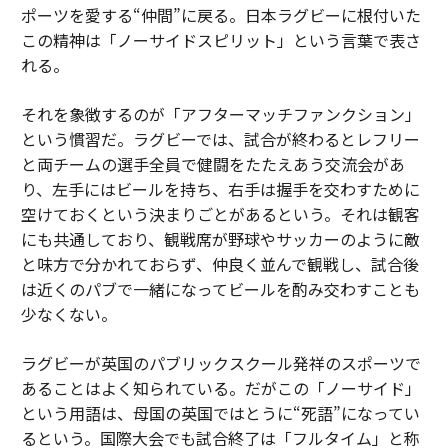
ポーツを愛する“仲間”に戻る。日本ラグビーに根付いた
この精神は「ノーサイドスピリット」という言葉で表さ
れる。
それを象徴するのが「アフターマッチファンクション」
という慣習だ。ラグビーでは、試合が終わるとレフリー
と両チームの選手全員で健闘をたたえあう交流会があ
り、左手にはビールを持ち、右手は握手を交わすために
空けておくという決まりごとがあるという。それは観客
にも共通しており、観戦席が野球やサッカーのように敵
と味方で分かれておらず、仲良く並んで観戦し、試合後
は近くのパブで一緒になってビールを酌み交わすことも
少なくない。
ラグビーが英国のパブリックスクール発祥のスポーツで
あることはよく知られている。だがこの「ノーサイド」
という用語は、母国の英国ではとうに“死語”になってい
るという。国際大会でも試合終了は「フルタイム」と称