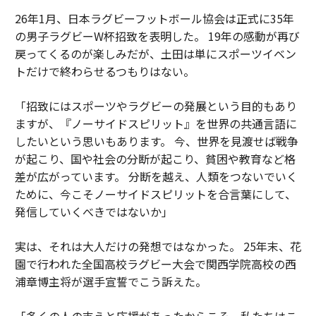
26年1月、日本ラグビーフットボール協会は正式に35年
の男子ラグビーW杯招致を表明した。 19年の感動が再び
戻ってくるのが楽しみだが、土田は単にスポーツイベン
トだけで終わらせるつもりはない。
「招致にはスポーツやラグビーの発展という目的もあり
ますが、『ノーサイドスピリット』を世界の共通言語に
したいという思いもあります。 今、世界を見渡せば戦争
が起こり、国や社会の分断が起こり、貧困や教育など格
差が広がっています。 分断を越え、人類をつないでいく
ために、今こそノーサイドスピリットを合言葉にして、
発信していくべきではないか」
実は、それは大人だけの発想ではなかった。 25年末、花
園で行われた全国高校ラグビー大会で関西学院高校の西
浦章博主将が選手宣誓でこう訴えた。
「多くの人の支えと応援があったからこそ、私たちはこ