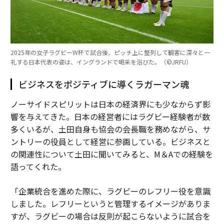
2025年の女子ラグビーW杯で試合後、ピッチ上に整列して観客に深々と一
礼する日本代表の姿は、イングランドで喝采を浴びた。（©︎JRFU）
ビジネスをポジティブに導くラガーマン魂
ノーサイドスピリットは日本の経済界にも少なからず影
響を与えてきた。日本の経営者にはラグビー経験者が数
多くいるが、土田自身も協会の会長職を務めながら、サ
ントリーの役員として経営に参画している。ビジネスと
の関連性について土田に聞いてみると、M＆Aでの経験を
語ってくれた。
「企業統合を進めた際に、ラグビーのレフリー役を意識
しました。レフリーというと管理するイメージがありま
すが、ラグビーの場合は反則が起こらないように試合を