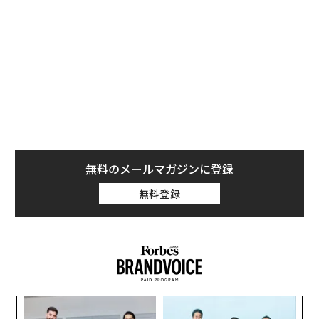
スポーツ用ウェアラブルデバイスで知られる「
POLAR（ポラール）
」から登場したヘルスケアバンド「
POLAR Loop
」は
スクリーンレス、つまり画面を搭載し
ない
ことが最大の特長。画面表示や通知音に気を取られ
ないことで深い思考が可能になり、集中力や想像力が高
まることも期待できる。
無料のメールマガジンに登録
無料登録
「
左右