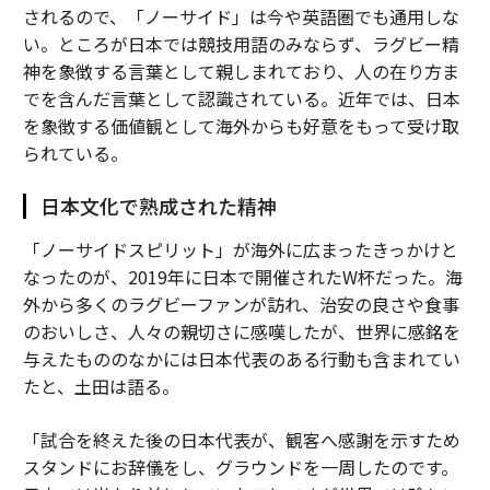
されるので、「ノーサイド」は今や英語圏でも通用しな
い。ところが日本では競技用語のみならず、ラグビー精
神を象徴する言葉として親しまれており、人の在り方ま
でを含んだ言葉として認識されている。近年では、日本
を象徴する価値観として海外からも好意をもって受け取
られている。
日本文化で熟成された精神
「ノーサイドスピリット」が海外に広まったきっかけと
なったのが、2019年に日本で開催されたW杯だった。海
外から多くのラグビーファンが訪れ、治安の良さや食事
のおいしさ、人々の親切さに感嘆したが、世界に感銘を
与えたもののなかには日本代表のある行動も含まれてい
たと、土田は語る。
「試合を終えた後の日本代表が、観客へ感謝を示すため
スタンドにお辞儀をし、グラウンドを一周したのです。