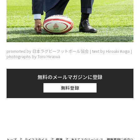
promoted by 日本ラグビーフットボール協会 | text by Hiroaki Koga |
photographs by Toru Hiraiwa
無料のメールマガジンに登録
無料登録
トップ
ライフスタイル
健康
あえてスクリーンレス 健康管理に役立つス