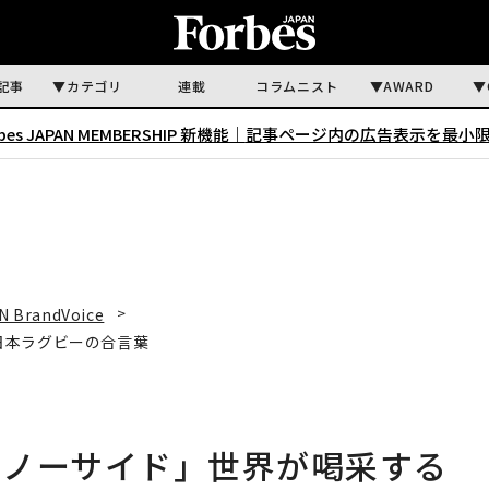
記事
カテゴリ
連載
コラムニスト
AWARD
rbes JAPAN MEMBERSHIP 新機能｜
記事ページ内の広告表示を最小
N BrandVoice
日本ラグビーの合言葉
「ノーサイド」世界が喝采する