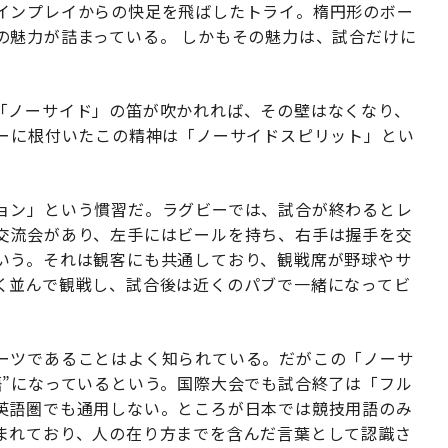
インプレイからの快足を飛ばしたトライ。楕円形のボー
の魅力が詰まっている。 しかもその魅力は、試合だけに
「ノーサイド」の笛が吹かれれば、その壁はなくなり、
ビーに根付いたこの精神は「ノーサイドスピリット」とい
ョン」という慣習だ。ラグビーでは、試合が終わるとレ
交流会があり、左手にはビールを持ち、右手は握手を交
いう。それは観客にも共通しており、観戦席が野球やサ
く並んで観戦し、試合後は近くのパブで一緒になってビ
ーツであることはよく知られている。だがこの「ノーサ
語”になっているという。国際大会でも試合終了は「フル
英語圏でも通用しない。ところが日本では競技用語のみ
まれており、人の在り方までを含んだ言葉として認識さ