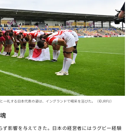
と一礼する日本代表の姿は、イングランドで喝采を浴びた。（©︎JRFU）
魂
らず影響を与えてきた。日本の経営者にはラグビー経験