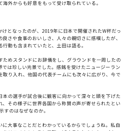
て海外からも好意をもって受け取られている。
けとなったのが、2019年に日本で開催されたW杯だっ
の良さや食事のおいしさ、人々の親切さに感嘆したが、
る行動も含まれていたと、土田は語る。
すためスタンドにお辞儀をし、グラウンドを一周したの
界では珍しい光景でした。感銘を受けたニュージーラン
を取り入れ、他国の代表チームにも次々に広がり、今で
、日本の選手が試合後に観客に向かって深々と頭を下げた
れ、その様子に世界各国から称賛の声が寄せられたとい
を示すのはなぜなのか。
いに大事なことだとわかっているからでしょうね。私自