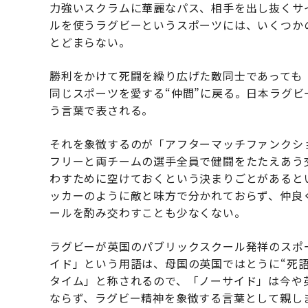
力強いスクラムに華麗なパス、相手を出し抜くサ
ルを使うラグビーというスポーツには、いくつか
とどまらない。
勝利をかけて死闘を繰り広げた敵同士であっても
同じスポーツを愛する“仲間”に戻る。日本ラグ
う言葉で表される。
それを象徴するのが「アフターマッチファンクシ
フリーと両チームの選手全員で健闘をたたえあう
わすために空けておくという決まりごとがあると
ッカーのように敵と味方で分かれておらず、仲良
ールを酌み交わすことも少なくない。
ラグビーが英国のパブリックスクール発祥のスポ
イド」という用語は、母国の英国ではとうに“死
タイム」と称されるので、「ノーサイド」は今や
ならず、ラグビー精神を象徴する言葉として親し