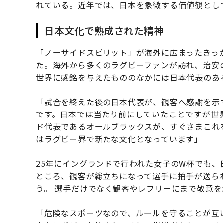
れている。近年では、日本を象徴する価値観とし
日本文化で熟成された精神
「ノーサイドスピリット」が海外に広まったきっか
た。海外から多くのラグビーファンが訪れ、治安
世界に感銘を与えたもののなかには日本代表のあ
「試合を終えた後の日本代表が、観客へ感謝を示
です。日本では当たり前にしていたことですが世
ド代表であるオールブラックスが、すぐさまこれ
はラグビー界で新たな文化となっています」
25年にイングランドで行われた女子のW杯でも
ところ、観客が総立ちになって選手に拍手が送ら
う。 選手だけでなく観客やレフリーにまで敬意
「危険なスポーツなので、ルールを守ることが互