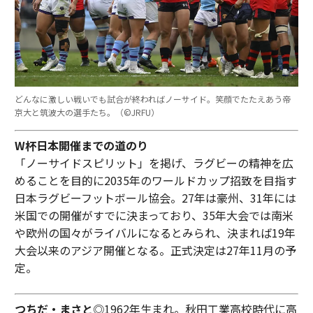
どんなに激しい戦いでも試合が終わればノーサイド。笑顔でたたえあう帝
京大と筑波大の選手たち。（©︎JRFU）
W杯日本開催までの道のり
「ノーサイドスピリット」を掲げ、ラグビーの精神を広
めることを目的に2035年のワールドカップ招致を目指す
日本ラグビーフットボール協会。27年は豪州、31年には
米国での開催がすでに決まっており、35年大会では南米
や欧州の国々がライバルになるとみられ、決まれば19年
大会以来のアジア開催となる。正式決定は27年11月の予
定。
つちだ・まさと
◎1962年生まれ。秋田工業高校時代に高