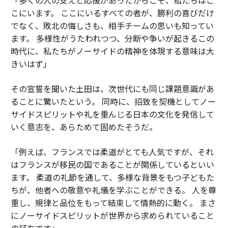
こにいます。 ここにいるすべての者が、勝利の喜びだけ
でなく、敗北の悔しさも、相手チームの思いも知ってい
ます。 多様性がうたわれつつ、分断や争いが起きるこの
時代に、私たちがノーサイドの精神を体現する意味は大
きいはず」
その宣誓を聞いた土田は、次世代にも同じ課題意識があ
ることに驚いたという。 同時に、招致を契機としてノー
サイドスピリットや礼を重んじる日本の文化を発信して
いく意志を、あらためて固めたそうだ。
「例えば、フランスでは柔道がとても人気ですが、それ
はフランスが移民の国であることが関係しているといい
ます。 柔道の礼節を通して、多様な背景をもつ子どもた
ちが、他者への敬意や礼儀を学ぶことができる。 人を尊
重し、規律と品位をもって結束して情熱的に動く。 まさ
にノーサイドスピリットが世界から求められていること
の証左です」