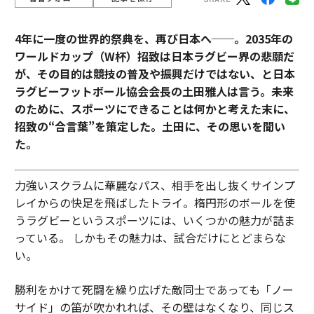
4年に一度の世界的祭典を、再び日本へ──。2035年の
ワールドカップ（W杯）招致は日本ラグビー界の悲願だ
が、その目的は競技の普及や振興だけではない、と日本
ラグビーフットボール協会会長の土田雅人は言う。
未来
のために、スポーツにできることは何かと考えた末に、
招致の“合言葉”を策定した。土田に、その思いを聞い
た。
力強いスクラムに華麗なパス、相手を出し抜くサインプ
レイからの快足を飛ばしたトライ。楕円形のボールを使
うラグビーというスポーツには、いくつかの魅力が詰ま
っている。 しかもその魅力は、試合だけにとどまらな
い。
勝利をかけて死闘を繰り広げた敵同士であっても「ノー
サイド」の笛が吹かれれば、その壁はなくなり、同じス