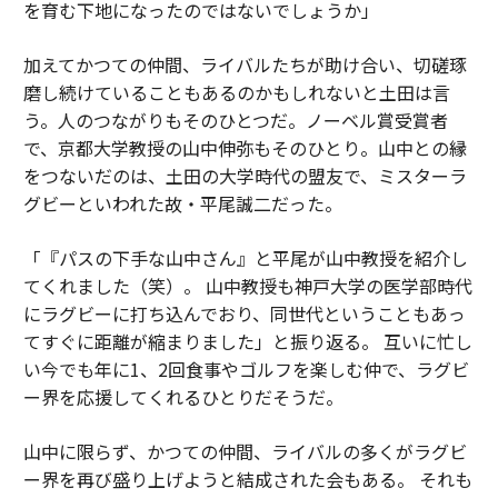
を育む下地になったのではないでしょうか」
加えてかつての仲間、ライバルたちが助け合い、切磋琢
磨し続けていることもあるのかもしれないと土田は言
う。人のつながりもそのひとつだ。ノーベル賞受賞者
で、京都大学教授の山中伸弥もそのひとり。山中との縁
をつないだのは、土田の大学時代の盟友で、ミスターラ
グビーといわれた故・平尾誠二だった。
「『パスの下手な山中さん』と平尾が山中教授を紹介し
てくれました（笑）。 山中教授も神戸大学の医学部時代
にラグビーに打ち込んでおり、同世代ということもあっ
てすぐに距離が縮まりました」と振り返る。 互いに忙し
い今でも年に1、2回食事やゴルフを楽しむ仲で、ラグビ
ー界を応援してくれるひとりだそうだ。
山中に限らず、かつての仲間、ライバルの多くがラグビ
ー界を再び盛り上げようと結成された会もある。 それも