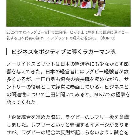
2025年の女子ラグビーW杯で試合後、ピッチ上に整列して観客に深々と一
礼する日本代表の姿は、イングランドで喝采を浴びた。（©︎JRFU）
ビジネスをポジティブに導くラガーマン魂
ノーサイドスピリットは日本の経済界にも少なからず影
響を与えてきた。日本の経営者にはラグビー経験者が数
多くいるが、土田自身も協会の会長職を務めながら、サ
ントリーの役員として経営に参画している。ビジネスと
の関連性について土田に聞いてみると、M＆Aでの経験を
語ってくれた。
「企業統合を進めた際に、ラグビーのレフリー役を意識
しました。レフリーというと管理するイメージがありま
すが、ラグビーの場合は反則が起こらないように試合を