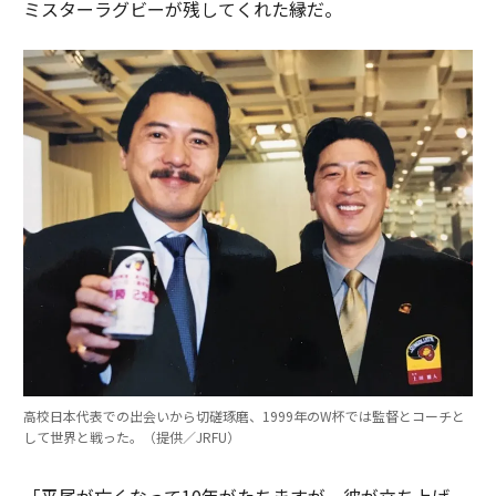
ミスターラグビーが残してくれた縁だ。
高校日本代表での出会いから切磋琢磨、1999年のW杯では監督とコーチと
して世界と戦った。（提供／JRFU）