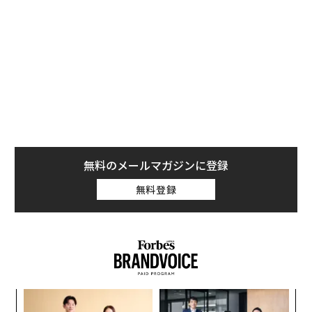
ンピューティングによるトラフィックフローの再構築、
エンタープライズブラウザを通じたユーザーとデバイス
の分離、そして企業内の自律型AIに対する真のガバナン
ス境界の出現である。
特定のツールを採用するだけでなく、アーキテクチャの
近代化、セキュリティ基盤の強化、AIに対する明確なガ
ードレールの定義が重要となる。
1. エンタープライズAIの未来はネットワークに
無料のメールマガジンに登録
かかっている
無料登録
AIは企業データ移動のルールを書き換えている。ワーク
ロード、モデル、推論は
より分散化
され、よりリアルタ
イム化している。特に、データ主権、セキュリティ、コ
ストが、企業が自社インフラ内にAIユースケースを展開
する要因となっている一方で、他の適切なユースケース
にはクラウドベースのサービスを引き続き使用してい
“
る。これにより、集中型の"ハブ・アンド・スポーク"ネ
オ