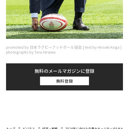
promoted by 日本ラグビーフットボール協会 | text by Hiroaki Koga |
photographs by Toru Hiraiwa
無料のメールマガジンに登録
無料登録
トップ
ビジネス
経営・戦略
2026年に向けた企業セキュリティの3大トレ