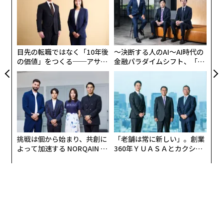
ットワーキングから、ユーザー、支店、クラウド、エッ
ジ
〜
ジロケーション間の動的なメッシュ型トラフィックフロ
織
ーへの移行が進んでいる。
う
T
目先の転職ではなく「10年後
〜決断する人のAI〜AI時代の
この進化は、ネットワークアーキテクチャの再考を要求
の価値」をつくる──アサイ
金融パラダイムシフト、「超
している。企業には、単なる導管ではなく、変化する状
ンの長期伴走型支援とは
個別化」の核心 【MUFG×ウ
ェルスナビ×PwC】
況に適応し、一貫してポリシーを実施し、トラフィック
がどこで発生し終了しても保護できるインテリジェント
なシステムが必要である。
セキュリティおよびインフラストラクチャのリーダーに
挑戦は個から始まり、共創に
「老舗は常に新しい」。創業
とって、行動を起こすべき課題は、AIがもたらす複雑性
よって加速する NORQAIN JA
360年ＹＵＡＳＡとカクシン
に対応しながら運用オーバーヘッドを削減できる、エッ
PAN 特別座談会
CEO田尻望が語る、AIを超え
ジ対応のネットワーキングとセキュリティへの投資であ
る人の価値
る。言い換えれば、デフォルトで分散トラフィックを想
定した設計を行うことであり、これにはアイデンティテ
ィファーストのアクセス、一貫した検査、エッジで破綻
しないパフォーマンスが含まれる。