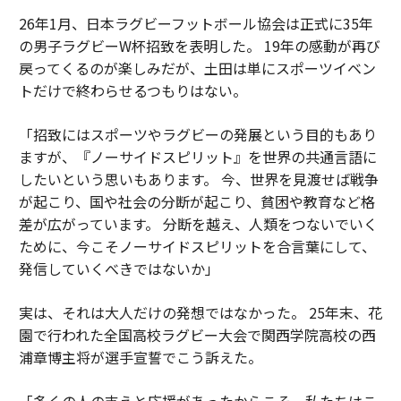
26年1月、日本ラグビーフットボール協会は正式に35年
の男子ラグビーW杯招致を表明した。 19年の感動が再び
戻ってくるのが楽しみだが、土田は単にスポーツイベン
トだけで終わらせるつもりはない。
「招致にはスポーツやラグビーの発展という目的もあり
ますが、『ノーサイドスピリット』を世界の共通言語に
したいという思いもあります。 今、世界を見渡せば戦争
が起こり、国や社会の分断が起こり、貧困や教育など格
差が広がっています。 分断を越え、人類をつないでいく
ために、今こそノーサイドスピリットを合言葉にして、
発信していくべきではないか」
実は、それは大人だけの発想ではなかった。 25年末、花
園で行われた全国高校ラグビー大会で関西学院高校の西
浦章博主将が選手宣誓でこう訴えた。
「多くの人の支えと応援があったからこそ、私たちはこ