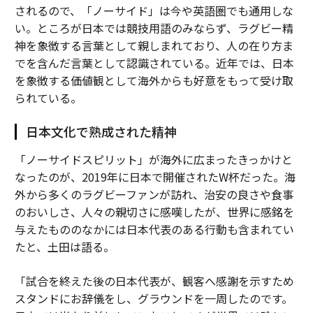
されるので、「ノーサイド」は今や英語圏でも通用しな
い。ところが日本では競技用語のみならず、ラグビー精
神を象徴する言葉として親しまれており、人の在り方ま
でを含んだ言葉として認識されている。近年では、日本
を象徴する価値観として海外からも好意をもって受け取
られている。
日本文化で熟成された精神
「ノーサイドスピリット」が海外に広まったきっかけと
なったのが、2019年に日本で開催されたW杯だった。海
外から多くのラグビーファンが訪れ、治安の良さや食事
のおいしさ、人々の親切さに感嘆したが、世界に感銘を
与えたもののなかには日本代表のある行動も含まれてい
たと、土田は語る。
「試合を終えた後の日本代表が、観客へ感謝を示すため
スタンドにお辞儀をし、グラウンドを一周したのです。