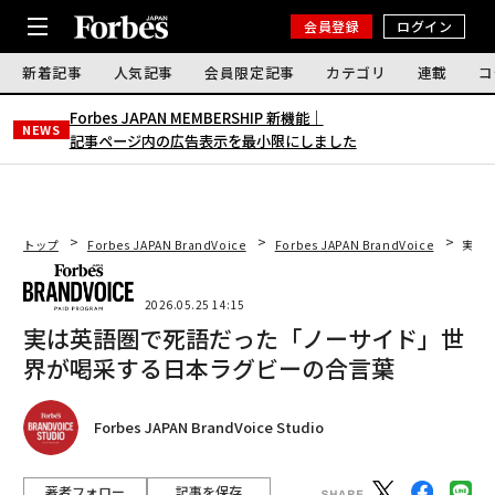
会員登録
ログイン
新着記事
人気記事
会員限定記事
カテゴリ
連載
コ
Forbes JAPAN MEMBERSHIP 新機能｜
NEWS
記事ページ内の広告表示を最小限にしました
トップ
Forbes JAPAN BrandVoice
Forbes JAPAN BrandVoice
実は
2026.05.25 14:15
実は英語圏で死語だった「ノーサイド」世
界が喝采する日本ラグビーの合言葉
Forbes JAPAN BrandVoice Studio
著者フォロー
記事を保存