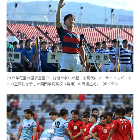
2025年花園の選手宣誓で、分断や争いが起こる現代にノーサイドスピリッ
トの重要性を示した関西学院高校（兵庫）の西浦主将。（©︎JRFU）