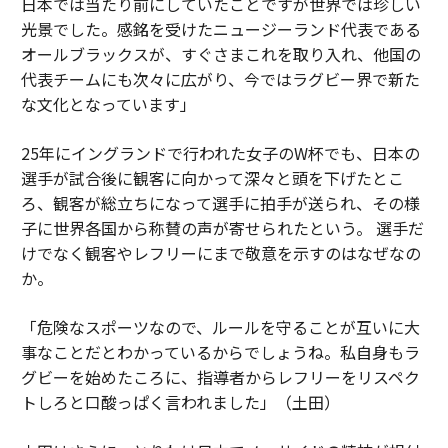
日本では当たり前にしていたことですが世界では珍しい
光景でした。感銘を受けたニュージーランド代表である
オールブラックスが、すぐさまこれを取り入れ、他国の
代表チームにも次々に広がり、今ではラグビー界で新た
な文化となっています」
25年にイングランドで行われた女子のW杯でも、日本の
選手が試合後に観客に向かって深々と頭を下げたとこ
ろ、観客が総立ちになって選手に拍手が送られ、その様
子に世界各国から称賛の声が寄せられたという。 選手だ
けでなく観客やレフリーにまで敬意を示すのはなぜなの
か。
「危険なスポーツなので、ルールを守ることが互いに大
事なことだとわかっているからでしょうね。私自身もラ
グビーを始めたころに、指導者からレフリーをリスペク
トしろと口酸っぱく言われました」（土田）