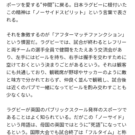
ポーツを愛する“仲間”に戻る。日本ラグビーに根付いた
この精神は「ノーサイドスピリット」という言葉で表さ
れる。
それを象徴するのが「アフターマッチファンクション」
という慣習だ。ラグビーでは、試合が終わるとレフリー
と両チームの選手全員で健闘をたたえあう交流会があ
り、左手にはビールを持ち、右手は握手を交わすために
空けておくという決まりごとがあるという。それは観客
にも共通しており、観戦席が野球やサッカーのように敵
と味方で分かれておらず、仲良く並んで観戦し、試合後
は近くのパブで一緒になってビールを酌み交わすことも
少なくない。
ラグビーが英国のパブリックスクール発祥のスポーツで
あることはよく知られている。だがこの「ノーサイド」
という用語は、母国の英国ではとうに“死語”になってい
るという。国際大会でも試合終了は「フルタイム」と称