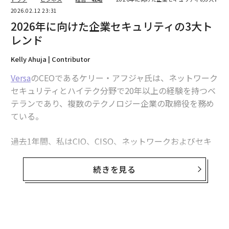
2026.02.12 23:31
2026年に向けた企業セキュリティの3大ト
レンド
Kelly Ahuja | Contributor
Versa
のCEOであるケリー・アフジャ氏は、ネットワーク
セキュリティとハイテク分野で20年以上の経験を持つベ
テランであり、複数のテクノロジー企業の取締役を務め
ている。
過去1年間、私はCIO、CISO、ネットワークおよびセキ
ュリティのリーダーたちと多くの時間を過ごしてきた
が、同じテーマを繰り返し耳にする。複雑性が増大する
続きを見る
一方で、AIがすべてを加速させているというものだ。
2026年に向けて、イノベーションは3つの主要な変化に
よって推進されると私は考えている。AI駆動型エッジコ