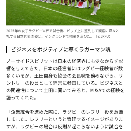
2025年の女子ラグビーW杯で試合後、ピッチ上に整列して観客に深々と一
礼する日本代表の姿は、イングランドで喝采を浴びた。（©︎JRFU）
ビジネスをポジティブに導くラガーマン魂
ノーサイドスピリットは日本の経済界にも少なからず影
響を与えてきた。日本の経営者にはラグビー経験者が数
多くいるが、土田自身も協会の会長職を務めながら、サ
ントリーの役員として経営に参画している。ビジネスと
の関連性について土田に聞いてみると、M＆Aでの経験を
語ってくれた。
「企業統合を進めた際に、ラグビーのレフリー役を意識
しました。レフリーというと管理するイメージがありま
すが、ラグビーの場合は反則が起こらないように試合を