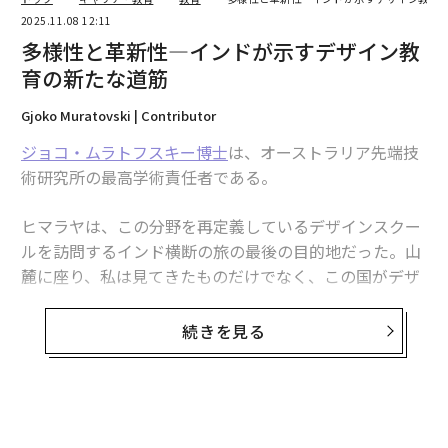
2025.11.08 12:11
多様性と革新性—インドが示すデザイン教
育の新たな道筋
Gjoko Muratovski | Contributor
ジョコ・ムラトフスキー博士
は、オーストラリア先端技
術研究所の最高学術責任者である。
ヒマラヤは、この分野を再定義しているデザインスクー
ルを訪問するインド横断の旅の最後の目的地だった。山
麓に座り、私は見てきたものだけでなく、この国がデザ
イン教育の未来について私たちに教えていることについ
て考える距離と静けさを見出した。
続きを見る
数年前、私はIBMの支援を受け、カレル・ヴレーデンブ
ルグとドン・ノーマンが招集した
デザイン教育の未来
に
関するグローバルシンクタンクに参加した。私たちは、