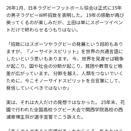
26年1月、日本ラグビーフットボール協会は正式に35年
の男子ラグビーW杯招致を表明した。 19年の感動が再び
戻ってくるのが楽しみだが、土田は単にスポーツイベン
トだけで終わらせるつもりはない。
「招致にはスポーツやラグビーの発展という目的もあり
ますが、『ノーサイドスピリット』を世界の共通言語に
したいという思いもあります。 今、世界を見渡せば戦争
が起こり、国や社会の分断が起こり、貧困や教育など格
差が広がっています。 分断を越え、人類をつないでいく
ために、今こそノーサイドスピリットを合言葉にして、
発信していくべきではないか」
実は、それは大人だけの発想ではなかった。 25年末、花
園で行われた全国高校ラグビー大会で関西学院高校の西
浦章博主将が選手宣誓でこう訴えた。
「多くの人の支えと応援があったからこそ、私たちはこ