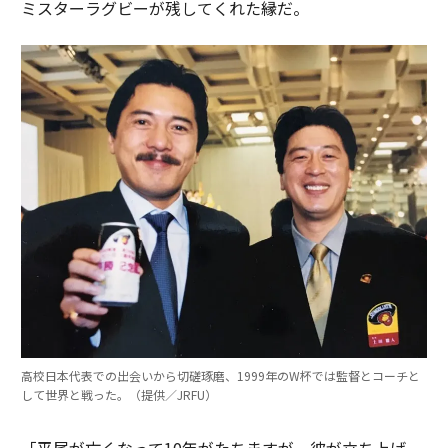
ミスターラグビーが残してくれた縁だ。
高校日本代表での出会いから切磋琢磨、1999年のW杯では監督とコーチと
して世界と戦った。（提供／JRFU）