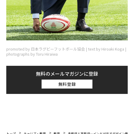
promoted by 日本ラグビーフットボール協会 | text by Hiroaki Koga |
photographs by Toru Hiraiwa
無料のメールマガジンに登録
無料登録
トップ
キャリア・教育
教育
多様性と革新性—インドが示すデザイン教育