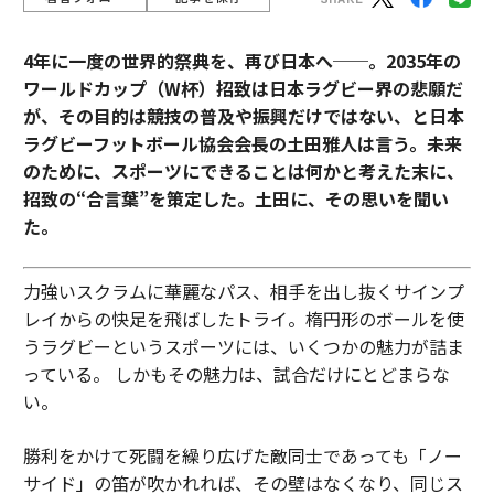
4年に一度の世界的祭典を、再び日本へ──。2035年の
ワールドカップ（W杯）招致は日本ラグビー界の悲願だ
が、その目的は競技の普及や振興だけではない、と日本
ラグビーフットボール協会会長の土田雅人は言う。
未来
のために、スポーツにできることは何かと考えた末に、
招致の“合言葉”を策定した。土田に、その思いを聞い
た。
力強いスクラムに華麗なパス、相手を出し抜くサインプ
レイからの快足を飛ばしたトライ。楕円形のボールを使
うラグビーというスポーツには、いくつかの魅力が詰ま
っている。 しかもその魅力は、試合だけにとどまらな
い。
勝利をかけて死闘を繰り広げた敵同士であっても「ノー
サイド」の笛が吹かれれば、その壁はなくなり、同じス