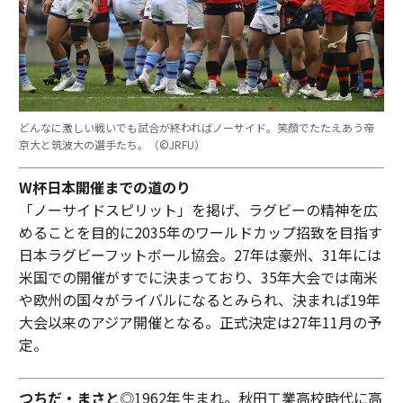
どんなに激しい戦いでも試合が終わればノーサイド。笑顔でたたえあう帝
京大と筑波大の選手たち。（©︎JRFU）
W杯日本開催までの道のり
「ノーサイドスピリット」を掲げ、ラグビーの精神を広
めることを目的に2035年のワールドカップ招致を目指す
日本ラグビーフットボール協会。27年は豪州、31年には
米国での開催がすでに決まっており、35年大会では南米
や欧州の国々がライバルになるとみられ、決まれば19年
大会以来のアジア開催となる。正式決定は27年11月の予
定。
つちだ・まさと
◎1962年生まれ。秋田工業高校時代に高