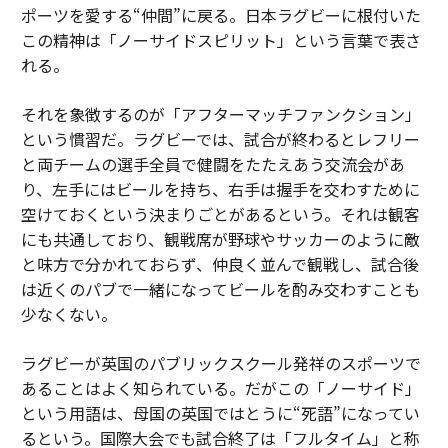
ポーツを愛する“仲間”に戻る。日本ラグビーに根付いた
この精神は「ノーサイドスピリット」という言葉で表さ
れる。
それを象徴するのが「アフターマッチファンクション」
という慣習だ。ラグビーでは、試合が終わるとレフリー
と両チームの選手全員で健闘をたたえあう交流会があ
り、左手にはビールを持ち、右手は握手を交わすために
空けておくという決まりごとがあるという。それは観客
にも共通しており、観戦席が野球やサッカーのように敵
と味方で分かれておらず、仲良く並んで観戦し、試合後
は近くのパブで一緒になってビールを酌み交わすことも
少なくない。
ラグビーが英国のパブリックスクール発祥のスポーツで
あることはよく知られている。だがこの「ノーサイド」
という用語は、母国の英国ではとうに“死語”になってい
るという。国際大会でも試合終了は「フルタイム」と称