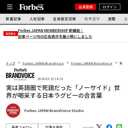
会員登録
ログイン
新着記事
人気記事
会員限定記事
カテゴリ
連載
コ
Forbes JAPAN MEMBERSHIP 新機能｜
NEWS
記事ページ内の広告表示を最小限にしました
トップ
Forbes JAPAN BrandVoice
Forbes JAPAN BrandVoice
実は
2026.05.25 14:15
実は英語圏で死語だった「ノーサイド」世
界が喝采する日本ラグビーの合言葉
Forbes JAPAN BrandVoice Studio
著者フォロー
記事を保存