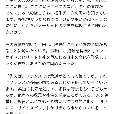
こにいます。 ここにいるすべての者が、勝利の喜びだけ
でなく、敗北の悔しさも、相手チームの思いも知ってい
ます。 多様性がうたわれつつ、分断や争いが起きるこの
時代に、私たちがノーサイドの精神を体現する意味は大
きいはず」
その宣誓を聞いた土田は、次世代にも同じ課題意識があ
ることに驚いたという。 同時に、招致を契機としてノー
サイドスピリットや礼を重んじる日本の文化を発信して
いく意志を、あらためて固めたそうだ。
「例えば、フランスでは柔道がとても人気ですが、それ
はフランスが移民の国であることが関係しているといい
ます。 柔道の礼節を通して、多様な背景をもつ子どもた
ちが、他者への敬意や礼儀を学ぶことができる。 人を尊
重し、規律と品位をもって結束して情熱的に動く。 まさ
にノーサイドスピリットが世界から求められていること
の証左です」