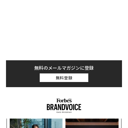
デザインが21世紀において関連性を保つためにカリキュ
ラムがどのように進化すべきかを検討した。議論は大胆
で想像力に富んでいた。私たちは、美学や形態という伝
統的な境界を超えて、戦略、リーダーシップ、システム
思考へと向かう新しい枠組みを構想した。
しかし、それらのアイデアを実践に移すことは、予想よ
りもはるかに困難であることが判明した。特に西洋の多
くの確立されたデザインスクールは、いまだに欧州中心
主義の遺産を引き継いでいる。それらは2世紀以上にわ
無料のメールマガジンに登録
たって形作られてきた伝統に深く根ざしている。あまり
無料登録
にも頻繁に、それらは新しい知識を生み出す実験室とい
うよりも、確立された方法を保存する音楽院のように機
能している。彼らの仕事は重要であり続けているが、そ
の構造的な慣性が真の変革を難しくしている。
これは難しいが必要な問いを投げかける：確立されたス
クールが根本的に自己改革できないのであれば、デザイ
〈7
ャ