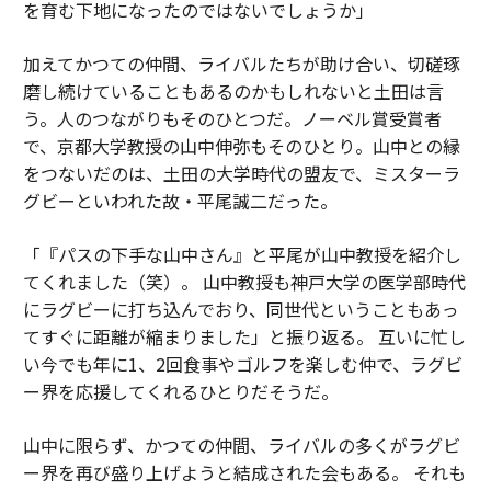
を育む下地になったのではないでしょうか」
加えてかつての仲間、ライバルたちが助け合い、切磋琢
磨し続けていることもあるのかもしれないと土田は言
う。人のつながりもそのひとつだ。ノーベル賞受賞者
で、京都大学教授の山中伸弥もそのひとり。山中との縁
をつないだのは、土田の大学時代の盟友で、ミスターラ
グビーといわれた故・平尾誠二だった。
「『パスの下手な山中さん』と平尾が山中教授を紹介し
てくれました（笑）。 山中教授も神戸大学の医学部時代
にラグビーに打ち込んでおり、同世代ということもあっ
てすぐに距離が縮まりました」と振り返る。 互いに忙し
い今でも年に1、2回食事やゴルフを楽しむ仲で、ラグビ
ー界を応援してくれるひとりだそうだ。
山中に限らず、かつての仲間、ライバルの多くがラグビ
ー界を再び盛り上げようと結成された会もある。 それも