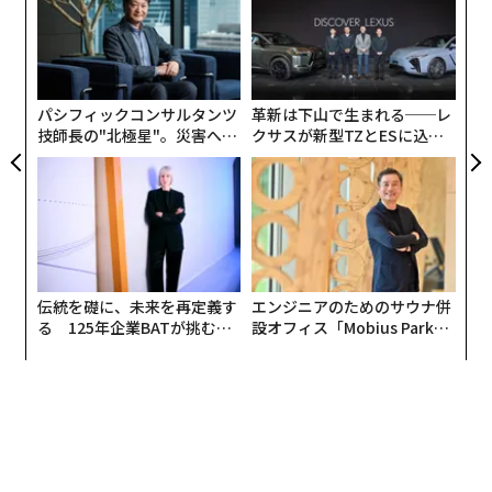
ン教育における革新はどこから来るのだろうか？私はま
ト
すます、それは古いシステムを改革することからは生ま
〜
リア
れないと信じるようになった。それは全く新しいシステ
金
UM
個
ムを構築することから生まれるだろう。
ェ
パシフィックコンサルタンツ
革新は下山で生まれる──レ
インドの異なる道
技師長の"北極星"。災害への
クサスが新型TZとESに込め
無力感を乗り越え見つけた、
た「DISCOVER」の哲学
防災一筋20年の答え
過去10年間、私は定期的にインドを訪れ、そのデザイン
環境が劇的に変化するのを目の当たりにしてきた。一世
代前、インドのほとんどのデザインスクールは西洋のプ
ログラムをコピーするモデルとして見ていた。今日、状
況は大きく異なる。新しいスクールが登場し、単に追随
伝統を礎に、未来を再定義す
エンジニアのためのサウナ併
するのではなく、自分たち自身の条件でデザインを定義
る 125年企業BATが挑むス
設オフィス「Mobius Park」
することを目指している。彼らはまだ西洋を見ている
モークレスな未来
がオープン──タマディック
が健康経営を徹底する理由
が、それを複製するためではない。代わりに、彼らは再
解釈し、適応させ、それを基に構築している。
アプローチの多様性は印象的だ。一部の機関は最先端の
キャンパスと精神的伝統を組み合わせ、学生に全ての生