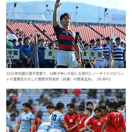
2025年花園の選手宣誓で、分断や争いが起こる現代にノーサイドスピリッ
トの重要性を示した関西学院高校（兵庫）の西浦主将。（©︎JRFU）