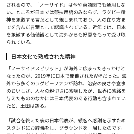
されるので、「ノーサイド」は今や英語圏でも通用しな
い。ところが日本では競技用語のみならず、ラグビー精
神を象徴する言葉として親しまれており、人の在り方ま
でを含んだ言葉として認識されている。近年では、日本
を象徴する価値観として海外からも好意をもって受け取
られている。
日本文化で熟成された精神
「ノーサイドスピリット」が海外に広まったきっかけと
なったのが、2019年に日本で開催されたW杯だった。海
外から多くのラグビーファンが訪れ、治安の良さや食事
のおいしさ、人々の親切さに感嘆したが、世界に感銘を
与えたもののなかには日本代表のある行動も含まれてい
たと、土田は語る。
「試合を終えた後の日本代表が、観客へ感謝を示すため
スタンドにお辞儀をし、グラウンドを一周したのです。