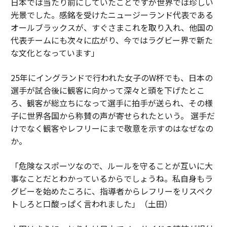
日本では当たり前にしていたことですが世界では珍しい
光景でした。感銘を受けたニュージーランド代表である
オールブラックスが、すぐさまこれを取り入れ、他国の
代表チームにも次々に広がり、今ではラグビー界で新た
な文化となっています」
25年にイングランドで行われた女子のW杯でも、日本の
選手が試合後に観客に向かって深々と頭を下げたとこ
ろ、観客が総立ちになって選手に拍手が送られ、その様
子に世界各国から称賛の声が寄せられたという。 選手だ
けでなく観客やレフリーにまで敬意を示すのはなぜなの
か。
「危険なスポーツなので、ルールを守ることが互いに大
事なことだとわかっているからでしょうね。私自身もラ
グビーを始めたころに、指導者からレフリーをリスペク
トしろと口酸っぱく言われました」（土田）