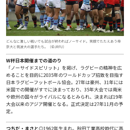
どんなに激しい戦いでも試合が終わればノーサイド。笑顔でたたえあう帝
京大と筑波大の選手たち。（©︎JRFU）
W杯日本開催までの道のり
「ノーサイドスピリット」を掲げ、ラグビーの精神を広
めることを目的に2035年のワールドカップ招致を目指す
日本ラグビーフットボール協会。27年は豪州、31年には
米国での開催がすでに決まっており、35年大会では南米
や欧州の国々がライバルになるとみられ、決まれば19年
大会以来のアジア開催となる。正式決定は27年11月の予
定。
つちだ・まさと
◎1962年生まれ。秋田工業高校時代に高