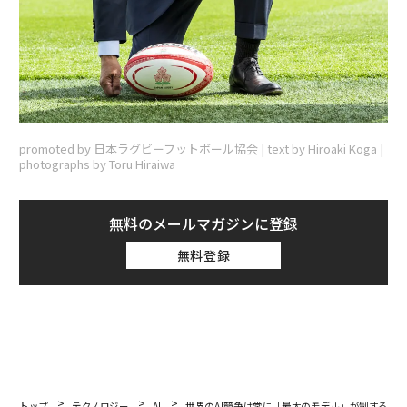
promoted by 日本ラグビーフットボール協会 | text by Hiroaki Koga |
photographs by Toru Hiraiwa
無料のメールマガジンに登録
無料登録
トップ
テクノロジー
AI
世界のAI競争は常に「最大のモデル」が制するわ