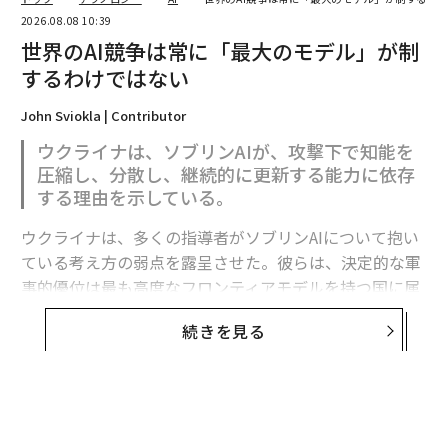
2026.08.08 10:39
世界のAI競争は常に「最大のモデル」が制
するわけではない
John Sviokla | Contributor
ウクライナは、ソブリンAIが、攻撃下で知能を
圧縮し、分散し、継続的に更新する能力に依存
する理由を示している。
ウクライナは、多くの指導者がソブリンAIについて抱い
ている考え方の弱点を露呈させた。彼らは、決定的な軍
事的優位は最も高度なフロンティアモデルを持つ国に属
すると想定している。
続きを見る
フロンティア能力は極めて重要である。だがウクライナ
の経験が示すのは、それが軍事的優位の始まりにすぎ
ず、完成形ではないということだ。