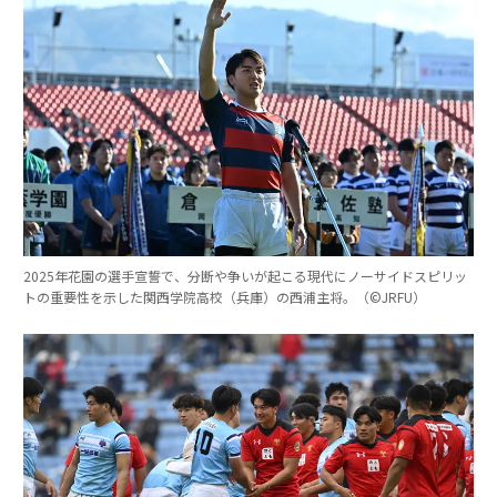
2025年花園の選手宣誓で、分断や争いが起こる現代にノーサイドスピリッ
トの重要性を示した関西学院高校（兵庫）の西浦主将。（©︎JRFU）