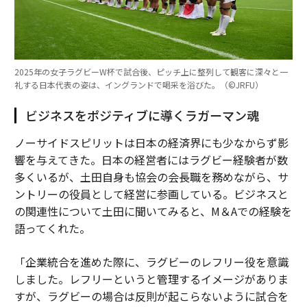
2025年の女子ラグビーW杯で試合後、ピッチ上に整列して観客に深々と一
礼する日本代表の姿は、イングランドで喝采を浴びた。（©︎JRFU）
ビジネスをポジティブに導くラガーマン魂
ノーサイドスピリットは日本の経済界にも少なからず影
響を与えてきた。日本の経営者にはラグビー経験者が数
多くいるが、土田自身も協会の会長職を務めながら、サ
ントリーの役員として経営に参画している。ビジネスと
の関連性について土田に聞いてみると、M＆Aでの経験を
語ってくれた。
「企業統合を進めた際に、ラグビーのレフリー役を意識
しました。レフリーというと管理するイメージがありま
すが、ラグビーの場合は反則が起こらないように試合を