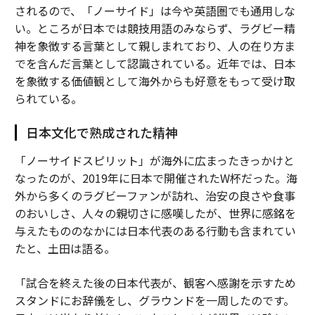
されるので、「ノーサイド」は今や英語圏でも通用しな
い。ところが日本では競技用語のみならず、ラグビー精
神を象徴する言葉として親しまれており、人の在り方ま
でを含んだ言葉として認識されている。近年では、日本
を象徴する価値観として海外からも好意をもって受け取
られている。
日本文化で熟成された精神
「ノーサイドスピリット」が海外に広まったきっかけと
なったのが、2019年に日本で開催されたW杯だった。海
外から多くのラグビーファンが訪れ、治安の良さや食事
のおいしさ、人々の親切さに感嘆したが、世界に感銘を
与えたもののなかには日本代表のある行動も含まれてい
たと、土田は語る。
「試合を終えた後の日本代表が、観客へ感謝を示すため
スタンドにお辞儀をし、グラウンドを一周したのです。