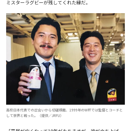
ミスターラグビーが残してくれた縁だ。
高校日本代表での出会いから切磋琢磨、1999年のW杯では監督とコーチと
して世界と戦った。（提供／JRFU）