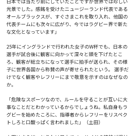
日本では当たり前にしていたことですが世界では珍しい
光景でした。感銘を受けたニュージーランド代表である
オールブラックスが、すぐさまこれを取り入れ、他国の
代表チームにも次々に広がり、今ではラグビー界で新た
な文化となっています」
25年にイングランドで行われた女子のW杯でも、日本の
選手が試合後に観客に向かって深々と頭を下げたとこ
ろ、観客が総立ちになって選手に拍手が送られ、その様
子に世界各国から称賛の声が寄せられたという。 選手だ
けでなく観客やレフリーにまで敬意を示すのはなぜなの
か。
「危険なスポーツなので、ルールを守ることが互いに大
事なことだとわかっているからでしょうね。私自身もラ
グビーを始めたころに、指導者からレフリーをリスペク
トしろと口酸っぱく言われました」（土田）