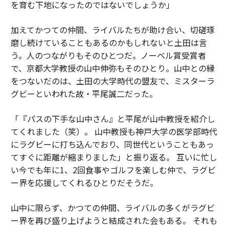
を育む下地になったのではないでしょうか」
加えてかつての仲間、ライバルたちが助け合い、切磋琢
磨し続けていることもあるのかもしれないと土田は言
う。人のつながりもそのひとつだ。ノーベル賞受賞者
で、京都大学教授の山中伸弥もそのひとり。山中との縁
をつないだのは、土田の大学時代の盟友で、ミスターラ
グビーといわれた故・平尾誠二だった。
「『パスの下手な山中さん』と平尾が山中教授を紹介し
てくれました（笑）。 山中教授も神戸大学の医学部時代
にラグビーに打ち込んでおり、同世代ということもあっ
てすぐに距離が縮まりました」と振り返る。 互いに忙し
い今でも年に1、2回食事やゴルフを楽しむ仲で、ラグビ
ー界を応援してくれるひとりだそうだ。
山中に限らず、かつての仲間、ライバルの多くがラグビ
ー界を再び盛り上げようと結成された会もある。 それも