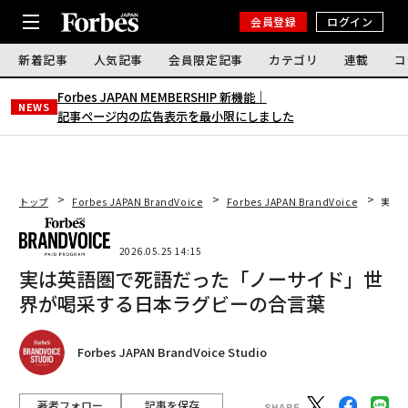
会員登録
ログイン
新着記事
人気記事
会員限定記事
カテゴリ
連載
コ
Forbes JAPAN MEMBERSHIP 新機能｜
NEWS
記事ページ内の広告表示を最小限にしました
トップ
Forbes JAPAN BrandVoice
Forbes JAPAN BrandVoice
実は
2026.05.25 14:15
実は英語圏で死語だった「ノーサイド」世
界が喝采する日本ラグビーの合言葉
Forbes JAPAN BrandVoice Studio
著者フォロー
記事を保存