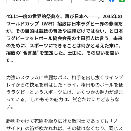
4年に一度の世界的祭典を、再び日本へ──。2035年の
ワールドカップ（W杯）招致は日本ラグビー界の悲願だ
が、その目的は競技の普及や振興だけではない、と日本
ラグビーフットボール協会会長の土田雅人は言う。
未来
のために、スポーツにできることは何かと考えた末に、
招致の“合言葉”を策定した。土田に、その思いを聞い
た。
力強いスクラムに華麗なパス、相手を出し抜くサインプ
レイからの快足を飛ばしたトライ。楕円形のボールを使
うラグビーというスポーツには、いくつかの魅力が詰ま
っている。 しかもその魅力は、試合だけにとどまらな
い。
勝利をかけて死闘を繰り広げた敵同士であっても「ノー
サイド」の笛が吹かれれば、その壁はなくなり、同じス