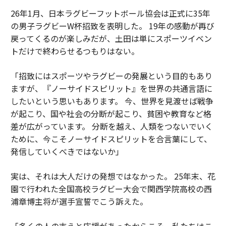
26年1月、日本ラグビーフットボール協会は正式に35年
の男子ラグビーW杯招致を表明した。 19年の感動が再び
戻ってくるのが楽しみだが、土田は単にスポーツイベン
トだけで終わらせるつもりはない。
「招致にはスポーツやラグビーの発展という目的もあり
ますが、『ノーサイドスピリット』を世界の共通言語に
したいという思いもあります。 今、世界を見渡せば戦争
が起こり、国や社会の分断が起こり、貧困や教育など格
差が広がっています。 分断を越え、人類をつないでいく
ために、今こそノーサイドスピリットを合言葉にして、
発信していくべきではないか」
実は、それは大人だけの発想ではなかった。 25年末、花
園で行われた全国高校ラグビー大会で関西学院高校の西
浦章博主将が選手宣誓でこう訴えた。
「多くの人の支えと応援があったからこそ、私たちはこ