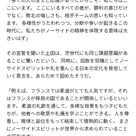
こにいます。 ここにいるすべての者が、勝利の喜びだけ
でなく、敗北の悔しさも、相手チームの思いも知ってい
ます。 多様性がうたわれつつ、分断や争いが起きるこの
時代に、私たちがノーサイドの精神を体現する意味は大
きいはず」
その宣誓を聞いた土田は、次世代にも同じ課題意識があ
ることに驚いたという。 同時に、招致を契機としてノー
サイドスピリットや礼を重んじる日本の文化を発信して
いく意志を、あらためて固めたそうだ。
「例えば、フランスでは柔道がとても人気ですが、それ
はフランスが移民の国であることが関係しているといい
ます。 柔道の礼節を通して、多様な背景をもつ子どもた
ちが、他者への敬意や礼儀を学ぶことができる。 人を尊
重し、規律と品位をもって結束して情熱的に動く。 まさ
にノーサイドスピリットが世界から求められていること
の証左です」