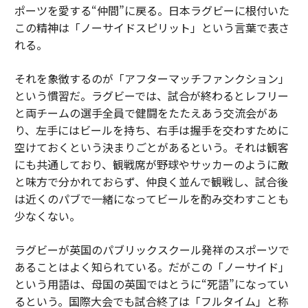
ポーツを愛する“仲間”に戻る。日本ラグビーに根付いた
この精神は「ノーサイドスピリット」という言葉で表さ
れる。
それを象徴するのが「アフターマッチファンクション」
という慣習だ。ラグビーでは、試合が終わるとレフリー
と両チームの選手全員で健闘をたたえあう交流会があ
り、左手にはビールを持ち、右手は握手を交わすために
空けておくという決まりごとがあるという。それは観客
にも共通しており、観戦席が野球やサッカーのように敵
と味方で分かれておらず、仲良く並んで観戦し、試合後
は近くのパブで一緒になってビールを酌み交わすことも
少なくない。
ラグビーが英国のパブリックスクール発祥のスポーツで
あることはよく知られている。だがこの「ノーサイド」
という用語は、母国の英国ではとうに“死語”になってい
るという。国際大会でも試合終了は「フルタイム」と称