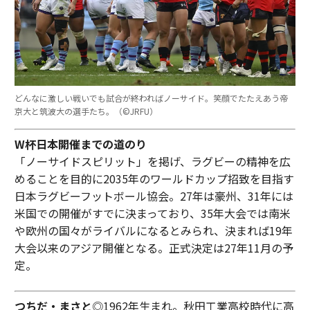
どんなに激しい戦いでも試合が終わればノーサイド。笑顔でたたえあう帝
京大と筑波大の選手たち。（©︎JRFU）
W杯日本開催までの道のり
「ノーサイドスピリット」を掲げ、ラグビーの精神を広
めることを目的に2035年のワールドカップ招致を目指す
日本ラグビーフットボール協会。27年は豪州、31年には
米国での開催がすでに決まっており、35年大会では南米
や欧州の国々がライバルになるとみられ、決まれば19年
大会以来のアジア開催となる。正式決定は27年11月の予
定。
つちだ・まさと
◎1962年生まれ。秋田工業高校時代に高