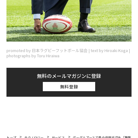
promoted by 日本ラグビーフットボール協会 | text by Hiroaki Koga |
photographs by Toru Hiraiwa
無料のメールマガジンに登録
無料登録
トップ
テクノロジー
サービス
グーグルアースで昔の住居近辺を「散策」し