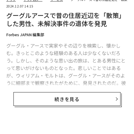
2024.12.07 14:15
グーグルアースで昔の住居近辺を「散策」
した男性、未解決事件の遺体を発見
Forbes JAPAN 編集部
グーグル・アースで実家やその辺りを検索し、懐かし
む。きっとこのような経験のある人は少なくないだろ
う。しかし、そのような思い出の旅は、とある男性にと
って思いがけないものとなった。悲しいことではある
が、ウィリアム・モルトは、グーグル・アースがそのよ
うに細部まで観察されたがために、発見されたのだ。彼
は1997年、フロリダでの夜遊び中に行方不明になり、ず
っとその消息が不明だったのだ。
続きを見る
ウィリアムの失踪事件は当時徹底的に調査されたが、20
年以上も未解決事件だった。だが、そんな2019年、グー
グルアースを使って昔の近所を散策していた男性がある