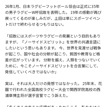
26年1月、日本ラグビーフットボール協会は正式に35年
の男子ラグビーW杯招致を表明した。 19年の感動が再び
戻ってくるのが楽しみだが、土田は単にスポーツイベン
トだけで終わらせるつもりはない。
「招致にはスポーツやラグビーの発展という目的もあり
ますが、『ノーサイドスピリット』を世界の共通言語に
したいという思いもあります。 今、世界を見渡せば戦争
が起こり、国や社会の分断が起こり、貧困や教育など格
差が広がっています。 分断を越え、人類をつないでいく
ために、今こそノーサイドスピリットを合言葉にして、
発信していくべきではないか」
実は、それは大人だけの発想ではなかった。 25年末、花
園で行われた全国高校ラグビー大会で関西学院高校の西
浦章博主将が選手宣誓でこう訴えた。
「多くの人の支えと応援があったからこそ、私たちはこ