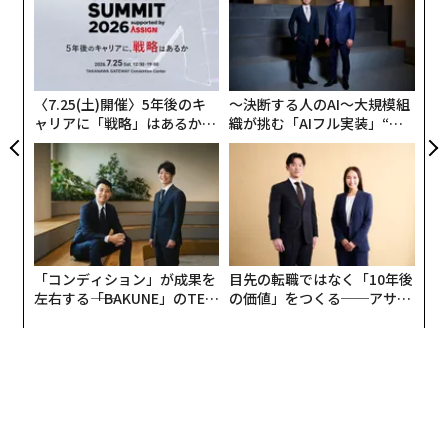
チャーリー・プロジェクト
」が、データ上ではだが、衛
た、
C
「
星画像ですでに2007年からその車を捉え得ていたとい
る
─
う。地元当局は、ウィリアムが車の制御を失い、湖に転
ら
落したのではないかとみているが、この仮説を裏付ける
〈7.25(土)開催〉5年後のキ
〜決断する人のAI〜大規模組
先行証拠はない。今回の発見は、ウィリアムの家族にと
ャリアに「戦略」はあるか。
織が挑む「AIフル実装」“使
って、捜査に一旦収拾をつけるものとなったが、ウィリ
トップエグゼクティブのキャ
う”企業から“動く”企業へ【N
アムの失踪当時の状況は未だに明らかにされておらず、
リアに触れる1日│CAREER S
TTドコモビジネス×PwC】
UMMIT 2026
時がいくら経過しようと行方不明者であることが確認さ
れただけであった。警察の広報担当者テレーズ・バーベ
ラは以下のように述べる。「我々が知り得るのは、彼が
行方不明になり、そして今、発見されたということだけ
「コンディション」が成果を
目先の転職ではなく「10年後
です」。
左右する――「BAKUNE」のTEN
の価値」をつくる──アサイ
TIALが支える「挑戦者の明
ンの長期伴走型支援とは
この事例は、たとえそれが長らく解明できなかったもの
日」
であっても、暗礁に乗り上げた事実を明らかにするテク
ノロジーの力を痛感させるものである。謎が謎のまま解
明されないことがある一方で、グーグル・アースの注意
深い観察は、時に予期せぬ方面から、奇妙な方向から私