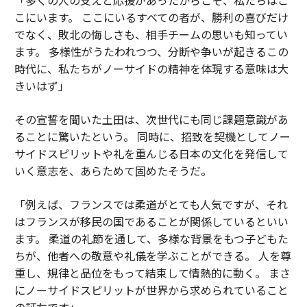
こにいます。 ここにいるすべての者が、勝利の喜びだけ
でなく、敗北の悔しさも、相手チームの思いも知ってい
ます。 多様性がうたわれつつ、分断や争いが起きるこの
時代に、私たちがノーサイドの精神を体現する意味は大
きいはず」
その宣誓を聞いた土田は、次世代にも同じ課題意識があ
ることに驚いたという。 同時に、招致を契機としてノー
サイドスピリットや礼を重んじる日本の文化を発信して
いく意志を、あらためて固めたそうだ。
「例えば、フランスでは柔道がとても人気ですが、それ
はフランスが移民の国であることが関係しているといい
ます。 柔道の礼節を通して、多様な背景をもつ子どもた
ちが、他者への敬意や礼儀を学ぶことができる。 人を尊
重し、規律と品位をもって結束して情熱的に動く。 まさ
にノーサイドスピリットが世界から求められていること
の証左です」