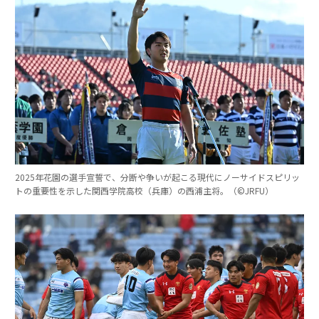
2025年花園の選手宣誓で、分断や争いが起こる現代にノーサイドスピリッ
トの重要性を示した関西学院高校（兵庫）の西浦主将。（©︎JRFU）