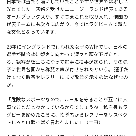
日本では当たり前にしていたことですが世界では珍しい
光景でした。感銘を受けたニュージーランド代表である
オールブラックスが、すぐさまこれを取り入れ、他国の
代表チームにも次々に広がり、今ではラグビー界で新た
な文化となっています」
25年にイングランドで行われた女子のW杯でも、日本の
選手が試合後に観客に向かって深々と頭を下げたとこ
ろ、観客が総立ちになって選手に拍手が送られ、その様
子に世界各国から称賛の声が寄せられたという。 選手だ
けでなく観客やレフリーにまで敬意を示すのはなぜなの
か。
「危険なスポーツなので、ルールを守ることが互いに大
事なことだとわかっているからでしょうね。私自身もラ
グビーを始めたころに、指導者からレフリーをリスペク
トしろと口酸っぱく言われました」（土田）