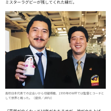
ミスターラグビーが残してくれた縁だ。
高校日本代表での出会いから切磋琢磨、1999年のW杯では監督とコーチと
して世界と戦った。（提供／JRFU）