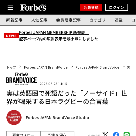
会員登録
ログイン
新着記事
人気記事
会員限定記事
カテゴリ
連載
コ
Forbes JAPAN MEMBERSHIP 新機能｜
NEWS
記事ページ内の広告表示を最小限にしました
トップ
Forbes JAPAN BrandVoice
Forbes JAPAN BrandVoice
実は
2026.05.25 14:15
実は英語圏で死語だった「ノーサイド」世
界が喝采する日本ラグビーの合言葉
Forbes JAPAN BrandVoice Studio
著者フォロー
記事を保存