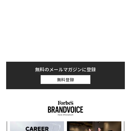
奇妙なものを発見した。以前住んでいた家の隣にある湖
に、水没している自動車があったのである。地元の人と
ドローンの助けを借りてその事実は調査された。そし
て、20年以上もウィリアムの骨をその内部に隠していた
白い自動車が、ついに姿を現したのだった。
無料のメールマガジンに登録
無料登録
ンツ
「
実は行方不明者専門データベース「
への
3