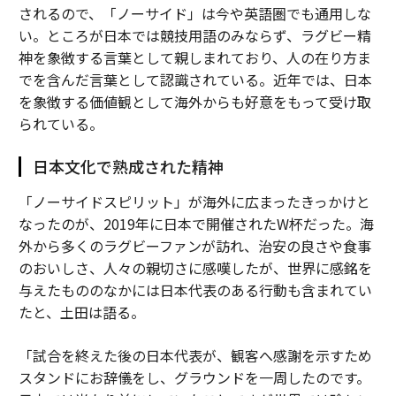
されるので、「ノーサイド」は今や英語圏でも通用しな
い。ところが日本では競技用語のみならず、ラグビー精
神を象徴する言葉として親しまれており、人の在り方ま
でを含んだ言葉として認識されている。近年では、日本
を象徴する価値観として海外からも好意をもって受け取
られている。
日本文化で熟成された精神
「ノーサイドスピリット」が海外に広まったきっかけと
なったのが、2019年に日本で開催されたW杯だった。海
外から多くのラグビーファンが訪れ、治安の良さや食事
のおいしさ、人々の親切さに感嘆したが、世界に感銘を
与えたもののなかには日本代表のある行動も含まれてい
たと、土田は語る。
「試合を終えた後の日本代表が、観客へ感謝を示すため
スタンドにお辞儀をし、グラウンドを一周したのです。