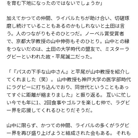
を育む下地になったのではないでしょうか」
加えてかつての仲間、ライバルたちが助け合い、切磋琢
磨し続けていることもあるのかもしれないと土田は言
う。人のつながりもそのひとつだ。ノーベル賞受賞者
で、京都大学教授の山中伸弥もそのひとり。山中との縁
をつないだのは、土田の大学時代の盟友で、ミスターラ
グビーといわれた故・平尾誠二だった。
「『パスの下手な山中さん』と平尾が山中教授を紹介し
てくれました（笑）。 山中教授も神戸大学の医学部時代
にラグビーに打ち込んでおり、同世代ということもあっ
てすぐに距離が縮まりました」と振り返る。 互いに忙し
い今でも年に1、2回食事やゴルフを楽しむ仲で、ラグビ
ー界を応援してくれるひとりだそうだ。
山中に限らず、かつての仲間、ライバルの多くがラグビ
ー界を再び盛り上げようと結成された会もある。 それも