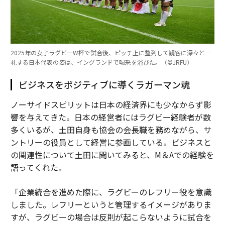
2025年の女子ラグビーW杯で試合後、ピッチ上に整列して観客に深々と一
礼する日本代表の姿は、イングランドで喝采を浴びた。（©︎JRFU）
ビジネスをポジティブに導くラガーマン魂
ノーサイドスピリットは日本の経済界にも少なからず影
響を与えてきた。日本の経営者にはラグビー経験者が数
多くいるが、土田自身も協会の会長職を務めながら、サ
ントリーの役員として経営に参画している。ビジネスと
の関連性について土田に聞いてみると、M＆Aでの経験を
語ってくれた。
「企業統合を進めた際に、ラグビーのレフリー役を意識
しました。レフリーというと管理するイメージがありま
すが、ラグビーの場合は反則が起こらないように試合を