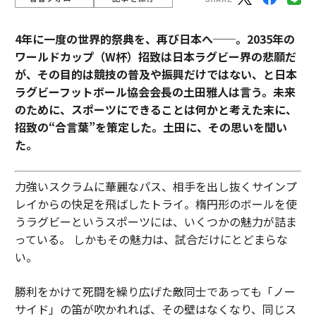
4年に一度の世界的祭典を、再び日本へ──。2035年の
ワールドカップ（W杯）招致は日本ラグビー界の悲願だ
が、その目的は競技の普及や振興だけではない、と日本
ラグビーフットボール協会会長の土田雅人は言う。
未来
のために、スポーツにできることは何かと考えた末に、
招致の“合言葉”を策定した。土田に、その思いを聞い
た。
力強いスクラムに華麗なパス、相手を出し抜くサインプ
レイからの快足を飛ばしたトライ。楕円形のボールを使
うラグビーというスポーツには、いくつかの魅力が詰ま
っている。 しかもその魅力は、試合だけにとどまらな
い。
勝利をかけて死闘を繰り広げた敵同士であっても「ノー
サイド」の笛が吹かれれば、その壁はなくなり、同じス