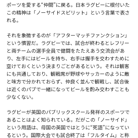
ポーツを愛する“仲間”に戻る。日本ラグビーに根付いた
この精神は「ノーサイドスピリット」という言葉で表さ
れる。
それを象徴するのが「アフターマッチファンクション」
という慣習だ。ラグビーでは、試合が終わるとレフリー
と両チームの選手全員で健闘をたたえあう交流会があ
り、左手にはビールを持ち、右手は握手を交わすために
空けておくという決まりごとがあるという。それは観客
にも共通しており、観戦席が野球やサッカーのように敵
と味方で分かれておらず、仲良く並んで観戦し、試合後
は近くのパブで一緒になってビールを酌み交わすことも
少なくない。
ラグビーが英国のパブリックスクール発祥のスポーツで
あることはよく知られている。だがこの「ノーサイド」
という用語は、母国の英国ではとうに“死語”になってい
るという。国際大会でも試合終了は「フルタイム」と称