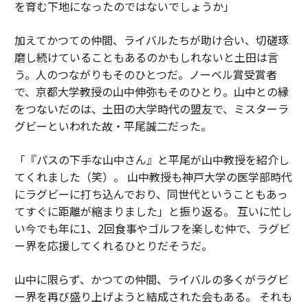
を育む下地になったのではないでしょうか」
加えてかつての仲間、ライバルたちが助け合い、切磋琢
磨し続けていることもあるのかもしれないと土田は言
う。人のつながりもそのひとつだ。ノーベル賞受賞者
で、京都大学教授の山中伸弥もそのひとり。山中との縁
をつないだのは、土田の大学時代の盟友で、ミスターラ
グビーといわれた故・平尾誠二だった。
「『パスの下手な山中さん』と平尾が山中教授を紹介し
てくれました（笑）。 山中教授も神戸大学の医学部時代
にラグビーに打ち込んでおり、同世代ということもあっ
てすぐに距離が縮まりました」と振り返る。 互いに忙し
い今でも年に1、2回食事やゴルフを楽しむ仲で、ラグビ
ー界を応援してくれるひとりだそうだ。
山中に限らず、かつての仲間、ライバルの多くがラグビ
ー界を再び盛り上げようと結成された会もある。 それも