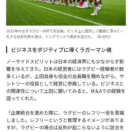
2025年の女子ラグビーW杯で試合後、ピッチ上に整列して観客に深々と一
礼する日本代表の姿は、イングランドで喝采を浴びた。（©︎JRFU）
ビジネスをポジティブに導くラガーマン魂
ノーサイドスピリットは日本の経済界にも少なからず影
響を与えてきた。日本の経営者にはラグビー経験者が数
多くいるが、土田自身も協会の会長職を務めながら、サ
ントリーの役員として経営に参画している。ビジネスと
の関連性について土田に聞いてみると、M＆Aでの経験を
語ってくれた。
「企業統合を進めた際に、ラグビーのレフリー役を意識
しました。レフリーというと管理するイメージがありま
すが、ラグビーの場合は反則が起こらないように試合を