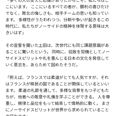
こにいます。 ここにいるすべての者が、勝利の喜びだけ
でなく、敗北の悔しさも、相手チームの思いも知ってい
ます。 多様性がうたわれつつ、分断や争いが起きるこの
時代に、私たちがノーサイドの精神を体現する意味は大
きいはず」
その宣誓を聞いた土田は、次世代にも同じ課題意識があ
ることに驚いたという。 同時に、招致を契機としてノー
サイドスピリットや礼を重んじる日本の文化を発信して
いく意志を、あらためて固めたそうだ。
「例えば、フランスでは柔道がとても人気ですが、それ
はフランスが移民の国であることが関係しているといい
ます。 柔道の礼節を通して、多様な背景をもつ子どもた
ちが、他者への敬意や礼儀を学ぶことができる。 人を尊
重し、規律と品位をもって結束して情熱的に動く。 まさ
にノーサイドスピリットが世界から求められていること
の証左です」