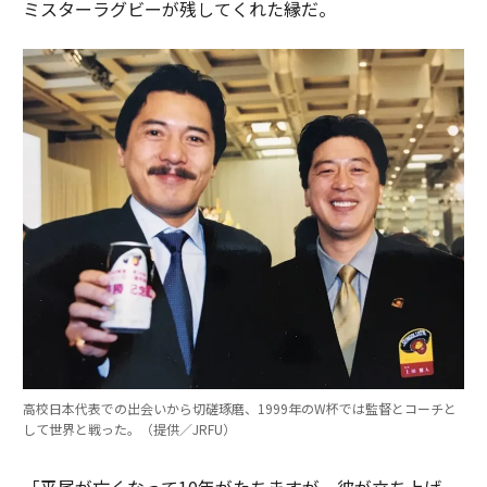
ミスターラグビーが残してくれた縁だ。
高校日本代表での出会いから切磋琢磨、1999年のW杯では監督とコーチと
して世界と戦った。（提供／JRFU）