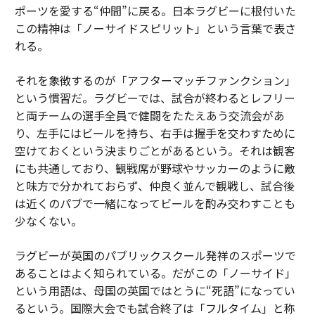
ポーツを愛する“仲間”に戻る。日本ラグビーに根付いた
この精神は「ノーサイドスピリット」という言葉で表さ
れる。
それを象徴するのが「アフターマッチファンクション」
という慣習だ。ラグビーでは、試合が終わるとレフリー
と両チームの選手全員で健闘をたたえあう交流会があ
り、左手にはビールを持ち、右手は握手を交わすために
空けておくという決まりごとがあるという。それは観客
にも共通しており、観戦席が野球やサッカーのように敵
と味方で分かれておらず、仲良く並んで観戦し、試合後
は近くのパブで一緒になってビールを酌み交わすことも
少なくない。
ラグビーが英国のパブリックスクール発祥のスポーツで
あることはよく知られている。だがこの「ノーサイド」
という用語は、母国の英国ではとうに“死語”になってい
るという。国際大会でも試合終了は「フルタイム」と称