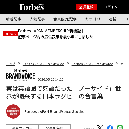
会員登録
ログイン
新着記事
人気記事
会員限定記事
カテゴリ
連載
コ
Forbes JAPAN MEMBERSHIP 新機能｜
NEWS
記事ページ内の広告表示を最小限にしました
トップ
Forbes JAPAN BrandVoice
Forbes JAPAN BrandVoice
実は
2026.05.25 14:15
実は英語圏で死語だった「ノーサイド」世
界が喝采する日本ラグビーの合言葉
Forbes JAPAN BrandVoice Studio
著者フォロー
記事を保存