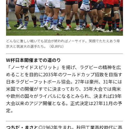
どんなに激しい戦いでも試合が終わればノーサイド。笑顔でたたえあう帝
京大と筑波大の選手たち。（©︎JRFU）
W杯日本開催までの道のり
「ノーサイドスピリット」を掲げ、ラグビーの精神を広
めることを目的に2035年のワールドカップ招致を目指す
日本ラグビーフットボール協会。27年は豪州、31年には
米国での開催がすでに決まっており、35年大会では南米
や欧州の国々がライバルになるとみられ、決まれば19年
大会以来のアジア開催となる。正式決定は27年11月の予
定。
つちだ・まさと
◎1962年生まれ。秋田工業高校時代に高