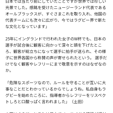
日本では当たり前にしていたことですが世界では珍しい
光景でした。感銘を受けたニュージーランド代表である
オールブラックスが、すぐさまこれを取り入れ、他国の
代表チームにも次々に広がり、今ではラグビー界で新た
な文化となっています」
25年にイングランドで行われた女子のW杯でも、日本の
選手が試合後に観客に向かって深々と頭を下げたとこ
ろ、観客が総立ちになって選手に拍手が送られ、その様
子に世界各国から称賛の声が寄せられたという。 選手だ
けでなく観客やレフリーにまで敬意を示すのはなぜなの
か。
「危険なスポーツなので、ルールを守ることが互いに大
事なことだとわかっているからでしょうね。私自身もラ
グビーを始めたころに、指導者からレフリーをリスペク
トしろと口酸っぱく言われました」（土田）