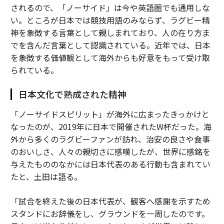
されるので、「ノーサイド」は今や英語圏でも通用しな
い。ところが日本では競技用語のみならず、ラグビー精
神を象徴する言葉として親しまれており、人の在り方ま
でを含んだ言葉として認識されている。近年では、日本
を象徴する価値観として海外からも好意をもって受け取
られている。
日本文化で熟成された精神
「ノーサイドスピリット」が海外に広まったきっかけと
なったのが、2019年に日本で開催されたW杯だった。海
外から多くのラグビーファンが訪れ、治安の良さや食事
のおいしさ、人々の親切さに感嘆したが、世界に感銘を
与えたもののなかには日本代表のある行動も含まれてい
たと、土田は語る。
「試合を終えた後の日本代表が、観客へ感謝を示すため
スタンドにお辞儀をし、グラウンドを一周したのです。