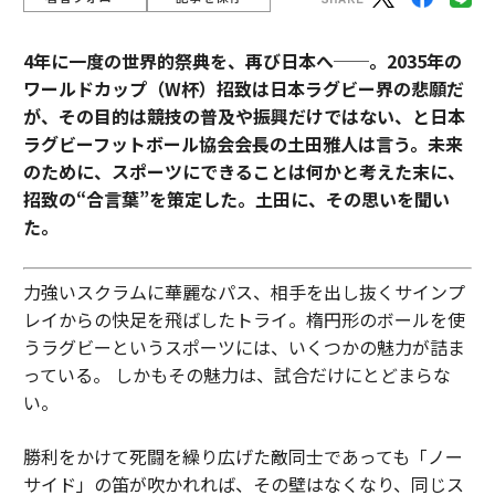
4年に一度の世界的祭典を、再び日本へ──。2035年の
ワールドカップ（W杯）招致は日本ラグビー界の悲願だ
が、その目的は競技の普及や振興だけではない、と日本
ラグビーフットボール協会会長の土田雅人は言う。
未来
のために、スポーツにできることは何かと考えた末に、
招致の“合言葉”を策定した。土田に、その思いを聞い
た。
力強いスクラムに華麗なパス、相手を出し抜くサインプ
レイからの快足を飛ばしたトライ。楕円形のボールを使
うラグビーというスポーツには、いくつかの魅力が詰ま
っている。 しかもその魅力は、試合だけにとどまらな
い。
勝利をかけて死闘を繰り広げた敵同士であっても「ノー
サイド」の笛が吹かれれば、その壁はなくなり、同じス