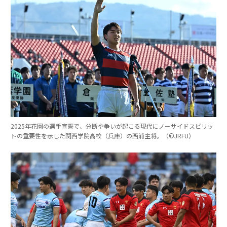
2025年花園の選手宣誓で、分断や争いが起こる現代にノーサイドスピリッ
トの重要性を示した関西学院高校（兵庫）の西浦主将。（©︎JRFU）