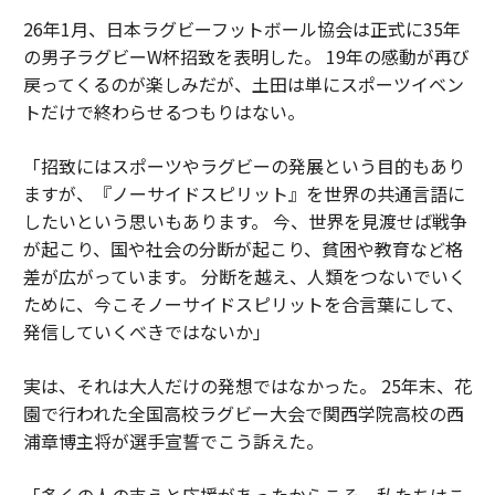
26年1月、日本ラグビーフットボール協会は正式に35年
の男子ラグビーW杯招致を表明した。 19年の感動が再び
戻ってくるのが楽しみだが、土田は単にスポーツイベン
トだけで終わらせるつもりはない。
「招致にはスポーツやラグビーの発展という目的もあり
ますが、『ノーサイドスピリット』を世界の共通言語に
したいという思いもあります。 今、世界を見渡せば戦争
が起こり、国や社会の分断が起こり、貧困や教育など格
差が広がっています。 分断を越え、人類をつないでいく
ために、今こそノーサイドスピリットを合言葉にして、
発信していくべきではないか」
実は、それは大人だけの発想ではなかった。 25年末、花
園で行われた全国高校ラグビー大会で関西学院高校の西
浦章博主将が選手宣誓でこう訴えた。
「多くの人の支えと応援があったからこそ、私たちはこ