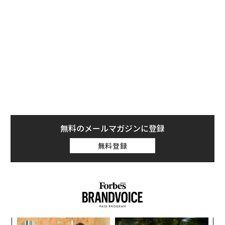
それで、いつしか「すれっからし」になって、そんなも
のには騙されまいと警戒警報を発令。あらかじめ作品に
ついての情報にはあまり触れないようにしている。
映画「ANORA アノーラ」について、事前に目にしたのは
「シンデレラストーリーのその先へ」という宣伝コピー
だった。そして、添えられたヴィジュアルを見る限り
は、華やかな「シンデレラストーリー」を想像するのは
容易なことではあった。
無料のメールマガジンに登録
しかし、監督があのショーン・ベイカーだ。トランスジ
無料登録
ェンダーのカップルを主人公に全編をiPhoneで撮影した
「タンジェリン」（2015年）、ディズニー・ワールドの
近くで暮らすその日暮らしの母娘を描いた「フロリダ・
プロジェクト 真夏の魔法」（2017年）の監督だ。ただ
の「シンデレラストーリー」で終わるわけがない。コピ
ーで気になったのは「その先へ」だった。
るか
「