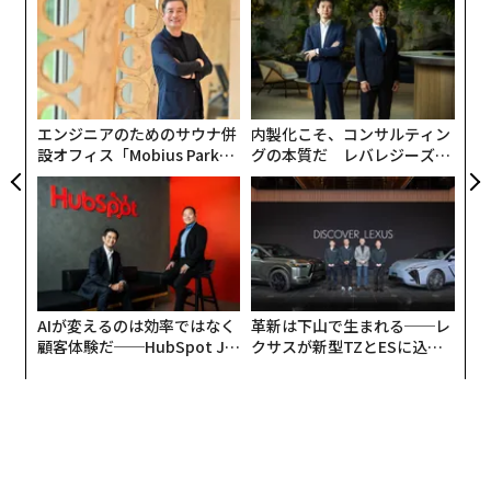
ショーン・ベイカー監督の真骨頂
、く
左右
T
パ
日
ニューヨークのクラブでストリップダンサーとして働く
技
アノーラ（マイキー・マディソン）は、店にやって来た
無
ロシア人の青年イヴァン（マーク・エイデルシュテイ
防
エンジニアのためのサウナ併
内製化こそ、コンサルティン
ン）を接客することになる。ロシア系で少しばかり言葉
設オフィス「Mobius Park」
グの本質だ レバレジーズが
が喋れるということで彼の席につくことになったのだ。
がオープン──タマディック
実践する、次世代ファームの
が健康経営を徹底する理由
全貌
AIが変えるのは効率ではなく
革新は下山で生まれる──レ
顧客体験だ──HubSpot Ja
クサスが新型TZとESに込め
panが語る「Grow Better」
た「DISCOVER」の哲学
な組織のつくり方