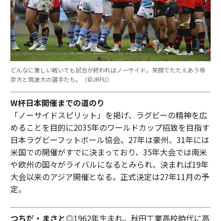
どんなに激しい戦いでも試合が終わればノーサイド。笑顔でたたえあう帝
京大と筑波大の選手たち。（©︎JRFU）
W杯日本開催までの道のり
「ノーサイドスピリット」を掲げ、ラグビーの精神を広
めることを目的に2035年のワールドカップ招致を目指す
日本ラグビーフットボール協会。27年は豪州、31年には
米国での開催がすでに決まっており、35年大会では南米
や欧州の国々がライバルになるとみられ、決まれば19年
大会以来のアジア開催となる。正式決定は27年11月の予
定。
つちだ・まさと
◎1962年生まれ。秋田工業高校時代に高