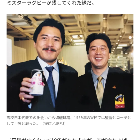
ミスターラグビーが残してくれた縁だ。
高校日本代表での出会いから切磋琢磨、1999年のW杯では監督とコーチと
して世界と戦った。（提供／JRFU）