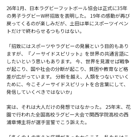
26年1月、日本ラグビーフットボール協会は正式に35年
の男子ラグビーW杯招致を表明した。 19年の感動が再び
戻ってくるのが楽しみだが、土田は単にスポーツイベン
トだけで終わらせるつもりはない。
「招致にはスポーツやラグビーの発展という目的もあり
ますが、『ノーサイドスピリット』を世界の共通言語に
したいという思いもあります。 今、世界を見渡せば戦争
が起こり、国や社会の分断が起こり、貧困や教育など格
差が広がっています。 分断を越え、人類をつないでいく
ために、今こそノーサイドスピリットを合言葉にして、
発信していくべきではないか」
実は、それは大人だけの発想ではなかった。 25年末、花
園で行われた全国高校ラグビー大会で関西学院高校の西
浦章博主将が選手宣誓でこう訴えた。
「多くの人の支えと応援があったからこそ、私たちはこ