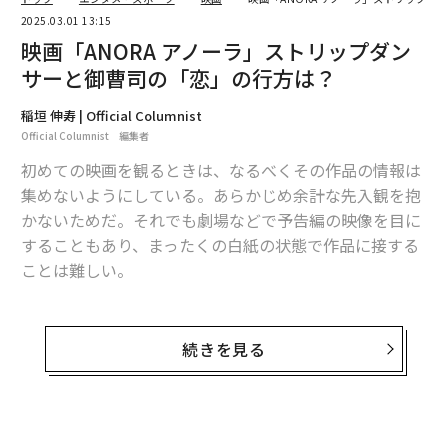
2025.03.01 13:15
映画「ANORA アノーラ」ストリップダン
サーと御曹司の「恋」の行方は？
稲垣 伸寿 | Official Columnist
Official Columnist 編集者
初めての映画を観るときは、なるべくその作品の情報は
集めないようにしている。あらかじめ余計な先入観を抱
かないためだ。それでも劇場などで予告編の映像を目に
することもあり、まったくの白紙の状態で作品に接する
ことは難しい。
特に事前の宣伝物などは、なかなか巧みにつくられてお
り、興味を引くために観客をミスリードするような内容
続きを見る
のものも少なくない。実際に見ると、こちらが想像して
いたものとは、180度違った作品に出合うこともあった
りする。