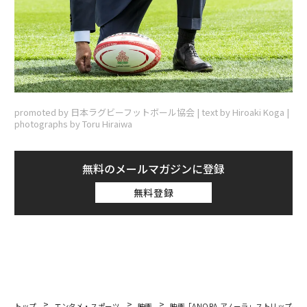
promoted by 日本ラグビーフットボール協会 | text by Hiroaki Koga |
photographs by Toru Hiraiwa
無料のメールマガジンに登録
無料登録
トップ
エンタメ・スポーツ
映画
映画「ANORA アノーラ」ストリップダ