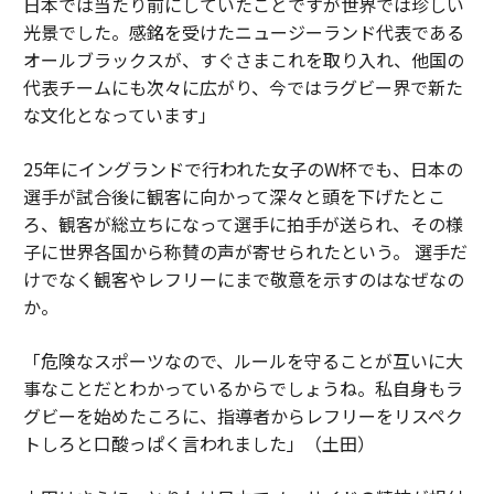
日本では当たり前にしていたことですが世界では珍しい
光景でした。感銘を受けたニュージーランド代表である
オールブラックスが、すぐさまこれを取り入れ、他国の
代表チームにも次々に広がり、今ではラグビー界で新た
な文化となっています」
25年にイングランドで行われた女子のW杯でも、日本の
選手が試合後に観客に向かって深々と頭を下げたとこ
ろ、観客が総立ちになって選手に拍手が送られ、その様
子に世界各国から称賛の声が寄せられたという。 選手だ
けでなく観客やレフリーにまで敬意を示すのはなぜなの
か。
「危険なスポーツなので、ルールを守ることが互いに大
事なことだとわかっているからでしょうね。私自身もラ
グビーを始めたころに、指導者からレフリーをリスペク
トしろと口酸っぱく言われました」（土田）