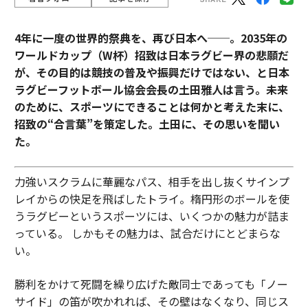
4年に一度の世界的祭典を、再び日本へ──。2035年の
ワールドカップ（W杯）招致は日本ラグビー界の悲願だ
が、その目的は競技の普及や振興だけではない、と日本
ラグビーフットボール協会会長の土田雅人は言う。
未来
のために、スポーツにできることは何かと考えた末に、
招致の“合言葉”を策定した。土田に、その思いを聞い
た。
力強いスクラムに華麗なパス、相手を出し抜くサインプ
レイからの快足を飛ばしたトライ。楕円形のボールを使
うラグビーというスポーツには、いくつかの魅力が詰ま
っている。 しかもその魅力は、試合だけにとどまらな
い。
勝利をかけて死闘を繰り広げた敵同士であっても「ノー
サイド」の笛が吹かれれば、その壁はなくなり、同じス