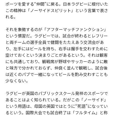
ポーツを愛する“仲間”に戻る。日本ラグビーに根付いた
この精神は「ノーサイドスピリット」という言葉で表さ
れる。
それを象徴するのが「アフターマッチファンクション」
という慣習だ。ラグビーでは、試合が終わるとレフリー
と両チームの選手全員で健闘をたたえあう交流会があ
り、左手にはビールを持ち、右手は握手を交わすために
空けておくという決まりごとがあるという。それは観客
にも共通しており、観戦席が野球やサッカーのように敵
と味方で分かれておらず、仲良く並んで観戦し、試合後
は近くのパブで一緒になってビールを酌み交わすことも
少なくない。
ラグビーが英国のパブリックスクール発祥のスポーツで
あることはよく知られている。だがこの「ノーサイド」
という用語は、母国の英国ではとうに“死語”になってい
るという。国際大会でも試合終了は「フルタイム」と称