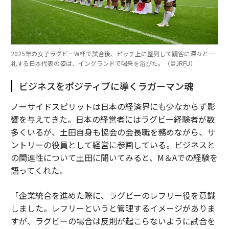
2025年の女子ラグビーW杯で試合後、ピッチ上に整列して観客に深々と一
礼する日本代表の姿は、イングランドで喝采を浴びた。（©︎JRFU）
ビジネスをポジティブに導くラガーマン魂
ノーサイドスピリットは日本の経済界にも少なからず影
響を与えてきた。日本の経営者にはラグビー経験者が数
多くいるが、土田自身も協会の会長職を務めながら、サ
ントリーの役員として経営に参画している。ビジネスと
の関連性について土田に聞いてみると、M＆Aでの経験を
語ってくれた。
「企業統合を進めた際に、ラグビーのレフリー役を意識
しました。レフリーというと管理するイメージがありま
すが、ラグビーの場合は反則が起こらないように試合を