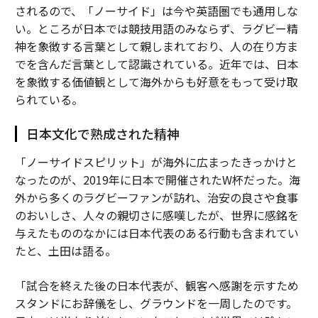
されるので、「ノーサイド」は今や英語圏でも通用しな
い。ところが日本では競技用語のみならず、ラグビー精
神を象徴する言葉として親しまれており、人の在り方ま
でを含んだ言葉として認識されている。近年では、日本
を象徴する価値観として海外からも好意をもって受け取
られている。
日本文化で熟成された精神
「ノーサイドスピリット」が海外に広まったきっかけと
なったのが、2019年に日本で開催されたW杯だった。海
外から多くのラグビーファンが訪れ、治安の良さや食事
のおいしさ、人々の親切さに感嘆したが、世界に感銘を
与えたもののなかには日本代表のある行動も含まれてい
たと、土田は語る。
「試合を終えた後の日本代表が、観客へ感謝を示すため
スタンドにお辞儀をし、グラウンドを一周したのです。