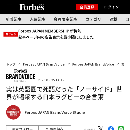
会員登録
ログイン
新着記事
人気記事
会員限定記事
カテゴリ
連載
コ
Forbes JAPAN MEMBERSHIP 新機能｜
NEWS
記事ページ内の広告表示を最小限にしました
トップ
Forbes JAPAN BrandVoice
Forbes JAPAN BrandVoice
実は
2026.05.25 14:15
実は英語圏で死語だった「ノーサイド」世
界が喝采する日本ラグビーの合言葉
Forbes JAPAN BrandVoice Studio
著者フォロー
記事を保存