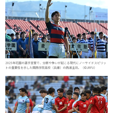
2025年花園の選手宣誓で、分断や争いが起こる現代にノーサイドスピリッ
トの重要性を示した関西学院高校（兵庫）の西浦主将。（©︎JRFU）