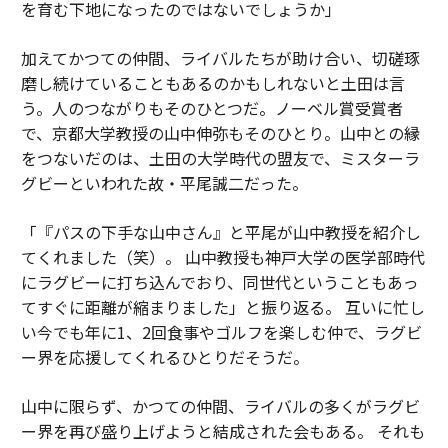
を育む下地になったのではないでしょうか」
加えてかつての仲間、ライバルたちが助け合い、切磋琢
磨し続けていることもあるのかもしれないと土田は言
う。人のつながりもそのひとつだ。ノーベル賞受賞者
で、京都大学教授の山中伸弥もそのひとり。山中との縁
をつないだのは、土田の大学時代の盟友で、ミスターラ
グビーといわれた故・平尾誠二だった。
「『パスの下手な山中さん』と平尾が山中教授を紹介し
てくれました（笑）。 山中教授も神戸大学の医学部時代
にラグビーに打ち込んでおり、同世代ということもあっ
てすぐに距離が縮まりました」と振り返る。 互いに忙し
い今でも年に1、2回食事やゴルフを楽しむ仲で、ラグビ
ー界を応援してくれるひとりだそうだ。
山中に限らず、かつての仲間、ライバルの多くがラグビ
ー界を再び盛り上げようと結成された会もある。 それも