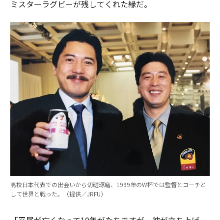
ミスターラグビーが残してくれた縁だ。
高校日本代表での出会いから切磋琢磨、1999年のW杯では監督とコーチと
して世界と戦った。（提供／JRFU）