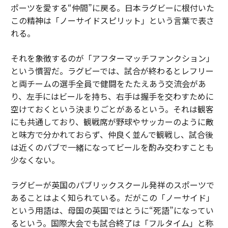
ポーツを愛する“仲間”に戻る。日本ラグビーに根付いた
この精神は「ノーサイドスピリット」という言葉で表さ
れる。
それを象徴するのが「アフターマッチファンクション」
という慣習だ。ラグビーでは、試合が終わるとレフリー
と両チームの選手全員で健闘をたたえあう交流会があ
り、左手にはビールを持ち、右手は握手を交わすために
空けておくという決まりごとがあるという。それは観客
にも共通しており、観戦席が野球やサッカーのように敵
と味方で分かれておらず、仲良く並んで観戦し、試合後
は近くのパブで一緒になってビールを酌み交わすことも
少なくない。
ラグビーが英国のパブリックスクール発祥のスポーツで
あることはよく知られている。だがこの「ノーサイド」
という用語は、母国の英国ではとうに“死語”になってい
るという。国際大会でも試合終了は「フルタイム」と称