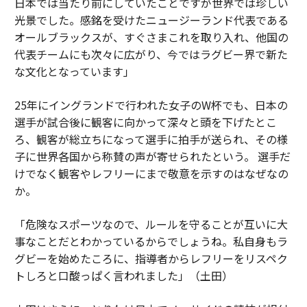
日本では当たり前にしていたことですが世界では珍しい
光景でした。感銘を受けたニュージーランド代表である
オールブラックスが、すぐさまこれを取り入れ、他国の
代表チームにも次々に広がり、今ではラグビー界で新た
な文化となっています」
25年にイングランドで行われた女子のW杯でも、日本の
選手が試合後に観客に向かって深々と頭を下げたとこ
ろ、観客が総立ちになって選手に拍手が送られ、その様
子に世界各国から称賛の声が寄せられたという。 選手だ
けでなく観客やレフリーにまで敬意を示すのはなぜなの
か。
「危険なスポーツなので、ルールを守ることが互いに大
事なことだとわかっているからでしょうね。私自身もラ
グビーを始めたころに、指導者からレフリーをリスペク
トしろと口酸っぱく言われました」（土田）