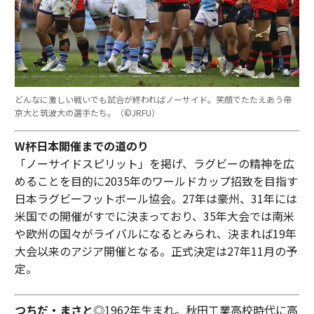
どんなに激しい戦いでも試合が終わればノーサイド。笑顔でたたえあう帝
京大と筑波大の選手たち。（©︎JRFU）
W杯日本開催までの道のり
「ノーサイドスピリット」を掲げ、ラグビーの精神を広
めることを目的に2035年のワールドカップ招致を目指す
日本ラグビーフットボール協会。27年は豪州、31年には
米国での開催がすでに決まっており、35年大会では南米
や欧州の国々がライバルになるとみられ、決まれば19年
大会以来のアジア開催となる。正式決定は27年11月の予
定。
つちだ・まさと
◎1962年生まれ。秋田工業高校時代に高