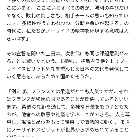
こにいます。 ここにいるすべての者が、勝利の喜びだけ
でなく、敗北の悔しさも、相手チームの思いも知ってい
ます。 多様性がうたわれつつ、分断や争いが起きるこの
時代に、私たちがノーサイドの精神を体現する意味は大
きいはず」
その宣誓を聞いた土田は、次世代にも同じ課題意識があ
ることに驚いたという。 同時に、招致を契機としてノー
サイドスピリットや礼を重んじる日本の文化を発信して
いく意志を、あらためて固めたそうだ。
「例えば、フランスでは柔道がとても人気ですが、それ
はフランスが移民の国であることが関係しているといい
ます。 柔道の礼節を通して、多様な背景をもつ子どもた
ちが、他者への敬意や礼儀を学ぶことができる。 人を尊
重し、規律と品位をもって結束して情熱的に動く。 まさ
にノーサイドスピリットが世界から求められていること
の証左です」