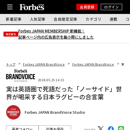
会員登録
ログイン
新着記事
人気記事
会員限定記事
カテゴリ
連載
コ
Forbes JAPAN MEMBERSHIP 新機能｜
NEWS
記事ページ内の広告表示を最小限にしました
トップ
Forbes JAPAN BrandVoice
Forbes JAPAN BrandVoice
実は
2026.05.25 14:15
実は英語圏で死語だった「ノーサイド」世
界が喝采する日本ラグビーの合言葉
Forbes JAPAN BrandVoice Studio
著者フォロー
記事を保存