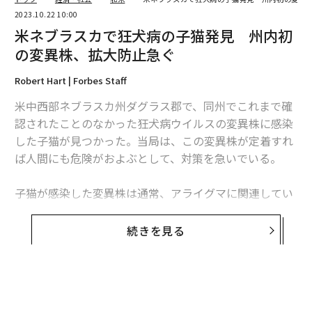
2023.10.22 10:00
米ネブラスカで狂犬病の子猫発見 州内初
の変異株、拡大防止急ぐ
Robert Hart | Forbes Staff
米中西部ネブラスカ州ダグラス郡で、同州でこれまで確
認されたことのなかった狂犬病ウイルスの変異株に感染
した子猫が見つかった。当局は、この変異株が定着すれ
ば人間にも危険がおよぶとして、対策を急いでいる。
子猫が感染した変異株は通常、アライグマに関連してい
るもので、米国の南東部では一般的であるものの、アパ
ラチア山脈以西ではあまり見られない。感染したのは、
続きを見る
生後わずか数カ月とみられる野良猫だった。
連邦政府と州、地元の保健・野生生物管理当局は、ダグ
ラス郡でアライグマの捕獲・検査・ワクチン接種を実施