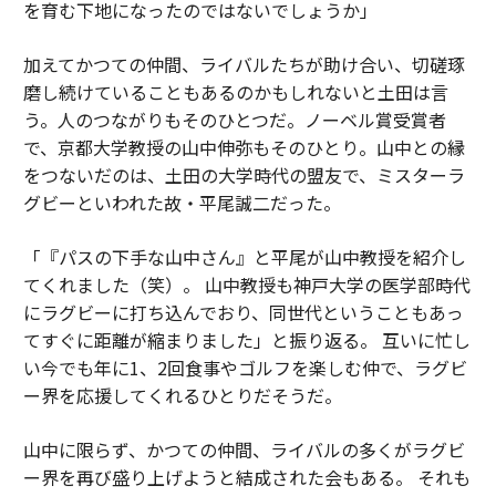
を育む下地になったのではないでしょうか」
加えてかつての仲間、ライバルたちが助け合い、切磋琢
磨し続けていることもあるのかもしれないと土田は言
う。人のつながりもそのひとつだ。ノーベル賞受賞者
で、京都大学教授の山中伸弥もそのひとり。山中との縁
をつないだのは、土田の大学時代の盟友で、ミスターラ
グビーといわれた故・平尾誠二だった。
「『パスの下手な山中さん』と平尾が山中教授を紹介し
てくれました（笑）。 山中教授も神戸大学の医学部時代
にラグビーに打ち込んでおり、同世代ということもあっ
てすぐに距離が縮まりました」と振り返る。 互いに忙し
い今でも年に1、2回食事やゴルフを楽しむ仲で、ラグビ
ー界を応援してくれるひとりだそうだ。
山中に限らず、かつての仲間、ライバルの多くがラグビ
ー界を再び盛り上げようと結成された会もある。 それも