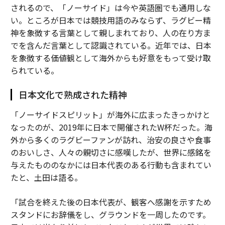
されるので、「ノーサイド」は今や英語圏でも通用しな
い。ところが日本では競技用語のみならず、ラグビー精
神を象徴する言葉として親しまれており、人の在り方ま
でを含んだ言葉として認識されている。近年では、日本
を象徴する価値観として海外からも好意をもって受け取
られている。
日本文化で熟成された精神
「ノーサイドスピリット」が海外に広まったきっかけと
なったのが、2019年に日本で開催されたW杯だった。海
外から多くのラグビーファンが訪れ、治安の良さや食事
のおいしさ、人々の親切さに感嘆したが、世界に感銘を
与えたもののなかには日本代表のある行動も含まれてい
たと、土田は語る。
「試合を終えた後の日本代表が、観客へ感謝を示すため
スタンドにお辞儀をし、グラウンドを一周したのです。