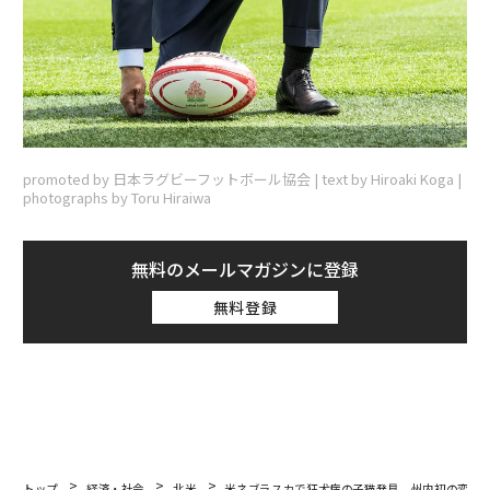
promoted by 日本ラグビーフットボール協会 | text by Hiroaki Koga |
photographs by Toru Hiraiwa
無料のメールマガジンに登録
無料登録
トップ
経済・社会
北米
米ネブラスカで狂犬病の子猫発見 州内初の変異