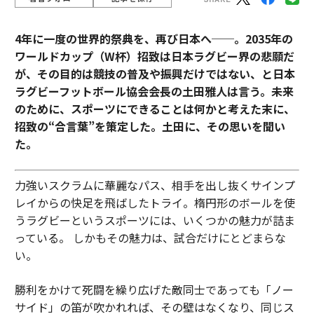
4年に一度の世界的祭典を、再び日本へ──。2035年の
ワールドカップ（W杯）招致は日本ラグビー界の悲願だ
が、その目的は競技の普及や振興だけではない、と日本
ラグビーフットボール協会会長の土田雅人は言う。
未来
のために、スポーツにできることは何かと考えた末に、
招致の“合言葉”を策定した。土田に、その思いを聞い
た。
力強いスクラムに華麗なパス、相手を出し抜くサインプ
レイからの快足を飛ばしたトライ。楕円形のボールを使
うラグビーというスポーツには、いくつかの魅力が詰ま
っている。 しかもその魅力は、試合だけにとどまらな
い。
勝利をかけて死闘を繰り広げた敵同士であっても「ノー
サイド」の笛が吹かれれば、その壁はなくなり、同じス