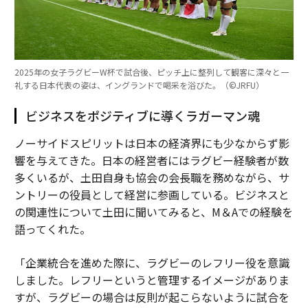
2025年の女子ラグビーW杯で試合後、ピッチ上に整列して観客に深々と一
礼する日本代表の姿は、イングランドで喝采を浴びた。（©︎JRFU）
ビジネスをポジティブに導くラガーマン魂
ノーサイドスピリットは日本の経済界にも少なからず影
響を与えてきた。日本の経営者にはラグビー経験者が数
多くいるが、土田自身も協会の会長職を務めながら、サ
ントリーの役員として経営に参画している。ビジネスと
の関連性について土田に聞いてみると、M＆Aでの経験を
語ってくれた。
「企業統合を進めた際に、ラグビーのレフリー役を意識
しました。レフリーというと管理するイメージがありま
すが、ラグビーの場合は反則が起こらないように試合を