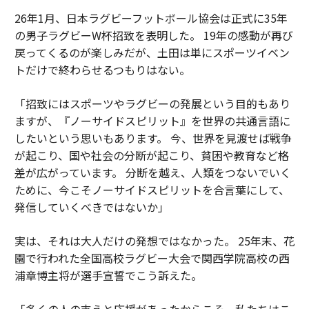
26年1月、日本ラグビーフットボール協会は正式に35年
の男子ラグビーW杯招致を表明した。 19年の感動が再び
戻ってくるのが楽しみだが、土田は単にスポーツイベン
トだけで終わらせるつもりはない。
「招致にはスポーツやラグビーの発展という目的もあり
ますが、『ノーサイドスピリット』を世界の共通言語に
したいという思いもあります。 今、世界を見渡せば戦争
が起こり、国や社会の分断が起こり、貧困や教育など格
差が広がっています。 分断を越え、人類をつないでいく
ために、今こそノーサイドスピリットを合言葉にして、
発信していくべきではないか」
実は、それは大人だけの発想ではなかった。 25年末、花
園で行われた全国高校ラグビー大会で関西学院高校の西
浦章博主将が選手宣誓でこう訴えた。
「多くの人の支えと応援があったからこそ、私たちはこ