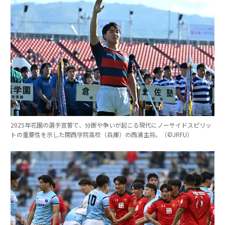
2025年花園の選手宣誓で、分断や争いが起こる現代にノーサイドスピリッ
トの重要性を示した関西学院高校（兵庫）の西浦主将。（©︎JRFU）