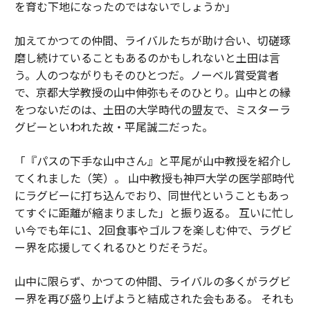
を育む下地になったのではないでしょうか」
加えてかつての仲間、ライバルたちが助け合い、切磋琢
磨し続けていることもあるのかもしれないと土田は言
う。人のつながりもそのひとつだ。ノーベル賞受賞者
で、京都大学教授の山中伸弥もそのひとり。山中との縁
をつないだのは、土田の大学時代の盟友で、ミスターラ
グビーといわれた故・平尾誠二だった。
「『パスの下手な山中さん』と平尾が山中教授を紹介し
てくれました（笑）。 山中教授も神戸大学の医学部時代
にラグビーに打ち込んでおり、同世代ということもあっ
てすぐに距離が縮まりました」と振り返る。 互いに忙し
い今でも年に1、2回食事やゴルフを楽しむ仲で、ラグビ
ー界を応援してくれるひとりだそうだ。
山中に限らず、かつての仲間、ライバルの多くがラグビ
ー界を再び盛り上げようと結成された会もある。 それも