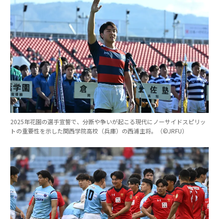
2025年花園の選手宣誓で、分断や争いが起こる現代にノーサイドスピリッ
トの重要性を示した関西学院高校（兵庫）の西浦主将。（©︎JRFU）