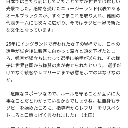
日本では当たり前にしていたことですが世界では珍しい
光景でした。感銘を受けたニュージーランド代表である
オールブラックスが、すぐさまこれを取り入れ、他国の
代表チームにも次々に広がり、今ではラグビー界で新た
な文化となっています」
25年にイングランドで行われた女子のW杯でも、日本の
選手が試合後に観客に向かって深々と頭を下げたとこ
ろ、観客が総立ちになって選手に拍手が送られ、その様
子に世界各国から称賛の声が寄せられたという。 選手だ
けでなく観客やレフリーにまで敬意を示すのはなぜなの
か。
「危険なスポーツなので、ルールを守ることが互いに大
事なことだとわかっているからでしょうね。私自身もラ
グビーを始めたころに、指導者からレフリーをリスペク
トしろと口酸っぱく言われました」（土田）