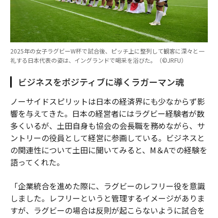
2025年の女子ラグビーW杯で試合後、ピッチ上に整列して観客に深々と一
礼する日本代表の姿は、イングランドで喝采を浴びた。（©︎JRFU）
ビジネスをポジティブに導くラガーマン魂
ノーサイドスピリットは日本の経済界にも少なからず影
響を与えてきた。日本の経営者にはラグビー経験者が数
多くいるが、土田自身も協会の会長職を務めながら、サ
ントリーの役員として経営に参画している。ビジネスと
の関連性について土田に聞いてみると、M＆Aでの経験を
語ってくれた。
「企業統合を進めた際に、ラグビーのレフリー役を意識
しました。レフリーというと管理するイメージがありま
すが、ラグビーの場合は反則が起こらないように試合を