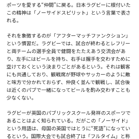
ポーツを愛する“仲間”に戻る。日本ラグビーに根付いた
この精神は「ノーサイドスピリット」という言葉で表さ
れる。
それを象徴するのが「アフターマッチファンクション」
という慣習だ。ラグビーでは、試合が終わるとレフリー
と両チームの選手全員で健闘をたたえあう交流会があ
り、左手にはビールを持ち、右手は握手を交わすために
空けておくという決まりごとがあるという。それは観客
にも共通しており、観戦席が野球やサッカーのように敵
と味方で分かれておらず、仲良く並んで観戦し、試合後
は近くのパブで一緒になってビールを酌み交わすことも
少なくない。
ラグビーが英国のパブリックスクール発祥のスポーツで
あることはよく知られている。だがこの「ノーサイド」
という用語は、母国の英国ではとうに“死語”になってい
るという。国際大会でも試合終了は「フルタイム」と称