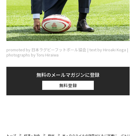
promoted by 日本ラグビーフットボール協会 | text by Hiroaki Koga |
photographs by Toru Hiraiwa
無料のメールマガジンに登録
無料登録
トップ
経済・社会
欧州
米・ウクライナの防空がともに試練に パトリオ