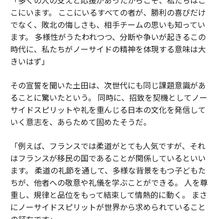
こにいます。 ここにいるすべての者が、勝利の喜びだけ
でなく、敗北の悔しさも、相手チームの思いも知ってい
ます。 多様性がうたわれつつ、分断や争いが起きるこの
時代に、私たちがノーサイドの精神を体現する意味は大
きいはず」
その宣誓を聞いた土田は、次世代にも同じ課題意識があ
ることに驚いたという。 同時に、招致を契機としてノー
サイドスピリットや礼を重んじる日本の文化を発信して
いく意志を、あらためて固めたそうだ。
「例えば、フランスでは柔道がとても人気ですが、それ
はフランスが移民の国であることが関係しているといい
ます。 柔道の礼節を通して、多様な背景をもつ子どもた
ちが、他者への敬意や礼儀を学ぶことができる。 人を尊
重し、規律と品位をもって結束して情熱的に動く。 まさ
にノーサイドスピリットが世界から求められていること
の証左です」