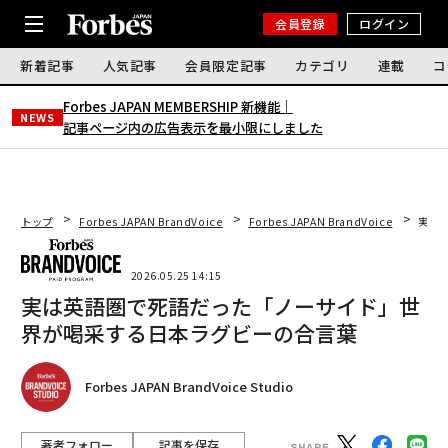
会員登録
ログイン
新着記事
人気記事
会員限定記事
カテゴリ
連載
コ
Forbes JAPAN MEMBERSHIP 新機能｜
NEWS
記事ページ内の広告表示を最小限にしました
トップ
Forbes JAPAN BrandVoice
Forbes JAPAN BrandVoice
実は
2026.05.25 14:15
実は英語圏で死語だった「ノーサイド」世
界が喝采する日本ラグビーの合言葉
Forbes JAPAN BrandVoice Studio
著者フォロー
記事を保存