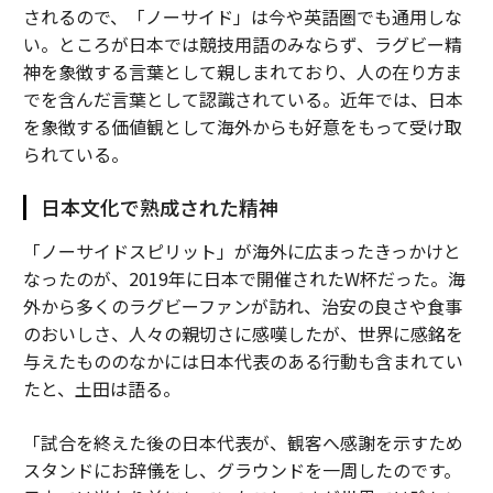
されるので、「ノーサイド」は今や英語圏でも通用しな
い。ところが日本では競技用語のみならず、ラグビー精
神を象徴する言葉として親しまれており、人の在り方ま
でを含んだ言葉として認識されている。近年では、日本
を象徴する価値観として海外からも好意をもって受け取
られている。
日本文化で熟成された精神
「ノーサイドスピリット」が海外に広まったきっかけと
なったのが、2019年に日本で開催されたW杯だった。海
外から多くのラグビーファンが訪れ、治安の良さや食事
のおいしさ、人々の親切さに感嘆したが、世界に感銘を
与えたもののなかには日本代表のある行動も含まれてい
たと、土田は語る。
「試合を終えた後の日本代表が、観客へ感謝を示すため
スタンドにお辞儀をし、グラウンドを一周したのです。