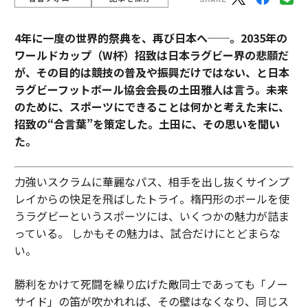
4年に一度の世界的祭典を、再び日本へ──。2035年の
ワールドカップ（W杯）招致は日本ラグビー界の悲願だ
が、その目的は競技の普及や振興だけではない、と日本
ラグビーフットボール協会会長の土田雅人は言う。
未来
のために、スポーツにできることは何かと考えた末に、
招致の“合言葉”を策定した。土田に、その思いを聞い
た。
力強いスクラムに華麗なパス、相手を出し抜くサインプ
レイからの快足を飛ばしたトライ。楕円形のボールを使
うラグビーというスポーツには、いくつかの魅力が詰ま
っている。 しかもその魅力は、試合だけにとどまらな
い。
勝利をかけて死闘を繰り広げた敵同士であっても「ノー
サイド」の笛が吹かれれば、その壁はなくなり、同じス