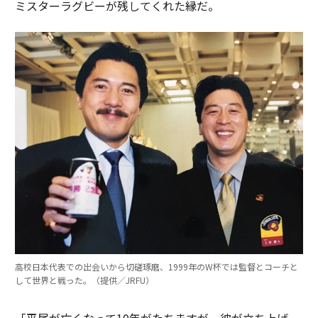
ミスターラグビーが残してくれた縁だ。
高校日本代表での出会いから切磋琢磨、1999年のW杯では監督とコーチと
して世界と戦った。（提供／JRFU）