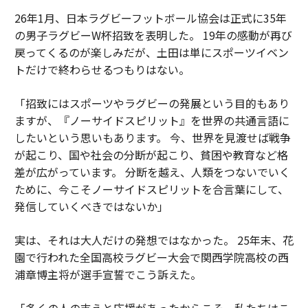
26年1月、日本ラグビーフットボール協会は正式に35年
の男子ラグビーW杯招致を表明した。 19年の感動が再び
戻ってくるのが楽しみだが、土田は単にスポーツイベン
トだけで終わらせるつもりはない。
「招致にはスポーツやラグビーの発展という目的もあり
ますが、『ノーサイドスピリット』を世界の共通言語に
したいという思いもあります。 今、世界を見渡せば戦争
が起こり、国や社会の分断が起こり、貧困や教育など格
差が広がっています。 分断を越え、人類をつないでいく
ために、今こそノーサイドスピリットを合言葉にして、
発信していくべきではないか」
実は、それは大人だけの発想ではなかった。 25年末、花
園で行われた全国高校ラグビー大会で関西学院高校の西
浦章博主将が選手宣誓でこう訴えた。
「多くの人の支えと応援があったからこそ、私たちはこ