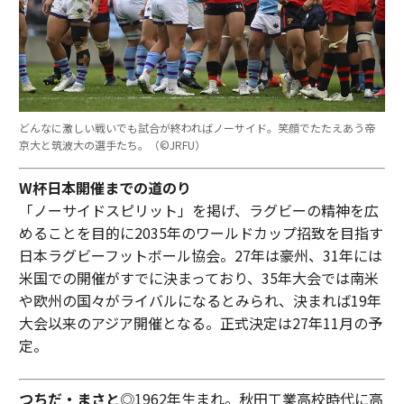
どんなに激しい戦いでも試合が終わればノーサイド。笑顔でたたえあう帝
京大と筑波大の選手たち。（©︎JRFU）
W杯日本開催までの道のり
「ノーサイドスピリット」を掲げ、ラグビーの精神を広
めることを目的に2035年のワールドカップ招致を目指す
日本ラグビーフットボール協会。27年は豪州、31年には
米国での開催がすでに決まっており、35年大会では南米
や欧州の国々がライバルになるとみられ、決まれば19年
大会以来のアジア開催となる。正式決定は27年11月の予
定。
つちだ・まさと
◎1962年生まれ。秋田工業高校時代に高