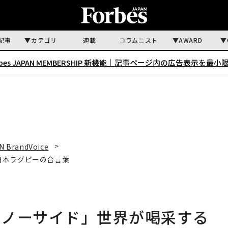
記事
カテゴリ
連載
コラムニスト
AWARD
rbes JAPAN MEMBERSHIP 新機能｜
記事ページ内の広告表示を最小
N BrandVoice
日本ラグビーの合言葉
「ノーサイド」世界が喝采する