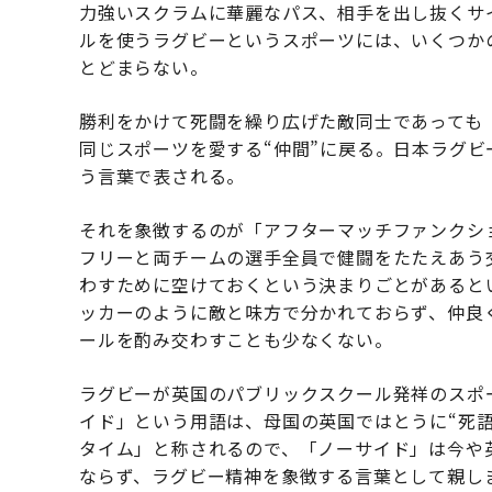
力強いスクラムに華麗なパス、相手を出し抜くサ
ルを使うラグビーというスポーツには、いくつか
とどまらない。
勝利をかけて死闘を繰り広げた敵同士であっても
同じスポーツを愛する“仲間”に戻る。日本ラグ
う言葉で表される。
それを象徴するのが「アフターマッチファンクシ
フリーと両チームの選手全員で健闘をたたえあう
わすために空けておくという決まりごとがあると
ッカーのように敵と味方で分かれておらず、仲良
ールを酌み交わすことも少なくない。
ラグビーが英国のパブリックスクール発祥のスポ
イド」という用語は、母国の英国ではとうに“死
タイム」と称されるので、「ノーサイド」は今や
ならず、ラグビー精神を象徴する言葉として親し