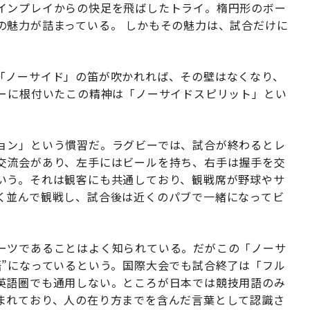
インプレイからの快足を飛ばしたトライ。楕円形のボー
の魅力が詰まっている。 しかもその魅力は、試合だけに
「ノーサイド」の笛が吹かれれば、その壁はなくなり、
ビーに根付いたこの精神は「ノーサイドスピリット」とい
ョン」という慣習だ。ラグビーでは、試合が終わるとレ
交流会があり、左手にはビールを持ち、右手は握手を交
いう。それは観客にも共通しており、観戦席が野球やサ
く並んで観戦し、試合後は近くのパブで一緒になってビ
ーツであることはよく知られている。だがこの「ノーサ
語”になっているという。国際大会でも試合終了は「フル
英語圏でも通用しない。ところが日本では競技用語のみ
まれており、人の在り方までを含んだ言葉として認識さ