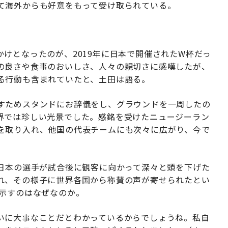
て海外からも好意をもって受け取られている。
けとなったのが、2019年に日本で開催されたW杯だっ
の良さや食事のおいしさ、人々の親切さに感嘆したが、
る行動も含まれていたと、土田は語る。
すためスタンドにお辞儀をし、グラウンドを一周したの
界では珍しい光景でした。感銘を受けたニュージーラン
を取り入れ、他国の代表チームにも次々に広がり、今で
、日本の選手が試合後に観客に向かって深々と頭を下げた
れ、その様子に世界各国から称賛の声が寄せられたとい
を示すのはなぜなのか。
いに大事なことだとわかっているからでしょうね。私自