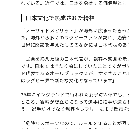
れている。近年では、日本を象徴する価値観とし
日本文化で熟成された精神
「ノーサイドスピリット」が海外に広まったきっか
た。海外から多くのラグビーファンが訪れ、治安
世界に感銘を与えたもののなかには日本代表のあ
「試合を終えた後の日本代表が、観客へ感謝を示
です。日本では当たり前にしていたことですが世
ド代表であるオールブラックスが、すぐさまこれ
はラグビー界で新たな文化となっています」
25年にイングランドで行われた女子のW杯でも
ところ、観客が総立ちになって選手に拍手が送ら
う。 選手だけでなく観客やレフリーにまで敬意
「危険なスポーツなので、ルールを守ることが互