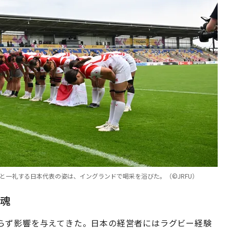
と一礼する日本代表の姿は、イングランドで喝采を浴びた。（©︎JRFU）
魂
らず影響を与えてきた。日本の経営者にはラグビー経験