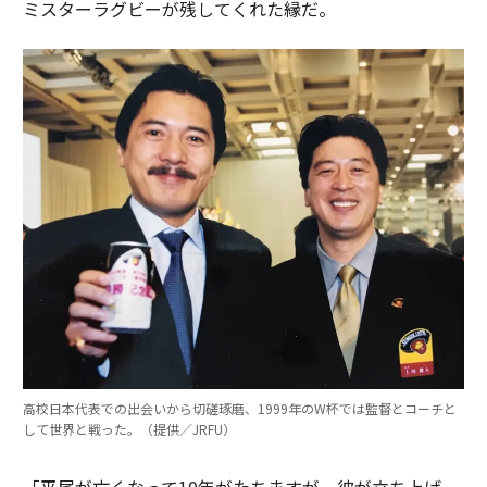
ミスターラグビーが残してくれた縁だ。
高校日本代表での出会いから切磋琢磨、1999年のW杯では監督とコーチと
して世界と戦った。（提供／JRFU）