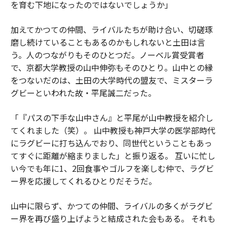
を育む下地になったのではないでしょうか」
加えてかつての仲間、ライバルたちが助け合い、切磋琢
磨し続けていることもあるのかもしれないと土田は言
う。人のつながりもそのひとつだ。ノーベル賞受賞者
で、京都大学教授の山中伸弥もそのひとり。山中との縁
をつないだのは、土田の大学時代の盟友で、ミスターラ
グビーといわれた故・平尾誠二だった。
「『パスの下手な山中さん』と平尾が山中教授を紹介し
てくれました（笑）。 山中教授も神戸大学の医学部時代
にラグビーに打ち込んでおり、同世代ということもあっ
てすぐに距離が縮まりました」と振り返る。 互いに忙し
い今でも年に1、2回食事やゴルフを楽しむ仲で、ラグビ
ー界を応援してくれるひとりだそうだ。
山中に限らず、かつての仲間、ライバルの多くがラグビ
ー界を再び盛り上げようと結成された会もある。 それも