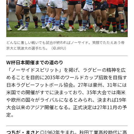
どんなに激しい戦いでも試合が終わればノーサイド。笑顔でたたえあう帝
京大と筑波大の選手たち。（©︎JRFU）
W杯日本開催までの道のり
「ノーサイドスピリット」を掲げ、ラグビーの精神を広
めることを目的に2035年のワールドカップ招致を目指す
日本ラグビーフットボール協会。27年は豪州、31年には
米国での開催がすでに決まっており、35年大会では南米
や欧州の国々がライバルになるとみられ、決まれば19年
大会以来のアジア開催となる。正式決定は27年11月の予
定。
つちだ・まさと
◎1962年生まれ。秋田工業高校時代に高