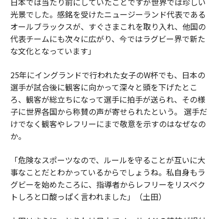
日本では当たり前にしていたことですが世界では珍しい
光景でした。感銘を受けたニュージーランド代表である
オールブラックスが、すぐさまこれを取り入れ、他国の
代表チームにも次々に広がり、今ではラグビー界で新た
な文化となっています」
25年にイングランドで行われた女子のW杯でも、日本の
選手が試合後に観客に向かって深々と頭を下げたとこ
ろ、観客が総立ちになって選手に拍手が送られ、その様
子に世界各国から称賛の声が寄せられたという。 選手だ
けでなく観客やレフリーにまで敬意を示すのはなぜなの
か。
「危険なスポーツなので、ルールを守ることが互いに大
事なことだとわかっているからでしょうね。私自身もラ
グビーを始めたころに、指導者からレフリーをリスペク
トしろと口酸っぱく言われました」（土田）