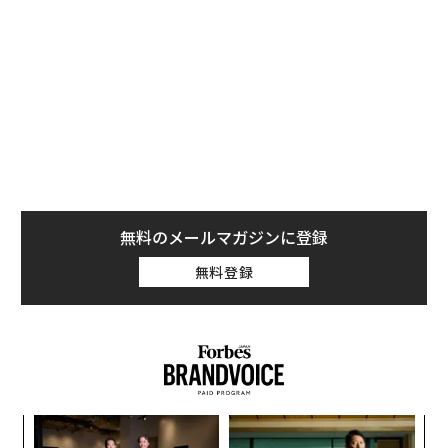
この種のものとしては最大規模だと著者らがいうその研
究では、多種にわたる食物アレルギーとさまざまな種類
のペットとの接触との相関を、3歳までの乳幼児6万6000
人以上を対象に調査した。
無料のメールマガジンに登録
無料登録
パ
技