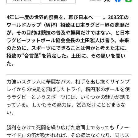
4年に一度の世界的祭典を、再び日本へ──。2035年の
ワールドカップ（W杯）招致は日本ラグビー界の悲願だ
が、その目的は競技の普及や振興だけではない、と日本
ラグビーフットボール協会会長の土田雅人は言う。
未来
のために、スポーツにできることは何かと考えた末に、
招致の“合言葉”を策定した。土田に、その思いを聞い
た。
力強いスクラムに華麗なパス、相手を出し抜くサインプ
レイからの快足を飛ばしたトライ。楕円形のボールを使
うラグビーというスポーツには、いくつかの魅力が詰ま
っている。 しかもその魅力は、試合だけにとどまらな
い。
勝利をかけて死闘を繰り広げた敵同士であっても「ノー
サイド」の笛が吹かれれば、その壁はなくなり、同じス