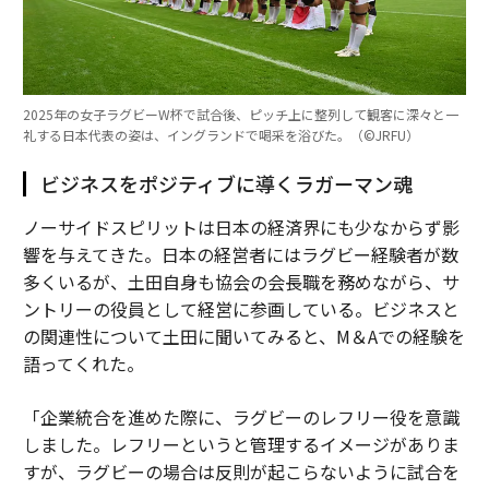
2025年の女子ラグビーW杯で試合後、ピッチ上に整列して観客に深々と一
礼する日本代表の姿は、イングランドで喝采を浴びた。（©︎JRFU）
ビジネスをポジティブに導くラガーマン魂
ノーサイドスピリットは日本の経済界にも少なからず影
響を与えてきた。日本の経営者にはラグビー経験者が数
多くいるが、土田自身も協会の会長職を務めながら、サ
ントリーの役員として経営に参画している。ビジネスと
の関連性について土田に聞いてみると、M＆Aでの経験を
語ってくれた。
「企業統合を進めた際に、ラグビーのレフリー役を意識
しました。レフリーというと管理するイメージがありま
すが、ラグビーの場合は反則が起こらないように試合を