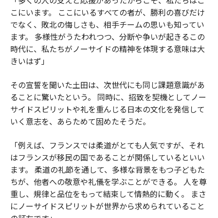
こにいます。 ここにいるすべての者が、勝利の喜びだけ
でなく、敗北の悔しさも、相手チームの思いも知ってい
ます。 多様性がうたわれつつ、分断や争いが起きるこの
時代に、私たちがノーサイドの精神を体現する意味は大
きいはず」
その宣誓を聞いた土田は、次世代にも同じ課題意識があ
ることに驚いたという。 同時に、招致を契機としてノー
サイドスピリットや礼を重んじる日本の文化を発信して
いく意志を、あらためて固めたそうだ。
「例えば、フランスでは柔道がとても人気ですが、それ
はフランスが移民の国であることが関係しているといい
ます。 柔道の礼節を通して、多様な背景をもつ子どもた
ちが、他者への敬意や礼儀を学ぶことができる。 人を尊
重し、規律と品位をもって結束して情熱的に動く。 まさ
にノーサイドスピリットが世界から求められていること
の証左です」