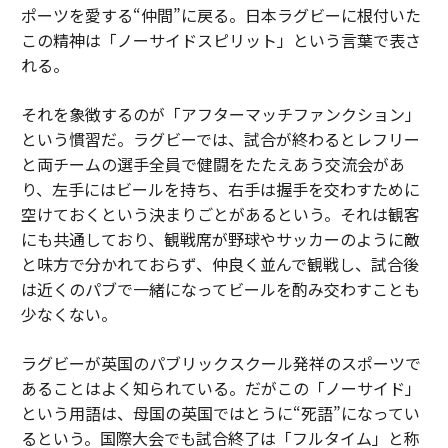
ポーツを愛する“仲間”に戻る。日本ラグビーに根付いた
この精神は「ノーサイドスピリット」という言葉で表さ
れる。
それを象徴するのが「アフターマッチファンクション」
という慣習だ。ラグビーでは、試合が終わるとレフリー
と両チームの選手全員で健闘をたたえあう交流会があ
り、左手にはビールを持ち、右手は握手を交わすために
空けておくという決まりごとがあるという。それは観客
にも共通しており、観戦席が野球やサッカーのように敵
と味方で分かれておらず、仲良く並んで観戦し、試合後
は近くのパブで一緒になってビールを酌み交わすことも
少なくない。
ラグビーが英国のパブリックスクール発祥のスポーツで
あることはよく知られている。だがこの「ノーサイド」
という用語は、母国の英国ではとうに“死語”になってい
るという。国際大会でも試合終了は「フルタイム」と称