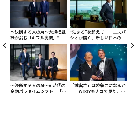
無
な
防
術
た
ア
〜決断する人のAI〜大規模組
“泊まる”を超えて──エスパ
織が挑む「AIフル実装」“使
シオが描く、新しい日本のラ
う”企業から“動く”企業へ【N
グジュアリー（前編）
TTドコモビジネス×PwC】
〜決断する人のAI〜AI時代の
「誠実さ」は競争力になるか
翻訳＝高橋信夫
金融パラダイムシフト、「超
──WEOYモナコで見た、く
個別化」の核心 【MUFG×ウ
ら寿司の経営哲学
ェルスナビ×PwC】
2026年9月号発売中
最新号の購入はこちらから