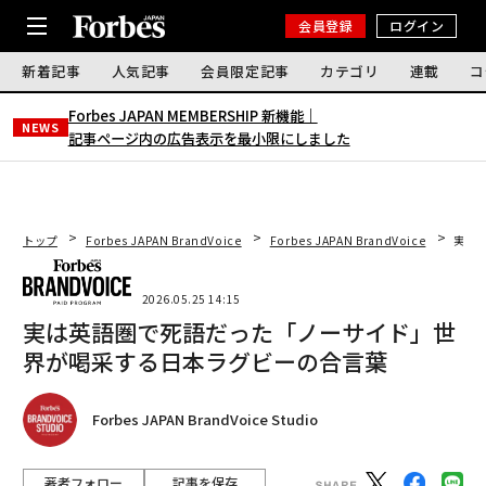
会員登録
ログイン
新着記事
人気記事
会員限定記事
カテゴリ
連載
コ
Forbes JAPAN MEMBERSHIP 新機能｜
NEWS
記事ページ内の広告表示を最小限にしました
トップ
Forbes JAPAN BrandVoice
Forbes JAPAN BrandVoice
実は
2026.05.25 14:15
実は英語圏で死語だった「ノーサイド」世
界が喝采する日本ラグビーの合言葉
Forbes JAPAN BrandVoice Studio
著者フォロー
記事を保存