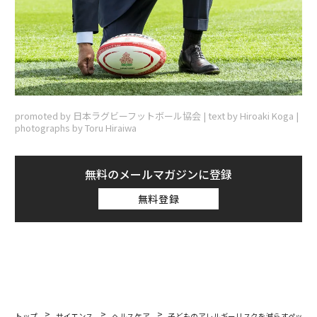
promoted by 日本ラグビーフットボール協会 | text by Hiroaki Koga |
photographs by Toru Hiraiwa
無料のメールマガジンに登録
無料登録
トップ
サイエンス
ヘルスケア
子どものアレルギーリスクを減らすペット