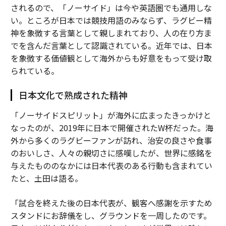
されるので、「ノーサイド」は今や英語圏でも通用しな
い。ところが日本では競技用語のみならず、ラグビー精
神を象徴する言葉として親しまれており、人の在り方ま
でを含んだ言葉として認識されている。近年では、日本
を象徴する価値観として海外からも好意をもって受け取
られている。
日本文化で熟成された精神
「ノーサイドスピリット」が海外に広まったきっかけと
なったのが、2019年に日本で開催されたW杯だった。海
外から多くのラグビーファンが訪れ、治安の良さや食事
のおいしさ、人々の親切さに感嘆したが、世界に感銘を
与えたもののなかには日本代表のある行動も含まれてい
たと、土田は語る。
「試合を終えた後の日本代表が、観客へ感謝を示すため
スタンドにお辞儀をし、グラウンドを一周したのです。