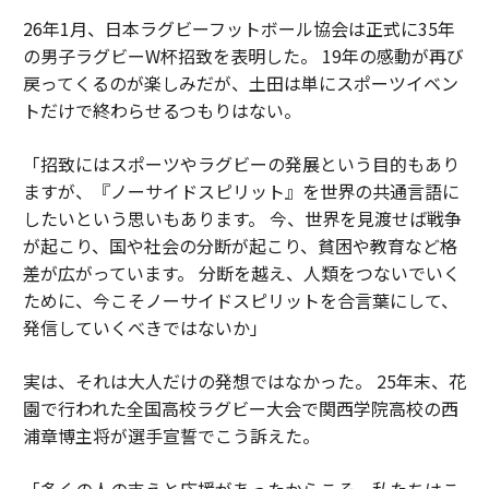
26年1月、日本ラグビーフットボール協会は正式に35年
の男子ラグビーW杯招致を表明した。 19年の感動が再び
戻ってくるのが楽しみだが、土田は単にスポーツイベン
トだけで終わらせるつもりはない。
「招致にはスポーツやラグビーの発展という目的もあり
ますが、『ノーサイドスピリット』を世界の共通言語に
したいという思いもあります。 今、世界を見渡せば戦争
が起こり、国や社会の分断が起こり、貧困や教育など格
差が広がっています。 分断を越え、人類をつないでいく
ために、今こそノーサイドスピリットを合言葉にして、
発信していくべきではないか」
実は、それは大人だけの発想ではなかった。 25年末、花
園で行われた全国高校ラグビー大会で関西学院高校の西
浦章博主将が選手宣誓でこう訴えた。
「多くの人の支えと応援があったからこそ、私たちはこ