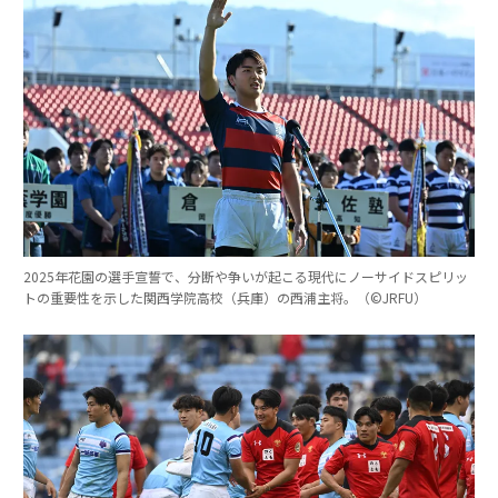
2025年花園の選手宣誓で、分断や争いが起こる現代にノーサイドスピリッ
トの重要性を示した関西学院高校（兵庫）の西浦主将。（©︎JRFU）