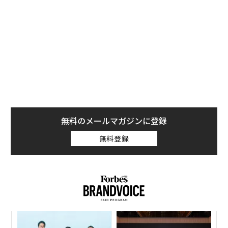
「私の場合は、数カ月前に3万ドル近くまで下がったと
きに個人的に買っていた。多くの人が、底値で買いを入
れるための資金を確保している」と、パウエルは話し
た。
無料のメールマガジンに登録
無料登録
A
顧客