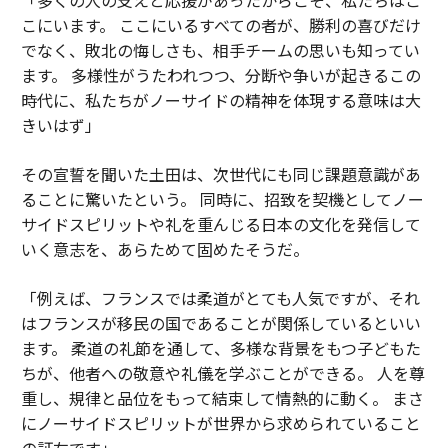
こにいます。 ここにいるすべての者が、勝利の喜びだけ
でなく、敗北の悔しさも、相手チームの思いも知ってい
ます。 多様性がうたわれつつ、分断や争いが起きるこの
時代に、私たちがノーサイドの精神を体現する意味は大
きいはず」
その宣誓を聞いた土田は、次世代にも同じ課題意識があ
ることに驚いたという。 同時に、招致を契機としてノー
サイドスピリットや礼を重んじる日本の文化を発信して
いく意志を、あらためて固めたそうだ。
「例えば、フランスでは柔道がとても人気ですが、それ
はフランスが移民の国であることが関係しているといい
ます。 柔道の礼節を通して、多様な背景をもつ子どもた
ちが、他者への敬意や礼儀を学ぶことができる。 人を尊
重し、規律と品位をもって結束して情熱的に動く。 まさ
にノーサイドスピリットが世界から求められていること
の証左です」