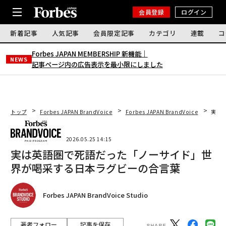
会員登録
ログイン
新着記事
人気記事
会員限定記事
カテゴリ
連載
コ
Forbes JAPAN MEMBERSHIP 新機能｜
NEWS
記事ページ内の広告表示を最小限にしました
トップ
Forbes JAPAN BrandVoice
Forbes JAPAN BrandVoice
実は
2026.05.25 14:15
実は英語圏で死語だった「ノーサイド」世
界が喝采する日本ラグビーの合言葉
Forbes JAPAN BrandVoice Studio
著者フォロー
記事を保存