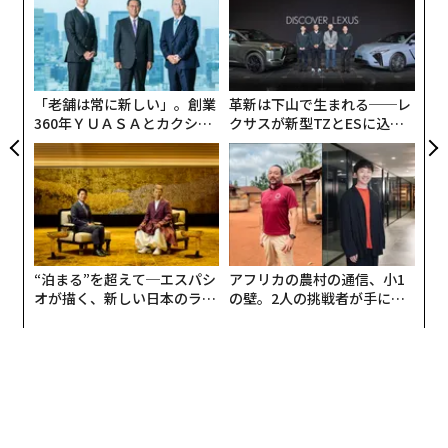
pa
内
な
グ
実
全
「老舗は常に新しい」。創業
革新は下山で生まれる──レ
360年ＹＵＡＳＡとカクシン
クサスが新型TZとESに込め
CEO田尻望が語る、AIを超え
た「DISCOVER」の哲学
る人の価値
“泊まる”を超えて─エスパシ
アフリカの農村の通信、小1
編集＝上田裕資
オが描く、新しい日本のラグ
の壁。2人の挑戦者が手にし
ジュアリー（中編）
た「次なる武器」
2026年9月号発売中
最新号の購入はこちらから