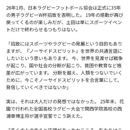
26年1月、日本ラグビーフットボール協会は正式に35年
の男子ラグビーW杯招致を表明した。 19年の感動が再び
戻ってくるのが楽しみだが、土田は単にスポーツイベン
トだけで終わらせるつもりはない。
「招致にはスポーツやラグビーの発展という目的もあり
ますが、『ノーサイドスピリット』を世界の共通言語に
したいという思いもあります。 今、世界を見渡せば戦争
が起こり、国や社会の分断が起こり、貧困や教育など格
差が広がっています。 分断を越え、人類をつないでいく
ために、今こそノーサイドスピリットを合言葉にして、
発信していくべきではないか」
実は、それは大人だけの発想ではなかった。 25年末、花
園で行われた全国高校ラグビー大会で関西学院高校の西
浦章博主将が選手宣誓でこう訴えた。
「多くの人の支えと応援があったからこそ、私たちはこ