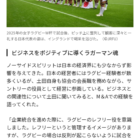
2025年の女子ラグビーW杯で試合後、ピッチ上に整列して観客に深々と一
礼する日本代表の姿は、イングランドで喝采を浴びた。（©︎JRFU）
ビジネスをポジティブに導くラガーマン魂
ノーサイドスピリットは日本の経済界にも少なからず影
響を与えてきた。日本の経営者にはラグビー経験者が数
多くいるが、土田自身も協会の会長職を務めながら、サ
ントリーの役員として経営に参画している。ビジネスと
の関連性について土田に聞いてみると、M＆Aでの経験を
語ってくれた。
「企業統合を進めた際に、ラグビーのレフリー役を意識
しました。レフリーというと管理するイメージがありま
すが、ラグビーの場合は反則が起こらないように試合を