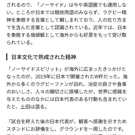
されるので、「ノーサイド」は今や英語圏でも通用しな
い。ところが日本では競技用語のみならず、ラグビー精
神を象徴する言葉として親しまれており、人の在り方ま
でを含んだ言葉として認識されている。近年では、日本
を象徴する価値観として海外からも好意をもって受け取
られている。
日本文化で熟成された精神
「ノーサイドスピリット」が海外に広まったきっかけと
なったのが、2019年に日本で開催されたW杯だった。海
外から多くのラグビーファンが訪れ、治安の良さや食事
のおいしさ、人々の親切さに感嘆したが、世界に感銘を
与えたもののなかには日本代表のある行動も含まれてい
たと、土田は語る。
「試合を終えた後の日本代表が、観客へ感謝を示すため
スタンドにお辞儀をし、グラウンドを一周したのです。