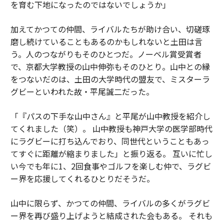
を育む下地になったのではないでしょうか」
加えてかつての仲間、ライバルたちが助け合い、切磋琢
磨し続けていることもあるのかもしれないと土田は言
う。人のつながりもそのひとつだ。ノーベル賞受賞者
で、京都大学教授の山中伸弥もそのひとり。山中との縁
をつないだのは、土田の大学時代の盟友で、ミスターラ
グビーといわれた故・平尾誠二だった。
「『パスの下手な山中さん』と平尾が山中教授を紹介し
てくれました（笑）。 山中教授も神戸大学の医学部時代
にラグビーに打ち込んでおり、同世代ということもあっ
てすぐに距離が縮まりました」と振り返る。 互いに忙し
い今でも年に1、2回食事やゴルフを楽しむ仲で、ラグビ
ー界を応援してくれるひとりだそうだ。
山中に限らず、かつての仲間、ライバルの多くがラグビ
ー界を再び盛り上げようと結成された会もある。 それも