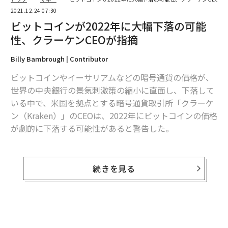
2021.12.24 07:30
ビットコインが2022年に大幅下落の可能
性、クラーケンCEOが指摘
Billy Bambrough | Contributor
ビットコインやイーサリアムなどの暗号通貨の価格が、
世界の中央銀行の景気刺激策の縮小に直面し、下落して
いる中で、米国を拠点とする暗号通貨取引所「クラーケ
ン（Kraken）」のCEOは、2022年にビットコインの価格
が劇的に下落する可能性があると警告した。
クラーケンのCEOのジェシー・パウエル（Jesse Powel
l）は、12月17日のブルームバーグのインタビューで、
続きを見る
「多くの人が4万ドル以下に下がった時が買い時だと考
えている」と述べ、ビットコインの価格が冬の間に4万
ドル以下に下落する可能性があると付け加えた。