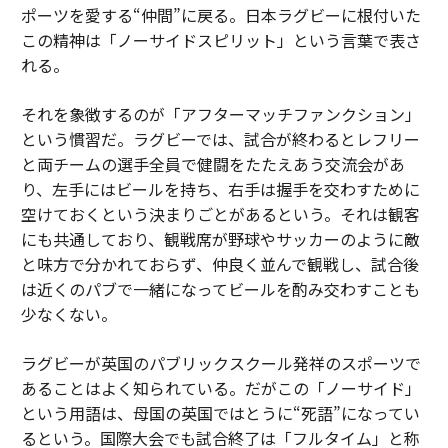
ポーツを愛する“仲間”に戻る。日本ラグビーに根付いた
この精神は「ノーサイドスピリット」という言葉で表さ
れる。
それを象徴するのが「アフターマッチファンクション」
という慣習だ。ラグビーでは、試合が終わるとレフリー
と両チームの選手全員で健闘をたたえあう交流会があ
り、左手にはビールを持ち、右手は握手を交わすために
空けておくという決まりごとがあるという。それは観客
にも共通しており、観戦席が野球やサッカーのように敵
と味方で分かれておらず、仲良く並んで観戦し、試合後
は近くのパブで一緒になってビールを酌み交わすことも
少なくない。
ラグビーが英国のパブリックスクール発祥のスポーツで
あることはよく知られている。だがこの「ノーサイド」
という用語は、母国の英国ではとうに“死語”になってい
るという。国際大会でも試合終了は「フルタイム」と称