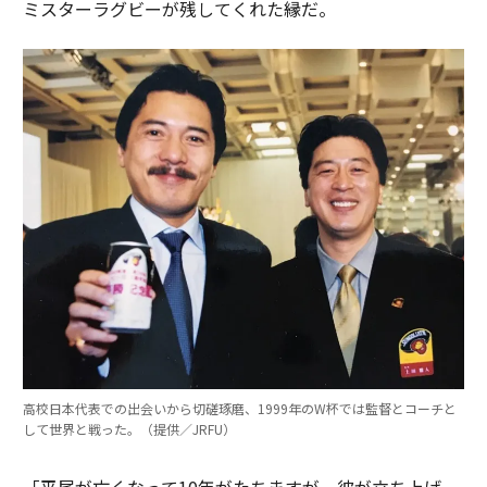
ミスターラグビーが残してくれた縁だ。
高校日本代表での出会いから切磋琢磨、1999年のW杯では監督とコーチと
して世界と戦った。（提供／JRFU）