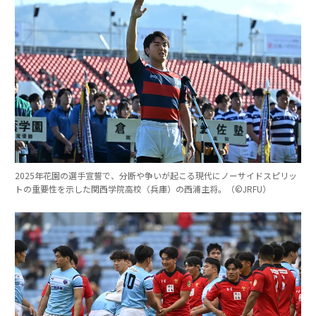
2025年花園の選手宣誓で、分断や争いが起こる現代にノーサイドスピリッ
トの重要性を示した関西学院高校（兵庫）の西浦主将。（©︎JRFU）