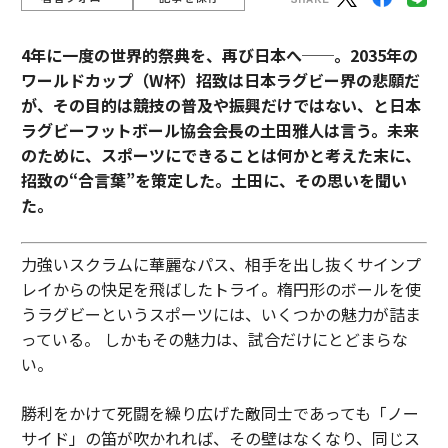
4年に一度の世界的祭典を、再び日本へ──。2035年の
ワールドカップ（W杯）招致は日本ラグビー界の悲願だ
が、その目的は競技の普及や振興だけではない、と日本
ラグビーフットボール協会会長の土田雅人は言う。
未来
のために、スポーツにできることは何かと考えた末に、
招致の“合言葉”を策定した。土田に、その思いを聞い
た。
力強いスクラムに華麗なパス、相手を出し抜くサインプ
レイからの快足を飛ばしたトライ。楕円形のボールを使
うラグビーというスポーツには、いくつかの魅力が詰ま
っている。 しかもその魅力は、試合だけにとどまらな
い。
勝利をかけて死闘を繰り広げた敵同士であっても「ノー
サイド」の笛が吹かれれば、その壁はなくなり、同じス