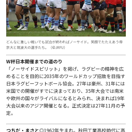
どんなに激しい戦いでも試合が終わればノーサイド。笑顔でたたえあう帝
京大と筑波大の選手たち。（©︎JRFU）
W杯日本開催までの道のり
「ノーサイドスピリット」を掲げ、ラグビーの精神を広
めることを目的に2035年のワールドカップ招致を目指す
日本ラグビーフットボール協会。27年は豪州、31年には
米国での開催がすでに決まっており、35年大会では南米
や欧州の国々がライバルになるとみられ、決まれば19年
大会以来のアジア開催となる。正式決定は27年11月の予
定。
つちだ・まさと
◎1962年生まれ。秋田工業高校時代に高