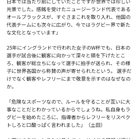
日本では当たり前にしていたことですが世界では珍しい
光景でした。感銘を受けたニュージーランド代表である
オールブラックスが、すぐさまこれを取り入れ、他国の
代表チームにも次々に広がり、今ではラグビー界で新た
な文化となっています」
25年にイングランドで行われた女子のW杯でも、日本の
選手が試合後に観客に向かって深々と頭を下げたとこ
ろ、観客が総立ちになって選手に拍手が送られ、その様
子に世界各国から称賛の声が寄せられたという。 選手だ
けでなく観客やレフリーにまで敬意を示すのはなぜなの
か。
「危険なスポーツなので、ルールを守ることが互いに大
事なことだとわかっているからでしょうね。私自身もラ
グビーを始めたころに、指導者からレフリーをリスペク
トしろと口酸っぱく言われました」（土田）