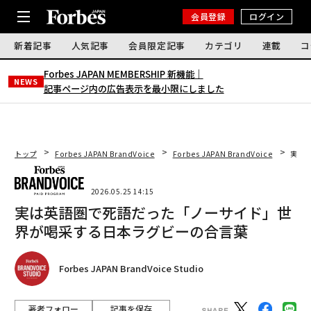
会員登録
ログイン
新着記事
人気記事
会員限定記事
カテゴリ
連載
コ
Forbes JAPAN MEMBERSHIP 新機能｜
NEWS
記事ページ内の広告表示を最小限にしました
トップ
Forbes JAPAN BrandVoice
Forbes JAPAN BrandVoice
実は
2026.05.25 14:15
実は英語圏で死語だった「ノーサイド」世
界が喝采する日本ラグビーの合言葉
Forbes JAPAN BrandVoice Studio
著者フォロー
記事を保存