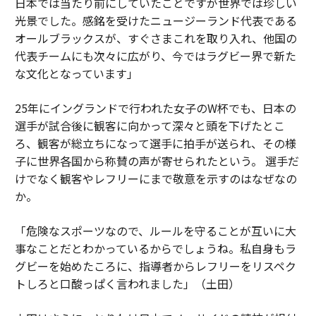
日本では当たり前にしていたことですが世界では珍しい
光景でした。感銘を受けたニュージーランド代表である
オールブラックスが、すぐさまこれを取り入れ、他国の
代表チームにも次々に広がり、今ではラグビー界で新た
な文化となっています」
25年にイングランドで行われた女子のW杯でも、日本の
選手が試合後に観客に向かって深々と頭を下げたとこ
ろ、観客が総立ちになって選手に拍手が送られ、その様
子に世界各国から称賛の声が寄せられたという。 選手だ
けでなく観客やレフリーにまで敬意を示すのはなぜなの
か。
「危険なスポーツなので、ルールを守ることが互いに大
事なことだとわかっているからでしょうね。私自身もラ
グビーを始めたころに、指導者からレフリーをリスペク
トしろと口酸っぱく言われました」（土田）