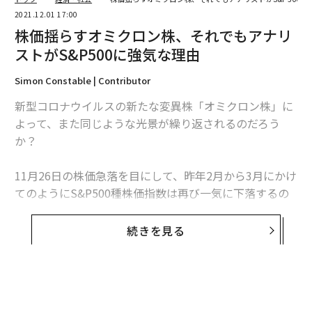
2021.12.01 17:00
株価揺らすオミクロン株、それでもアナリ
ストがS&P500に強気な理由
Simon Constable | Contributor
新型コロナウイルスの新たな変異株「オミクロン株」に
よって、また同じような光景が繰り返されるのだろう
か？
11月26日の株価急落を目にして、昨年2月から3月にかけ
てのようにS&P500種株価指数は再び一気に下落するの
ではないかと思った人もいただろう。
続きを見る
だが、ウォール街のベテランアナリストで調査会社ヤー
デニ・リサーチを率いるエド・ヤーデニの見方は異な
る。ヤーデニはリンクトインに投稿した最新のリポート
で、「S&P500は引き続き上昇し、最高値を更新してい