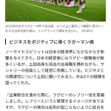
2025年の女子ラグビーW杯で試合後、ピッチ上に整列して観客に深々と一
礼する日本代表の姿は、イングランドで喝采を浴びた。（©︎JRFU）
ビジネスをポジティブに導くラガーマン魂
ノーサイドスピリットは日本の経済界にも少なからず影
響を与えてきた。日本の経営者にはラグビー経験者が数
多くいるが、土田自身も協会の会長職を務めながら、サ
ントリーの役員として経営に参画している。ビジネスと
の関連性について土田に聞いてみると、M＆Aでの経験を
語ってくれた。
「企業統合を進めた際に、ラグビーのレフリー役を意識
しました。レフリーというと管理するイメージがありま
すが、ラグビーの場合は反則が起こらないように試合を