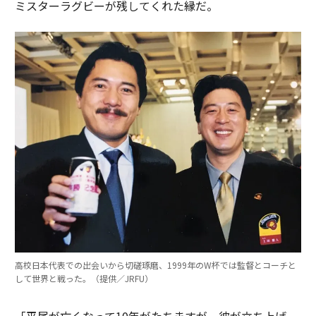
ミスターラグビーが残してくれた縁だ。
高校日本代表での出会いから切磋琢磨、1999年のW杯では監督とコーチと
して世界と戦った。（提供／JRFU）