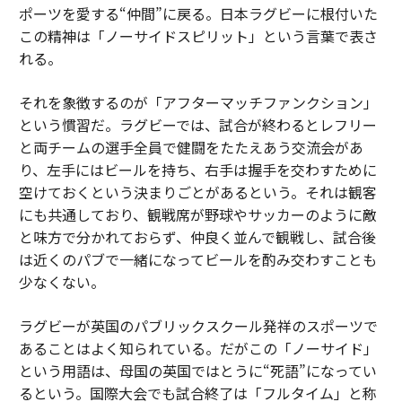
ポーツを愛する“仲間”に戻る。日本ラグビーに根付いた
この精神は「ノーサイドスピリット」という言葉で表さ
れる。
それを象徴するのが「アフターマッチファンクション」
という慣習だ。ラグビーでは、試合が終わるとレフリー
と両チームの選手全員で健闘をたたえあう交流会があ
り、左手にはビールを持ち、右手は握手を交わすために
空けておくという決まりごとがあるという。それは観客
にも共通しており、観戦席が野球やサッカーのように敵
と味方で分かれておらず、仲良く並んで観戦し、試合後
は近くのパブで一緒になってビールを酌み交わすことも
少なくない。
ラグビーが英国のパブリックスクール発祥のスポーツで
あることはよく知られている。だがこの「ノーサイド」
という用語は、母国の英国ではとうに“死語”になってい
るという。国際大会でも試合終了は「フルタイム」と称