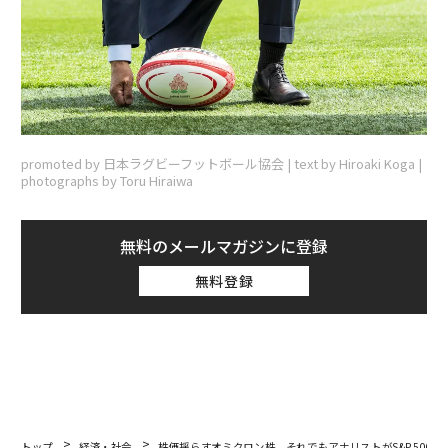
promoted by 日本ラグビーフットボール協会 | text by Hiroaki Koga |
photographs by Toru Hiraiwa
無料のメールマガジンに登録
無料登録
トップ
経済・社会
株価揺らすオミクロン株、それでもアナリストがS&P500に