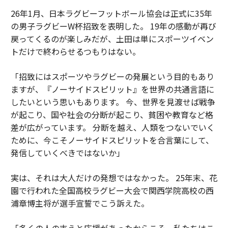
26年1月、日本ラグビーフットボール協会は正式に35年
の男子ラグビーW杯招致を表明した。 19年の感動が再び
戻ってくるのが楽しみだが、土田は単にスポーツイベン
トだけで終わらせるつもりはない。
「招致にはスポーツやラグビーの発展という目的もあり
ますが、『ノーサイドスピリット』を世界の共通言語に
したいという思いもあります。 今、世界を見渡せば戦争
が起こり、国や社会の分断が起こり、貧困や教育など格
差が広がっています。 分断を越え、人類をつないでいく
ために、今こそノーサイドスピリットを合言葉にして、
発信していくべきではないか」
実は、それは大人だけの発想ではなかった。 25年末、花
園で行われた全国高校ラグビー大会で関西学院高校の西
浦章博主将が選手宣誓でこう訴えた。
「多くの人の支えと応援があったからこそ、私たちはこ