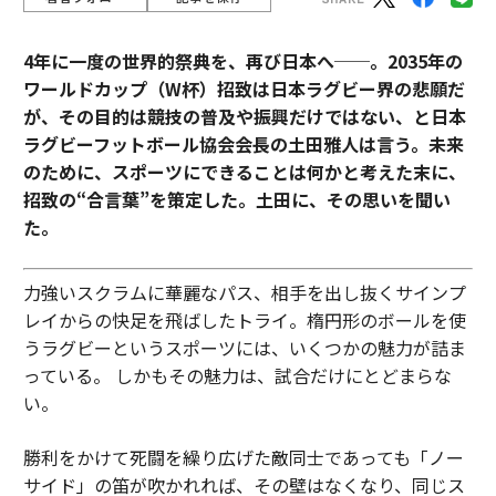
4年に一度の世界的祭典を、再び日本へ──。2035年の
ワールドカップ（W杯）招致は日本ラグビー界の悲願だ
が、その目的は競技の普及や振興だけではない、と日本
ラグビーフットボール協会会長の土田雅人は言う。
未来
のために、スポーツにできることは何かと考えた末に、
招致の“合言葉”を策定した。土田に、その思いを聞い
た。
力強いスクラムに華麗なパス、相手を出し抜くサインプ
レイからの快足を飛ばしたトライ。楕円形のボールを使
うラグビーというスポーツには、いくつかの魅力が詰ま
っている。 しかもその魅力は、試合だけにとどまらな
い。
勝利をかけて死闘を繰り広げた敵同士であっても「ノー
サイド」の笛が吹かれれば、その壁はなくなり、同じス