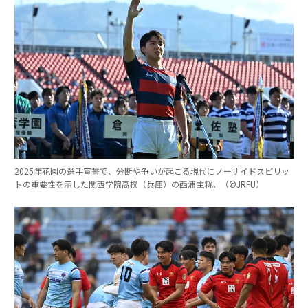
2025年花園の選手宣誓で、分断や争いが起こる現代にノーサイドスピリッ
トの重要性を示した関西学院高校（兵庫）の西浦主将。（©︎JRFU）