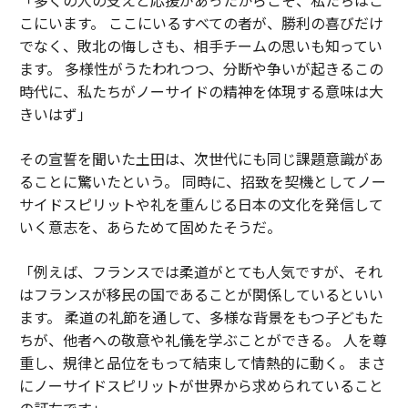
こにいます。 ここにいるすべての者が、勝利の喜びだけ
でなく、敗北の悔しさも、相手チームの思いも知ってい
ます。 多様性がうたわれつつ、分断や争いが起きるこの
時代に、私たちがノーサイドの精神を体現する意味は大
きいはず」
その宣誓を聞いた土田は、次世代にも同じ課題意識があ
ることに驚いたという。 同時に、招致を契機としてノー
サイドスピリットや礼を重んじる日本の文化を発信して
いく意志を、あらためて固めたそうだ。
「例えば、フランスでは柔道がとても人気ですが、それ
はフランスが移民の国であることが関係しているといい
ます。 柔道の礼節を通して、多様な背景をもつ子どもた
ちが、他者への敬意や礼儀を学ぶことができる。 人を尊
重し、規律と品位をもって結束して情熱的に動く。 まさ
にノーサイドスピリットが世界から求められていること
の証左です」