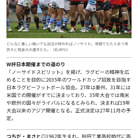
どんなに激しい戦いでも試合が終わればノーサイド。笑顔でたたえあう帝
京大と筑波大の選手たち。（©︎JRFU）
W杯日本開催までの道のり
「ノーサイドスピリット」を掲げ、ラグビーの精神を広
めることを目的に2035年のワールドカップ招致を目指す
日本ラグビーフットボール協会。27年は豪州、31年には
米国での開催がすでに決まっており、35年大会では南米
や欧州の国々がライバルになるとみられ、決まれば19年
大会以来のアジア開催となる。正式決定は27年11月の予
定。
つちだ・まさと
◎1962年生まれ。秋田工業高校時代に高