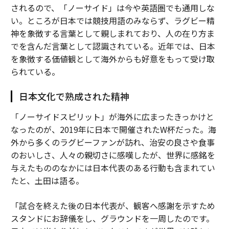
されるので、「ノーサイド」は今や英語圏でも通用しな
い。ところが日本では競技用語のみならず、ラグビー精
神を象徴する言葉として親しまれており、人の在り方ま
でを含んだ言葉として認識されている。近年では、日本
を象徴する価値観として海外からも好意をもって受け取
られている。
日本文化で熟成された精神
「ノーサイドスピリット」が海外に広まったきっかけと
なったのが、2019年に日本で開催されたW杯だった。海
外から多くのラグビーファンが訪れ、治安の良さや食事
のおいしさ、人々の親切さに感嘆したが、世界に感銘を
与えたもののなかには日本代表のある行動も含まれてい
たと、土田は語る。
「試合を終えた後の日本代表が、観客へ感謝を示すため
スタンドにお辞儀をし、グラウンドを一周したのです。