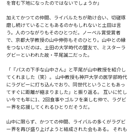
を育む下地になったのではないでしょうか」
加えてかつての仲間、ライバルたちが助け合い、切磋琢
磨し続けていることもあるのかもしれないと土田は言
う。人のつながりもそのひとつだ。ノーベル賞受賞者
で、京都大学教授の山中伸弥もそのひとり。山中との縁
をつないだのは、土田の大学時代の盟友で、ミスターラ
グビーといわれた故・平尾誠二だった。
「『パスの下手な山中さん』と平尾が山中教授を紹介し
てくれました（笑）。 山中教授も神戸大学の医学部時代
にラグビーに打ち込んでおり、同世代ということもあっ
てすぐに距離が縮まりました」と振り返る。 互いに忙し
い今でも年に1、2回食事やゴルフを楽しむ仲で、ラグビ
ー界を応援してくれるひとりだそうだ。
山中に限らず、かつての仲間、ライバルの多くがラグビ
ー界を再び盛り上げようと結成された会もある。 それも