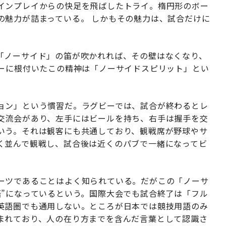
インプレイからの快足を飛ばしたトライ。楕円形のボー
の魅力が詰まっている。 しかもその魅力は、試合だけに
「ノーサイド」の笛が吹かれれば、その壁はなくなり、
ビーに根付いたこの精神は「ノーサイドスピリット」とい
ョン」という慣習だ。ラグビーでは、試合が終わるとレ
交流会があり、左手にはビールを持ち、右手は握手を交
いう。それは観客にも共通しており、観戦席が野球やサ
く並んで観戦し、試合後は近くのパブで一緒になってビ
ーツであることはよく知られている。だがこの「ノーサ
語”になっているという。国際大会でも試合終了は「フル
英語圏でも通用しない。ところが日本では競技用語のみ
まれており、人の在り方までを含んだ言葉として認識さ