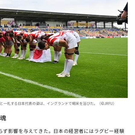
と一礼する日本代表の姿は、イングランドで喝采を浴びた。（©︎JRFU）
魂
らず影響を与えてきた。日本の経営者にはラグビー経験