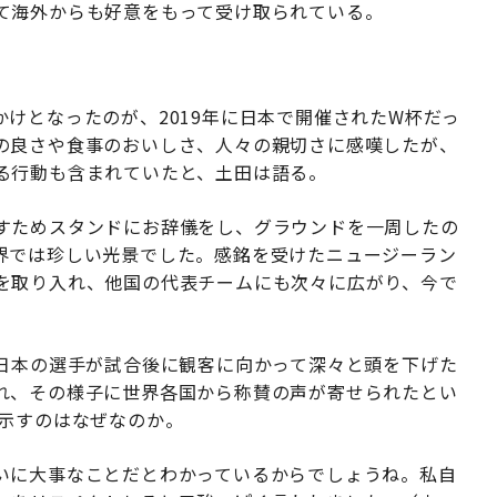
て海外からも好意をもって受け取られている。
けとなったのが、2019年に日本で開催されたW杯だっ
の良さや食事のおいしさ、人々の親切さに感嘆したが、
る行動も含まれていたと、土田は語る。
すためスタンドにお辞儀をし、グラウンドを一周したの
界では珍しい光景でした。感銘を受けたニュージーラン
を取り入れ、他国の代表チームにも次々に広がり、今で
、日本の選手が試合後に観客に向かって深々と頭を下げた
れ、その様子に世界各国から称賛の声が寄せられたとい
を示すのはなぜなのか。
いに大事なことだとわかっているからでしょうね。私自