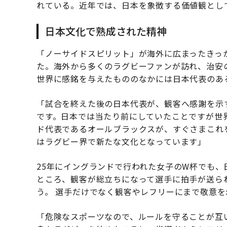
れている。近年では、日本を象徴する価値観とし
日本文化で熟成された精神
「ノーサイドスピリット」が海外に広まったきっか
た。海外から多くのラグビーファンが訪れ、治安
世界に感銘を与えたもののなかには日本代表のあ
「試合を終えた後の日本代表が、観客へ感謝を示
です。日本では当たり前にしていたことですが世
ド代表であるオールブラックスが、すぐさまこれ
はラグビー界で新たな文化となっています」
25年にイングランドで行われた女子のW杯でも
ところ、観客が総立ちになって選手に拍手が送ら
う。 選手だけでなく観客やレフリーにまで敬意
「危険なスポーツなので、ルールを守ることが互