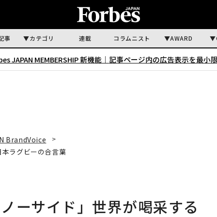
記事
カテゴリ
連載
コラムニスト
AWARD
rbes JAPAN MEMBERSHIP 新機能｜
記事ページ内の広告表示を最小
N BrandVoice
日本ラグビーの合言葉
「ノーサイド」世界が喝采する