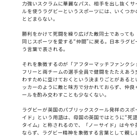
力強いスクラムに華麗なパス、相手を出し抜くサ
ルを使うラグビーというスポーツには、いくつか
とどまらない。
勝利をかけて死闘を繰り広げた敵同士であっても
同じスポーツを愛する“仲間”に戻る。日本ラグ
う言葉で表される。
それを象徴するのが「アフターマッチファンクシ
フリーと両チームの選手全員で健闘をたたえあう
わすために空けておくという決まりごとがあると
ッカーのように敵と味方で分かれておらず、仲良
ールを酌み交わすことも少なくない。
ラグビーが英国のパブリックスクール発祥のスポ
イド」という用語は、母国の英国ではとうに“死
タイム」と称されるので、「ノーサイド」は今や
ならず、ラグビー精神を象徴する言葉として親し