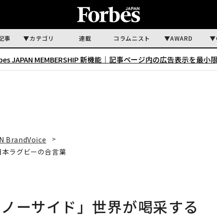
記事
カテゴリ
連載
コラムニスト
AWARD
rbes JAPAN MEMBERSHIP 新機能｜
記事ページ内の広告表示を最小
N BrandVoice
日本ラグビーの合言葉
「ノーサイド」世界が喝采する