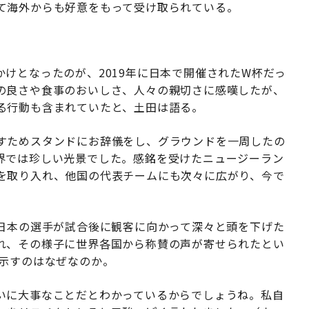
て海外からも好意をもって受け取られている。
けとなったのが、2019年に日本で開催されたW杯だっ
の良さや食事のおいしさ、人々の親切さに感嘆したが、
る行動も含まれていたと、土田は語る。
すためスタンドにお辞儀をし、グラウンドを一周したの
界では珍しい光景でした。感銘を受けたニュージーラン
を取り入れ、他国の代表チームにも次々に広がり、今で
、日本の選手が試合後に観客に向かって深々と頭を下げた
れ、その様子に世界各国から称賛の声が寄せられたとい
を示すのはなぜなのか。
いに大事なことだとわかっているからでしょうね。私自