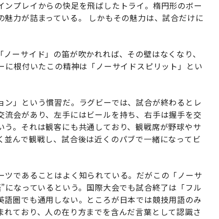
インプレイからの快足を飛ばしたトライ。楕円形のボー
の魅力が詰まっている。 しかもその魅力は、試合だけに
「ノーサイド」の笛が吹かれれば、その壁はなくなり、
ビーに根付いたこの精神は「ノーサイドスピリット」とい
ョン」という慣習だ。ラグビーでは、試合が終わるとレ
交流会があり、左手にはビールを持ち、右手は握手を交
いう。それは観客にも共通しており、観戦席が野球やサ
く並んで観戦し、試合後は近くのパブで一緒になってビ
ーツであることはよく知られている。だがこの「ノーサ
語”になっているという。国際大会でも試合終了は「フル
英語圏でも通用しない。ところが日本では競技用語のみ
まれており、人の在り方までを含んだ言葉として認識さ