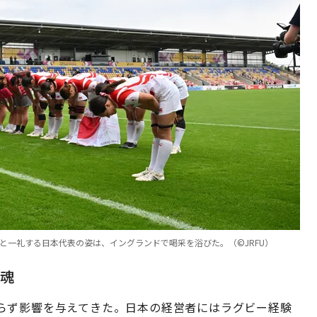
と一礼する日本代表の姿は、イングランドで喝采を浴びた。（©︎JRFU）
魂
らず影響を与えてきた。日本の経営者にはラグビー経験