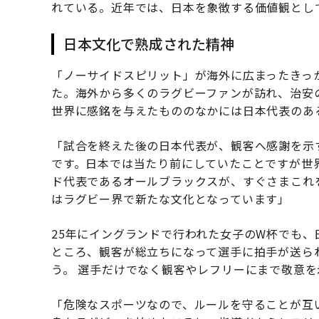
れている。近年では、日本を象徴する価値観とし
日本文化で熟成された精神
「ノーサイドスピリット」が海外に広まったきっか
た。海外から多くのラグビーファンが訪れ、治安
世界に感銘を与えたもののなかには日本代表のあ
「試合を終えた後の日本代表が、観客へ感謝を示
です。日本では当たり前にしていたことですが世
ド代表であるオールブラックスが、すぐさまこれ
はラグビー界で新たな文化となっています」
25年にイングランドで行われた女子のW杯でも
ところ、観客が総立ちになって選手に拍手が送ら
う。 選手だけでなく観客やレフリーにまで敬意
「危険なスポーツなので、ルールを守ることが互