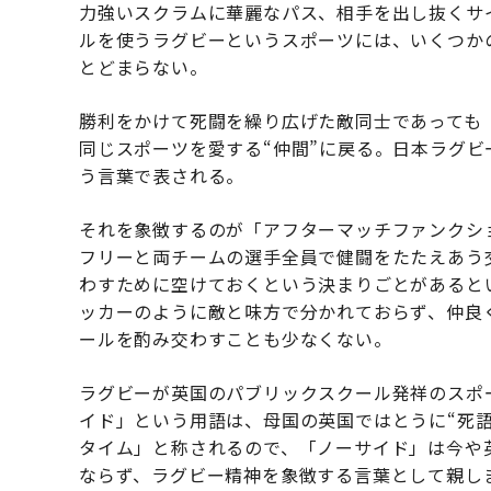
力強いスクラムに華麗なパス、相手を出し抜くサ
ルを使うラグビーというスポーツには、いくつか
とどまらない。
勝利をかけて死闘を繰り広げた敵同士であっても
同じスポーツを愛する“仲間”に戻る。日本ラグ
う言葉で表される。
それを象徴するのが「アフターマッチファンクシ
フリーと両チームの選手全員で健闘をたたえあう
わすために空けておくという決まりごとがあると
ッカーのように敵と味方で分かれておらず、仲良
ールを酌み交わすことも少なくない。
ラグビーが英国のパブリックスクール発祥のスポ
イド」という用語は、母国の英国ではとうに“死
タイム」と称されるので、「ノーサイド」は今や
ならず、ラグビー精神を象徴する言葉として親し