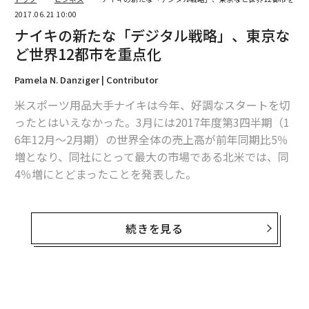
2017.06.21 10:00
ナイキの新たな「デジタル戦略」、東京な
ど世界12都市を重点化
Pamela N. Danziger | Contributor
米スポーツ用品大手ナイキは今年、好調なスタートを切
ったとはいえなかった。3月には2017年度第3四半期（1
6年12月～2月期）の世界全体の売上高が前年同期比5％
増となり、同社にとって最大の市場である北米では、同
4％増にとどまったことを発表した。
ナイキにとって、満足のいく成長ペースではないことは
明白だ。同社はこうした業績を受け、6月15日に新たな
続きを見る
戦略「コンシューマー・ダイレクト・オフェンス」を発
表した。
新戦略の下、同社は製品のイノベーションを加速させる