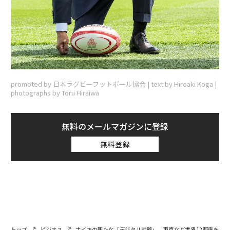
promoted by 日本ラグビーフットボール協会 | text by Hiroaki Koga |
photographs by Toru Hiraiwa
無料のメールマガジンに登録
無料登録
トップ
ビジネス
ナイキの新たな「デジタル戦略」、東京など世界12都市を重