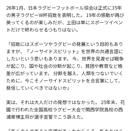
26年1月、日本ラグビーフットボール協会は正式に35年
の男子ラグビーW杯招致を表明した。 19年の感動が再び
戻ってくるのが楽しみだが、土田は単にスポーツイベン
トだけで終わらせるつもりはない。
「招致にはスポーツやラグビーの発展という目的もあり
ますが、『ノーサイドスピリット』を世界の共通言語に
したいという思いもあります。 今、世界を見渡せば戦争
が起こり、国や社会の分断が起こり、貧困や教育など格
差が広がっています。 分断を越え、人類をつないでいく
ために、今こそノーサイドスピリットを合言葉にして、
発信していくべきではないか」
実は、それは大人だけの発想ではなかった。 25年末、花
園で行われた全国高校ラグビー大会で関西学院高校の西
浦章博主将が選手宣誓でこう訴えた。
「多くの人の支えと応援があったからこそ、私たちはこ