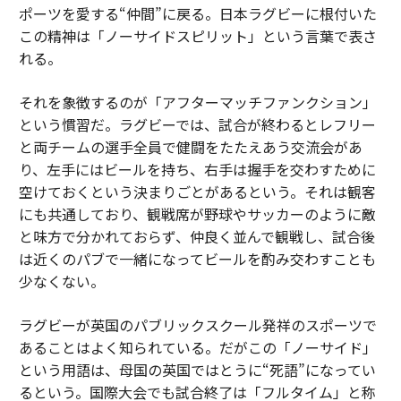
ポーツを愛する“仲間”に戻る。日本ラグビーに根付いた
この精神は「ノーサイドスピリット」という言葉で表さ
れる。
それを象徴するのが「アフターマッチファンクション」
という慣習だ。ラグビーでは、試合が終わるとレフリー
と両チームの選手全員で健闘をたたえあう交流会があ
り、左手にはビールを持ち、右手は握手を交わすために
空けておくという決まりごとがあるという。それは観客
にも共通しており、観戦席が野球やサッカーのように敵
と味方で分かれておらず、仲良く並んで観戦し、試合後
は近くのパブで一緒になってビールを酌み交わすことも
少なくない。
ラグビーが英国のパブリックスクール発祥のスポーツで
あることはよく知られている。だがこの「ノーサイド」
という用語は、母国の英国ではとうに“死語”になってい
るという。国際大会でも試合終了は「フルタイム」と称