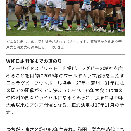
どんなに激しい戦いでも試合が終わればノーサイド。笑顔でたたえあう帝
京大と筑波大の選手たち。（©︎JRFU）
W杯日本開催までの道のり
「ノーサイドスピリット」を掲げ、ラグビーの精神を広
めることを目的に2035年のワールドカップ招致を目指す
日本ラグビーフットボール協会。27年は豪州、31年には
米国での開催がすでに決まっており、35年大会では南米
や欧州の国々がライバルになるとみられ、決まれば19年
大会以来のアジア開催となる。正式決定は27年11月の予
定。
つちだ・まさと
◎1962年生まれ。秋田工業高校時代に高