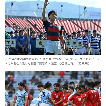
2025年花園の選手宣誓で、分断や争いが起こる現代にノーサイドスピリッ
トの重要性を示した関西学院高校（兵庫）の西浦主将。（©︎JRFU）