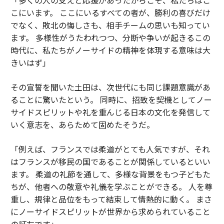
こにいます。 ここにいるすべての者が、勝利の喜びだけ
でなく、敗北の悔しさも、相手チームの思いも知ってい
ます。 多様性がうたわれつつ、分断や争いが起きるこの
時代に、私たちがノーサイドの精神を体現する意味は大
きいはず」
その宣誓を聞いた土田は、次世代にも同じ課題意識があ
ることに驚いたという。 同時に、招致を契機としてノー
サイドスピリットや礼を重んじる日本の文化を発信して
いく意志を、あらためて固めたそうだ。
「例えば、フランスでは柔道がとても人気ですが、それ
はフランスが移民の国であることが関係しているといい
ます。 柔道の礼節を通して、多様な背景をもつ子どもた
ちが、他者への敬意や礼儀を学ぶことができる。 人を尊
重し、規律と品位をもって結束して情熱的に動く。 まさ
にノーサイドスピリットが世界から求められていること
の証左です」