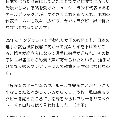
日本では当たり前にしていたことですが世界では珍しい
光景でした。感銘を受けたニュージーランド代表である
オールブラックスが、すぐさまこれを取り入れ、他国の
代表チームにも次々に広がり、今ではラグビー界で新た
な文化となっています」
25年にイングランドで行われた女子のW杯でも、日本の
選手が試合後に観客に向かって深々と頭を下げたとこ
ろ、観客が総立ちになって選手に拍手が送られ、その様
子に世界各国から称賛の声が寄せられたという。 選手だ
けでなく観客やレフリーにまで敬意を示すのはなぜなの
か。
「危険なスポーツなので、ルールを守ることが互いに大
事なことだとわかっているからでしょうね。私自身もラ
グビーを始めたころに、指導者からレフリーをリスペク
トしろと口酸っぱく言われました」（土田）