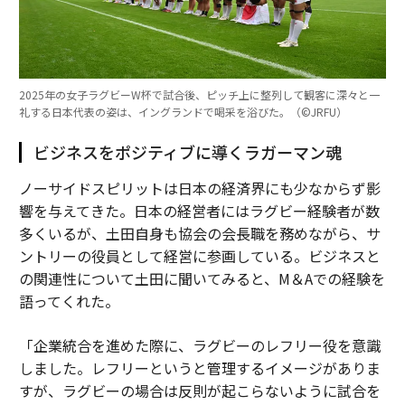
2025年の女子ラグビーW杯で試合後、ピッチ上に整列して観客に深々と一
礼する日本代表の姿は、イングランドで喝采を浴びた。（©︎JRFU）
ビジネスをポジティブに導くラガーマン魂
ノーサイドスピリットは日本の経済界にも少なからず影
響を与えてきた。日本の経営者にはラグビー経験者が数
多くいるが、土田自身も協会の会長職を務めながら、サ
ントリーの役員として経営に参画している。ビジネスと
の関連性について土田に聞いてみると、M＆Aでの経験を
語ってくれた。
「企業統合を進めた際に、ラグビーのレフリー役を意識
しました。レフリーというと管理するイメージがありま
すが、ラグビーの場合は反則が起こらないように試合を