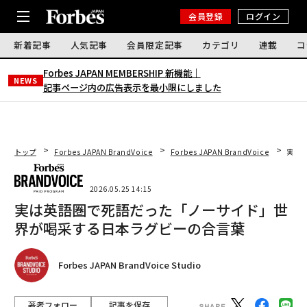
会員登録
ログイン
新着記事
人気記事
会員限定記事
カテゴリ
連載
コ
Forbes JAPAN MEMBERSHIP 新機能｜
NEWS
記事ページ内の広告表示を最小限にしました
トップ
Forbes JAPAN BrandVoice
Forbes JAPAN BrandVoice
実は
2026.05.25 14:15
実は英語圏で死語だった「ノーサイド」世
界が喝采する日本ラグビーの合言葉
Forbes JAPAN BrandVoice Studio
著者フォロー
記事を保存