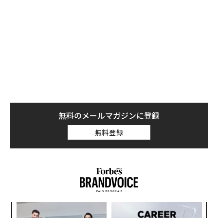
とともに、世界の主要12都市に焦点を絞ったイニシアチ
ブを通じ、消費者との距離を縮めることを目指す。顧客
との1対1の関係を深めていきたい考えだ。そのほか、世
界各地に7万1000人近くいる従業員の2％を解雇する方針
も明らかにした。
無料のメールマガジンに登録
無料登録
ンツ
〜
への
織