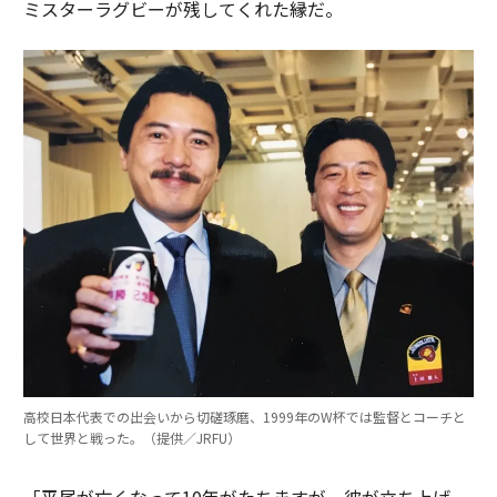
ミスターラグビーが残してくれた縁だ。
高校日本代表での出会いから切磋琢磨、1999年のW杯では監督とコーチと
して世界と戦った。（提供／JRFU）