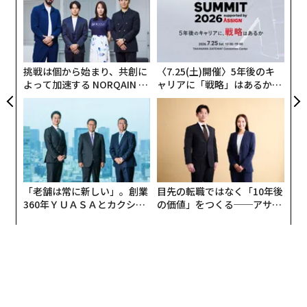
た、
う
エ
T
設オ
が
が
挑戦は個から始まり、共創に
〈7.25(土)開催〉5年後のキ
よって加速する NORQAIN JA
ャリアに「戦略」はあるか。
PAN 特別座談会
トップエグゼクティブのキャ
リアに触れる1日│CAREER S
UMMIT 2026
「老舗は常に新しい」。創業
目先の転職ではなく「10年後
360年ＹＵＡＳＡとカクシン
の価値」をつくる──アサイ
編集＝木内涼子
CEO田尻望が語る、AIを超え
ンの長期伴走型支援とは
る人の価値
2026年9月号発売中
最新号の購入はこちらから