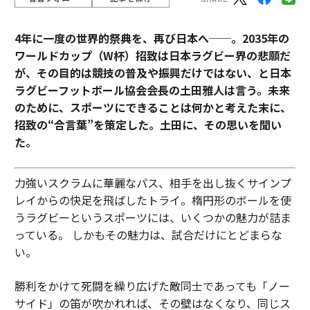
4年に一度の世界的祭典を、再び日本へ──。2035年の
ワールドカップ（W杯）招致は日本ラグビー界の悲願だ
が、その目的は競技の普及や振興だけではない、と日本
ラグビーフットボール協会会長の土田雅人は言う。
未来
のために、スポーツにできることは何かと考えた末に、
招致の“合言葉”を策定した。土田に、その思いを聞い
た。
力強いスクラムに華麗なパス、相手を出し抜くサインプ
レイからの快足を飛ばしたトライ。楕円形のボールを使
うラグビーというスポーツには、いくつかの魅力が詰ま
っている。 しかもその魅力は、試合だけにとどまらな
い。
勝利をかけて死闘を繰り広げた敵同士であっても「ノー
サイド」の笛が吹かれれば、その壁はなくなり、同じス