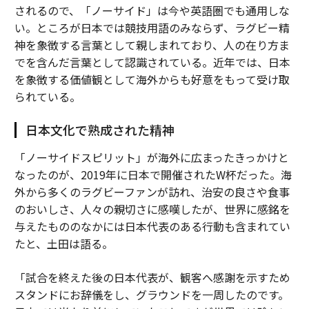
されるので、「ノーサイド」は今や英語圏でも通用しな
い。ところが日本では競技用語のみならず、ラグビー精
神を象徴する言葉として親しまれており、人の在り方ま
でを含んだ言葉として認識されている。近年では、日本
を象徴する価値観として海外からも好意をもって受け取
られている。
日本文化で熟成された精神
「ノーサイドスピリット」が海外に広まったきっかけと
なったのが、2019年に日本で開催されたW杯だった。海
外から多くのラグビーファンが訪れ、治安の良さや食事
のおいしさ、人々の親切さに感嘆したが、世界に感銘を
与えたもののなかには日本代表のある行動も含まれてい
たと、土田は語る。
「試合を終えた後の日本代表が、観客へ感謝を示すため
スタンドにお辞儀をし、グラウンドを一周したのです。