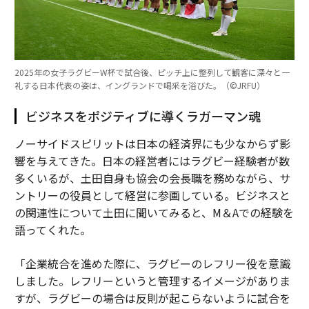
2025年の女子ラグビーW杯で試合後、ピッチ上に整列して観客に深々と一
礼する日本代表の姿は、イングランドで喝采を浴びた。（©︎JRFU）
ビジネスをポジティブに導くラガーマン魂
ノーサイドスピリットは日本の経済界にも少なからず影
響を与えてきた。日本の経営者にはラグビー経験者が数
多くいるが、土田自身も協会の会長職を務めながら、サ
ントリーの役員として経営に参画している。ビジネスと
の関連性について土田に聞いてみると、M＆Aでの経験を
語ってくれた。
「企業統合を進めた際に、ラグビーのレフリー役を意識
しました。レフリーというと管理するイメージがありま
すが、ラグビーの場合は反則が起こらないように試合を