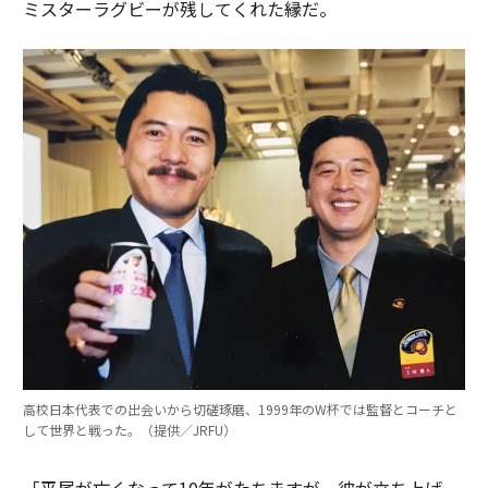
ミスターラグビーが残してくれた縁だ。
高校日本代表での出会いから切磋琢磨、1999年のW杯では監督とコーチと
して世界と戦った。（提供／JRFU）