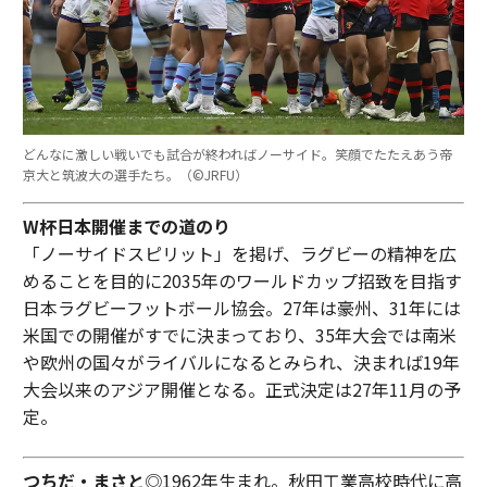
どんなに激しい戦いでも試合が終わればノーサイド。笑顔でたたえあう帝
京大と筑波大の選手たち。（©︎JRFU）
W杯日本開催までの道のり
「ノーサイドスピリット」を掲げ、ラグビーの精神を広
めることを目的に2035年のワールドカップ招致を目指す
日本ラグビーフットボール協会。27年は豪州、31年には
米国での開催がすでに決まっており、35年大会では南米
や欧州の国々がライバルになるとみられ、決まれば19年
大会以来のアジア開催となる。正式決定は27年11月の予
定。
つちだ・まさと
◎1962年生まれ。秋田工業高校時代に高