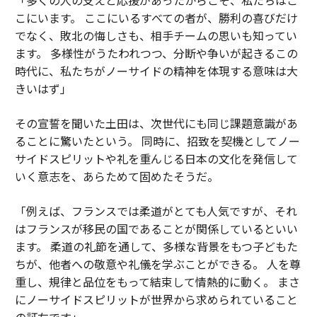
こにいます。 ここにいるすべての者が、勝利の喜びだけ
でなく、敗北の悔しさも、相手チームの思いも知ってい
ます。 多様性がうたわれつつ、分断や争いが起きるこの
時代に、私たちがノーサイドの精神を体現する意味は大
きいはず」
その宣誓を聞いた土田は、次世代にも同じ課題意識があ
ることに驚いたという。 同時に、招致を契機としてノー
サイドスピリットや礼を重んじる日本の文化を発信して
いく意志を、あらためて固めたそうだ。
「例えば、フランスでは柔道がとても人気ですが、それ
はフランスが移民の国であることが関係しているといい
ます。 柔道の礼節を通して、多様な背景をもつ子どもた
ちが、他者への敬意や礼儀を学ぶことができる。 人を尊
重し、規律と品位をもって結束して情熱的に動く。 まさ
にノーサイドスピリットが世界から求められていること
の証左です」