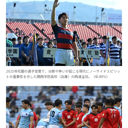
2025年花園の選手宣誓で、分断や争いが起こる現代にノーサイドスピリッ
トの重要性を示した関西学院高校（兵庫）の西浦主将。（©︎JRFU）