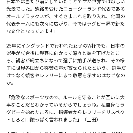
日本では当たり前にしていたことですが世界では珍しい
光景でした。感銘を受けたニュージーランド代表である
オールブラックスが、すぐさまこれを取り入れ、他国の
代表チームにも次々に広がり、今ではラグビー界で新た
な文化となっています」
25年にイングランドで行われた女子のW杯でも、日本の
選手が試合後に観客に向かって深々と頭を下げたとこ
ろ、観客が総立ちになって選手に拍手が送られ、その様
子に世界各国から称賛の声が寄せられたという。 選手だ
けでなく観客やレフリーにまで敬意を示すのはなぜなの
か。
「危険なスポーツなので、ルールを守ることが互いに大
事なことだとわかっているからでしょうね。私自身もラ
グビーを始めたころに、指導者からレフリーをリスペク
トしろと口酸っぱく言われました」（土田）