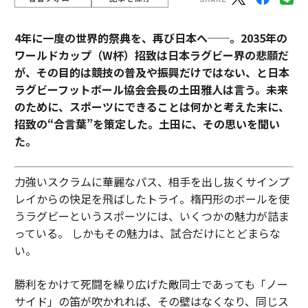
4年に一度の世界的祭典を、再び日本へ──。2035年の
ワールドカップ（W杯）招致は日本ラグビー界の悲願だ
が、その目的は競技の普及や振興だけではない、と日本
ラグビーフットボール協会会長の土田雅人は言う。
未来
のために、スポーツにできることは何かと考えた末に、
招致の“合言葉”を策定した。土田に、その思いを聞い
た。
力強いスクラムに華麗なパス、相手を出し抜くサインプ
レイからの快足を飛ばしたトライ。楕円形のボールを使
うラグビーというスポーツには、いくつかの魅力が詰ま
っている。 しかもその魅力は、試合だけにとどまらな
い。
勝利をかけて死闘を繰り広げた敵同士であっても「ノー
サイド」の笛が吹かれれば、その壁はなくなり、同じス