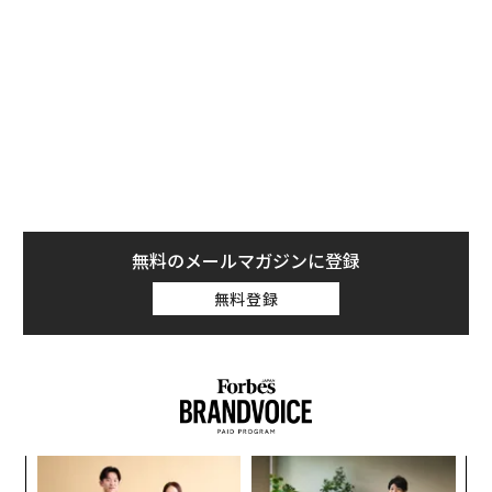
ストレスを感じると身体はコルチゾールなどのホルモン
を分泌し、認識した脅威に対処できるよう準備するのを
手伝う。問題は、刺激やカフェイン摂取が過剰で常に端
末につながっている現代社会では、脳があらゆるものを
脅威として認識しやすいことだ。未読メールが溜まった
受信箱や迫っている締切、交通渋滞、トイレットペーパ
ーがなくなりそうなことなどーー。その結果、ストレス
反応が常に作動した状態になり、身体は戦うか逃げるか
のモードから抜け出せなくなる。
無料のメールマガジンに登録
無料登録
“
シ