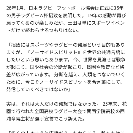
26年1月、日本ラグビーフットボール協会は正式に35年
の男子ラグビーW杯招致を表明した。 19年の感動が再び
戻ってくるのが楽しみだが、土田は単にスポーツイベン
トだけで終わらせるつもりはない。
「招致にはスポーツやラグビーの発展という目的もあり
ますが、『ノーサイドスピリット』を世界の共通言語に
したいという思いもあります。 今、世界を見渡せば戦争
が起こり、国や社会の分断が起こり、貧困や教育など格
差が広がっています。 分断を越え、人類をつないでいく
ために、今こそノーサイドスピリットを合言葉にして、
発信していくべきではないか」
実は、それは大人だけの発想ではなかった。 25年末、花
園で行われた全国高校ラグビー大会で関西学院高校の西
浦章博主将が選手宣誓でこう訴えた。
「多くの人の支えと応援があったからこそ、私たちはこ