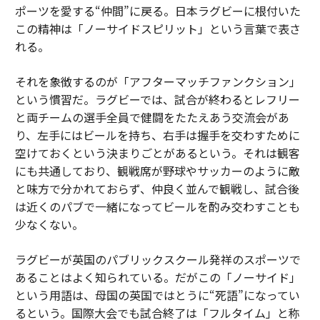
ポーツを愛する“仲間”に戻る。日本ラグビーに根付いた
この精神は「ノーサイドスピリット」という言葉で表さ
れる。
それを象徴するのが「アフターマッチファンクション」
という慣習だ。ラグビーでは、試合が終わるとレフリー
と両チームの選手全員で健闘をたたえあう交流会があ
り、左手にはビールを持ち、右手は握手を交わすために
空けておくという決まりごとがあるという。それは観客
にも共通しており、観戦席が野球やサッカーのように敵
と味方で分かれておらず、仲良く並んで観戦し、試合後
は近くのパブで一緒になってビールを酌み交わすことも
少なくない。
ラグビーが英国のパブリックスクール発祥のスポーツで
あることはよく知られている。だがこの「ノーサイド」
という用語は、母国の英国ではとうに“死語”になってい
るという。国際大会でも試合終了は「フルタイム」と称