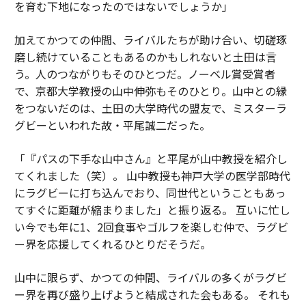
を育む下地になったのではないでしょうか」
加えてかつての仲間、ライバルたちが助け合い、切磋琢
磨し続けていることもあるのかもしれないと土田は言
う。人のつながりもそのひとつだ。ノーベル賞受賞者
で、京都大学教授の山中伸弥もそのひとり。山中との縁
をつないだのは、土田の大学時代の盟友で、ミスターラ
グビーといわれた故・平尾誠二だった。
「『パスの下手な山中さん』と平尾が山中教授を紹介し
てくれました（笑）。 山中教授も神戸大学の医学部時代
にラグビーに打ち込んでおり、同世代ということもあっ
てすぐに距離が縮まりました」と振り返る。 互いに忙し
い今でも年に1、2回食事やゴルフを楽しむ仲で、ラグビ
ー界を応援してくれるひとりだそうだ。
山中に限らず、かつての仲間、ライバルの多くがラグビ
ー界を再び盛り上げようと結成された会もある。 それも