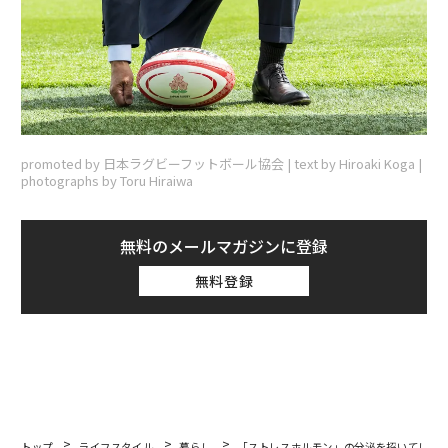
promoted by 日本ラグビーフットボール協会 | text by Hiroaki Koga |
photographs by Toru Hiraiwa
無料のメールマガジンに登録
無料登録
トップ
ライフスタイル
暮らし
「ストレスホルモン」の分泌を招いてしまう