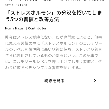
2026.03.17 12:30
「ストレスホルモン」の分泌を招いてしま
う5つの習慣と改善方法
Noma Nazish | Contributor
昨今はストレスが絶えない。だが専門家によると、無害
に思える習慣の中に「ストレスホルモン」のコルチゾー
ルのレベルを慢性的に高い状態に保ち、ストレス状態を
さらに悪化させているものがあるという。この記事で
は、コルチゾールレベルを押し上げてしまう習慣と、代
わりに取るべきシンプルな習慣を紹介する。
コルチゾールは身体に備わった「救難信号」だと考えた
続きを見る
い。いわば体内にあるバットシグナル（危機の合図）の
ようなもので、代表的なストレスホルモンだ（ただしそ
れ以外にもいくつか重要な役割を担っている）。