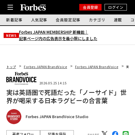
会員登録
ログイン
新着記事
人気記事
会員限定記事
カテゴリ
連載
コ
Forbes JAPAN MEMBERSHIP 新機能｜
NEWS
記事ページ内の広告表示を最小限にしました
トップ
Forbes JAPAN BrandVoice
Forbes JAPAN BrandVoice
実は
2026.05.25 14:15
実は英語圏で死語だった「ノーサイド」世
界が喝采する日本ラグビーの合言葉
Forbes JAPAN BrandVoice Studio
著者フォロー
記事を保存