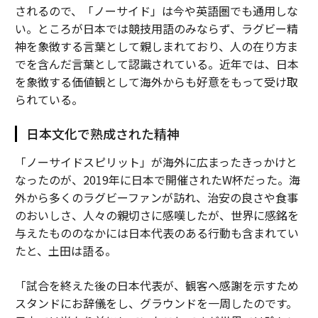
されるので、「ノーサイド」は今や英語圏でも通用しな
い。ところが日本では競技用語のみならず、ラグビー精
神を象徴する言葉として親しまれており、人の在り方ま
でを含んだ言葉として認識されている。近年では、日本
を象徴する価値観として海外からも好意をもって受け取
られている。
日本文化で熟成された精神
「ノーサイドスピリット」が海外に広まったきっかけと
なったのが、2019年に日本で開催されたW杯だった。海
外から多くのラグビーファンが訪れ、治安の良さや食事
のおいしさ、人々の親切さに感嘆したが、世界に感銘を
与えたもののなかには日本代表のある行動も含まれてい
たと、土田は語る。
「試合を終えた後の日本代表が、観客へ感謝を示すため
スタンドにお辞儀をし、グラウンドを一周したのです。