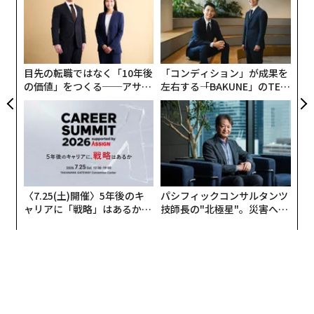
グ
“
オ
ジ
目先の転職ではなく「10年後
「コンディション」が成果を
の価値」をつくる──アサイ
左右する――「BAKUNE」のTEN
ンの長期伴走型支援とは
TIALが支える「挑戦者の明
日」
〈7.25(土)開催〉5年後のキ
パシフィックコンサルタンツ
ャリアに「戦略」はあるか。
技師長の"北極星"。災害への
トップエグゼクティブのキャ
無力感を乗り越え見つけた、
リアに触れる1日│CAREER S
防災一筋20年の答え
UMMIT 2026
翻訳＝溝口慈子