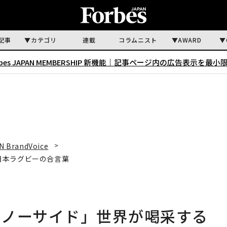
記事
カテゴリ
連載
コラムニスト
AWARD
rbes JAPAN MEMBERSHIP 新機能｜
記事ページ内の広告表示を最小
N BrandVoice
日本ラグビーの合言葉
「ノーサイド」世界が喝采する