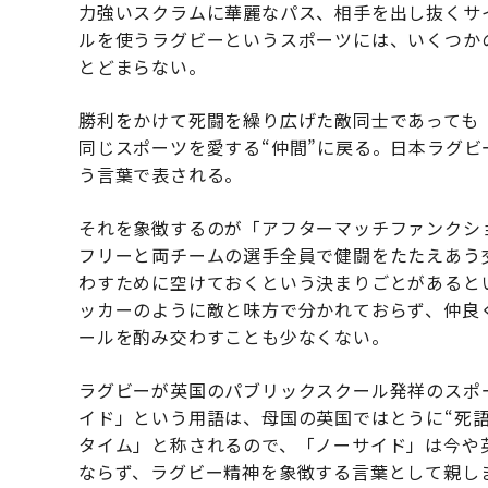
力強いスクラムに華麗なパス、相手を出し抜くサ
ルを使うラグビーというスポーツには、いくつか
とどまらない。
勝利をかけて死闘を繰り広げた敵同士であっても
同じスポーツを愛する“仲間”に戻る。日本ラグ
う言葉で表される。
それを象徴するのが「アフターマッチファンクシ
フリーと両チームの選手全員で健闘をたたえあう
わすために空けておくという決まりごとがあると
ッカーのように敵と味方で分かれておらず、仲良
ールを酌み交わすことも少なくない。
ラグビーが英国のパブリックスクール発祥のスポ
イド」という用語は、母国の英国ではとうに“死
タイム」と称されるので、「ノーサイド」は今や
ならず、ラグビー精神を象徴する言葉として親し