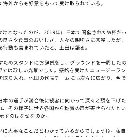
て海外からも好意をもって受け取られている。
けとなったのが、2019年に日本で開催されたW杯だっ
の良さや食事のおいしさ、人々の親切さに感嘆したが、
る行動も含まれていたと、土田は語る。
すためスタンドにお辞儀をし、グラウンドを一周したの
界では珍しい光景でした。感銘を受けたニュージーラン
を取り入れ、他国の代表チームにも次々に広がり、今で
、日本の選手が試合後に観客に向かって深々と頭を下げた
れ、その様子に世界各国から称賛の声が寄せられたとい
を示すのはなぜなのか。
いに大事なことだとわかっているからでしょうね。私自