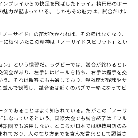
インプレイからの快足を飛ばしたトライ。楕円形のボー
の魅力が詰まっている。 しかもその魅力は、試合だけに
「ノーサイド」の笛が吹かれれば、その壁はなくなり、
ビーに根付いたこの精神は「ノーサイドスピリット」とい
ョン」という慣習だ。ラグビーでは、試合が終わるとレ
交流会があり、左手にはビールを持ち、右手は握手を交
いう。それは観客にも共通しており、観戦席が野球やサ
く並んで観戦し、試合後は近くのパブで一緒になってビ
ーツであることはよく知られている。だがこの「ノーサ
語”になっているという。国際大会でも試合終了は「フル
英語圏でも通用しない。ところが日本では競技用語のみ
まれており、人の在り方までを含んだ言葉として認識さ