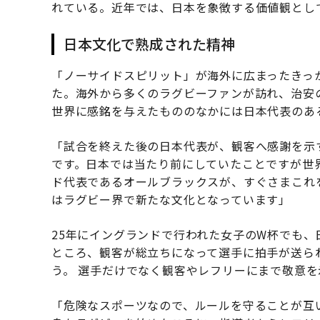
れている。近年では、日本を象徴する価値観とし
日本文化で熟成された精神
「ノーサイドスピリット」が海外に広まったきっか
た。海外から多くのラグビーファンが訪れ、治安
世界に感銘を与えたもののなかには日本代表のあ
「試合を終えた後の日本代表が、観客へ感謝を示
です。日本では当たり前にしていたことですが世
ド代表であるオールブラックスが、すぐさまこれ
はラグビー界で新たな文化となっています」
25年にイングランドで行われた女子のW杯でも
ところ、観客が総立ちになって選手に拍手が送ら
う。 選手だけでなく観客やレフリーにまで敬意
「危険なスポーツなので、ルールを守ることが互