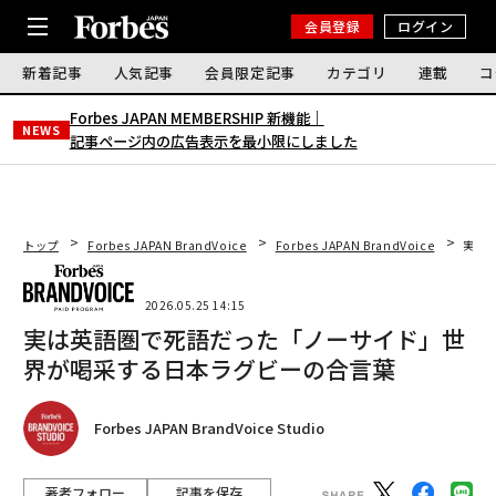
会員登録
ログイン
新着記事
人気記事
会員限定記事
カテゴリ
連載
コ
Forbes JAPAN MEMBERSHIP 新機能｜
NEWS
記事ページ内の広告表示を最小限にしました
トップ
Forbes JAPAN BrandVoice
Forbes JAPAN BrandVoice
実は
2026.05.25 14:15
実は英語圏で死語だった「ノーサイド」世
界が喝采する日本ラグビーの合言葉
Forbes JAPAN BrandVoice Studio
著者フォロー
記事を保存