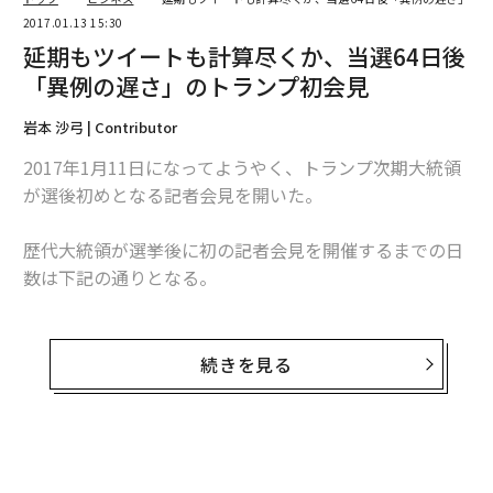
2017.01.13 15:30
延期もツイートも計算尽くか、当選64日後
「異例の遅さ」のトランプ初会見
岩本 沙弓 | Contributor
2017年1月11日になってようやく、トランプ次期大統領
が選後初めとなる記者会見を開いた。
歴代大統領が選挙後に初の記者会見を開催するまでの日
数は下記の通りとなる。
2012年: バラク・オバマ 11月14日： 選挙8日後
2008年: バラク・オバマ
11
月7日
：
選挙3日
後
続きを見る
2004年: ジョージ・Ｗ・ブッシュ 11月4日：選挙2日後
2000年: ジョージ・Ｗ・ブッシュ
12月15日
：
連邦最高
裁の判決の3日後
（この判決で次期大統領が決定）