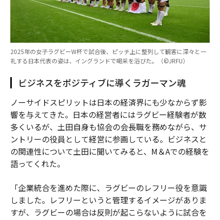
2025年の女子ラグビーW杯で試合後、ピッチ上に整列して観客に深々と一
礼する日本代表の姿は、イングランドで喝采を浴びた。（©︎JRFU）
ビジネスをポジティブに導くラガーマン魂
ノーサイドスピリットは日本の経済界にも少なからず影
響を与えてきた。日本の経営者にはラグビー経験者が数
多くいるが、土田自身も協会の会長職を務めながら、サ
ントリーの役員として経営に参画している。ビジネスと
の関連性について土田に聞いてみると、M＆Aでの経験を
語ってくれた。
「企業統合を進めた際に、ラグビーのレフリー役を意識
しました。レフリーというと管理するイメージがありま
すが、ラグビーの場合は反則が起こらないように試合を