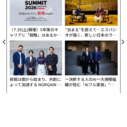
（当時、テレビが教室に設置されていたわけではないの
ら
で、担任が職員室から最新の開票情報を聞いてはクラス
パ
技
に伝えるという方法を採用）、クラス全員で終日候補者
無
の人となりや政策について終日話し合いをした。
防
〈7.25(土)開催〉5年後のキ
“泊まる”を超えて─エスパシ
ャリアに「戦略」はあるか。
オが描く、新しい日本のラグ
いずれの候補者か自分の気持ちが固まり次第、クラスの
トップエグゼクティブのキャ
ジュアリー（中編）
中で投票もした。40年前の話ではあるが、選挙リテラシ
リアに触れる1日│CAREER S
ーや議論の仕方のようなものを自然な形で学ぶ授業は初
UMMIT 2026
めての経験だっただけに面食らった記憶がある。最初は
何の話をしているのかすら定かではなかったのだが、そ
の日の最後にはクラス内の投票に自発的に参加したのだ
から、授業の成果と言えよう。
挑戦は個から始まり、共創に
〜決断する人のAI〜大規模組
よって加速する NORQAIN JA
織が挑む「AIフル実装」“使
PAN 特別座談会
う”企業から“動く”企業へ【N
TTドコモビジネス×PwC】
延期もツイートも、実は計算済
次ページ ＞
み？
1
2