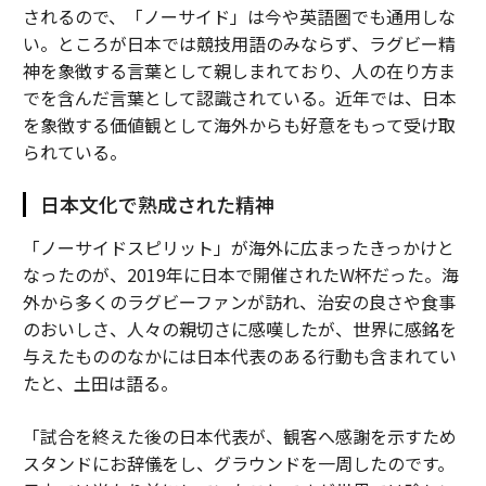
されるので、「ノーサイド」は今や英語圏でも通用しな
い。ところが日本では競技用語のみならず、ラグビー精
神を象徴する言葉として親しまれており、人の在り方ま
でを含んだ言葉として認識されている。近年では、日本
を象徴する価値観として海外からも好意をもって受け取
られている。
日本文化で熟成された精神
「ノーサイドスピリット」が海外に広まったきっかけと
なったのが、2019年に日本で開催されたW杯だった。海
外から多くのラグビーファンが訪れ、治安の良さや食事
のおいしさ、人々の親切さに感嘆したが、世界に感銘を
与えたもののなかには日本代表のある行動も含まれてい
たと、土田は語る。
「試合を終えた後の日本代表が、観客へ感謝を示すため
スタンドにお辞儀をし、グラウンドを一周したのです。