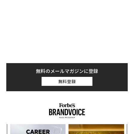
1996年: ビル・クリントン
11
月 8日
：
選挙3日
後
1992年: ビル・クリントン
11
月12日
：
選挙9日
後
1988年: ジョージ・H・W・ブッシュ
11
月 9日
：
選挙1
日
後
1984年: ロナルド・レーガン
11
月7日
：
選挙1日
後
1980年: ロナルド・レーガン
11
月6日
：
選挙
2
日
後
1976年: ジミー・カーター
11
月４日：
選挙2日
後
実際の大統領選後ではなく、連邦最高裁判所の判決を待
って決定とされた2000年のブッシュ大統領の日数の数え
無料のメールマガジンに登録
方は微妙なところだが、判決後の3日として、過去10回
無料登録
の選挙戦、つまり1970年代まで遡ると、歴代大統領の初
記者会見は平均3.4日後となる。昨年11月8日から数えて
64日後に開催したトランプ氏は異例だ。
余談ではあるが、ジミー・カーター選出の大統領選挙の
時には米国におり、通っていた小学校ではその日1日通
常授業はせずに、大統領選の投票の推移を見守りつつ
「
─