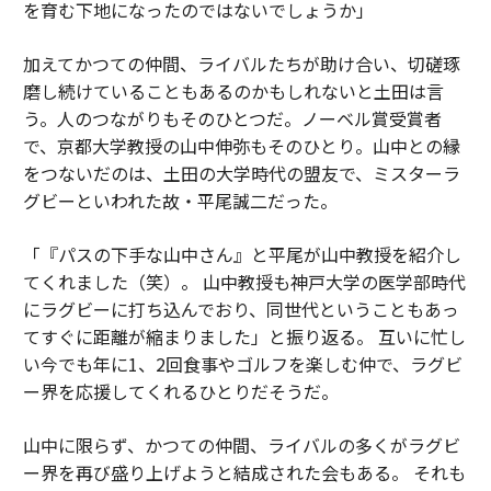
を育む下地になったのではないでしょうか」
加えてかつての仲間、ライバルたちが助け合い、切磋琢
磨し続けていることもあるのかもしれないと土田は言
う。人のつながりもそのひとつだ。ノーベル賞受賞者
で、京都大学教授の山中伸弥もそのひとり。山中との縁
をつないだのは、土田の大学時代の盟友で、ミスターラ
グビーといわれた故・平尾誠二だった。
「『パスの下手な山中さん』と平尾が山中教授を紹介し
てくれました（笑）。 山中教授も神戸大学の医学部時代
にラグビーに打ち込んでおり、同世代ということもあっ
てすぐに距離が縮まりました」と振り返る。 互いに忙し
い今でも年に1、2回食事やゴルフを楽しむ仲で、ラグビ
ー界を応援してくれるひとりだそうだ。
山中に限らず、かつての仲間、ライバルの多くがラグビ
ー界を再び盛り上げようと結成された会もある。 それも