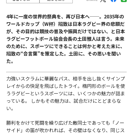
4年に一度の世界的祭典を、再び日本へ──。2035年の
ワールドカップ（W杯）招致は日本ラグビー界の悲願だ
が、その目的は競技の普及や振興だけではない、と日本
ラグビーフットボール協会会長の土田雅人は言う。
未来
のために、スポーツにできることは何かと考えた末に、
招致の“合言葉”を策定した。土田に、その思いを聞い
た。
力強いスクラムに華麗なパス、相手を出し抜くサインプ
レイからの快足を飛ばしたトライ。楕円形のボールを使
うラグビーというスポーツには、いくつかの魅力が詰ま
っている。 しかもその魅力は、試合だけにとどまらな
い。
勝利をかけて死闘を繰り広げた敵同士であっても「ノー
サイド」の笛が吹かれれば、その壁はなくなり、同じス