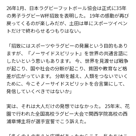
26年1月、日本ラグビーフットボール協会は正式に35年
の男子ラグビーW杯招致を表明した。 19年の感動が再び
戻ってくるのが楽しみだが、土田は単にスポーツイベン
トだけで終わらせるつもりはない。
「招致にはスポーツやラグビーの発展という目的もあり
ますが、『ノーサイドスピリット』を世界の共通言語に
したいという思いもあります。 今、世界を見渡せば戦争
が起こり、国や社会の分断が起こり、貧困や教育など格
差が広がっています。 分断を越え、人類をつないでいく
ために、今こそノーサイドスピリットを合言葉にして、
発信していくべきではないか」
実は、それは大人だけの発想ではなかった。 25年末、花
園で行われた全国高校ラグビー大会で関西学院高校の西
浦章博主将が選手宣誓でこう訴えた。
「多くの人の支えと応援があったからこそ、私たちはこ