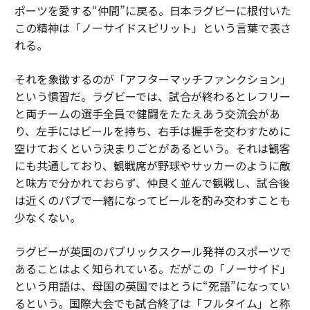
ポーツを愛する“仲間”に戻る。日本ラグビーに根付いた
この精神は「ノーサイドスピリット」という言葉で表さ
れる。
それを象徴するのが「アフターマッチファンクション」
という慣習だ。ラグビーでは、試合が終わるとレフリー
と両チームの選手全員で健闘をたたえあう交流会があ
り、左手にはビールを持ち、右手は握手を交わすために
空けておくという決まりごとがあるという。それは観客
にも共通しており、観戦席が野球やサッカーのように敵
と味方で分かれておらず、仲良く並んで観戦し、試合後
は近くのパブで一緒になってビールを酌み交わすことも
少なくない。
ラグビーが英国のパブリックスクール発祥のスポーツで
あることはよく知られている。だがこの「ノーサイド」
という用語は、母国の英国ではとうに“死語”になってい
るという。国際大会でも試合終了は「フルタイム」と称