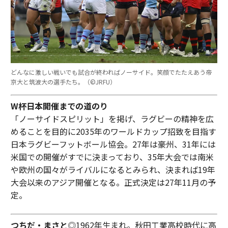
どんなに激しい戦いでも試合が終わればノーサイド。笑顔でたたえあう帝
京大と筑波大の選手たち。（©︎JRFU）
W杯日本開催までの道のり
「ノーサイドスピリット」を掲げ、ラグビーの精神を広
めることを目的に2035年のワールドカップ招致を目指す
日本ラグビーフットボール協会。27年は豪州、31年には
米国での開催がすでに決まっており、35年大会では南米
や欧州の国々がライバルになるとみられ、決まれば19年
大会以来のアジア開催となる。正式決定は27年11月の予
定。
つちだ・まさと
◎1962年生まれ。秋田工業高校時代に高