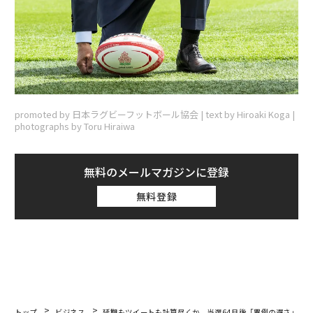
promoted by 日本ラグビーフットボール協会 | text by Hiroaki Koga |
photographs by Toru Hiraiwa
無料のメールマガジンに登録
無料登録
トップ
ビジネス
延期もツイートも計算尽くか、当選64日後「異例の遅さ」の