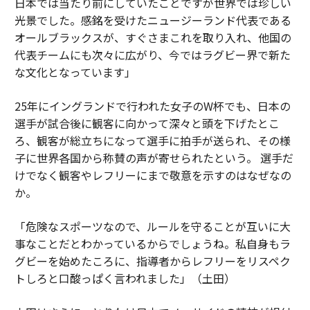
日本では当たり前にしていたことですが世界では珍しい
光景でした。感銘を受けたニュージーランド代表である
オールブラックスが、すぐさまこれを取り入れ、他国の
代表チームにも次々に広がり、今ではラグビー界で新た
な文化となっています」
25年にイングランドで行われた女子のW杯でも、日本の
選手が試合後に観客に向かって深々と頭を下げたとこ
ろ、観客が総立ちになって選手に拍手が送られ、その様
子に世界各国から称賛の声が寄せられたという。 選手だ
けでなく観客やレフリーにまで敬意を示すのはなぜなの
か。
「危険なスポーツなので、ルールを守ることが互いに大
事なことだとわかっているからでしょうね。私自身もラ
グビーを始めたころに、指導者からレフリーをリスペク
トしろと口酸っぱく言われました」（土田）