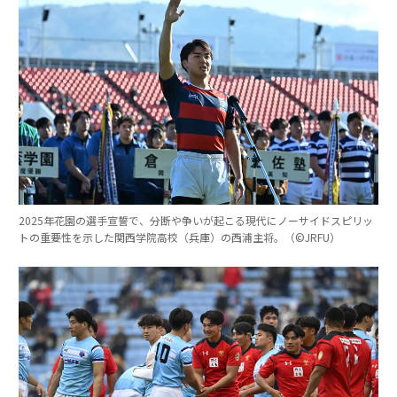
2025年花園の選手宣誓で、分断や争いが起こる現代にノーサイドスピリッ
トの重要性を示した関西学院高校（兵庫）の西浦主将。（©︎JRFU）