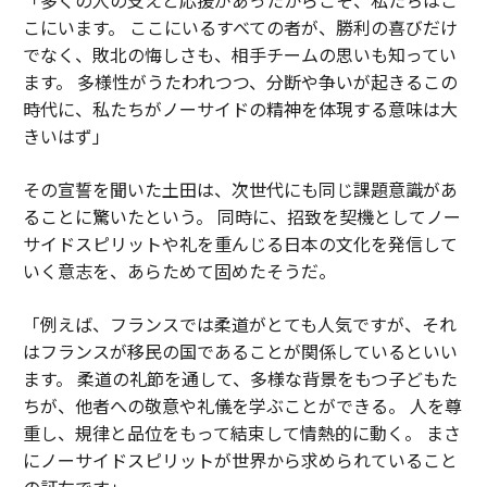
こにいます。 ここにいるすべての者が、勝利の喜びだけ
でなく、敗北の悔しさも、相手チームの思いも知ってい
ます。 多様性がうたわれつつ、分断や争いが起きるこの
時代に、私たちがノーサイドの精神を体現する意味は大
きいはず」
その宣誓を聞いた土田は、次世代にも同じ課題意識があ
ることに驚いたという。 同時に、招致を契機としてノー
サイドスピリットや礼を重んじる日本の文化を発信して
いく意志を、あらためて固めたそうだ。
「例えば、フランスでは柔道がとても人気ですが、それ
はフランスが移民の国であることが関係しているといい
ます。 柔道の礼節を通して、多様な背景をもつ子どもた
ちが、他者への敬意や礼儀を学ぶことができる。 人を尊
重し、規律と品位をもって結束して情熱的に動く。 まさ
にノーサイドスピリットが世界から求められていること
の証左です」