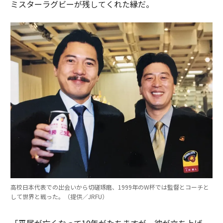
ミスターラグビーが残してくれた縁だ。
高校日本代表での出会いから切磋琢磨、1999年のW杯では監督とコーチと
して世界と戦った。（提供／JRFU）