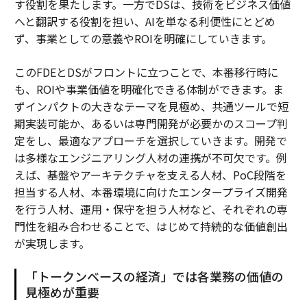
す役割を果たします。一方でDSは、技術をビジネス価値
へと翻訳する役割を担い、AIを単なる利便性にとどめ
ず、事業としての意義やROIを明確にしていきます。
このFDEとDSがフロントに立つことで、本番移行時に
も、ROIや事業価値を明確化できる体制ができます。ま
ずインパクトの大きなテーマを見極め、共通ツールで短
期実装可能か、あるいは専門開発が必要かのスコープ判
定をし、最適なアプローチを選択していきます。開発で
は多様なエンジニアリング人材の連携が不可欠です。例
えば、基盤やアーキテクチャを支える人材、PoC段階を
担当する人材、本番環境に向けたエンタープライズ開発
を行う人材、運用・保守を担う人材など、それぞれの専
門性を組み合わせることで、はじめて持続的な価値創出
が実現します。
「トークンベースの経済」では各業務の価値の
見極めが重要