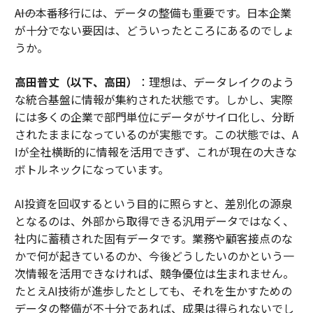
――AIの本番移行には、データの整備も重要です。日本企業
が十分でない要因は、どういったところにあるのでしょ
うか。
高田普丈（以下、高田）
：理想は、データレイクのよう
な統合基盤に情報が集約された状態です。しかし、実際
には多くの企業で部門単位にデータがサイロ化し、分断
されたままになっているのが実態です。この状態では、A
Iが全社横断的に情報を活用できず、これが現在の大きな
ボトルネックになっています。
AI投資を回収するという目的に照らすと、差別化の源泉
となるのは、外部から取得できる汎用データではなく、
社内に蓄積された固有データです。業務や顧客接点のな
かで何が起きているのか、今後どうしたいのかという一
次情報を活用できなければ、競争優位は生まれません。
たとえAI技術が進歩したとしても、それを生かすための
データの整備が不十分であれば、成果は得られないでし