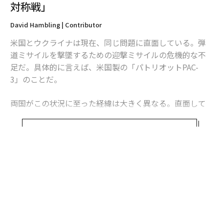
対称戦」
David Hambling | Contributor
米国とウクライナは現在、同じ問題に直面している。弾
道ミサイルを撃墜するための迎撃ミサイルの危機的な不
足だ。具体的に言えば、米国製の「パトリオットPAC-
3」のことだ。
両国がこの状況に至った経緯は大きく異なる。直面して
いる課題は本質的に同じだが、模索する解決策もまた大
きく異なるものになるかもしれない。これは非対称戦、
続きを見る
つまり敵に貴重な資源をより多く消耗させる方法をめぐ
る問題であり、この分野では、相手よりも多くの資金を
投入できることを頼みにしてきた米国防総省よりも、限
られた資源で戦ってきたウクライナに分がある。
ウクライナへの長期にわたる「ミサイル攻囲」