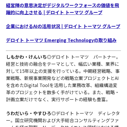
経営陣の意思決定がデジタルワークフォースの価値を飛
躍的に向上させる | デロイト トーマツ グループ
企業におけるAIの活用状況 | デロイト トーマツ グループ
デロイト トーマツ Emerging Technologyの取り組み
しもかわ・けんいち
◎デロイト トーマツ パートナー。
経営と技術の融合をテーマとして、幅広い業種、業界に
対して15年以上の支援を行っている。中期経営戦略、事
業戦略、新規事業開発などの戦略立案プロジェクトとAI
を含めたDigital Toolを活用した業務改革、組織構造変
革のプロジェクトを数多く手がけている。また、戦略・
計画立案だけでなく、実行サポートの経験も豊富。
うわだいら・やすひろ
◎デロイト トーマツ ディレクタ
ー。国立研究機関および大手総合コンサルティングファ