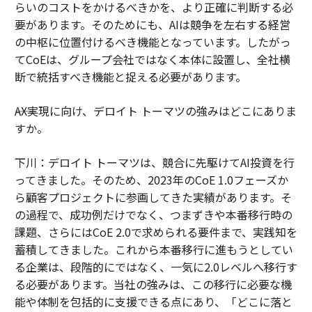
らいのコストをかけるべきかを、より正確に判断する必
要があります。そのためにも、AIは競争を左右する経営
の中枢に位置付けるべき機能となっています。したがっ
てCoEは、グループ会社ではなく本体に設置し、全社横
断で統括すべき機能と捉える必要があります。
――AX実現に向け、デロイト トーマツの強みはどこにありま
すか。
下川：デロイト トーマツは、競合に先駆けてAI投資を行
ってきました。そのため、2023年のCoE 1.0フェーズか
ら顧客プロジェクトに参画してきた実績があります。そ
の過程で、成功例だけでなく、つまずきや本番移行時の
課題、さらにはCoE 2.0で求められる要件まで、実践知を
蓄積してきました。これから本番移行に進もうとしてい
る企業は、段階的にではなく、一気に2.0レベルへ移行す
る必要があります。当社の強みは、この移行に必要な機
能や体制を包括的に支援できる点にあり、「どこに落と