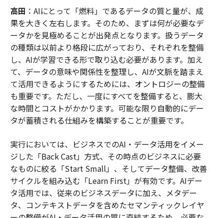
高田
：AIにとって「燃料」であるデータの質と量が、成
果を大きく左右します。そのため、まずは何が必要なデ
ータかを見極めることが出発点となります。扱うデータ
の種類は以前より格段に広がっており、それぞれを整備
し、AIが学習できる形で取り込む必要があります。加え
て、データの意味や関係性を整理し、AIが文脈を踏まえ
て活用できるようにするためには、オントロジーの整備
も重要です。ただし、一度にすべてを整備すると、膨大
な時間とコストがかかります。可能な限り自動的にデー
タが蓄積される仕組みを構築することが重要です。
実行においては、ビジネスでのAI・データ活用をイメー
ジした「Back Cast」方式、その時点のビジネスに必要
なものに絞る「Start Small」、そしてデータ整備、改善
サイクルを組み込む「Learn First」が有効です。AIデー
タ活用では、従来のビジネスデータに加え、メタデー
タ、コンテキストデータを含めたセマンティックレイヤ
ーの整備がAI・データ活用の質に直結するため、必要な