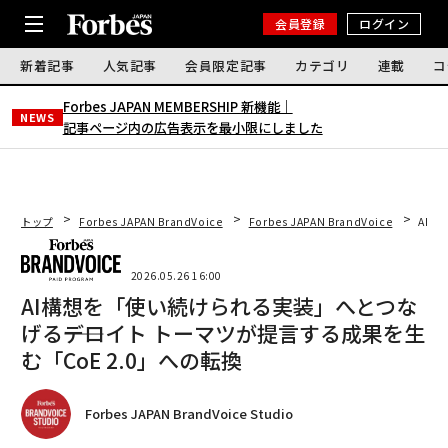
会員登録
ログイン
新着記事
人気記事
会員限定記事
カテゴリ
連載
コ
Forbes JAPAN MEMBERSHIP 新機能｜
NEWS
記事ページ内の広告表示を最小限にしました
トップ
Forbes JAPAN BrandVoice
Forbes JAPAN BrandVoice
AI構
2026.05.26 16:00
AI構想を「使い続けられる実装」へとつな
げる――デロイト トーマツが提言する成果を生
む「CoE 2.0」への転換
Forbes JAPAN BrandVoice Studio