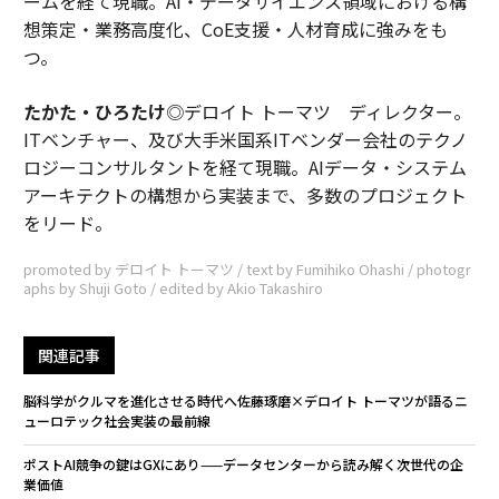
ームを経て現職。AI・データサイエンス領域における構
想策定・業務高度化、CoE支援・人材育成に強みをも
つ。
たかた・ひろたけ
◎デロイト トーマツ ディレクター。
ITベンチャー、及び大手米国系ITベンダー会社のテクノ
ロジーコンサルタントを経て現職。AIデータ・システム
アーキテクトの構想から実装まで、多数のプロジェクト
をリード。
promoted by デロイト トーマツ / text by Fumihiko Ohashi / photogr
aphs by Shuji Goto / edited by Akio Takashiro
関連記事
脳科学がクルマを進化させる時代へ――佐藤琢磨×デロイト トーマツが語るニ
ューロテック社会実装の最前線
ポストAI競争の鍵はGXにあり——データセンターから読み解く次世代の企
業価値