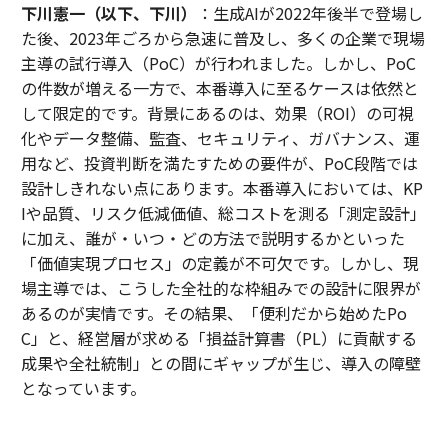
下川憲一（以下、下川）
：生成AIが2022年後半で登場し
た後、2023年ごろから急速に普及し、多くの企業で現場
主導の試行導入（PoC）が行われました。しかし、PoC
の件数が増える一方で、本番導入に至るケースは依然と
して限定的です。背景にあるのは、効果（ROI）の可視
化やデータ整備、監査、セキュリティ、ガバナンス、運
用など、投資判断を満たすための要件が、PoC段階では
設計しきれない点にあります。本番導入においては、KP
Iや品質、リスク低減価値、総コストを測る「測定設計」
に加え、誰が・いつ・どの方法で説明するかといった
「価値実現プロセス」の定義が不可欠です。しかし、現
場主導では、こうした全社的な枠組みでの設計に限界が
あるのが実情です。その結果、「便利だから始めたPo
C」と、経営層が求める「損益計算書（PL）に貢献する
成果や全社統制」との間にギャップが生じ、導入の障壁
となっています。