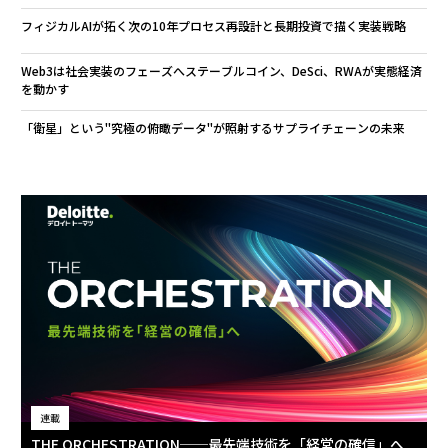
フィジカルAIが拓く次の10年――プロセス再設計と長期投資で描く実装戦略
Web3は社会実装のフェーズへ――ステーブルコイン、DeSci、RWAが実態経済
を動かす
「衛星」という"究極の俯瞰データ"が照射するサプライチェーンの未来
連載
THE ORCHESTRATION──最先端技術を「経営の確信」へ