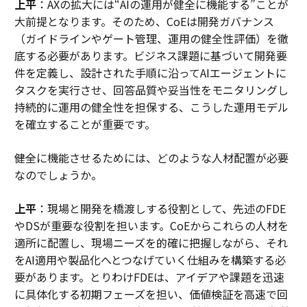
上平
：AXの拡大には“AIの運用が健全に機能する”ことが
大前提となります。そのため、CoEは開発ガバナンス
（ガイドラインやゲート管理、運用の健全性評価）を徹
底する必要があります。ビジネス課題に基づいて開発要
件を定義し、設計された手順に沿ってAIエージェントに
タスクを実行させ、回答品質や妥当性をモニタリングし
持続的に運用の健全性を担保する、こうした運用モデル
を確立することが重要です。
――健全に機能させるためには、どのような人材配置が必要
なのでしょうか。
上平
：現場と開発を橋渡しする役割として、先述のFDE
やDSが重要な役割を担います。CoEからこれらの人材を
適所に配置し、現場ニーズを的確に把握しながら、それ
をAI適用や製品化へとつなげていく仕組みを構築する必
要があります。とりわけFDEは、アイデアや課題を迅速
に具体化する初期フェーズを担い、価値検証を高速で回