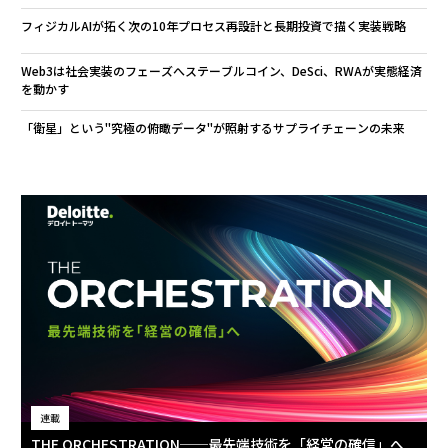
フィジカルAIが拓く次の10年――プロセス再設計と長期投資で描く実装戦略
Web3は社会実装のフェーズへ――ステーブルコイン、DeSci、RWAが実態経済
を動かす
「衛星」という"究極の俯瞰データ"が照射するサプライチェーンの未来
連載
THE ORCHESTRATION──最先端技術を「経営の確信」へ