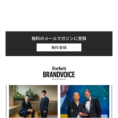
オーナーとして、私は身をもってそれを感じた。ある日
は採用活動、配車、現場監督を行い、その一方でビジネ
スを運営していた。明らかになったのは、人事に対する
新しいアプローチがなければ、規模を拡大し続けること
はできないということだった。
無料のメールマガジンに登録
状況の分析から始める
無料登録
あらゆるコストをかけて急いで採用するのではなく、企
業は一歩下がって何が起きているのかを分析することが
できる。以下は、我々が取った手順である。
• 自社のプロセスを見直す。
我々は次のような質問をし
た。どこで人々が燃え尽きているのか。どの役割が最も
義す
な
重複しているのか。
むス
術
た
エ
ア
• 競合他社を調査する。
我々にとって、競合他社の多く
設オ
は同じ課題に直面していた。絶え間ない採用、高い離職
が
率、上昇するコストである。持続可能な解決策を持つ企
が