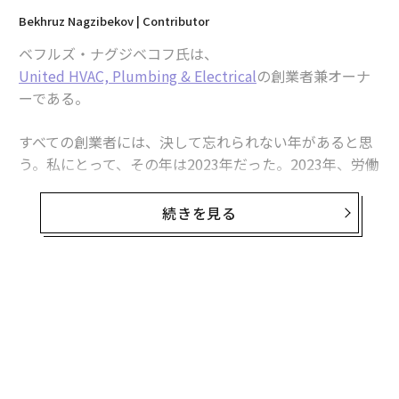
Bekhruz Nagzibekov | Contributor
ベフルズ・ナグジベコフ氏は、
United HVAC, Plumbing & Electrical
の創業者兼オーナ
ーである。
すべての創業者には、決して忘れられない年があると思
う。私にとって、その年は2023年だった。2023年、労働
市場は過熱していた。賃金は上昇し、熟練労働者は不足
し、離職率は記録的な高水準に達した。
続きを見る
HVAC（空調設備）、配管、電気工事などのサービス業
にとって、これは日々の問題を生み出した。適切な人材
を採用するのに数カ月を要した。従業員はしばしば複数
の役割を担わなければならなかった。燃え尽き症候群と
ミスが一般的になった。十分な人員を確保できなかった
ため、成長は鈍化した。