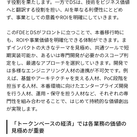
す役割を果たします。一方でDSは、技術をビジネス価値
へと翻訳する役割を担い、AIを単なる利便性にとどめ
ず、事業としての意義やROIを明確にしていきます。
このFDEとDSがフロントに立つことで、本番移行時に
も、ROIや事業価値を明確化できる体制ができます。ま
ずインパクトの大きなテーマを見極め、共通ツールで短
期実装可能か、あるいは専門開発が必要かのスコープ判
定をし、最適なアプローチを選択していきます。開発で
は多様なエンジニアリング人材の連携が不可欠です。例
えば、基盤やアーキテクチャを支える人材、PoC段階を
担当する人材、本番環境に向けたエンタープライズ開発
を行う人材、運用・保守を担う人材など、それぞれの専
門性を組み合わせることで、はじめて持続的な価値創出
が実現します。
「トークンベースの経済」では各業務の価値の
見極めが重要