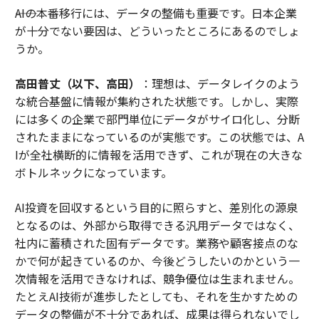
――AIの本番移行には、データの整備も重要です。日本企業
が十分でない要因は、どういったところにあるのでしょ
うか。
高田普丈（以下、高田）
：理想は、データレイクのよう
な統合基盤に情報が集約された状態です。しかし、実際
には多くの企業で部門単位にデータがサイロ化し、分断
されたままになっているのが実態です。この状態では、A
Iが全社横断的に情報を活用できず、これが現在の大きな
ボトルネックになっています。
AI投資を回収するという目的に照らすと、差別化の源泉
となるのは、外部から取得できる汎用データではなく、
社内に蓄積された固有データです。業務や顧客接点のな
かで何が起きているのか、今後どうしたいのかという一
次情報を活用できなければ、競争優位は生まれません。
たとえAI技術が進歩したとしても、それを生かすための
データの整備が不十分であれば、成果は得られないでし