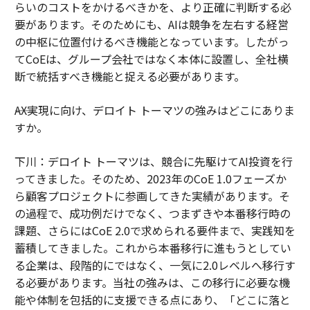
らいのコストをかけるべきかを、より正確に判断する必
要があります。そのためにも、AIは競争を左右する経営
の中枢に位置付けるべき機能となっています。したがっ
てCoEは、グループ会社ではなく本体に設置し、全社横
断で統括すべき機能と捉える必要があります。
――AX実現に向け、デロイト トーマツの強みはどこにありま
すか。
下川：デロイト トーマツは、競合に先駆けてAI投資を行
ってきました。そのため、2023年のCoE 1.0フェーズか
ら顧客プロジェクトに参画してきた実績があります。そ
の過程で、成功例だけでなく、つまずきや本番移行時の
課題、さらにはCoE 2.0で求められる要件まで、実践知を
蓄積してきました。これから本番移行に進もうとしてい
る企業は、段階的にではなく、一気に2.0レベルへ移行す
る必要があります。当社の強みは、この移行に必要な機
能や体制を包括的に支援できる点にあり、「どこに落と