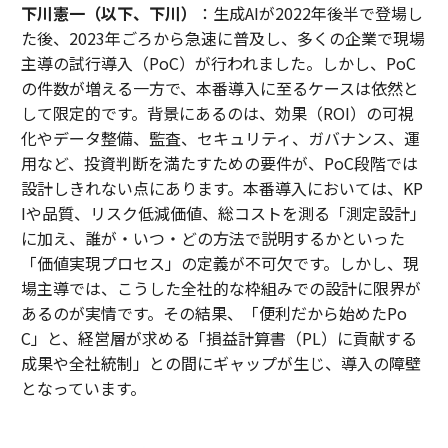
下川憲一（以下、下川）
：生成AIが2022年後半で登場し
た後、2023年ごろから急速に普及し、多くの企業で現場
主導の試行導入（PoC）が行われました。しかし、PoC
の件数が増える一方で、本番導入に至るケースは依然と
して限定的です。背景にあるのは、効果（ROI）の可視
化やデータ整備、監査、セキュリティ、ガバナンス、運
用など、投資判断を満たすための要件が、PoC段階では
設計しきれない点にあります。本番導入においては、KP
Iや品質、リスク低減価値、総コストを測る「測定設計」
に加え、誰が・いつ・どの方法で説明するかといった
「価値実現プロセス」の定義が不可欠です。しかし、現
場主導では、こうした全社的な枠組みでの設計に限界が
あるのが実情です。その結果、「便利だから始めたPo
C」と、経営層が求める「損益計算書（PL）に貢献する
成果や全社統制」との間にギャップが生じ、導入の障壁
となっています。