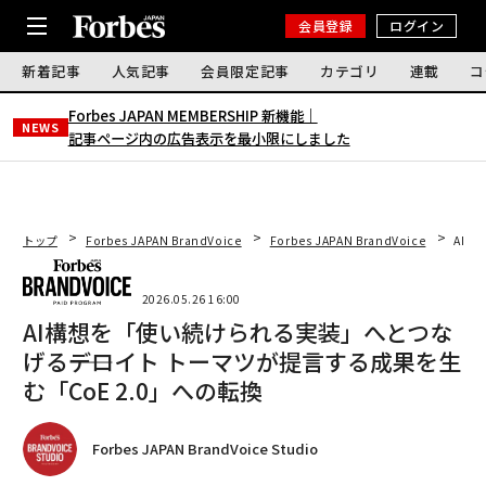
会員登録
ログイン
新着記事
人気記事
会員限定記事
カテゴリ
連載
コ
Forbes JAPAN MEMBERSHIP 新機能｜
NEWS
記事ページ内の広告表示を最小限にしました
トップ
Forbes JAPAN BrandVoice
Forbes JAPAN BrandVoice
AI構
2026.05.26 16:00
AI構想を「使い続けられる実装」へとつな
げる――デロイト トーマツが提言する成果を生
む「CoE 2.0」への転換
Forbes JAPAN BrandVoice Studio