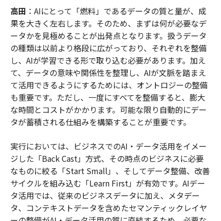
高田
：AIにとって「燃料」であるデータの質と量が、成
果を大きく左右します。そのため、まずは何が必要なデ
ータかを見極めることが出発点となります。扱うデータ
の種類は以前より格段に広がっており、それぞれを整備
し、AIが学習できる形で取り込む必要があります。加え
て、データの意味や関係性を整理し、AIが文脈を踏まえ
て活用できるようにするためには、オントロジーの整備
も重要です。ただし、一度にすべてを整備すると、膨大
な時間とコストがかかります。可能な限り自動的にデー
タが蓄積される仕組みを構築することが重要です。
実行においては、ビジネスでのAI・データ活用をイメー
ジした「Back Cast」方式、その時点のビジネスに必要
なものに絞る「Start Small」、そしてデータ整備、改善
サイクルを組み込む「Learn First」が有効です。AIデー
タ活用では、従来のビジネスデータに加え、メタデー
タ、コンテキストデータを含めたセマンティックレイヤ
ーの整備がAI・データ活用の質に直結するため、必要な