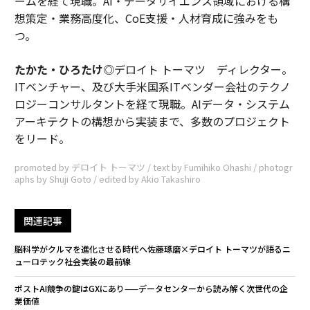
ームを経て現職。AI・データサイエンス領域における構
想策定・業務高度化、CoE支援・人材育成に強みをも
つ。
たかた・ひろたけ
◎デロイト トーマツ ディレクター。
ITベンチャー、及び大手米国系ITベンダー会社のテクノ
ロジーコンサルタントを経て現職。AIデータ・システム
アーキテクトの構想から実装まで、多数のプロジェクト
をリード。
promoted by デロイト トーマツ / text by Fumihiko Ohashi / photogr
aphs by Shuji Goto / edited by Akio Takashiro
関連記事
脳科学がクルマを進化させる時代へ――佐藤琢磨×デロイト トーマツが語るニ
ューロテック社会実装の最前線
ポストAI競争の鍵はGXにあり——データセンターから読み解く次世代の企
業価値