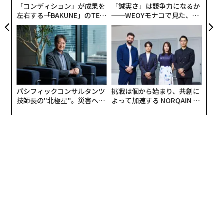
「コンディション」が成果を
「誠実さ」は競争力になるか
業はほとんどなかった。
左右する――「BAKUNE」のTEN
──WEOYモナコで見た、く
TIALが支える「挑戦者の明
ら寿司の経営哲学
日」
• 厳しい質問をする。
我々の問題は給与だけの問題なの
か、それともトレーニング、サポート、企業文化の問題
なのか。適切な人材を引き付けているのか、それとも単
に席を埋めているだけなのか。
パシフィックコンサルタンツ
挑戦は個から始まり、共創に
この分析により、問題は単なる数字の問題ではないこと
技師長の"北極星"。災害への
よって加速する NORQAIN JA
が明らかになった。それはシステム、構造、そして人事
無力感を乗り越え見つけた、
PAN 特別座談会
の管理方法に関する問題だった。
防災一筋20年の答え
新しいソリューションがどのように役立つかを
検討する
このレビューの最中、我々は問い始めた。AIは人事をよ
り効果的にできるだろうか。競合他社が自動化を試みて
いるのを目にした。採用とトレーニングにAIを使用して
いる企業のケーススタディを読んだ。