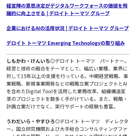
経営陣の意思決定がデジタルワークフォースの価値を飛
躍的に向上させる | デロイト トーマツ グループ
企業におけるAIの活用状況 | デロイト トーマツ グループ
デロイト トーマツ Emerging Technologyの取り組み
しもかわ・けんいち
◎デロイト トーマツ パートナー。
経営と技術の融合をテーマとして、幅広い業種、業界に
対して15年以上の支援を行っている。中期経営戦略、事
業戦略、新規事業開発などの戦略立案プロジェクトとAI
を含めたDigital Toolを活用した業務改革、組織構造変
革のプロジェクトを数多く手がけている。また、戦略・
計画立案だけでなく、実行サポートの経験も豊富。
うわだいら・やすひろ
◎デロイト トーマツ ディレクタ
ー。国立研究機関および大手総合コンサルティングファ