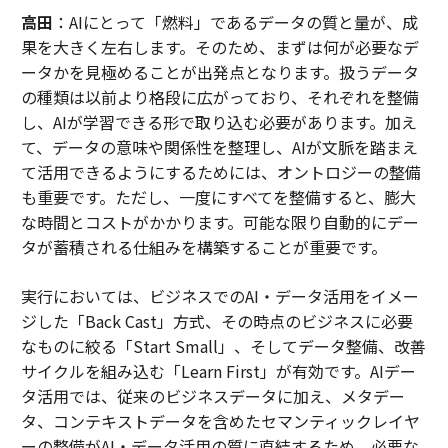
高田
：AIにとって「燃料」であるデータの質と量が、成
果を大きく左右します。そのため、まずは何が必要なデ
ータかを見極めることが出発点となります。扱うデータ
の種類は以前より格段に広がっており、それぞれを整備
し、AIが学習できる形で取り込む必要があります。加え
て、データの意味や関係性を整理し、AIが文脈を踏まえ
て活用できるようにするためには、オントロジーの整備
も重要です。ただし、一度にすべてを整備すると、膨大
な時間とコストがかかります。可能な限り自動的にデー
タが蓄積される仕組みを構築することが重要です。
実行においては、ビジネスでのAI・データ活用をイメー
ジした「Back Cast」方式、その時点のビジネスに必要
なものに絞る「Start Small」、そしてデータ整備、改善
サイクルを組み込む「Learn First」が有効です。AIデー
タ活用では、従来のビジネスデータに加え、メタデー
タ、コンテキストデータを含めたセマンティックレイヤ
ーの整備がAI・データ活用の質に直結するため、必要な