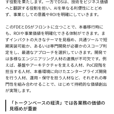
す役割を果たします。一方でDSは、技術をビジネス価値
へと翻訳する役割を担い、AIを単なる利便性にとどめ
ず、事業としての意義やROIを明確にしていきます。
このFDEとDSがフロントに立つことで、本番移行時に
も、ROIや事業価値を明確化できる体制ができます。ま
ずインパクトの大きなテーマを見極め、共通ツールで短
期実装可能か、あるいは専門開発が必要かのスコープ判
定をし、最適なアプローチを選択していきます。開発で
は多様なエンジニアリング人材の連携が不可欠です。例
えば、基盤やアーキテクチャを支える人材、PoC段階を
担当する人材、本番環境に向けたエンタープライズ開発
を行う人材、運用・保守を担う人材など、それぞれの専
門性を組み合わせることで、はじめて持続的な価値創出
が実現します。
「トークンベースの経済」では各業務の価値の
見極めが重要