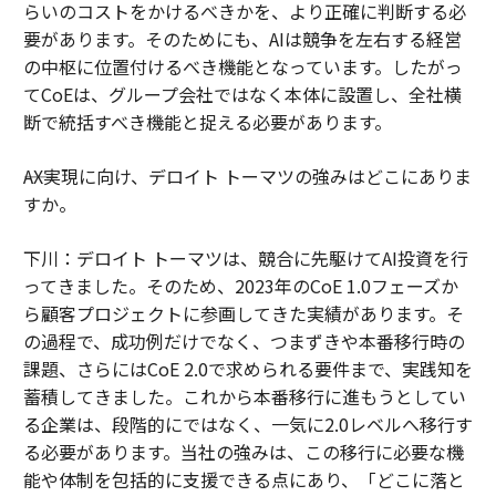
らいのコストをかけるべきかを、より正確に判断する必
要があります。そのためにも、AIは競争を左右する経営
の中枢に位置付けるべき機能となっています。したがっ
てCoEは、グループ会社ではなく本体に設置し、全社横
断で統括すべき機能と捉える必要があります。
――AX実現に向け、デロイト トーマツの強みはどこにありま
すか。
下川：デロイト トーマツは、競合に先駆けてAI投資を行
ってきました。そのため、2023年のCoE 1.0フェーズか
ら顧客プロジェクトに参画してきた実績があります。そ
の過程で、成功例だけでなく、つまずきや本番移行時の
課題、さらにはCoE 2.0で求められる要件まで、実践知を
蓄積してきました。これから本番移行に進もうとしてい
る企業は、段階的にではなく、一気に2.0レベルへ移行す
る必要があります。当社の強みは、この移行に必要な機
能や体制を包括的に支援できる点にあり、「どこに落と