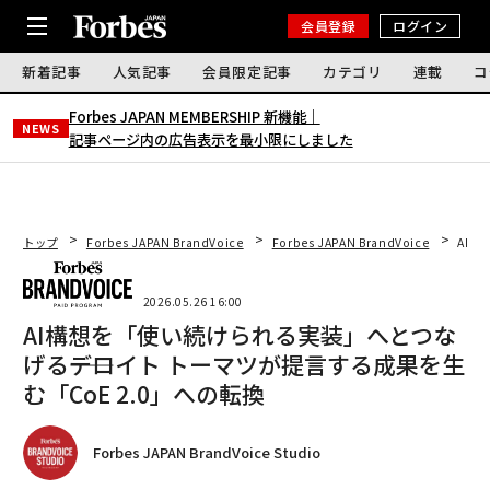
会員登録
ログイン
新着記事
人気記事
会員限定記事
カテゴリ
連載
コ
Forbes JAPAN MEMBERSHIP 新機能｜
NEWS
記事ページ内の広告表示を最小限にしました
トップ
Forbes JAPAN BrandVoice
Forbes JAPAN BrandVoice
AI構
2026.05.26 16:00
AI構想を「使い続けられる実装」へとつな
げる――デロイト トーマツが提言する成果を生
む「CoE 2.0」への転換
Forbes JAPAN BrandVoice Studio