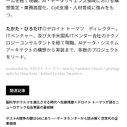
ームを経て現職。AI・データサイエンス領域における構
想策定・業務高度化、CoE支援・人材育成に強みをも
つ。
たかた・ひろたけ
◎デロイト トーマツ ディレクター。
ITベンチャー、及び大手米国系ITベンダー会社のテクノ
ロジーコンサルタントを経て現職。AIデータ・システム
アーキテクトの構想から実装まで、多数のプロジェクト
をリード。
promoted by デロイト トーマツ / text by Fumihiko Ohashi / photogr
aphs by Shuji Goto / edited by Akio Takashiro
関連記事
脳科学がクルマを進化させる時代へ――佐藤琢磨×デロイト トーマツが語るニ
ューロテック社会実装の最前線
ポストAI競争の鍵はGXにあり——データセンターから読み解く次世代の企
業価値