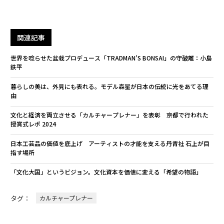
関連記事
世界を唸らせた盆栽プロデュース「TRADMAN'S BONSAI」の守破離：小島
鉄平
暮らしの美は、外見にも表れる。モデル森星が日本の伝統に光をあてる理
由
文化と経済を両立させる「カルチャープレナー」を表彰 京都で行われた
授賞式レポ 2024
日本工芸品の価値を底上げ アーティストの才能を支える丹青社 石上が目
指す場所
「文化大国」というビジョン。文化資本を価値に変える「希望の物語」
タグ：
カルチャープレナー