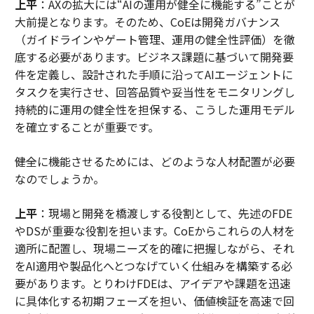
上平
：AXの拡大には“AIの運用が健全に機能する”ことが
大前提となります。そのため、CoEは開発ガバナンス
（ガイドラインやゲート管理、運用の健全性評価）を徹
底する必要があります。ビジネス課題に基づいて開発要
件を定義し、設計された手順に沿ってAIエージェントに
タスクを実行させ、回答品質や妥当性をモニタリングし
持続的に運用の健全性を担保する、こうした運用モデル
を確立することが重要です。
――健全に機能させるためには、どのような人材配置が必要
なのでしょうか。
上平
：現場と開発を橋渡しする役割として、先述のFDE
やDSが重要な役割を担います。CoEからこれらの人材を
適所に配置し、現場ニーズを的確に把握しながら、それ
をAI適用や製品化へとつなげていく仕組みを構築する必
要があります。とりわけFDEは、アイデアや課題を迅速
に具体化する初期フェーズを担い、価値検証を高速で回