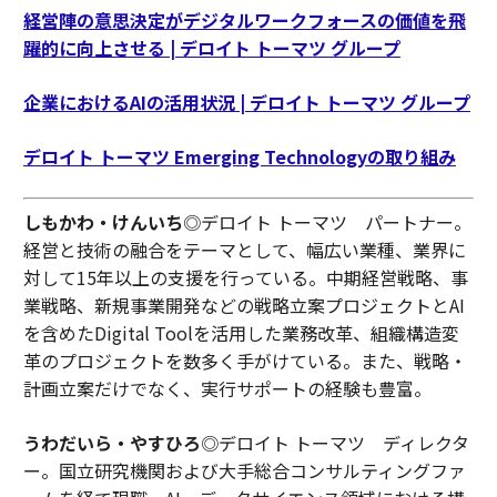
経営陣の意思決定がデジタルワークフォースの価値を飛
躍的に向上させる | デロイト トーマツ グループ
企業におけるAIの活用状況 | デロイト トーマツ グループ
デロイト トーマツ Emerging Technologyの取り組み
しもかわ・けんいち
◎デロイト トーマツ パートナー。
経営と技術の融合をテーマとして、幅広い業種、業界に
対して15年以上の支援を行っている。中期経営戦略、事
業戦略、新規事業開発などの戦略立案プロジェクトとAI
を含めたDigital Toolを活用した業務改革、組織構造変
革のプロジェクトを数多く手がけている。また、戦略・
計画立案だけでなく、実行サポートの経験も豊富。
うわだいら・やすひろ
◎デロイト トーマツ ディレクタ
ー。国立研究機関および大手総合コンサルティングファ