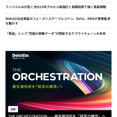
フィジカルAIが拓く次の10年――プロセス再設計と長期投資で描く実装戦略
Web3は社会実装のフェーズへ――ステーブルコイン、DeSci、RWAが実態経済
を動かす
「衛星」という"究極の俯瞰データ"が照射するサプライチェーンの未来
連載
THE ORCHESTRATION──最先端技術を「経営の確信」へ