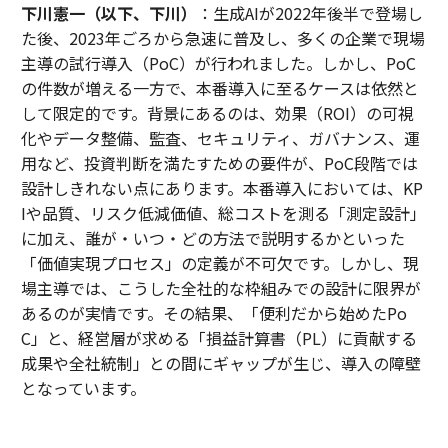
下川憲一（以下、下川）
：生成AIが2022年後半で登場し
た後、2023年ごろから急速に普及し、多くの企業で現場
主導の試行導入（PoC）が行われました。しかし、PoC
の件数が増える一方で、本番導入に至るケースは依然と
して限定的です。背景にあるのは、効果（ROI）の可視
化やデータ整備、監査、セキュリティ、ガバナンス、運
用など、投資判断を満たすための要件が、PoC段階では
設計しきれない点にあります。本番導入においては、KP
Iや品質、リスク低減価値、総コストを測る「測定設計」
に加え、誰が・いつ・どの方法で説明するかといった
「価値実現プロセス」の定義が不可欠です。しかし、現
場主導では、こうした全社的な枠組みでの設計に限界が
あるのが実情です。その結果、「便利だから始めたPo
C」と、経営層が求める「損益計算書（PL）に貢献する
成果や全社統制」との間にギャップが生じ、導入の障壁
となっています。