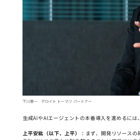
下川憲一 デロイト トーマツ パートナー
――生成AIやAIエージェントの本番導入を進める
上平安紘（以下、上平）
：まず、開発リソースの