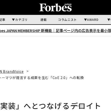
記事
カテゴリ
連載
コラムニスト
AWARD
rbes JAPAN MEMBERSHIP 新機能｜
記事ページ内の広告表示を最小
N BrandVoice
トーマツが提言する成果を生む「CoE 2.0」への転換
実装」へとつなげる――デロイト