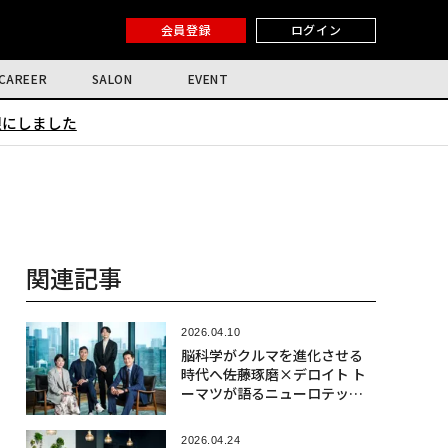
会員登録
ログイン
CAREER
SALON
EVENT
限にしました
関連記事
2026.04.10
脳科学がクルマを進化させる
時代へ――佐藤琢磨×デロイト ト
ーマツが語るニューロテック
社会実装の最前線
2026.04.24