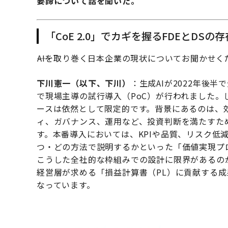
要諦について話を聞いた。
「CoE 2.0」でカギを握るFDEとDSの存
――AIを取り巻く日本企業の現状についてお聞かせ
下川憲一（以下、下川）
：生成AIが2022年後
で現場主導の試行導入（PoC）が行われました。
ースは依然として限定的です。背景にあるのは、効
ィ、ガバナンス、運用など、投資判断を満たすた
す。本番導入においては、KPIや品質、リスク低
つ・どの方法で説明するかといった「価値実現プ
こうした全社的な枠組みでの設計に限界があるの
経営層が求める「損益計算書（PL）に貢献する
なっています。