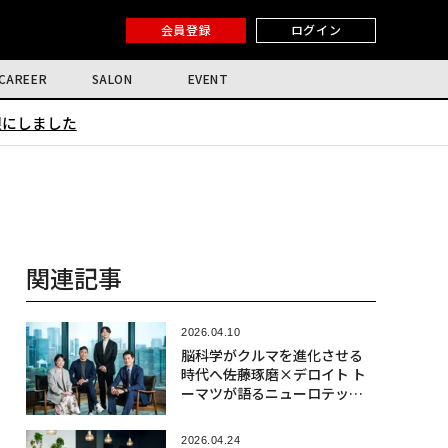
会員登録
ログイン
CAREER
SALON
EVENT
限にしました
関連記事
2026.04.10
脳科学がクルマを進化させる
時代へ――佐藤琢磨×デロイト ト
ーマツが語るニューロテック
社会実装の最前線
2026.04.24