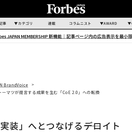
記事
カテゴリ
連載
コラムニスト
AWARD
rbes JAPAN MEMBERSHIP 新機能｜
記事ページ内の広告表示を最小
N BrandVoice
トーマツが提言する成果を生む「CoE 2.0」への転換
実装」へとつなげる――デロイト