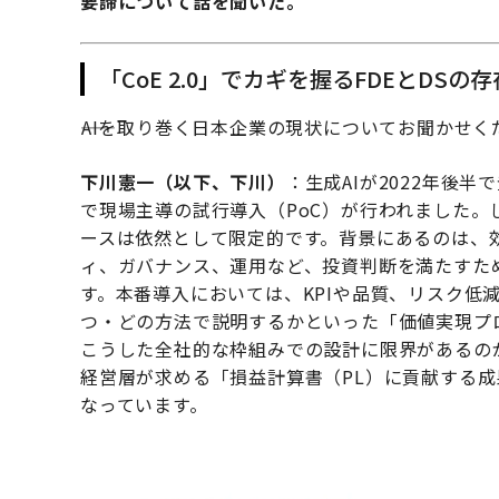
要諦について話を聞いた。
「CoE 2.0」でカギを握るFDEとDSの存
――AIを取り巻く日本企業の現状についてお聞かせ
下川憲一（以下、下川）
：生成AIが2022年後
で現場主導の試行導入（PoC）が行われました。
ースは依然として限定的です。背景にあるのは、効
ィ、ガバナンス、運用など、投資判断を満たすた
す。本番導入においては、KPIや品質、リスク低
つ・どの方法で説明するかといった「価値実現プ
こうした全社的な枠組みでの設計に限界があるの
経営層が求める「損益計算書（PL）に貢献する
なっています。