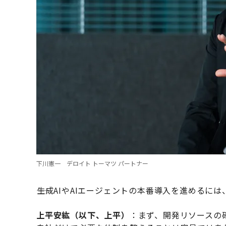
下川憲一 デロイト トーマツ パートナー
――生成AIやAIエージェントの本番導入を進める
上平安紘（以下、上平）
：まず、開発リソースの