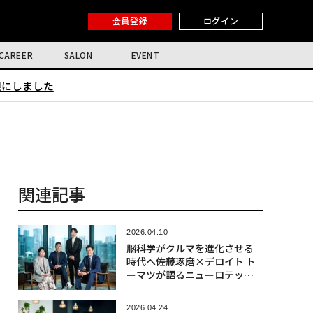
会員登録
ログイン
CAREER
SALON
EVENT
限にしました
関連記事
2026.04.10
脳科学がクルマを進化させる
時代へ――佐藤琢磨×デロイト ト
ーマツが語るニューロテック
社会実装の最前線
2026.04.24