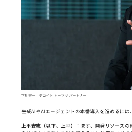
下川憲一 デロイト トーマツ パートナー
――生成AIやAIエージェントの本番導入を進める
上平安紘（以下、上平）
：まず、開発リソースの