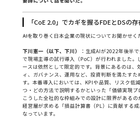
要諦について話を聞いた。
「CoE 2.0」でカギを握るFDEとDSの存
――AIを取り巻く日本企業の現状についてお聞かせ
下川憲一（以下、下川）
：生成AIが2022年後
で現場主導の試行導入（PoC）が行われました。
ースは依然として限定的です。背景にあるのは、効
ィ、ガバナンス、運用など、投資判断を満たすた
す。本番導入においては、KPIや品質、リスク低
つ・どの方法で説明するかといった「価値実現プ
こうした全社的な枠組みでの設計に限界があるの
経営層が求める「損益計算書（PL）に貢献する
なっています。