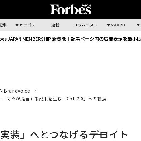
記事
カテゴリ
連載
コラムニスト
AWARD
rbes JAPAN MEMBERSHIP 新機能｜
記事ページ内の広告表示を最小
N BrandVoice
トーマツが提言する成果を生む「CoE 2.0」への転換
実装」へとつなげる――デロイト