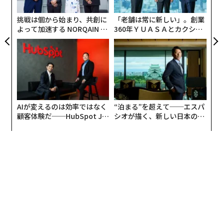
う
DeNAと京急電鉄が共同開発計画中の「川崎新！アリー
T
ナシティ・プロジェクト」* などとともに民設民営の首
挑戦は個から始まり、共創に
「老舗は常に新しい」。創業
よって加速する NORQAIN JA
360年ＹＵＡＳＡとカクシン
都圏大型多目的アリーナとして、そして何よりトヨタ自
PAN 特別座談会
CEO田尻望が語る、AIを超え
前のアリーナとして早くから注目されてきた。
る人の価値
* 開業時期につい
て、建設業界の人手不足などを理由に、当初目標の2028年10月から2年ほど先になる見通しが発表されている（20
24年10月1日ディー・エヌ・エー発表）
開業記念式典に出席した、小池百合子東京都知事も「パ
ラスポーツを含む、さまざまなスポーツの活動拠点とし
AIが変えるのは効率ではなく
“泊まる”を超えて──エスパ
顧客体験だ──HubSpot Ja
シオが描く、新しい日本のラ
て、多くの方々にスポーツの価値、素晴らしさを届ける
panが語る「Grow Better」
グジュアリー（前編）
ことを心から期待している」と祝辞を述べ、Bリーグの
な組織のつくり方
島田慎二チェアマンが「間違いなく世界でもトップクラ
ス」と太鼓判を押す。