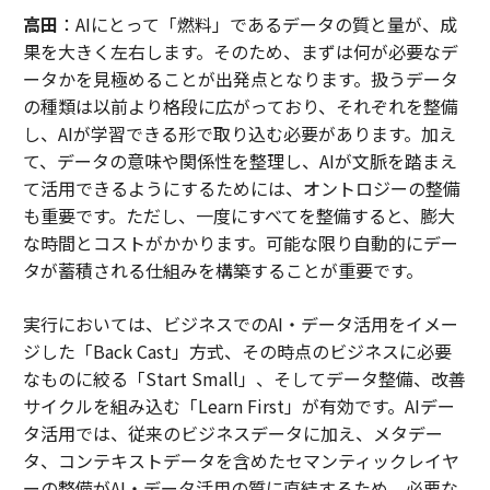
高田
：AIにとって「燃料」であるデータの質と量が、成
果を大きく左右します。そのため、まずは何が必要なデ
ータかを見極めることが出発点となります。扱うデータ
の種類は以前より格段に広がっており、それぞれを整備
し、AIが学習できる形で取り込む必要があります。加え
て、データの意味や関係性を整理し、AIが文脈を踏まえ
て活用できるようにするためには、オントロジーの整備
も重要です。ただし、一度にすべてを整備すると、膨大
な時間とコストがかかります。可能な限り自動的にデー
タが蓄積される仕組みを構築することが重要です。
実行においては、ビジネスでのAI・データ活用をイメー
ジした「Back Cast」方式、その時点のビジネスに必要
なものに絞る「Start Small」、そしてデータ整備、改善
サイクルを組み込む「Learn First」が有効です。AIデー
タ活用では、従来のビジネスデータに加え、メタデー
タ、コンテキストデータを含めたセマンティックレイヤ
ーの整備がAI・データ活用の質に直結するため、必要な