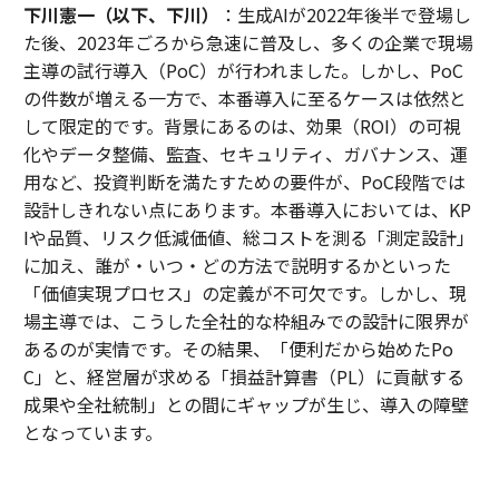
下川憲一（以下、下川）
：生成AIが2022年後半で登場し
た後、2023年ごろから急速に普及し、多くの企業で現場
主導の試行導入（PoC）が行われました。しかし、PoC
の件数が増える一方で、本番導入に至るケースは依然と
して限定的です。背景にあるのは、効果（ROI）の可視
化やデータ整備、監査、セキュリティ、ガバナンス、運
用など、投資判断を満たすための要件が、PoC段階では
設計しきれない点にあります。本番導入においては、KP
Iや品質、リスク低減価値、総コストを測る「測定設計」
に加え、誰が・いつ・どの方法で説明するかといった
「価値実現プロセス」の定義が不可欠です。しかし、現
場主導では、こうした全社的な枠組みでの設計に限界が
あるのが実情です。その結果、「便利だから始めたPo
C」と、経営層が求める「損益計算書（PL）に貢献する
成果や全社統制」との間にギャップが生じ、導入の障壁
となっています。