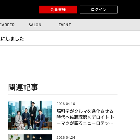
会員登録
ログイン
CAREER
SALON
EVENT
限にしました
関連記事
2026.04.10
脳科学がクルマを進化させる
時代へ――佐藤琢磨×デロイト ト
ーマツが語るニューロテック
社会実装の最前線
2026.04.24