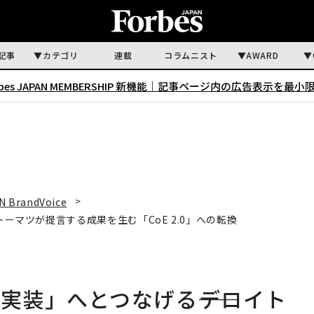
記事
カテゴリ
連載
コラムニスト
AWARD
rbes JAPAN MEMBERSHIP 新機能｜
記事ページ内の広告表示を最小
N BrandVoice
トーマツが提言する成果を生む「CoE 2.0」への転換
実装」へとつなげる――デロイト