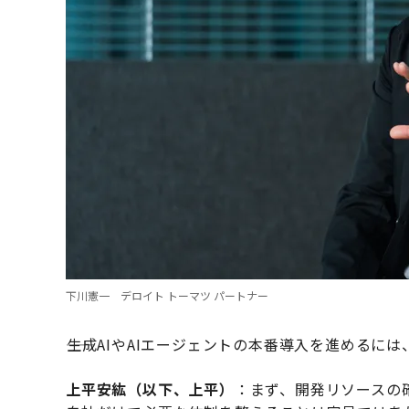
下川憲一 デロイト トーマツ パートナー
――生成AIやAIエージェントの本番導入を進める
上平安紘（以下、上平）
：まず、開発リソースの