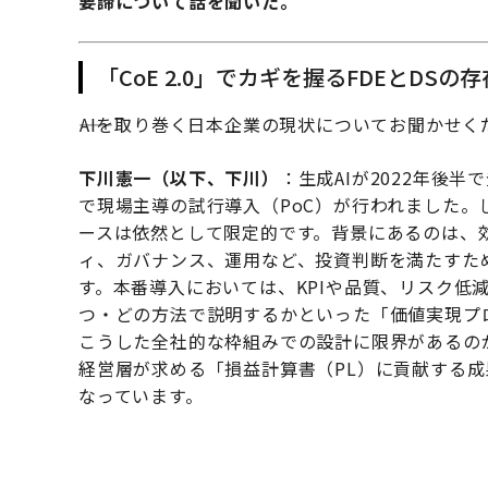
要諦について話を聞いた。
「CoE 2.0」でカギを握るFDEとDSの存
――AIを取り巻く日本企業の現状についてお聞かせ
下川憲一（以下、下川）
：生成AIが2022年後
で現場主導の試行導入（PoC）が行われました。
ースは依然として限定的です。背景にあるのは、効
ィ、ガバナンス、運用など、投資判断を満たすた
す。本番導入においては、KPIや品質、リスク低
つ・どの方法で説明するかといった「価値実現プ
こうした全社的な枠組みでの設計に限界があるの
経営層が求める「損益計算書（PL）に貢献する
なっています。