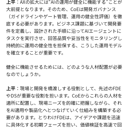
上平
：AXの拡大には“AIの運用が健全に機能する”ことが
大前提となります。そのため、CoEは開発ガバナンス
（ガイドラインやゲート管理、運用の健全性評価）を徹
底する必要があります。ビジネス課題に基づいて開発要
件を定義し、設計された手順に沿ってAIエージェントに
タスクを実行させ、回答品質や妥当性をモニタリングし
持続的に運用の健全性を担保する、こうした運用モデル
を確立することが重要です。
――健全に機能させるためには、どのような人材配置が必要
なのでしょうか。
上平
：現場と開発を橋渡しする役割として、先述のFDE
やDSが重要な役割を担います。CoEからこれらの人材を
適所に配置し、現場ニーズを的確に把握しながら、それ
をAI適用や製品化へとつなげていく仕組みを構築する必
要があります。とりわけFDEは、アイデアや課題を迅速
に具体化する初期フェーズを担い、価値検証を高速で回