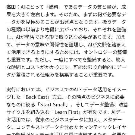
高田
：AIにとって「燃料」であるデータの質と量が、成
果を大きく左右します。そのため、まずは何が必要なデ
ータかを見極めることが出発点となります。扱うデータ
の種類は以前より格段に広がっており、それぞれを整備
し、AIが学習できる形で取り込む必要があります。加え
て、データの意味や関係性を整理し、AIが文脈を踏まえ
て活用できるようにするためには、オントロジーの整備
も重要です。ただし、一度にすべてを整備すると、膨大
な時間とコストがかかります。可能な限り自動的にデー
タが蓄積される仕組みを構築することが重要です。
実行においては、ビジネスでのAI・データ活用をイメー
ジした「Back Cast」方式、その時点のビジネスに必要
なものに絞る「Start Small」、そしてデータ整備、改善
サイクルを組み込む「Learn First」が有効です。AIデー
タ活用では、従来のビジネスデータに加え、メタデー
タ、コンテキストデータを含めたセマンティックレイヤ
ーの整備がAI・データ活用の質に直結するため、必要な