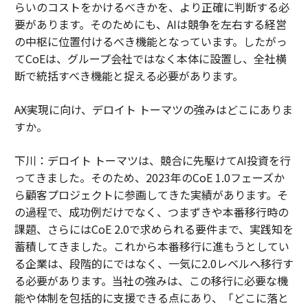
らいのコストをかけるべきかを、より正確に判断する必
要があります。そのためにも、AIは競争を左右する経営
の中枢に位置付けるべき機能となっています。したがっ
てCoEは、グループ会社ではなく本体に設置し、全社横
断で統括すべき機能と捉える必要があります。
――AX実現に向け、デロイト トーマツの強みはどこにありま
すか。
下川：デロイト トーマツは、競合に先駆けてAI投資を行
ってきました。そのため、2023年のCoE 1.0フェーズか
ら顧客プロジェクトに参画してきた実績があります。そ
の過程で、成功例だけでなく、つまずきや本番移行時の
課題、さらにはCoE 2.0で求められる要件まで、実践知を
蓄積してきました。これから本番移行に進もうとしてい
る企業は、段階的にではなく、一気に2.0レベルへ移行す
る必要があります。当社の強みは、この移行に必要な機
能や体制を包括的に支援できる点にあり、「どこに落と