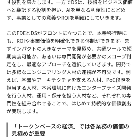
す役割を果たします。一方でDSは、技術をビジネス価値
へと翻訳する役割を担い、AIを単なる利便性にとどめ
ず、事業としての意義やROIを明確にしていきます。
このFDEとDSがフロントに立つことで、本番移行時に
も、ROIや事業価値を明確化できる体制ができます。ま
ずインパクトの大きなテーマを見極め、共通ツールで短
期実装可能か、あるいは専門開発が必要かのスコープ判
定をし、最適なアプローチを選択していきます。開発で
は多様なエンジニアリング人材の連携が不可欠です。例
えば、基盤やアーキテクチャを支える人材、PoC段階を
担当する人材、本番環境に向けたエンタープライズ開発
を行う人材、運用・保守を担う人材など、それぞれの専
門性を組み合わせることで、はじめて持続的な価値創出
が実現します。
「トークンベースの経済」では各業務の価値の
見極めが重要