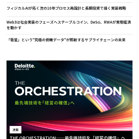
フィジカルAIが拓く次の10年――プロセス再設計と長期投資で描く実装戦略
Web3は社会実装のフェーズへ――ステーブルコイン、DeSci、RWAが実態経済
を動かす
「衛星」という"究極の俯瞰データ"が照射するサプライチェーンの未来
連載
THE ORCHESTRATION──最先端技術を「経営の確信」へ