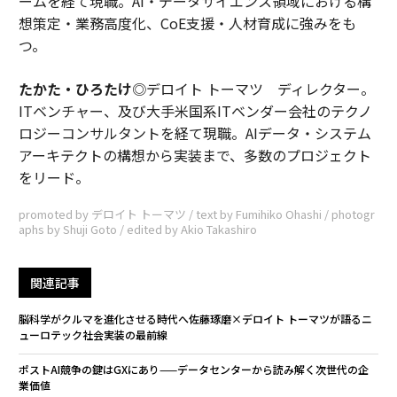
ームを経て現職。AI・データサイエンス領域における構
想策定・業務高度化、CoE支援・人材育成に強みをも
つ。
たかた・ひろたけ
◎デロイト トーマツ ディレクター。
ITベンチャー、及び大手米国系ITベンダー会社のテクノ
ロジーコンサルタントを経て現職。AIデータ・システム
アーキテクトの構想から実装まで、多数のプロジェクト
をリード。
promoted by デロイト トーマツ / text by Fumihiko Ohashi / photogr
aphs by Shuji Goto / edited by Akio Takashiro
関連記事
脳科学がクルマを進化させる時代へ――佐藤琢磨×デロイト トーマツが語るニ
ューロテック社会実装の最前線
ポストAI競争の鍵はGXにあり——データセンターから読み解く次世代の企
業価値