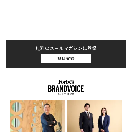
ル公演も再開する予定だという。
インドでのパンデミックが痛ましいレベルで拡がり、世
界各国で変異株が拡散しつつあるなか、アメリカはひと
足先に、垂れ込めた雲を吹き払い、その上に広がる青空
を見るかのように、経済回復へ向けて前進を始めてい
る。
無料のメールマガジンに登録
無料登録
需要回復が急で供給側が間に合わない
ジョー・バイデン大統領は、2億回分の接種を就任100日
目までに達成すると宣言したが、4月21日の時点では、
総人口の40％が1回は接種を済ませ、25％はすでに完全
ィン
A
に接種を終えた。
ズが
顧客
ムの
pa
創に
〜
4月、私も接種したジョンソン・エンド・ジョンソンの
な
 JA
織
ワクチンが、一時、血栓形成の懸念から接種が停止され
う