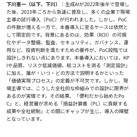
下川憲一（以下、下川）
：生成AIが2022年後半で登場し
た後、2023年ごろから急速に普及し、多くの企業で現場
主導の試行導入（PoC）が行われました。しかし、PoC
の件数が増える一方で、本番導入に至るケースは依然と
して限定的です。背景にあるのは、効果（ROI）の可視
化やデータ整備、監査、セキュリティ、ガバナンス、運
用など、投資判断を満たすための要件が、PoC段階では
設計しきれない点にあります。本番導入においては、KP
Iや品質、リスク低減価値、総コストを測る「測定設計」
に加え、誰が・いつ・どの方法で説明するかといった
「価値実現プロセス」の定義が不可欠です。しかし、現
場主導では、こうした全社的な枠組みでの設計に限界が
あるのが実情です。その結果、「便利だから始めたPo
C」と、経営層が求める「損益計算書（PL）に貢献する
成果や全社統制」との間にギャップが生じ、導入の障壁
となっています。