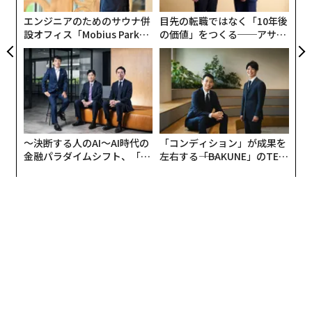
たが、それも稀なケースであるということで再開され
T
エンジニアのためのサウナ併
目先の転職ではなく「10年後
た。当初は年齢制限や予約が必要だった接種だが、いま
設オフィス「Mobius Park」
の価値」をつくる──アサイ
では予約なしでもその場で接種が可能なほどワクチンに
がオープン──タマディック
ンの長期伴走型支援とは
も余剰が出てきている。
が健康経営を徹底する理由
無料でPCR検査を受け付けていたクリニックも、むしろ
いまは検査を有料化し、ワクチン接種を促しているのだ
が、そのスピードは鈍り始めている。2回目を打たなか
〜決断する人のAI〜AI時代の
「コンディション」が成果を
ったり、はじめからワクチン接種を避けたりする人もい
金融パラダイムシフト、「超
左右する――「BAKUNE」のTEN
るからだ。ジョン・F・ケネディ空港に近い競馬場の施
個別化」の核心 【MUFG×ウ
TIALが支える「挑戦者の明
設を使用したニューヨーク州運営のワクチン接種会場
ェルスナビ×PwC】
日」
は、開始から2カ月、5月の初頭ですでに閑散としてお
り、閉鎖も視野に入ってきている。