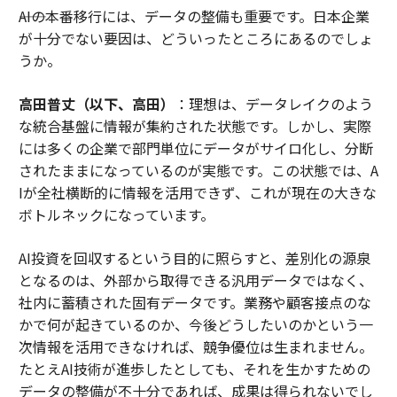
――AIの本番移行には、データの整備も重要です。日本企業
が十分でない要因は、どういったところにあるのでしょ
うか。
高田普丈（以下、高田）
：理想は、データレイクのよう
な統合基盤に情報が集約された状態です。しかし、実際
には多くの企業で部門単位にデータがサイロ化し、分断
されたままになっているのが実態です。この状態では、A
Iが全社横断的に情報を活用できず、これが現在の大きな
ボトルネックになっています。
AI投資を回収するという目的に照らすと、差別化の源泉
となるのは、外部から取得できる汎用データではなく、
社内に蓄積された固有データです。業務や顧客接点のな
かで何が起きているのか、今後どうしたいのかという一
次情報を活用できなければ、競争優位は生まれません。
たとえAI技術が進歩したとしても、それを生かすための
データの整備が不十分であれば、成果は得られないでし