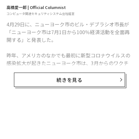
高橋愛一郎 | Official Columnist
コンピュータ関連セキュリティシステム会社経営
4月29日に、ニューヨーク市のビル・デブラシオ市長が
「ニューヨーク市は7月1日から100％経済活動を全面再
開する」と発表した。
昨年、アメリカのなかでも最初に新型コロナウイルスの
感染拡大が起きたニューヨーク市は、3月からのワクチ
ン接種開始後2カ月で、このデブラシオ市長の「再開宣
言」まで漕ぎ着けた。
続きを見る
ニューヨーク州のアンドリュー・クオモ知事も、5月17
日からは、消毒作業は続けつつも地下鉄の24時間営業を
再開すると発表した。さらに隣接するニュージャージー
州、コネチカット州とともに、集会やイベントなどの人
数制限も緩和するとした。オフィスの収容可能人数も7
5%までとし、9月14日にはブロードウェイのミュージカ