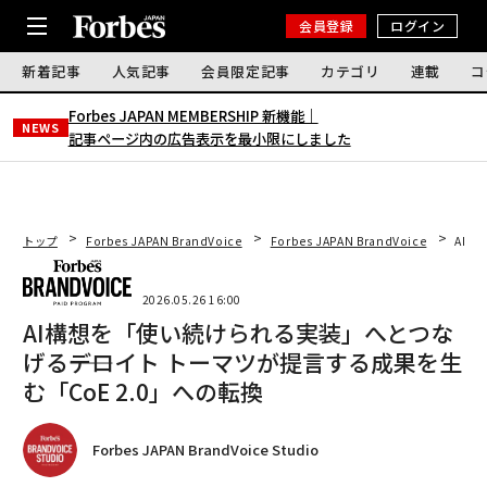
会員登録
ログイン
新着記事
人気記事
会員限定記事
カテゴリ
連載
コ
Forbes JAPAN MEMBERSHIP 新機能｜
NEWS
記事ページ内の広告表示を最小限にしました
トップ
Forbes JAPAN BrandVoice
Forbes JAPAN BrandVoice
AI構
2026.05.26 16:00
AI構想を「使い続けられる実装」へとつな
げる――デロイト トーマツが提言する成果を生
む「CoE 2.0」への転換
Forbes JAPAN BrandVoice Studio