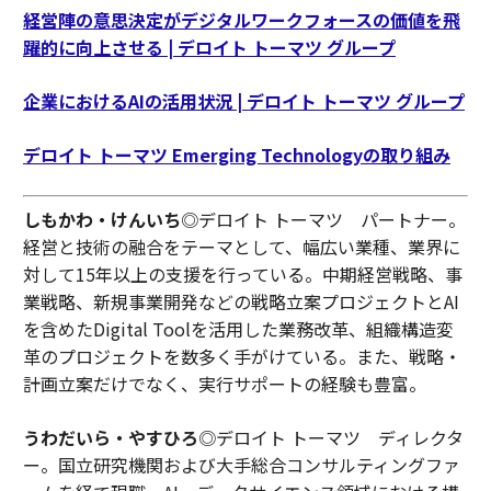
経営陣の意思決定がデジタルワークフォースの価値を飛
躍的に向上させる | デロイト トーマツ グループ
企業におけるAIの活用状況 | デロイト トーマツ グループ
デロイト トーマツ Emerging Technologyの取り組み
しもかわ・けんいち
◎デロイト トーマツ パートナー。
経営と技術の融合をテーマとして、幅広い業種、業界に
対して15年以上の支援を行っている。中期経営戦略、事
業戦略、新規事業開発などの戦略立案プロジェクトとAI
を含めたDigital Toolを活用した業務改革、組織構造変
革のプロジェクトを数多く手がけている。また、戦略・
計画立案だけでなく、実行サポートの経験も豊富。
うわだいら・やすひろ
◎デロイト トーマツ ディレクタ
ー。国立研究機関および大手総合コンサルティングファ