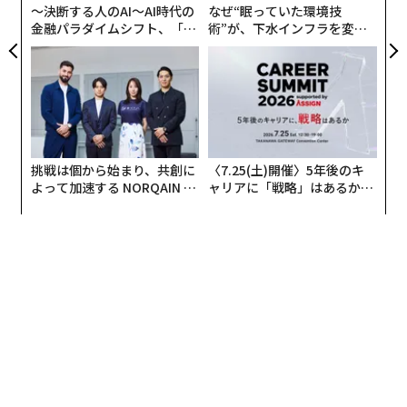
〜決断する人のAI〜AI時代の
なぜ“眠っていた環境技
金融パラダイムシフト、「超
術”が、下水インフラを変え
個別化」の核心 【MUFG×ウ
たのか──産総研×月島JFE
ェルスナビ×PwC】
アクアソリューションの10年
挑戦は個から始まり、共創に
〈7.25(土)開催〉5年後のキ
よって加速する NORQAIN JA
ャリアに「戦略」はあるか。
PAN 特別座談会
トップエグゼクティブのキャ
リアに触れる1日│CAREER S
UMMIT 2026
翻訳・編集＝出田静
2026年9月号発売中
最新号の購入はこちらから