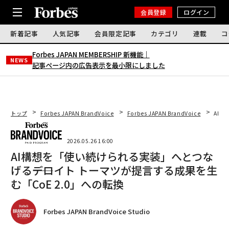
会員登録
ログイン
新着記事
人気記事
会員限定記事
カテゴリ
連載
コ
Forbes JAPAN MEMBERSHIP 新機能｜
NEWS
記事ページ内の広告表示を最小限にしました
トップ
Forbes JAPAN BrandVoice
Forbes JAPAN BrandVoice
AI構
2026.05.26 16:00
AI構想を「使い続けられる実装」へとつな
げる――デロイト トーマツが提言する成果を生
む「CoE 2.0」への転換
Forbes JAPAN BrandVoice Studio