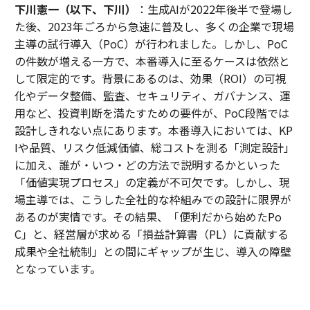
下川憲一（以下、下川）
：生成AIが2022年後半で登場し
た後、2023年ごろから急速に普及し、多くの企業で現場
主導の試行導入（PoC）が行われました。しかし、PoC
の件数が増える一方で、本番導入に至るケースは依然と
して限定的です。背景にあるのは、効果（ROI）の可視
化やデータ整備、監査、セキュリティ、ガバナンス、運
用など、投資判断を満たすための要件が、PoC段階では
設計しきれない点にあります。本番導入においては、KP
Iや品質、リスク低減価値、総コストを測る「測定設計」
に加え、誰が・いつ・どの方法で説明するかといった
「価値実現プロセス」の定義が不可欠です。しかし、現
場主導では、こうした全社的な枠組みでの設計に限界が
あるのが実情です。その結果、「便利だから始めたPo
C」と、経営層が求める「損益計算書（PL）に貢献する
成果や全社統制」との間にギャップが生じ、導入の障壁
となっています。