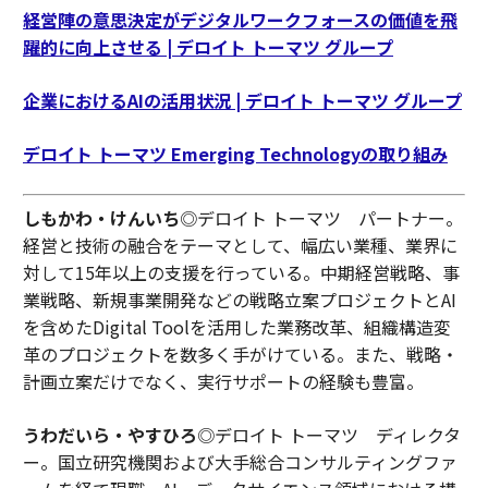
経営陣の意思決定がデジタルワークフォースの価値を飛
躍的に向上させる | デロイト トーマツ グループ
企業におけるAIの活用状況 | デロイト トーマツ グループ
デロイト トーマツ Emerging Technologyの取り組み
しもかわ・けんいち
◎デロイト トーマツ パートナー。
経営と技術の融合をテーマとして、幅広い業種、業界に
対して15年以上の支援を行っている。中期経営戦略、事
業戦略、新規事業開発などの戦略立案プロジェクトとAI
を含めたDigital Toolを活用した業務改革、組織構造変
革のプロジェクトを数多く手がけている。また、戦略・
計画立案だけでなく、実行サポートの経験も豊富。
うわだいら・やすひろ
◎デロイト トーマツ ディレクタ
ー。国立研究機関および大手総合コンサルティングファ