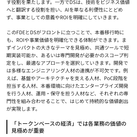
す役割を果たします。一方でDSは、技術をビジネス価値
へと翻訳する役割を担い、AIを単なる利便性にとどめ
ず、事業としての意義やROIを明確にしていきます。
このFDEとDSがフロントに立つことで、本番移行時に
も、ROIや事業価値を明確化できる体制ができます。ま
ずインパクトの大きなテーマを見極め、共通ツールで短
期実装可能か、あるいは専門開発が必要かのスコープ判
定をし、最適なアプローチを選択していきます。開発で
は多様なエンジニアリング人材の連携が不可欠です。例
えば、基盤やアーキテクチャを支える人材、PoC段階を
担当する人材、本番環境に向けたエンタープライズ開発
を行う人材、運用・保守を担う人材など、それぞれの専
門性を組み合わせることで、はじめて持続的な価値創出
が実現します。
「トークンベースの経済」では各業務の価値の
見極めが重要