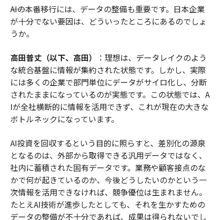
――AIの本番移行には、データの整備も重要です。日本企業
が十分でない要因は、どういったところにあるのでしょ
うか。
高田普丈（以下、高田）
：理想は、データレイクのよう
な統合基盤に情報が集約された状態です。しかし、実際
には多くの企業で部門単位にデータがサイロ化し、分断
されたままになっているのが実態です。この状態では、A
Iが全社横断的に情報を活用できず、これが現在の大きな
ボトルネックになっています。
AI投資を回収するという目的に照らすと、差別化の源泉
となるのは、外部から取得できる汎用データではなく、
社内に蓄積された固有データです。業務や顧客接点のな
かで何が起きているのか、今後どうしたいのかという一
次情報を活用できなければ、競争優位は生まれません。
たとえAI技術が進歩したとしても、それを生かすための
データの整備が不十分であれば、成果は得られないでし