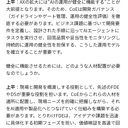
上平
：AXの拡大には“AIの運用が健全に機能する”ことが
大前提となります。そのため、CoEは開発ガバナンス
（ガイドラインやゲート管理、運用の健全性評価）を徹
底する必要があります。ビジネス課題に基づいて開発要
件を定義し、設計された手順に沿ってAIエージェントに
タスクを実行させ、回答品質や妥当性をモニタリングし
持続的に運用の健全性を担保する、こうした運用モデル
を確立することが重要です。
――健全に機能させるためには、どのような人材配置が必要
なのでしょうか。
上平
：現場と開発を橋渡しする役割として、先述のFDE
やDSが重要な役割を担います。CoEからこれらの人材を
適所に配置し、現場ニーズを的確に把握しながら、それ
をAI適用や製品化へとつなげていく仕組みを構築する必
要があります。とりわけFDEは、アイデアや課題を迅速
に具体化する初期フェーズを担い、価値検証を高速で回