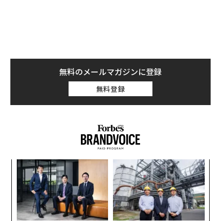
0年前半を比べた場合に恐ろしい勢いで増えていること
を示している。2019年前半の殺人件数は284件だった
が、2020年前半は433件だった。
無料のメールマガジンに登録
無料登録
革
ク
た「
「
左右
T
日