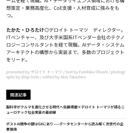
ームを経て現職。AI・データサイエンス領域における構
想策定・業務高度化、CoE支援・人材育成に強みをも
つ。
たかた・ひろたけ
◎デロイト トーマツ ディレクター。
ITベンチャー、及び大手米国系ITベンダー会社のテクノ
ロジーコンサルタントを経て現職。AIデータ・システム
アーキテクトの構想から実装まで、多数のプロジェクト
をリード。
promoted by デロイト トーマツ / text by Fumihiko Ohashi / photogr
aphs by Shuji Goto / edited by Akio Takashiro
関連記事
脳科学がクルマを進化させる時代へ――佐藤琢磨×デロイト トーマツが語るニ
ューロテック社会実装の最前線
ポストAI競争の鍵はGXにあり——データセンターから読み解く次世代の企
業価値