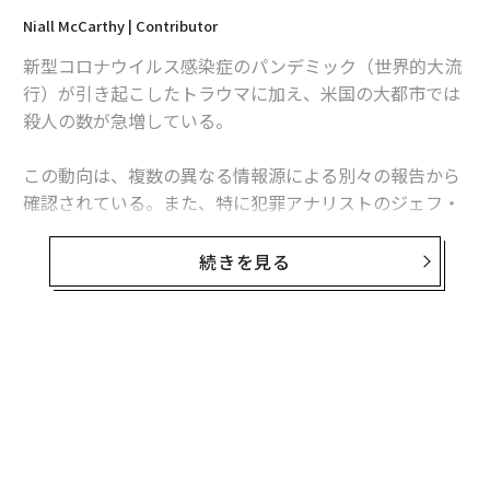
Niall McCarthy | Contributor
新型コロナウイルス感染症のパンデミック（世界的大流
行）が引き起こしたトラウマに加え、米国の大都市では
殺人の数が急増している。
この動向は、複数の異なる情報源による別々の報告から
確認されている。また、特に犯罪アナリストのジェフ・
アシャーが行った分析では、米国の23の大都市における
殺人の数は昨年同時期と比べて今年6月末までに23％増
続きを見る
加したことが分かっている。興味深いことに、アシャー
は全体的な犯罪数が7.2％下がり、凶悪犯罪や窃盗犯罪も
それぞれ2.2％と8.8％下がっていることを発見した。
シカゴは今年7月、過去28年間で最も殺人件数が多い月
を経験し、その数は105件だった。これは、昨年同月の4
4件と比べて倍以上だ。アシャーのデータは7月を考慮し
ていないものの、シカゴの殺人件数が2019年前半と202