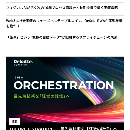
フィジカルAIが拓く次の10年――プロセス再設計と長期投資で描く実装戦略
Web3は社会実装のフェーズへ――ステーブルコイン、DeSci、RWAが実態経済
を動かす
「衛星」という"究極の俯瞰データ"が照射するサプライチェーンの未来
連載
THE ORCHESTRATION──最先端技術を「経営の確信」へ