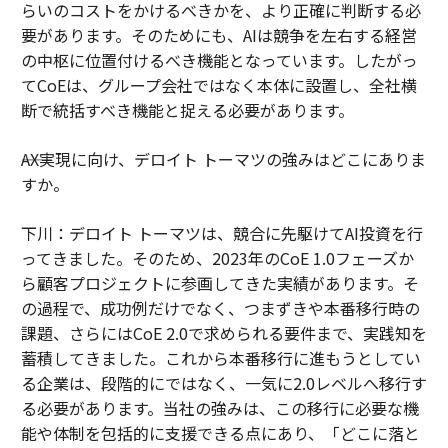
らいのコストをかけるべきかを、より正確に判断する必
要があります。そのためにも、AIは競争を左右する経営
の中枢に位置付けるべき機能となっています。したがっ
てCoEは、グループ会社ではなく本体に設置し、全社横
断で統括すべき機能と捉える必要があります。
――AX実現に向け、デロイト トーマツの強みはどこにありま
すか。
下川：デロイト トーマツは、競合に先駆けてAI投資を行
ってきました。そのため、2023年のCoE 1.0フェーズか
ら顧客プロジェクトに参画してきた実績があります。そ
の過程で、成功例だけでなく、つまずきや本番移行時の
課題、さらにはCoE 2.0で求められる要件まで、実践知を
蓄積してきました。これから本番移行に進もうとしてい
る企業は、段階的にではなく、一気に2.0レベルへ移行す
る必要があります。当社の強みは、この移行に必要な機
能や体制を包括的に支援できる点にあり、「どこに落と