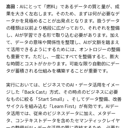
高田
：AIにとって「燃料」であるデータの質と量が、成
果を大きく左右します。そのため、まずは何が必要なデ
ータかを見極めることが出発点となります。扱うデータ
の種類は以前より格段に広がっており、それぞれを整備
し、AIが学習できる形で取り込む必要があります。加え
て、データの意味や関係性を整理し、AIが文脈を踏まえ
て活用できるようにするためには、オントロジーの整備
も重要です。ただし、一度にすべてを整備すると、膨大
な時間とコストがかかります。可能な限り自動的にデー
タが蓄積される仕組みを構築することが重要です。
実行においては、ビジネスでのAI・データ活用をイメー
ジした「Back Cast」方式、その時点のビジネスに必要
なものに絞る「Start Small」、そしてデータ整備、改善
サイクルを組み込む「Learn First」が有効です。AIデー
タ活用では、従来のビジネスデータに加え、メタデー
タ、コンテキストデータを含めたセマンティックレイヤ
ーの整備がAI・データ活用の質に直結するため、必要な