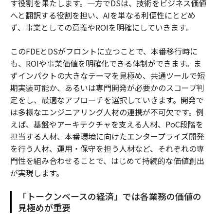
す役割を果たします。一方でDSは、技術をビジネス価値
へと翻訳する役割を担い、AIを単なる利便性にとどめ
ず、事業としての意義やROIを明確にしていきます。
このFDEとDSがフロントに立つことで、本番移行時に
も、ROIや事業価値を明確化できる体制ができます。ま
ずインパクトの大きなテーマを見極め、共通ツールで短
期実装可能か、あるいは専門開発が必要かのスコープ判
定をし、最適なアプローチを選択していきます。開発で
は多様なエンジニアリング人材の連携が不可欠です。例
えば、基盤やアーキテクチャを支える人材、PoC段階を
担当する人材、本番環境に向けたエンタープライズ開発
を行う人材、運用・保守を担う人材など、それぞれの専
門性を組み合わせることで、はじめて持続的な価値創出
が実現します。
「トークンベースの経済」では各業務の価値の
見極めが重要