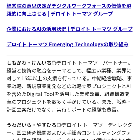
経営陣の意思決定がデジタルワークフォースの価値を飛
躍的に向上させる | デロイト トーマツ グループ
企業におけるAIの活用状況 | デロイト トーマツ グループ
デロイト トーマツ Emerging Technologyの取り組み
しもかわ・けんいち
◎デロイト トーマツ パートナー。
経営と技術の融合をテーマとして、幅広い業種、業界に
対して15年以上の支援を行っている。中期経営戦略、事
業戦略、新規事業開発などの戦略立案プロジェクトとAI
を含めたDigital Toolを活用した業務改革、組織構造変
革のプロジェクトを数多く手がけている。また、戦略・
計画立案だけでなく、実行サポートの経験も豊富。
うわだいら・やすひろ
◎デロイト トーマツ ディレクタ
ー。国立研究機関および大手総合コンサルティングファ