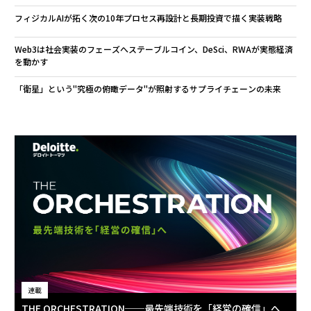
フィジカルAIが拓く次の10年――プロセス再設計と長期投資で描く実装戦略
Web3は社会実装のフェーズへ――ステーブルコイン、DeSci、RWAが実態経済
を動かす
「衛星」という"究極の俯瞰データ"が照射するサプライチェーンの未来
連載
THE ORCHESTRATION──最先端技術を「経営の確信」へ