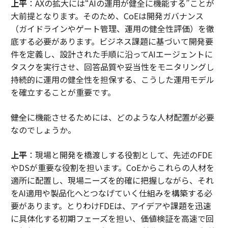
上平
：AXの拡大には“AIの運用が健全に機能する”ことが
大前提となります。そのため、CoEは開発ガバナンス
（ガイドラインやゲート管理、運用の健全性評価）を徹
底する必要があります。ビジネス課題に基づいて開発要
件を定義し、設計された手順に沿ってAIエージェントに
タスクを実行させ、回答品質や妥当性をモニタリングし
持続的に運用の健全性を担保する、こうした運用モデル
を確立することが重要です。
――健全に機能させるためには、どのような人材配置が必要
なのでしょうか。
上平
：現場と開発を橋渡しする役割として、先述のFDE
やDSが重要な役割を担います。CoEからこれらの人材を
適所に配置し、現場ニーズを的確に把握しながら、それ
をAI適用や製品化へとつなげていく仕組みを構築する必
要があります。とりわけFDEは、アイデアや課題を迅速
に具体化する初期フェーズを担い、価値検証を高速で回