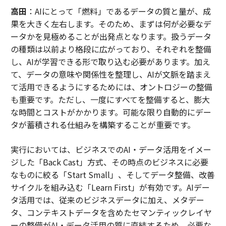
高田
：AIにとって「燃料」であるデータの質と量が、成
果を大きく左右します。そのため、まずは何が必要なデ
ータかを見極めることが出発点となります。扱うデータ
の種類は以前より格段に広がっており、それぞれを整備
し、AIが学習できる形で取り込む必要があります。加え
て、データの意味や関係性を整理し、AIが文脈を踏まえ
て活用できるようにするためには、オントロジーの整備
も重要です。ただし、一度にすべてを整備すると、膨大
な時間とコストがかかります。可能な限り自動的にデー
タが蓄積される仕組みを構築することが重要です。
実行においては、ビジネスでのAI・データ活用をイメー
ジした「Back Cast」方式、その時点のビジネスに必要
なものに絞る「Start Small」、そしてデータ整備、改善
サイクルを組み込む「Learn First」が有効です。AIデー
タ活用では、従来のビジネスデータに加え、メタデー
タ、コンテキストデータを含めたセマンティックレイヤ
ーの整備がAI・データ活用の質に直結するため、必要な