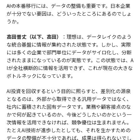
――AIの本番移行には、データの整備も重要です。日本企業
が十分でない要因は、どういったところにあるのでしょ
うか。
高田普丈（以下、高田）
：理想は、データレイクのよう
な統合基盤に情報が集約された状態です。しかし、実際
には多くの企業で部門単位にデータがサイロ化し、分断
されたままになっているのが実態です。この状態では、A
Iが全社横断的に情報を活用できず、これが現在の大きな
ボトルネックになっています。
AI投資を回収するという目的に照らすと、差別化の源泉
となるのは、外部から取得できる汎用データではなく、
社内に蓄積された固有データです。業務や顧客接点のな
かで何が起きているのか、今後どうしたいのかという一
次情報を活用できなければ、競争優位は生まれません。
たとえAI技術が進歩したとしても、それを生かすための
データの整備が不十分であれば、成果は得られないでし