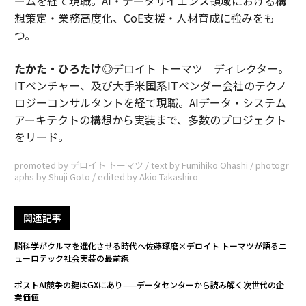
ームを経て現職。AI・データサイエンス領域における構
想策定・業務高度化、CoE支援・人材育成に強みをも
つ。
たかた・ひろたけ
◎デロイト トーマツ ディレクター。
ITベンチャー、及び大手米国系ITベンダー会社のテクノ
ロジーコンサルタントを経て現職。AIデータ・システム
アーキテクトの構想から実装まで、多数のプロジェクト
をリード。
promoted by デロイト トーマツ / text by Fumihiko Ohashi / photogr
aphs by Shuji Goto / edited by Akio Takashiro
関連記事
脳科学がクルマを進化させる時代へ――佐藤琢磨×デロイト トーマツが語るニ
ューロテック社会実装の最前線
ポストAI競争の鍵はGXにあり——データセンターから読み解く次世代の企
業価値