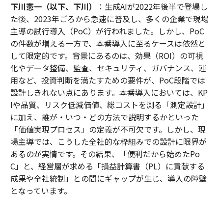
下川憲一（以下、下川）
：生成AIが2022年後半で登場し
た後、2023年ごろから急速に普及し、多くの企業で現場
主導の試行導入（PoC）が行われました。しかし、PoC
の件数が増える一方で、本番導入に至るケースは依然と
して限定的です。背景にあるのは、効果（ROI）の可視
化やデータ整備、監査、セキュリティ、ガバナンス、運
用など、投資判断を満たすための要件が、PoC段階では
設計しきれない点にあります。本番導入においては、KP
Iや品質、リスク低減価値、総コストを測る「測定設計」
に加え、誰が・いつ・どの方法で説明するかといった
「価値実現プロセス」の定義が不可欠です。しかし、現
場主導では、こうした全社的な枠組みでの設計に限界が
あるのが実情です。その結果、「便利だから始めたPo
C」と、経営層が求める「損益計算書（PL）に貢献する
成果や全社統制」との間にギャップが生じ、導入の障壁
となっています。