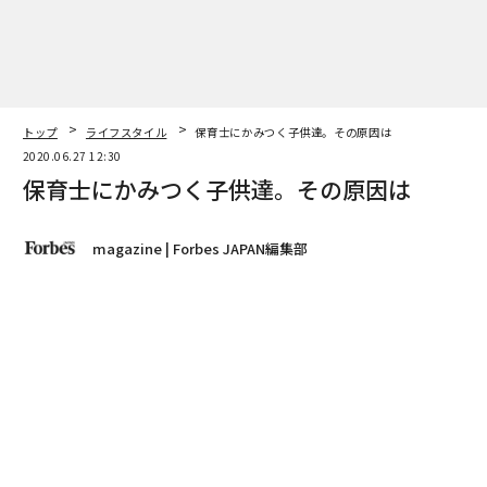
トップ
ライフスタイル
保育士にかみつく子供達。その原因は
2020.06.27 12:30
保育士にかみつく子供達。その原因は
magazine | Forbes JAPAN編集部
著者フォロー
記事を保存
「最近、お子さんと散歩に出かけていますか？」と私は
小児科外来で乳幼児の母たちに問いかける。新型コロナ
ウイルス感染症の災禍、母たちの表情は硬い。たいがい
は「最近1カ月は一歩も外に出ていません」と答えが返
ってくる。