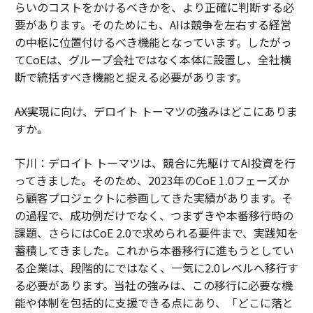
らいのコストをかけるべきかを、より正確に判断する必
要があります。そのためにも、AIは競争を左右する経営
の中枢に位置付けるべき機能となっています。したがっ
てCoEは、グループ会社ではなく本体に設置し、全社横
断で統括すべき機能と捉える必要があります。
――AX実現に向け、デロイト トーマツの強みはどこにありま
すか。
下川：デロイト トーマツは、競合に先駆けてAI投資を行
ってきました。そのため、2023年のCoE 1.0フェーズか
ら顧客プロジェクトに参画してきた実績があります。そ
の過程で、成功例だけでなく、つまずきや本番移行時の
課題、さらにはCoE 2.0で求められる要件まで、実践知を
蓄積してきました。これから本番移行に進もうとしてい
る企業は、段階的にではなく、一気に2.0レベルへ移行す
る必要があります。当社の強みは、この移行に必要な機
能や体制を包括的に支援できる点にあり、「どこに落と