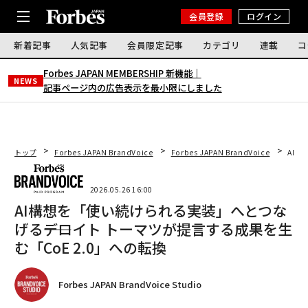
会員登録
ログイン
新着記事
人気記事
会員限定記事
カテゴリ
連載
コ
Forbes JAPAN MEMBERSHIP 新機能｜
NEWS
記事ページ内の広告表示を最小限にしました
トップ
Forbes JAPAN BrandVoice
Forbes JAPAN BrandVoice
AI構
2026.05.26 16:00
AI構想を「使い続けられる実装」へとつな
げる――デロイト トーマツが提言する成果を生
む「CoE 2.0」への転換
Forbes JAPAN BrandVoice Studio