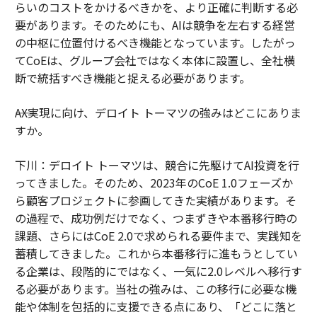
らいのコストをかけるべきかを、より正確に判断する必
要があります。そのためにも、AIは競争を左右する経営
の中枢に位置付けるべき機能となっています。したがっ
てCoEは、グループ会社ではなく本体に設置し、全社横
断で統括すべき機能と捉える必要があります。
――AX実現に向け、デロイト トーマツの強みはどこにありま
すか。
下川：デロイト トーマツは、競合に先駆けてAI投資を行
ってきました。そのため、2023年のCoE 1.0フェーズか
ら顧客プロジェクトに参画してきた実績があります。そ
の過程で、成功例だけでなく、つまずきや本番移行時の
課題、さらにはCoE 2.0で求められる要件まで、実践知を
蓄積してきました。これから本番移行に進もうとしてい
る企業は、段階的にではなく、一気に2.0レベルへ移行す
る必要があります。当社の強みは、この移行に必要な機
能や体制を包括的に支援できる点にあり、「どこに落と