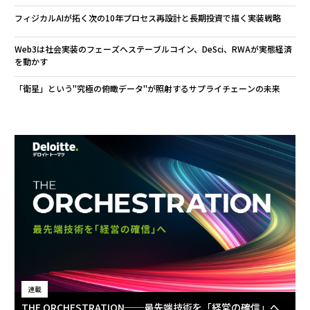
フィジカルAIが拓く次の10年――プロセス再設計と長期投資で描く実装戦略
Web3は社会実装のフェーズへ――ステーブルコイン、DeSci、RWAが実態経済
を動かす
「衛星」という"究極の俯瞰データ"が照射するサプライチェーンの未来
連載
THE ORCHESTRATION──最先端技術を「経営の確信」へ