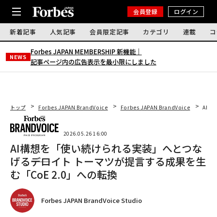
会員登録
ログイン
新着記事
人気記事
会員限定記事
カテゴリ
連載
コ
Forbes JAPAN MEMBERSHIP 新機能｜
NEWS
記事ページ内の広告表示を最小限にしました
トップ
Forbes JAPAN BrandVoice
Forbes JAPAN BrandVoice
AI構
2026.05.26 16:00
AI構想を「使い続けられる実装」へとつな
げる――デロイト トーマツが提言する成果を生
む「CoE 2.0」への転換
Forbes JAPAN BrandVoice Studio