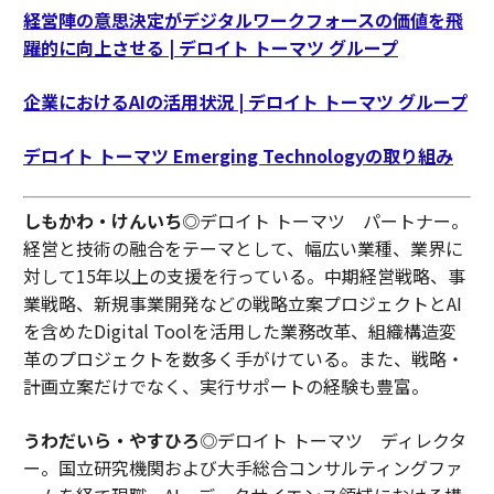
経営陣の意思決定がデジタルワークフォースの価値を飛
躍的に向上させる | デロイト トーマツ グループ
企業におけるAIの活用状況 | デロイト トーマツ グループ
デロイト トーマツ Emerging Technologyの取り組み
しもかわ・けんいち
◎デロイト トーマツ パートナー。
経営と技術の融合をテーマとして、幅広い業種、業界に
対して15年以上の支援を行っている。中期経営戦略、事
業戦略、新規事業開発などの戦略立案プロジェクトとAI
を含めたDigital Toolを活用した業務改革、組織構造変
革のプロジェクトを数多く手がけている。また、戦略・
計画立案だけでなく、実行サポートの経験も豊富。
うわだいら・やすひろ
◎デロイト トーマツ ディレクタ
ー。国立研究機関および大手総合コンサルティングファ