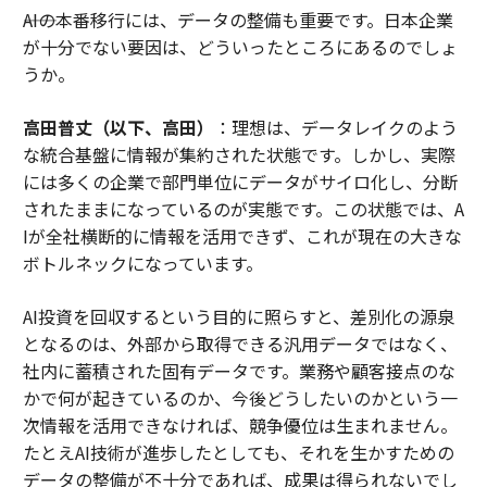
――AIの本番移行には、データの整備も重要です。日本企業
が十分でない要因は、どういったところにあるのでしょ
うか。
高田普丈（以下、高田）
：理想は、データレイクのよう
な統合基盤に情報が集約された状態です。しかし、実際
には多くの企業で部門単位にデータがサイロ化し、分断
されたままになっているのが実態です。この状態では、A
Iが全社横断的に情報を活用できず、これが現在の大きな
ボトルネックになっています。
AI投資を回収するという目的に照らすと、差別化の源泉
となるのは、外部から取得できる汎用データではなく、
社内に蓄積された固有データです。業務や顧客接点のな
かで何が起きているのか、今後どうしたいのかという一
次情報を活用できなければ、競争優位は生まれません。
たとえAI技術が進歩したとしても、それを生かすための
データの整備が不十分であれば、成果は得られないでし