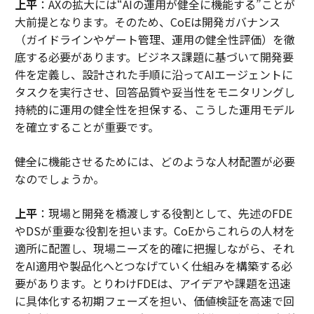
上平
：AXの拡大には“AIの運用が健全に機能する”ことが
大前提となります。そのため、CoEは開発ガバナンス
（ガイドラインやゲート管理、運用の健全性評価）を徹
底する必要があります。ビジネス課題に基づいて開発要
件を定義し、設計された手順に沿ってAIエージェントに
タスクを実行させ、回答品質や妥当性をモニタリングし
持続的に運用の健全性を担保する、こうした運用モデル
を確立することが重要です。
――健全に機能させるためには、どのような人材配置が必要
なのでしょうか。
上平
：現場と開発を橋渡しする役割として、先述のFDE
やDSが重要な役割を担います。CoEからこれらの人材を
適所に配置し、現場ニーズを的確に把握しながら、それ
をAI適用や製品化へとつなげていく仕組みを構築する必
要があります。とりわけFDEは、アイデアや課題を迅速
に具体化する初期フェーズを担い、価値検証を高速で回