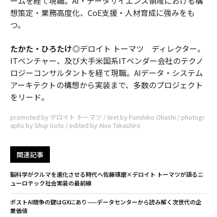
ームを経て現職。AI・データサイエンス領域における構
想策定・業務高度化、CoE支援・人材育成に強みをも
つ。
たかた・ひろたけ
◎デロイト トーマツ ディレクター。
ITベンチャー、及び大手米国系ITベンダー会社のテクノ
ロジーコンサルタントを経て現職。AIデータ・システム
アーキテクトの構想から実装まで、多数のプロジェクト
をリード。
promoted by デロイト トーマツ / text by Fumihiko Ohashi / photogr
aphs by Shuji Goto / edited by Akio Takashiro
関連記事
脳科学がクルマを進化させる時代へ――佐藤琢磨×デロイト トーマツが語るニ
ューロテック社会実装の最前線
ポストAI競争の鍵はGXにあり——データセンターから読み解く次世代の企
業価値