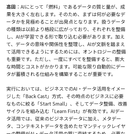
高田
：AIにとって「燃料」であるデータの質と量が、成
果を大きく左右します。そのため、まずは何が必要なデ
ータかを見極めることが出発点となります。扱うデータ
の種類は以前より格段に広がっており、それぞれを整備
し、AIが学習できる形で取り込む必要があります。加え
て、データの意味や関係性を整理し、AIが文脈を踏まえ
て活用できるようにするためには、オントロジーの整備
も重要です。ただし、一度にすべてを整備すると、膨大
な時間とコストがかかります。可能な限り自動的にデー
タが蓄積される仕組みを構築することが重要です。
実行においては、ビジネスでのAI・データ活用をイメー
ジした「Back Cast」方式、その時点のビジネスに必要
なものに絞る「Start Small」、そしてデータ整備、改善
サイクルを組み込む「Learn First」が有効です。AIデー
タ活用では、従来のビジネスデータに加え、メタデー
タ、コンテキストデータを含めたセマンティックレイヤ
ーの整備がAI・データ活用の質に直結するため、必要な