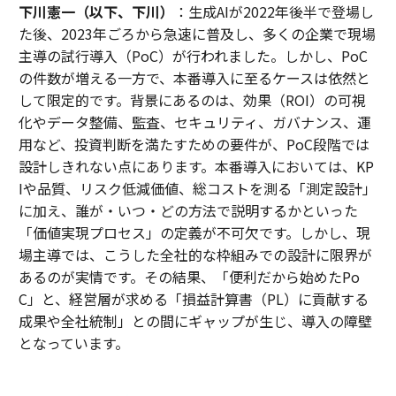
下川憲一（以下、下川）
：生成AIが2022年後半で登場し
た後、2023年ごろから急速に普及し、多くの企業で現場
主導の試行導入（PoC）が行われました。しかし、PoC
の件数が増える一方で、本番導入に至るケースは依然と
して限定的です。背景にあるのは、効果（ROI）の可視
化やデータ整備、監査、セキュリティ、ガバナンス、運
用など、投資判断を満たすための要件が、PoC段階では
設計しきれない点にあります。本番導入においては、KP
Iや品質、リスク低減価値、総コストを測る「測定設計」
に加え、誰が・いつ・どの方法で説明するかといった
「価値実現プロセス」の定義が不可欠です。しかし、現
場主導では、こうした全社的な枠組みでの設計に限界が
あるのが実情です。その結果、「便利だから始めたPo
C」と、経営層が求める「損益計算書（PL）に貢献する
成果や全社統制」との間にギャップが生じ、導入の障壁
となっています。