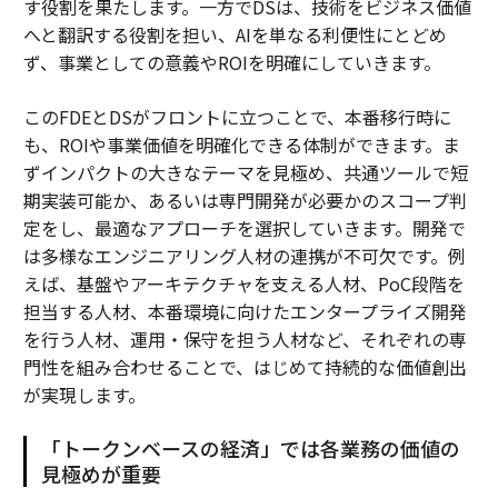
す役割を果たします。一方でDSは、技術をビジネス価値
へと翻訳する役割を担い、AIを単なる利便性にとどめ
ず、事業としての意義やROIを明確にしていきます。
このFDEとDSがフロントに立つことで、本番移行時に
も、ROIや事業価値を明確化できる体制ができます。ま
ずインパクトの大きなテーマを見極め、共通ツールで短
期実装可能か、あるいは専門開発が必要かのスコープ判
定をし、最適なアプローチを選択していきます。開発で
は多様なエンジニアリング人材の連携が不可欠です。例
えば、基盤やアーキテクチャを支える人材、PoC段階を
担当する人材、本番環境に向けたエンタープライズ開発
を行う人材、運用・保守を担う人材など、それぞれの専
門性を組み合わせることで、はじめて持続的な価値創出
が実現します。
「トークンベースの経済」では各業務の価値の
見極めが重要