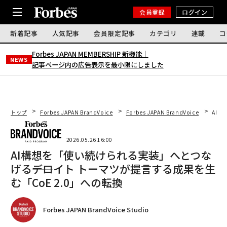
会員登録
ログイン
新着記事
人気記事
会員限定記事
カテゴリ
連載
コ
Forbes JAPAN MEMBERSHIP 新機能｜
NEWS
記事ページ内の広告表示を最小限にしました
トップ
Forbes JAPAN BrandVoice
Forbes JAPAN BrandVoice
AI構
2026.05.26 16:00
AI構想を「使い続けられる実装」へとつな
げる――デロイト トーマツが提言する成果を生
む「CoE 2.0」への転換
Forbes JAPAN BrandVoice Studio