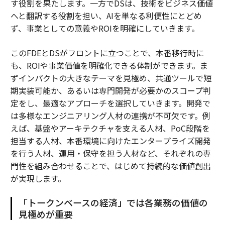
す役割を果たします。一方でDSは、技術をビジネス価値
へと翻訳する役割を担い、AIを単なる利便性にとどめ
ず、事業としての意義やROIを明確にしていきます。
このFDEとDSがフロントに立つことで、本番移行時に
も、ROIや事業価値を明確化できる体制ができます。ま
ずインパクトの大きなテーマを見極め、共通ツールで短
期実装可能か、あるいは専門開発が必要かのスコープ判
定をし、最適なアプローチを選択していきます。開発で
は多様なエンジニアリング人材の連携が不可欠です。例
えば、基盤やアーキテクチャを支える人材、PoC段階を
担当する人材、本番環境に向けたエンタープライズ開発
を行う人材、運用・保守を担う人材など、それぞれの専
門性を組み合わせることで、はじめて持続的な価値創出
が実現します。
「トークンベースの経済」では各業務の価値の
見極めが重要