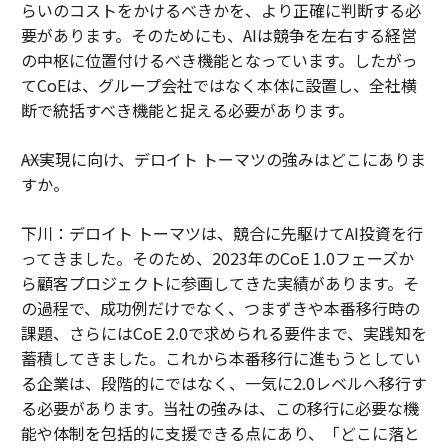
らいのコストをかけるべきかを、より正確に判断する必
要があります。そのためにも、AIは競争を左右する経営
の中枢に位置付けるべき機能となっています。したがっ
てCoEは、グループ会社ではなく本体に設置し、全社横
断で統括すべき機能と捉える必要があります。
――AX実現に向け、デロイト トーマツの強みはどこにありま
すか。
下川：デロイト トーマツは、競合に先駆けてAI投資を行
ってきました。そのため、2023年のCoE 1.0フェーズか
ら顧客プロジェクトに参画してきた実績があります。そ
の過程で、成功例だけでなく、つまずきや本番移行時の
課題、さらにはCoE 2.0で求められる要件まで、実践知を
蓄積してきました。これから本番移行に進もうとしてい
る企業は、段階的にではなく、一気に2.0レベルへ移行す
る必要があります。当社の強みは、この移行に必要な機
能や体制を包括的に支援できる点にあり、「どこに落と