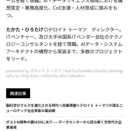
ームを経て現職。AI・データサイエンス領域における構
想策定・業務高度化、CoE支援・人材育成に強みをも
つ。
たかた・ひろたけ
◎デロイト トーマツ ディレクター。
ITベンチャー、及び大手米国系ITベンダー会社のテクノ
ロジーコンサルタントを経て現職。AIデータ・システム
アーキテクトの構想から実装まで、多数のプロジェクト
をリード。
promoted by デロイト トーマツ / text by Fumihiko Ohashi / photogr
aphs by Shuji Goto / edited by Akio Takashiro
関連記事
脳科学がクルマを進化させる時代へ――佐藤琢磨×デロイト トーマツが語るニ
ューロテック社会実装の最前線
ポストAI競争の鍵はGXにあり——データセンターから読み解く次世代の企
業価値