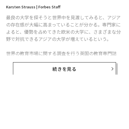
Karsten Strauss | Forbes Staff
最良の大学を探そうと世界中を見渡してみると、アジア
の存在感が大幅に高まっていることが分かる。専門家に
よると、優勢を占めてきた欧米の大学に、さまざまな分
野で対抗できるアジアの大学が増えているという。
世界の教育市場に関する調査を行う英国の教育専門誌
「タイムズ・ハイヤー・エデュケーション（THE）」は
10月5日、アジア大学ランキングを発表した。13年目と
続きを見る
なる今回、トップとなったのは世界全体のランキングで
も24位に入ったシンガポール国立大学だった。
2位は中国の北京大学、次いで清華大学の順となってい
る。日本からは東京大学、京都大学が10位以内に名を連
ねた。