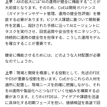
上平
：AXの拡大には“AIの運用が健全に機能する”ことが
大前提となります。そのため、CoEは開発ガバナンス
（ガイドラインやゲート管理、運用の健全性評価）を徹
底する必要があります。ビジネス課題に基づいて開発要
件を定義し、設計された手順に沿ってAIエージェントに
タスクを実行させ、回答品質や妥当性をモニタリングし
持続的に運用の健全性を担保する、こうした運用モデル
を確立することが重要です。
――健全に機能させるためには、どのような人材配置が必要
なのでしょうか。
上平
：現場と開発を橋渡しする役割として、先述のFDE
やDSが重要な役割を担います。CoEからこれらの人材を
適所に配置し、現場ニーズを的確に把握しながら、それ
をAI適用や製品化へとつなげていく仕組みを構築する必
要があります。とりわけFDEは、アイデアや課題を迅速
に具体化する初期フェーズを担い、価値検証を高速で回