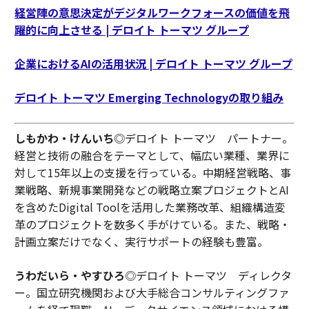
経営陣の意思決定がデジタルワークフォースの価値を飛
躍的に向上させる | デロイト トーマツ グループ
企業におけるAIの活用状況 | デロイト トーマツ グループ
デロイト トーマツ Emerging Technologyの取り組み
しもかわ・けんいち
◎デロイト トーマツ パートナー。
経営と技術の融合をテーマとして、幅広い業種、業界に
対して15年以上の支援を行っている。中期経営戦略、事
業戦略、新規事業開発などの戦略立案プロジェクトとAI
を含めたDigital Toolを活用した業務改革、組織構造変
革のプロジェクトを数多く手がけている。また、戦略・
計画立案だけでなく、実行サポートの経験も豊富。
うわだいら・やすひろ
◎デロイト トーマツ ディレクタ
ー。国立研究機関および大手総合コンサルティングファ