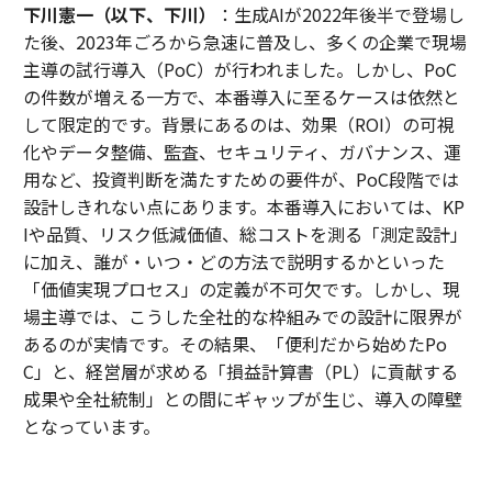
下川憲一（以下、下川）
：生成AIが2022年後半で登場し
た後、2023年ごろから急速に普及し、多くの企業で現場
主導の試行導入（PoC）が行われました。しかし、PoC
の件数が増える一方で、本番導入に至るケースは依然と
して限定的です。背景にあるのは、効果（ROI）の可視
化やデータ整備、監査、セキュリティ、ガバナンス、運
用など、投資判断を満たすための要件が、PoC段階では
設計しきれない点にあります。本番導入においては、KP
Iや品質、リスク低減価値、総コストを測る「測定設計」
に加え、誰が・いつ・どの方法で説明するかといった
「価値実現プロセス」の定義が不可欠です。しかし、現
場主導では、こうした全社的な枠組みでの設計に限界が
あるのが実情です。その結果、「便利だから始めたPo
C」と、経営層が求める「損益計算書（PL）に貢献する
成果や全社統制」との間にギャップが生じ、導入の障壁
となっています。