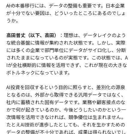
――AIの本番移行には、データの整備も重要です。日本企業
が十分でない要因は、どういったところにあるのでしょ
うか。
高田普丈（以下、高田）
：理想は、データレイクのよう
な統合基盤に情報が集約された状態です。しかし、実際
には多くの企業で部門単位にデータがサイロ化し、分断
されたままになっているのが実態です。この状態では、A
Iが全社横断的に情報を活用できず、これが現在の大きな
ボトルネックになっています。
AI投資を回収するという目的に照らすと、差別化の源泉
となるのは、外部から取得できる汎用データではなく、
社内に蓄積された固有データです。業務や顧客接点のな
かで何が起きているのか、今後どうしたいのかという一
次情報を活用できなければ、競争優位は生まれません。
たとえAI技術が進歩したとしても、それを生かすための
データの整備が不十分であれば、成果は得られないでし