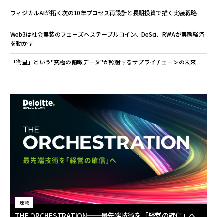
フィジカルAIが拓く次の10年――プロセス再設計と長期投資で描く実装戦略
Web3は社会実装のフェーズへ――ステーブルコイン、DeSci、RWAが実態経済
を動かす
「衛星」という"究極の俯瞰データ"が照射するサプライチェーンの未来
連載
THE ORCHESTRATION──最先端技術を「経営の確信」へ