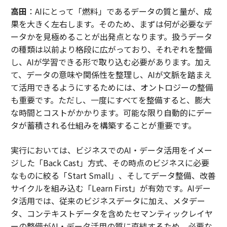
高田
：AIにとって「燃料」であるデータの質と量が、成
果を大きく左右します。そのため、まずは何が必要なデ
ータかを見極めることが出発点となります。扱うデータ
の種類は以前より格段に広がっており、それぞれを整備
し、AIが学習できる形で取り込む必要があります。加え
て、データの意味や関係性を整理し、AIが文脈を踏まえ
て活用できるようにするためには、オントロジーの整備
も重要です。ただし、一度にすべてを整備すると、膨大
な時間とコストがかかります。可能な限り自動的にデー
タが蓄積される仕組みを構築することが重要です。
実行においては、ビジネスでのAI・データ活用をイメー
ジした「Back Cast」方式、その時点のビジネスに必要
なものに絞る「Start Small」、そしてデータ整備、改善
サイクルを組み込む「Learn First」が有効です。AIデー
タ活用では、従来のビジネスデータに加え、メタデー
タ、コンテキストデータを含めたセマンティックレイヤ
ーの整備がAI・データ活用の質に直結するため、必要な