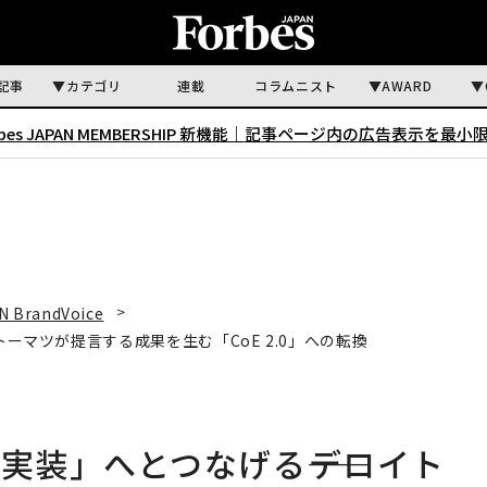
記事
カテゴリ
連載
コラムニスト
AWARD
rbes JAPAN MEMBERSHIP 新機能｜
記事ページ内の広告表示を最小
N BrandVoice
トーマツが提言する成果を生む「CoE 2.0」への転換
実装」へとつなげる――デロイト