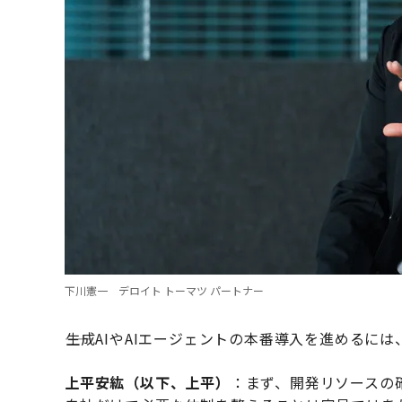
下川憲一 デロイト トーマツ パートナー
――生成AIやAIエージェントの本番導入を進める
上平安紘（以下、上平）
：まず、開発リソースの