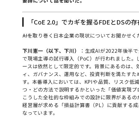
要諦について話を聞いた。
「CoE 2.0」でカギを握るFDEとDSの存
――AIを取り巻く日本企業の現状についてお聞かせ
下川憲一（以下、下川）
：生成AIが2022年後
で現場主導の試行導入（PoC）が行われました。
ースは依然として限定的です。背景にあるのは、効
ィ、ガバナンス、運用など、投資判断を満たすた
す。本番導入においては、KPIや品質、リスク低
つ・どの方法で説明するかといった「価値実現プ
こうした全社的な枠組みでの設計に限界があるの
経営層が求める「損益計算書（PL）に貢献する
なっています。