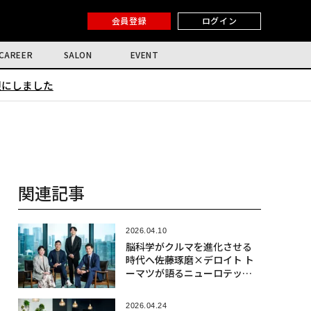
会員登録
ログイン
CAREER
SALON
EVENT
限にしました
関連記事
2026.04.10
脳科学がクルマを進化させる
時代へ――佐藤琢磨×デロイト ト
ーマツが語るニューロテック
社会実装の最前線
2026.04.24