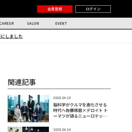
会員登録
ログイン
CAREER
SALON
EVENT
限にしました
関連記事
2026.04.10
脳科学がクルマを進化させる
時代へ――佐藤琢磨×デロイト ト
ーマツが語るニューロテック
社会実装の最前線
2026.04.24