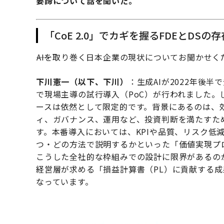
要諦について話を聞いた。
「CoE 2.0」でカギを握るFDEとDSの存
――AIを取り巻く日本企業の現状についてお聞かせ
下川憲一（以下、下川）
：生成AIが2022年後
で現場主導の試行導入（PoC）が行われました。
ースは依然として限定的です。背景にあるのは、効
ィ、ガバナンス、運用など、投資判断を満たすた
す。本番導入においては、KPIや品質、リスク低
つ・どの方法で説明するかといった「価値実現プ
こうした全社的な枠組みでの設計に限界があるの
経営層が求める「損益計算書（PL）に貢献する
なっています。