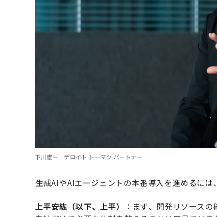
下川憲一 デロイト トーマツ パートナー
――生成AIやAIエージェントの本番導入を進める
上平安紘（以下、上平）
：まず、開発リソースの