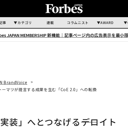
記事
カテゴリ
連載
コラムニスト
AWARD
rbes JAPAN MEMBERSHIP 新機能｜
記事ページ内の広告表示を最小
N BrandVoice
トーマツが提言する成果を生む「CoE 2.0」への転換
実装」へとつなげる――デロイト