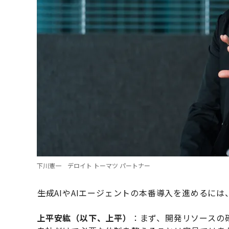
下川憲一 デロイト トーマツ パートナー
――生成AIやAIエージェントの本番導入を進める
上平安紘（以下、上平）
：まず、開発リソースの