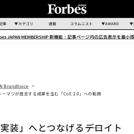
記事
カテゴリ
連載
コラムニスト
AWARD
rbes JAPAN MEMBERSHIP 新機能｜
記事ページ内の広告表示を最小
N BrandVoice
トーマツが提言する成果を生む「CoE 2.0」への転換
実装」へとつなげる――デロイト