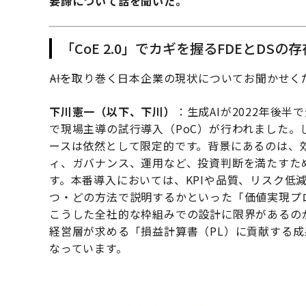
要諦について話を聞いた。
「CoE 2.0」でカギを握るFDEとDSの存
――AIを取り巻く日本企業の現状についてお聞かせ
下川憲一（以下、下川）
：生成AIが2022年後
で現場主導の試行導入（PoC）が行われました。
ースは依然として限定的です。背景にあるのは、効
ィ、ガバナンス、運用など、投資判断を満たすた
す。本番導入においては、KPIや品質、リスク低
つ・どの方法で説明するかといった「価値実現プ
こうした全社的な枠組みでの設計に限界があるの
経営層が求める「損益計算書（PL）に貢献する
なっています。