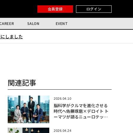
会員登録
ログイン
CAREER
SALON
EVENT
限にしました
関連記事
2026.04.10
脳科学がクルマを進化させる
時代へ――佐藤琢磨×デロイト ト
ーマツが語るニューロテック
社会実装の最前線
2026.04.24