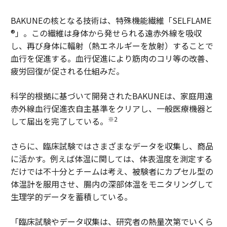
BAKUNEの核となる技術は、特殊機能繊維「SELFLAME
®」。この繊維は身体から発せられる遠赤外線を吸収
し、再び身体に輻射（熱エネルギーを放射）することで
血行を促進する。血行促進により筋肉のコリ等の改善、
疲労回復が促される仕組みだ。
科学的根拠に基づいて開発されたBAKUNEは、家庭用遠
赤外線血行促進衣自主基準をクリアし、一般医療機器と
※2
して届出を完了している。
さらに、臨床試験ではさまざまなデータを収集し、商品
に活かす。例えば体温に関しては、体表温度を測定する
だけでは不十分とチームは考え、被験者にカプセル型の
体温計を服用させ、腸内の深部体温をモニタリングして
生理学的データを蓄積している。
「臨床試験やデータ収集は、研究者の熱量次第でいくら