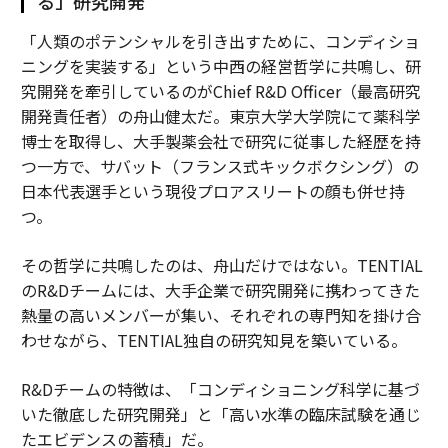
る」研究開発
「人類のポテンシャルを引き出すために、コンディショ
ニングを実装する」という中西の経営哲学に共鳴し、研
究開発を牽引しているのがChief R&D Officer（最高研究
開発責任者）の舟山健太だ。東京大学大学院にて薬科学
博士を取得し、大手製薬会社で研究に従事した経歴を持
つ一方で、サバット（フランス式キックボクシング）の
日本代表選手という現役プロアスリートの顔も併せ持
つ。
その哲学に共鳴したのは、舟山だけではない。TENTIAL
のR&Dチームには、大手企業で研究開発に携わってきた
熱量の高いメンバーが集い、それぞれの専門知を掛け合
わせながら、TENTIAL独自の研究知見を築いている。
R&Dチームの特徴は、「コンディショニング科学に基づ
いた徹底した研究開発」と「高い水準の臨床試験を通じ
たエビデンスの蓄積」だ。