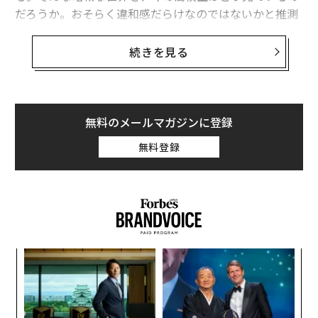
だろうか。おそらく違和感だらけなのではないかと推測
されるが、じつはそうでもなかった。
続きを見る
10代と現役高校生を対象としたマーケティング情報サイ
ト「ワカモノリサーチ」は、全国の現役高校生253人を
対象に「サザエさんを見て違和感を覚えたことがありま
すか」というアンケート調査を実施した。それによる
無料のメールマガジンに登録
と、「ある」が約35パーセントだったのに対して、「な
無料登録
い」は65.2パーセントと多数だった。
なく
目
Ja
の
er」
ン
義す
な
むス
術