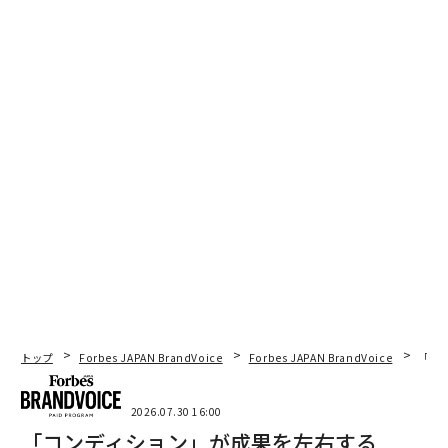
トップ
Forbes JAPAN BrandVoice
Forbes JAPAN BrandVoice
「コン
2026.07.30 16:00
「コンディション」が成果を左右する