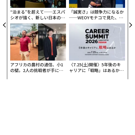
た
ア
“泊まる”を超えて──エスパ
「誠実さ」は競争力になるか
シオが描く、新しい日本のラ
──WEOYモナコで見た、く
グジュアリー（前編）
ら寿司の経営哲学
違和感がない理由を聞くと、「小さいころから見てい
て、そういう世界観だと思っているから」、「生まれた
ときからあるものだから」、「あれが当たり前かのよう
に毎週日曜日の日課になっていた」と、子どものころか
ら見ていたので、「そういうものだ」とすんなり受け入
アフリカの農村の通信、小1
〈7.25(土)開催〉5年後のキ
の壁。2人の挑戦者が手にし
ャリアに「戦略」はあるか。
れている感じだ。
た「次なる武器」
トップエグゼクティブのキャ
リアに触れる1日│CAREER S
また、「ただのアニメだから」、「アニメと現実をいっ
UMMIT 2026
しょに考えないから」など、アニメだから何があっても
おかしくないというスタンスの高校生もいる。さらに
「普通の家族だと思う」、「日常だと思う」など、あの
世界観を「普通」だと受けとめる意見もあった。
どうやら『サザエさん』は、時代劇などと同じく、現代