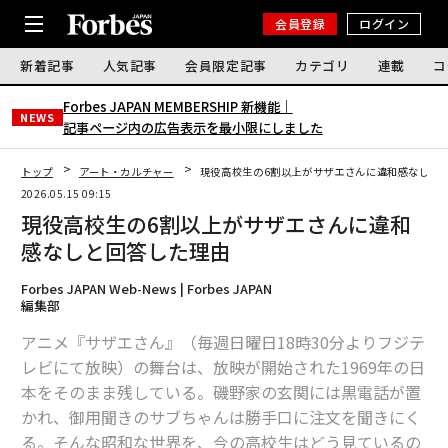
会員登録
ログイン
新着記事
人気記事
会員限定記事
カテゴリ
連載
コ
Forbes JAPAN MEMBERSHIP 新機能｜
NEWS
記事ページ内の広告表示を最小限にしました
トップ
アート・カルチャー
現役高校生の6割以上がサザエさんに違和感なしと
2026.05.15 09:15
現役高校生の6割以上がサザエさんに違和
感なしと回答した理由
Forbes JAPAN Web-News | Forbes JAPAN
編集部
アニメ『サザエさん』（毎週日曜日18時30分よりフジテ
レビにて放映）の舞台は、放映が開始された1969年の日
本をそのまま残している。磯野家の玄関には黒電話が置
かれ、御用聞きのサブちゃんは勝手口に注文を聞きにく
る。そんな昭和な世界を、今の高校生はどう見ているの