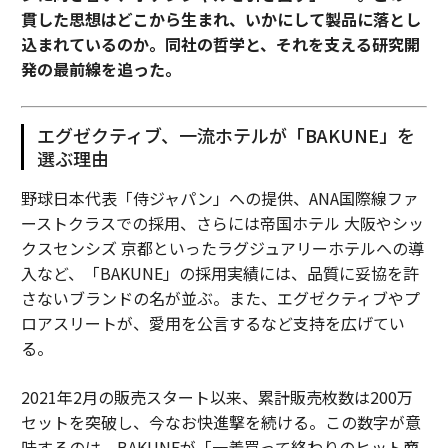
貫した思想はどこから生まれ、いかにして製品に落とし
込まれているのか。同社の哲学と、それを支える研究開
発の最前線を追った。
エグゼクティブ、一流ホテルが「BAKUNE」を
選ぶ理由
野球日本代表「侍ジャパン」への提供、ANA国際線ファ
ーストクラスでの採用、さらには帝国ホテル 大阪やシッ
クスセンシズ 京都といったラグジュアリーホテルへの導
入など、「BAKUNE」の採用実績には、品質に妥協を許
さないブランドの名が並ぶ。また、エグゼクティブやプ
ロアスリートが、愛用を公言するなど支持を広げてい
る。
2021年2月の販売スタート以来、累計販売枚数は200万
セットを突破し、今なお快進撃を続ける。この数字が意
味するのは、BAKUNEが「一着買って終わりのヒット商