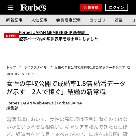
会員登録
ログイン
新着記事
人気記事
会員限定記事
カテゴリ
連載
コ
Forbes JAPAN MEMBERSHIP 新機能｜
NEWS
記事ページ内の広告表示を最小限にしました
トップ
ライフスタイル
女性の年収公開で成婚率1.8倍 婚活データが示す「2人
2026.05.15 08:15
女性の年収公開で成婚率1.8倍 婚活データ
が示す「2人で稼ぐ」結婚の新常識
Forbes JAPAN Web-News | Forbes JAPAN
編集部
婚活市場において、女性の高年収は不利に働くのではな
いかという不安は根強い。キャリアを積んできた女性ほ
ど、経済力をどう見せるべきか迷い、年収を非公開に設