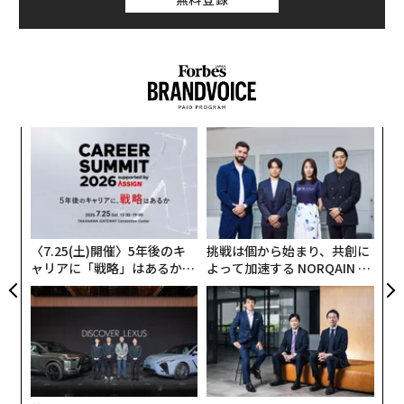
トは「WACコーポラル（Wac Corporal）」というものだ
メンバーシップに登録する
った。
当時は旧ソ連との月面着陸レースの真っ只中で、宇宙は
大ブームだった。『スタートレック』のようなテレビシ
関連記事
リーズや、『宇宙船XL-5』のランチボックス、宇宙飛行
“
士のアクションフィギュア「メジャー・マット・メイソ
「問いに真摯」なサービス104番号案内に幕。忘れまじ、就活決めたオペレ
オ
ン」などが大流行していた。
ーター
ジ
“
シ
カップルの心理的負荷：心理学者が明かす2025年に避けられなかった5つ
半世紀後の今も、エステスは存在しているのだろうか。
グ
の口論
そう思って調べると、答えはイエスだった。しかも、成
〈7.25(土)開催〉5年後のキ
挑戦は個から始まり、共創に
長を続ける業界に対応するように、同社が提供する宇宙
スーツも学生服も家で洗える？ 人気クリーニング師が明かす「洗濯の迷信
ャリアに「戦略」はあるか。
よって加速する NORQAIN JA
と真実」
機のラインナップは大幅に拡充されていた。スペースシ
トップエグゼクティブのキャ
PAN 特別座談会
ャトルやスペースXの「ファルコン9」、さらにはブルー
リアに触れる1日│CAREER S
心理学者が明かす、穏やかな関係を築くカップルの3つの習慣
UMMIT 2026
オリジンの弾道飛行型宇宙旅行機「ニューシェパード」
のスケールモデルまで揃っている。（以下のリンクから
そばで眠くなるのは「信頼」の証拠、心理学者が明かすパートナーの安心
エステスのウェブサイトをチェックしてみてほしい。）
サイン3選