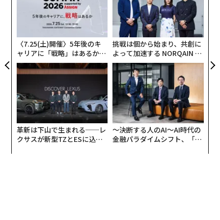
ジ
“
シ
グ
〈7.25(土)開催〉5年後のキ
挑戦は個から始まり、共創に
ャリアに「戦略」はあるか。
よって加速する NORQAIN JA
トップエグゼクティブのキャ
PAN 特別座談会
リアに触れる1日│CAREER S
UMMIT 2026
キャリアを重ねて収入が増えた女性が、婚活市場で不利
になるわけではないということになる。
革新は下山で生まれる──レ
〜決断する人のAI〜AI時代の
世帯年収1000万円超が新たな標準
クサスが新型TZとESに込め
金融パラダイムシフト、「超
た「DISCOVER」の哲学
個別化」の核心 【MUFG×ウ
成婚カップルの世帯年収を見ると、その変化はさらに鮮
ェルスナビ×PwC】
明だ。2025年の成婚カップルの81.8%が世帯年収1000万
円以上を実現しており、中核をなす1000〜1599万円の
層は2017年の57.7%から63.5%へと厚みを増した。