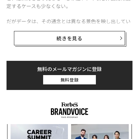
定するケースも少なくない。
だがデータは、その通念とは異なる景色を映し出してい
る。婚活・結婚相談所サービスのIBJが成婚会員約1万90
00人の活動データを分析した調査が、その実態を浮かび
続きを見る
上がらせている。
高年収女性の成婚率は下がらない
無料のメールマガジンに登録
女性の年収帯別に成婚率を見ると、300万円以下で34.
9%、300〜500万円で41.2%、500万円以上でも37.7%
無料登録
と、高水準を保ったままだ。年収が上がると成婚率は高
水準を維持しているが、右肩上がりではない。
“
オ