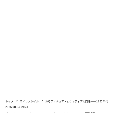
エリア別では東京が90.4%と突出しているが、東京以外
でも78.0%に達しており、一部の高所得層に限った現象
ではなくなりつつある。
男性の平均年収が586.7万円、女性が333.2万円という現
トップ
ライフスタイル
あるアマチュア・ロケッティアの回想──1960年代、
実を重ねると、どちらか一方の収入だけで世帯年収1000
2026.08.04 09:23
万円に届かせるのは容易ではない。二人の収入を合算し