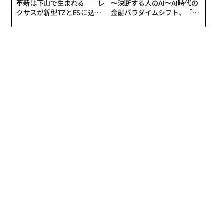
タグ：
結婚
女性
調査/調査結果
革新は下山で生まれる──レ
〜決断する人のAI〜AI時代の
記憶では、週末になると、打ち上げ装置を設置するため
クサスが新型TZとESに込め
金融パラダイムシフト、「超
に広い空き地を探した。赤いプラスチック製の発射台が
た「DISCOVER」の哲学
個別化」の核心 【MUFG×ウ
あり、その側面にはガイドワイヤーが伸びていた。ロケ
ェルスナビ×PwC】
ットは円形の金属製ブラストプレートの上に慎重に置か
advertisement
れ、小さなエンジンノズルにニクロム線を丁寧に挿入し
た。
エステス・インダストリーズが製造した模型ロケット。
（Photo by Carl Iwasaki/Getty Images）
約15フィート（約4.5メートル）の安全な距離からボタ
ンを押すと、電池から電流が送られてニクロム線が加熱
され、エンジンが点火する。ロケットは「シュッ」とい
う音とともに上昇し、驚くほど速く、しばしば見えなく
なるほど高く飛んだ。
数秒後、最高到達点（遠地点）に達すると、エンジン内
の火薬が自動的に作動して先端のカプセルからパラシュ