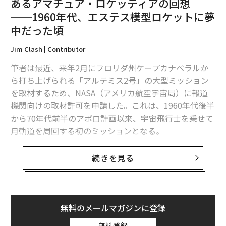
あるアマチュア・ロケッティアの回想
て初めて到達できる水準が成婚の標準になりつつあると
──1960年代、エステス模型ロケットに夢
いうことは、結婚が一人の稼ぎへの依存から、双方が経
中だった頃
済力を持ち寄る形へと移行しつつあることを示唆してい
る。
Jim Clash | Contributor
筆者は最近、来年2月にフロリダ州ケープカナベラルか
次ページ ＞
年収公開が成婚率を分ける
ら打ち上げられる「アルテミス2号」の大型ミッション
を取材するため、NASA（アメリカ航空宇宙局）に報道
機関向けの取材許可を申請した。これは、1960年代後半
1
2
から70年代前半のアポロ計画以来、宇宙飛行士を乗せて
月軌道を周回する初のミッションとなる。
文＝池田美樹
申請書に記入しながら、筆者はメリーランド州ローレル
続きを見る
2026年9月号発売中
で過ごした子供時代のことや、模型ロケットメーカーで
あるエステス・インダストリーズ（Estes Industries）の
ことを思い出していた。12歳の頃、コロラド州ペンロー
最新号の購入はこちらから
ズにある同社からミニチュアロケットを注文し、父親の
無料のメールマガジンに登録
監督のもとで組み立て、打ち上げていた。最初のロケッ
無料登録