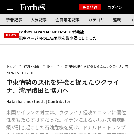
会員登録
ログイン
新着記事
人気記事
会員限定記事
カテゴリ
連載
コ
Forbes JAPAN MEMBERSHIP 新機能｜
NEWS
記事ページ内の広告表示を最小限にしました
トップ
経済・社会
欧州
中東情勢の悪化を好機と捉えたウクライナ、湾岸
2026.05.11 07:30
中東情勢の悪化を好機と捉えたウクライ
ナ、湾岸諸国と協力へ
Natasha Lindstaedt | Contributor
米国とイランの対立は、ウクライナ侵攻でロシアに優位
性をもたらすはずだった。イランによるホルムズ海峡封
鎖が引き起こした石油危機を受け、ドナルド・トランプ