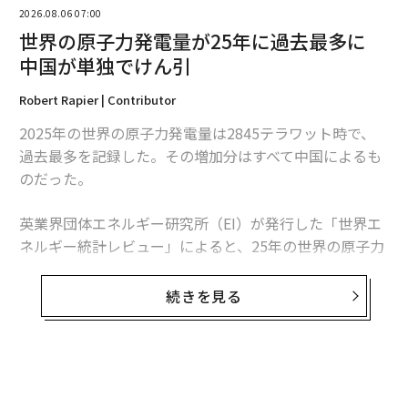
2026.08.06 07:00
世界の原子力発電量が25年に過去最多に
中国が単独でけん引
Robert Rapier | Contributor
2025年の世界の原子力発電量は2845テラワット時で、
過去最多を記録した。その増加分はすべて中国によるも
のだった。
英業界団体エネルギー研究所（EI）が発行した「世界エ
翻訳・編集＝安藤清香
ネルギー統計レビュー」によると、25年の世界の原子力
発電量は前年比1.3％、30テラワット時増加した。中国
の増加分は34テラワット時を超えたため、同国を除け
続きを見る
2026年9月号発売中
ば、世界の原子力発電量は減少したことになる。
この数字は「世界的な原子力ルネッサンス」という大ま
最新号の購入はこちらから
かな主張より、業界の実情をより的確に捉えている。原
子力発電量は増加しているものの、拡大は特定の国に集