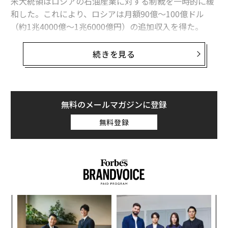
米大統領はロシアの石油産業に対する制裁を一時的に緩
和した。これにより、ロシアは月額90億～100億ドル
（約1兆4000億～1兆6000億円）の追加収入を得た。
ロシアがウクライナ侵攻に充てるための収入を積み増す
続きを見る
一方で、米国はイランとの戦いでミサイル備蓄を急速に
消費し、ウクライナから注意がそがれている。米国は既
に高高度防衛システム（THAAD）の備蓄の50～80％を
使い果たしており、現在では巡航ミサイル「トマホー
無料のメールマガジンに登録
ク」や地対地ミサイル、防空迎撃ミサイルも不足しつつ
無料登録
ある。
米国製トマホークの備蓄が枯渇しつつあることは、ウク
ライナにとって特に懸念すべき事態だった。米国防総省
は昨年、トランプ大統領の承認を条件として、ウクライ
ナへトマホークを供与することを承認していたからだ。
義す
な
だが、これが実現する可能性は低くなった。1発当たり2
むス
術
00万ドル（約3億円）以上もするトマホークを、米国は
た
“