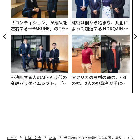
イランとの戦いで既に1000発以上（保有数の30％）消費
ア
オ
している。製造にはサマリウムコバルト磁石が必要だ
ジ
が、その99％は中国で採掘されているため、同国の許可
「コンディション」が成果を
挑戦は個から始まり、共創に
が不可欠となる。
左右する――「BAKUNE」のTEN
よって加速する NORQAIN JA
TIALが支える「挑戦者の明
PAN 特別座談会
日」
〜決断する人のAI〜AI時代の
アフリカの農村の通信、小1
金融パラダイムシフト、「超
の壁。2人の挑戦者が手にし
個別化」の核心 【MUFG×ウ
た「次なる武器」
ェルスナビ×PwC】
トップ
経済・社会
経済
世界の原子力発電量が25年に過去最多に 中国が