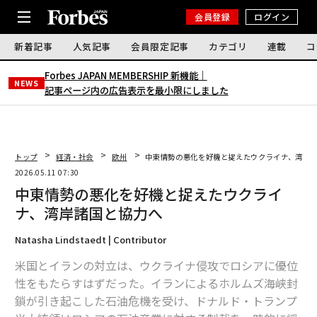
会員登録
ログイン
新着記事
人気記事
会員限定記事
カテゴリ
連載
コ
Forbes JAPAN MEMBERSHIP 新機能｜
NEWS
記事ページ内の広告表示を最小限にしました
トップ
経済・社会
欧州
中東情勢の悪化を好機と捉えたウクライナ、湾岸
2026.05.11 07:30
中東情勢の悪化を好機と捉えたウクライ
ナ、湾岸諸国と協力へ
Natasha Lindstaedt | Contributor
米国とイランの対立は、ウクライナ侵攻でロシアに優位
性をもたらすはずだった。イランによるホルムズ海峡封
鎖が引き起こした石油危機を受け、ドナルド・トランプ