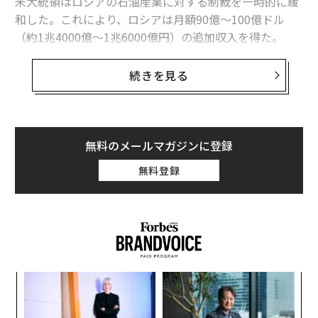
米大統領はロシアの石油産業に対する制裁を一時的に緩
和した。これにより、ロシアは月額90億～100億ドル
（約1兆4000億～1兆6000億円）の追加収入を得た。
ロシアがウクライナ侵攻に充てるための収入を積み増す
続きを見る
一方で、米国はイランとの戦いでミサイル備蓄を急速に
消費し、ウクライナから注意がそがれている。米国は既
に高高度防衛システム（THAAD）の備蓄の50～80％を
使い果たしており、現在では巡航ミサイル「トマホー
無料のメールマガジンに登録
ク」や地対地ミサイル、防空迎撃ミサイルも不足しつつ
無料登録
ある。
米国製トマホークの備蓄が枯渇しつつあることは、ウク
ライナにとって特に懸念すべき事態だった。米国防総省
は昨年、トランプ大統領の承認を条件として、ウクライ
ナへトマホークを供与することを承認していたからだ。
キ
な
だが、これが実現する可能性は低くなった。1発当たり2
か。
術
00万ドル（約3億円）以上もするトマホークを、米国は
キャ
た
“