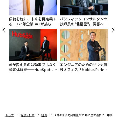
イランとの戦いで既に1000発以上（保有数の30％）消費
R S
ア
オ
している。製造にはサマリウムコバルト磁石が必要だ
ジ
が、その99％は中国で採掘されているため、同国の許可
伝統を礎に、未来を再定義す
パシフィックコンサルタンツ
が不可欠となる。
る 125年企業BATが挑むス
技師長の"北極星"。災害への
モークレスな未来
無力感を乗り越え見つけた、
防災一筋20年の答え
AIが変えるのは効率ではなく
エンジニアのためのサウナ併
顧客体験だ──HubSpot Ja
設オフィス「Mobius Park」
panが語る「Grow Better」
がオープン──タマディック
な組織のつくり方
が健康経営を徹底する理由
トップ
経済・社会
経済
世界の原子力発電量が25年に過去最多に 中国が