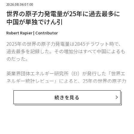
2026.08.06 07:00
世界の原子力発電量が25年に過去最多に
中国が単独でけん引
Robert Rapier | Contributor
2025年の世界の原子力発電量は2845テラワット時で、
過去最多を記録した。その増加分はすべて中国によるも
のだった。
英業界団体エネルギー研究所（EI）が発行した「世界エ
翻訳・編集＝安藤清香
ネルギー統計レビュー」によると、25年の世界の原子力
発電量は前年比1.3％、30テラワット時増加した。中国
の増加分は34テラワット時を超えたため、同国を除け
続きを見る
2026年9月号発売中
ば、世界の原子力発電量は減少したことになる。
この数字は「世界的な原子力ルネッサンス」という大ま
最新号の購入はこちらから
かな主張より、業界の実情をより的確に捉えている。原
子力発電量は増加しているものの、拡大は特定の国に集